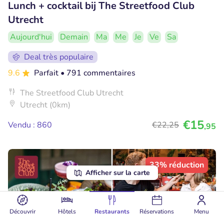
Lunch + cocktail bij The Streetfood Club
Utrecht
Aujourd'hui
Demain
Ma
Me
Je
Ve
Sa
Deal très populaire
9.6
Parfait
• 791 commentaires
The Streetfood Club Utrecht
Utrecht (0km)
€15
Vendu : 860
€22
,25
,95
33% réduction
Afficher sur la carte
Découvrir
Hôtels
Restaurants
Réservations
Menu