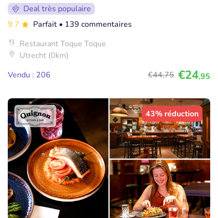
Deal très populaire
9.7
Parfait
• 139 commentaires
Restaurant Toque Toque
Utrecht (0km)
€24
Vendu : 206
€44
,75
,95
43% réduction