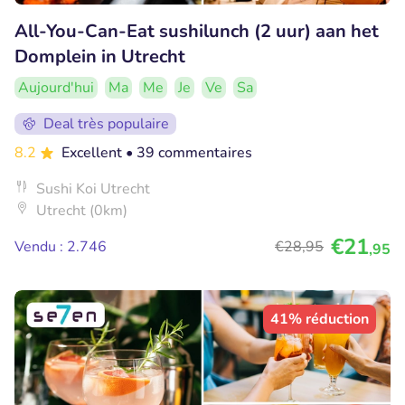
All-You-Can-Eat sushilunch (2 uur) aan het
Domplein in Utrecht
Aujourd'hui
Ma
Me
Je
Ve
Sa
Deal très populaire
8.2
Excellent
• 39 commentaires
Sushi Koi Utrecht
Utrecht (0km)
€21
Vendu : 2.746
€28
,95
,95
41% réduction