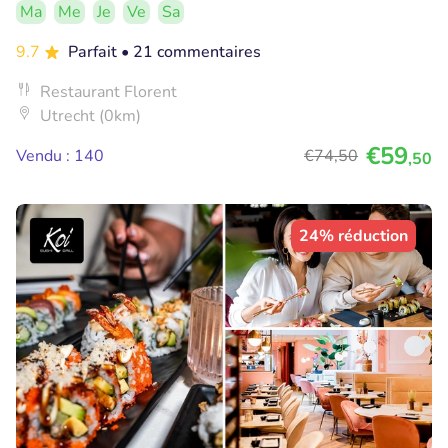
Ma
Me
Je
Ve
Sa
9.7
Parfait
• 21 commentaires
Restaurant Florent
Utrecht (0km)
€59
Vendu : 140
€74
,50
,50
24% réduction