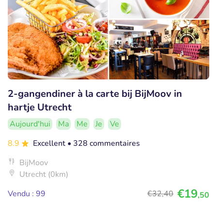
2-gangendiner à la carte bij BijMoov in
hartje Utrecht
Aujourd'hui
Ma
Me
Je
Ve
8.9
Excellent
• 328 commentaires
BijMoov
Utrecht (0km)
€19
Vendu : 99
€32
,40
,50