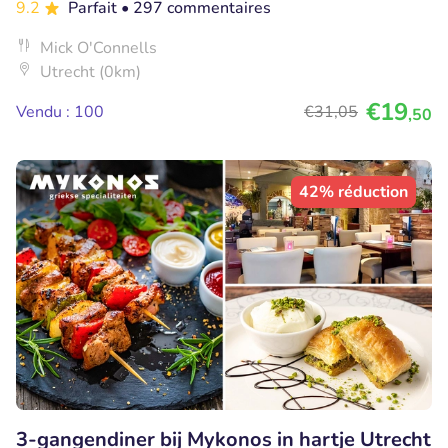
9.2
Parfait
• 297 commentaires
Mick O'Connells
Utrecht (0km)
€19
Vendu : 100
€31
,05
,50
42% réduction
3-gangendiner bij Mykonos in hartje Utrecht