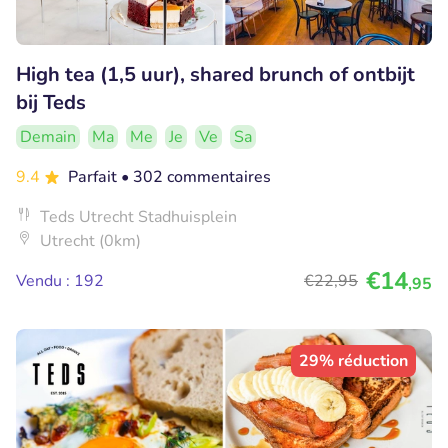
High tea (1,5 uur), shared brunch of ontbijt
bij Teds
Demain
Ma
Me
Je
Ve
Sa
9.4
Parfait
• 302 commentaires
Teds Utrecht Stadhuisplein
Utrecht (0km)
€14
Vendu : 192
€22
,95
,95
29% réduction