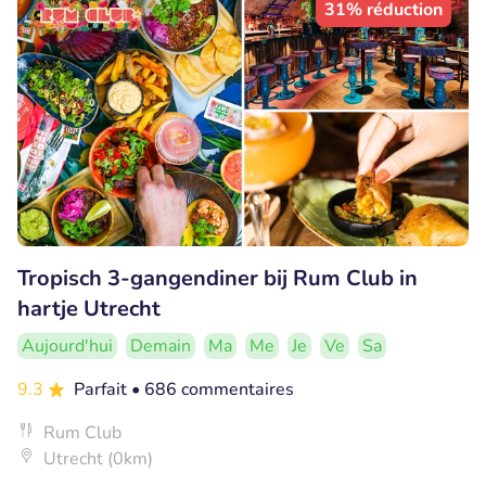
31% réduction
Tropisch 3-gangendiner bij Rum Club in
hartje Utrecht
Aujourd'hui
Demain
Ma
Me
Je
Ve
Sa
9.3
Parfait
• 686 commentaires
Rum Club
Utrecht (0km)