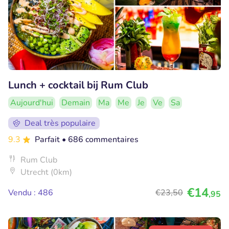
Lunch + cocktail bij Rum Club
Aujourd'hui
Demain
Ma
Me
Je
Ve
Sa
Deal très populaire
9.3
Parfait
• 686 commentaires
Rum Club
Utrecht (0km)
€14
Vendu : 486
€23
,50
,95