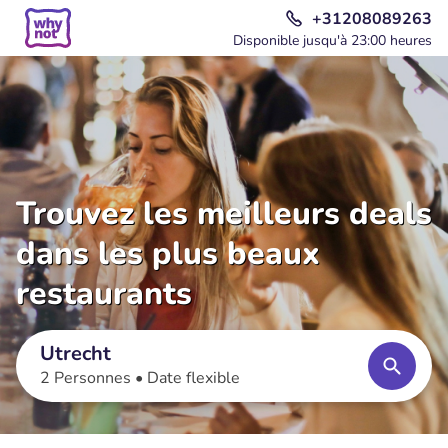
+31208089263
Disponible jusqu'à 23:00 heures
Trouvez les meilleurs deals
dans les plus beaux
restaurants
Utrecht
2 Personnes •
Date flexible