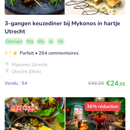
3-gangen keuzediner bij Mykonos in hartje
Utrecht
Demain
Ma
Me
Je
Ve
9.7
Parfait
• 264 commentaires
Mykonos Utrecht
Utrecht (0km)
€24
Vendu : 94
€43
,20
,95
36% réduction