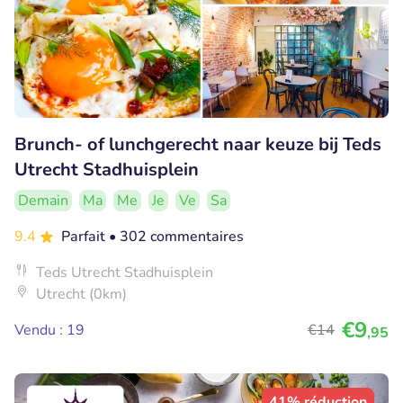
Brunch- of lunchgerecht naar keuze bij Teds
Utrecht Stadhuisplein
Demain
Ma
Me
Je
Ve
Sa
9.4
Parfait
• 302 commentaires
Teds Utrecht Stadhuisplein
Utrecht (0km)
€9
Vendu : 19
€14
,95
41% réduction