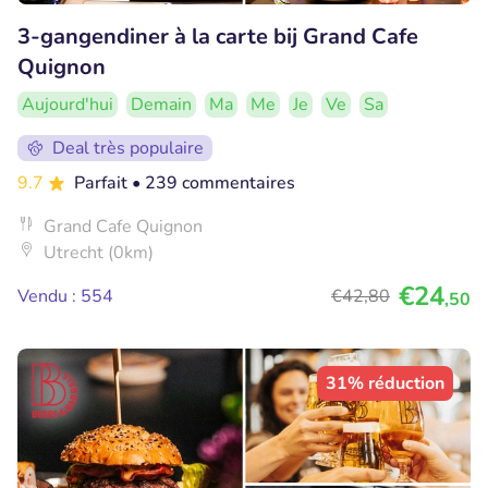
3-gangendiner à la carte bij Grand Cafe
Quignon
Aujourd'hui
Demain
Ma
Me
Je
Ve
Sa
Deal très populaire
9.7
Parfait
• 239 commentaires
Grand Cafe Quignon
Utrecht (0km)
€24
Vendu : 554
€42
,80
,50
31% réduction