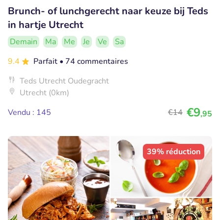
Brunch- of lunchgerecht naar keuze bij Teds
in hartje Utrecht
Demain
Ma
Me
Je
Ve
Sa
9.4
Parfait
• 74 commentaires
Teds Utrecht Oudegracht
Utrecht (0km)
€9
Vendu : 145
€14
,95
39% réduction