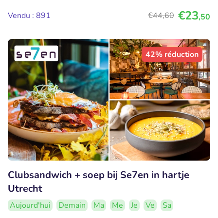
€23
Vendu : 891
€44
,60
,50
42% réduction
Clubsandwich + soep bij Se7en in hartje
Utrecht
Aujourd'hui
Demain
Ma
Me
Je
Ve
Sa