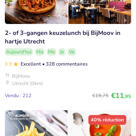
2- of 3-gangen keuzelunch bij BijMoov in
hartje Utrecht
Aujourd'hui
Ma
Me
Je
Ve
8.9
Excellent
• 328 commentaires
BijMoov
Utrecht (0km)
€11
Vendu : 212
€19
,75
,95
40% réduction