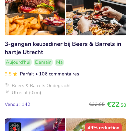
3-gangen keuzediner bij Beers & Barrels in
hartje Utrecht
Aujourd'hui
Demain
Ma
9.8
Parfait
• 106 commentaires
Beers & Barrels Oudegracht
Utrecht (0km)
€22
Vendu : 142
€32
,65
,50
49% réduction