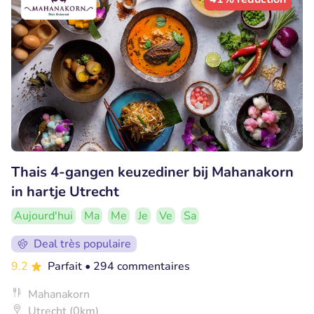
Thais 4-gangen keuzediner bij Mahanakorn
in hartje Utrecht
Aujourd'hui
Ma
Me
Je
Ve
Sa
Deal très populaire
9.2
Parfait
• 294 commentaires
Mahanakorn
Utrecht (0km)