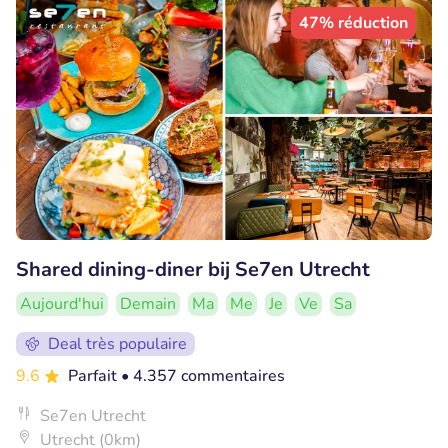
47% réduction
Shared dining-diner bij Se7en Utrecht
Aujourd'hui
Demain
Ma
Me
Je
Ve
Sa
Deal très populaire
9.6
Parfait
• 4.357 commentaires
Se7en Utrecht
Utrecht (0km)