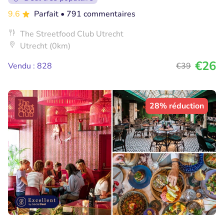
9.6
Parfait
• 791 commentaires
The Streetfood Club Utrecht
Utrecht (0km)
€26
Vendu : 828
€39
28% réduction