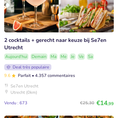
2 cocktails + gerecht naar keuze bij Se7en
Utrecht
Aujourd'hui
Demain
Ma
Me
Je
Ve
Sa
Deal très populaire
9.6
Parfait
• 4.357 commentaires
Se7en Utrecht
Utrecht (0km)
€14
Vendu : 673
€25
,30
,99