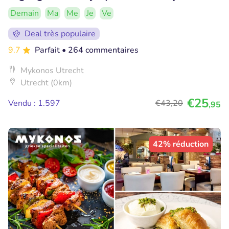
Demain
Ma
Me
Je
Ve
Deal très populaire
9.7
Parfait
• 264 commentaires
Mykonos Utrecht
Utrecht (0km)
€25
Vendu : 1.597
€43
,20
,95
42% réduction