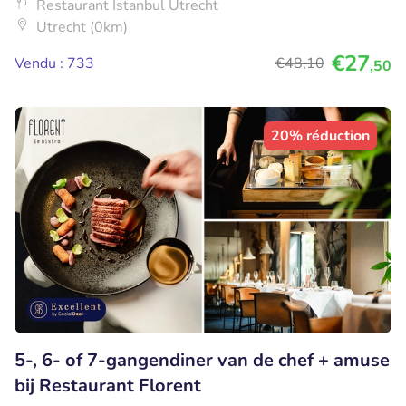
Restaurant Istanbul Utrecht
Utrecht (0km)
€27
Vendu : 733
€48
,10
,50
20% réduction
5-, 6- of 7-gangendiner van de chef + amuse
bij Restaurant Florent