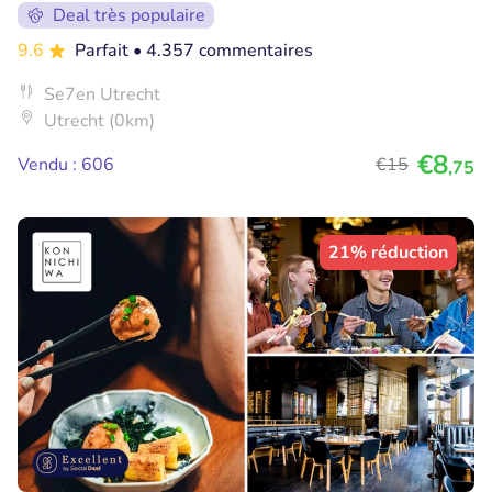
Deal très populaire
9.6
Parfait
• 4.357 commentaires
Se7en Utrecht
Utrecht (0km)
€8
Vendu : 606
€15
,75
21% réduction