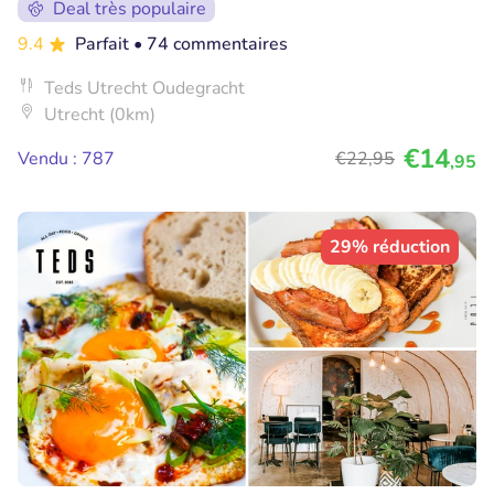
Deal très populaire
9.4
Parfait
• 74 commentaires
Teds Utrecht Oudegracht
Utrecht (0km)
€14
Vendu : 787
€22
,95
,95
29% réduction