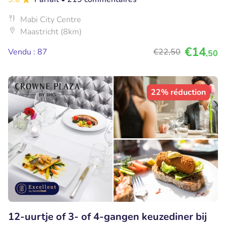
Mabi City Centre
Maastricht (8km)
€14
Vendu : 87
€22
,50
,50
22% réduction
12-uurtje of 3- of 4-gangen keuzediner bij