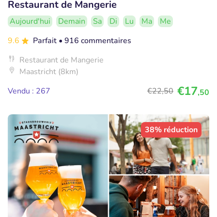
Restaurant de Mangerie
Aujourd'hui
Demain
Sa
Di
Lu
Ma
Me
9.6
Parfait
• 916 commentaires
Restaurant de Mangerie
Maastricht (8km)
€17
Vendu : 267
€22
,50
,50
38% réduction