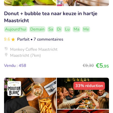
Donut + bubble tea naar keuze in hartje
Maastricht
Aujourd'hui
Demain
Sa
Di
Lu
Ma
Me
9.6
Parfait
• 7 commentaires
Monkey Coffee Maastricht
Maastricht (7km)
€5
Vendu : 458
€9
,30
,95
33% réduction