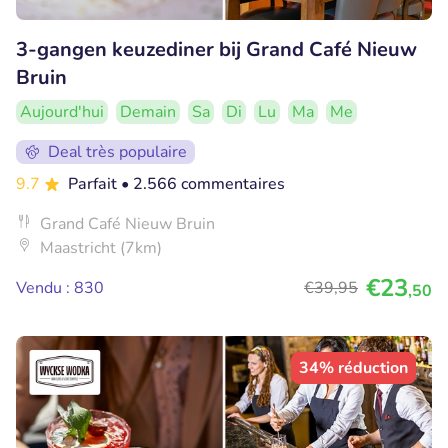
3-gangen keuzediner bij Grand Café Nieuw
Bruin
Aujourd'hui
Demain
Sa
Di
Lu
Ma
Me
Deal très populaire
9.7
Parfait
• 2.566 commentaires
Grand Café Nieuw Bruin
Maastricht (7km)
€23
Vendu : 830
€39
,95
,50
34% réduction