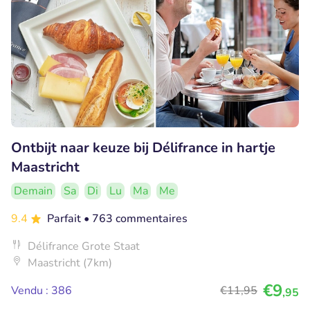
Ontbijt naar keuze bij Délifrance in hartje
Maastricht
Demain
Sa
Di
Lu
Ma
Me
9.4
Parfait
• 763 commentaires
Délifrance Grote Staat
Maastricht (7km)
€9
Vendu : 386
€11
,95
,95