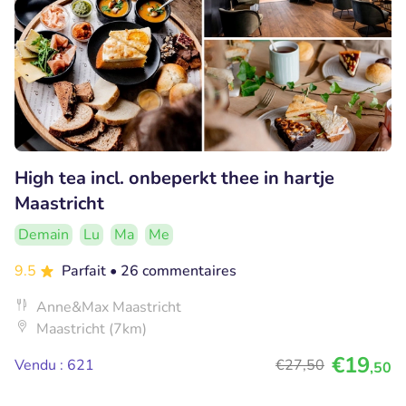
High tea incl. onbeperkt thee in hartje
Maastricht
Demain
Lu
Ma
Me
9.5
Parfait
• 26 commentaires
Anne&Max Maastricht
Maastricht (7km)
€19
Vendu : 621
€27
,50
,50