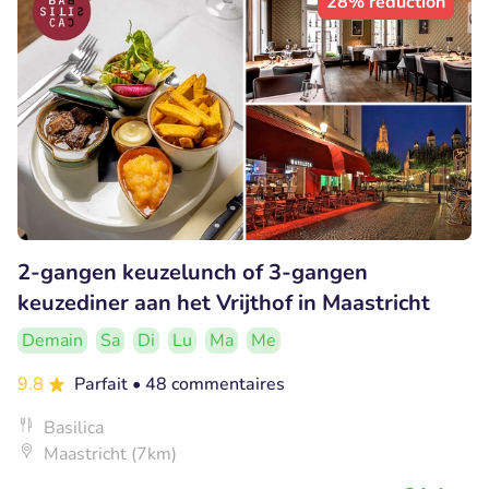
28% réduction
2-gangen keuzelunch of 3-gangen
keuzediner aan het Vrijthof in Maastricht
Demain
Sa
Di
Lu
Ma
Me
9.8
Parfait
• 48 commentaires
Basilica
Maastricht (7km)