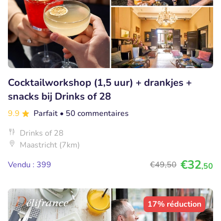
Cocktailworkshop (1,5 uur) + drankjes +
snacks bij Drinks of 28
9.9
Parfait
• 50 commentaires
Drinks of 28
Maastricht (7km)
€32
Vendu : 399
€49
,50
,50
17% réduction