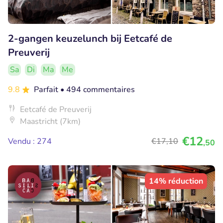
2-gangen keuzelunch bij Eetcafé de
Preuverij
Sa
Di
Ma
Me
9.8
Parfait
• 494 commentaires
Eetcafé de Preuverij
Maastricht (7km)
€12
Vendu : 274
€17
,10
,50
14% réduction