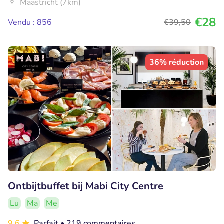
Maastricht (7km)
€28
Vendu : 856
€39
,50
36% réduction
Ontbijtbuffet bij Mabi City Centre
Lu
Ma
Me
9.6
Parfait
• 219 commentaires