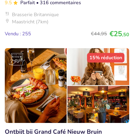
9.5
Parfait
• 316 commentaires
Brasserie Britannique
Maastricht (7km)
€25
Vendu : 255
€44
,95
,50
15% réduction
Ontbijt bij Grand Café Nieuw Bruin