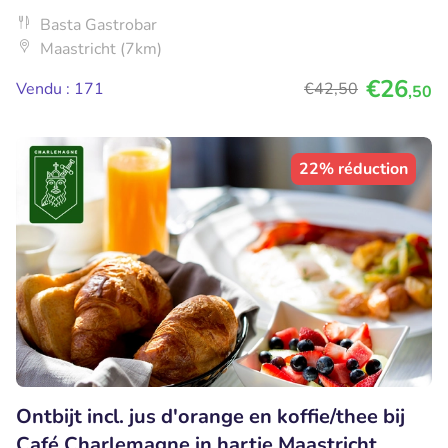
Basta Gastrobar
Maastricht (7km)
€26
Vendu : 171
€42
,50
,50
22% réduction
Ontbijt incl. jus d'orange en koffie/thee bij
Café Charlemagne in hartje Maastricht