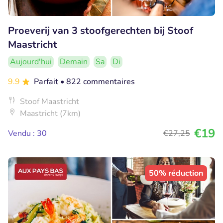
Proeverij van 3 stoofgerechten bij Stoof
Maastricht
Aujourd'hui
Demain
Sa
Di
9.9
Parfait
• 822 commentaires
Stoof Maastricht
Maastricht (7km)
€19
Vendu : 30
€27
,25
50% réduction