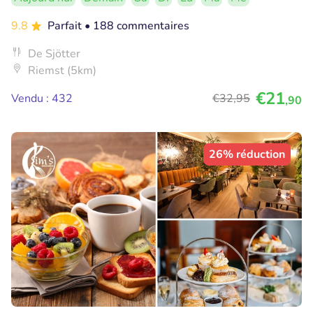
9.8
Parfait
• 188 commentaires
De Sjötter
Riemst (5km)
€21
Vendu : 432
€32
,95
,90
26% réduction