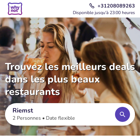
+31208089263
Disponible jusqu'à 23:00 heures
Trouvez les meilleurs deals
dans les plus beaux
restaurants
Riemst
2 Personnes •
Date flexible