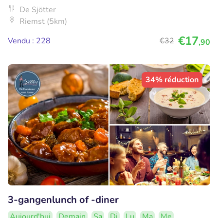
De Sjötter
Riemst (5km)
€17
Vendu : 228
€32
,90
34% réduction
3-gangenlunch of -diner
Aujourd'hui
Demain
Sa
Di
Lu
Ma
Me