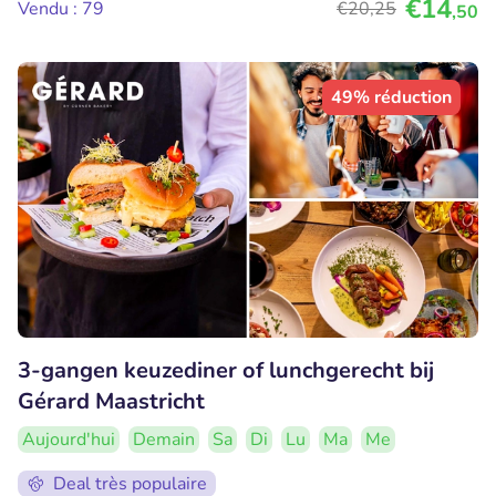
€14
Vendu : 79
€20
,25
,50
49% réduction
3-gangen keuzediner of lunchgerecht bij
Gérard Maastricht
Aujourd'hui
Demain
Sa
Di
Lu
Ma
Me
Deal très populaire