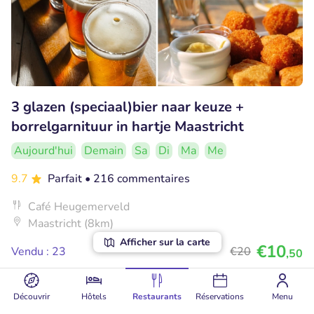
3 glazen (speciaal)bier naar keuze +
borrelgarnituur in hartje Maastricht
Aujourd'hui
Demain
Sa
Di
Ma
Me
9.7
Parfait
• 216 commentaires
Café Heugemerveld
Maastricht (8km)
Afficher sur la carte
€10
Vendu : 23
€20
,50
Découvrir
Hôtels
Restaurants
Réservations
Menu
40% réduction