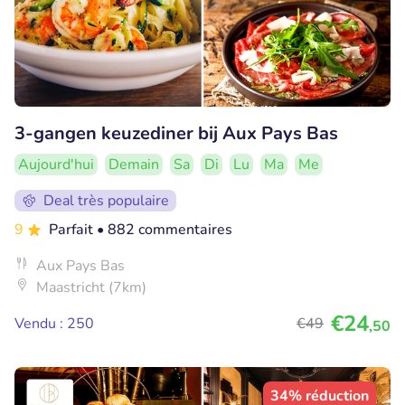
3-gangen keuzediner bij Aux Pays Bas
Aujourd'hui
Demain
Sa
Di
Lu
Ma
Me
Deal très populaire
9
Parfait
• 882 commentaires
Aux Pays Bas
Maastricht (7km)
€24
Vendu : 250
€49
,50
34% réduction