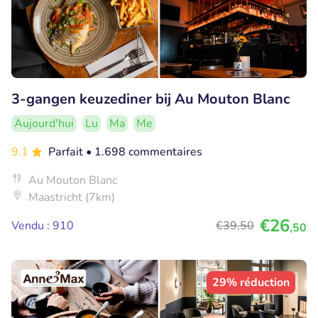
3-gangen keuzediner bij Au Mouton Blanc
Aujourd'hui
Lu
Ma
Me
9.1
Parfait
• 1.698 commentaires
Au Mouton Blanc
Maastricht (7km)
€26
Vendu : 910
€39
,50
,50
29% réduction