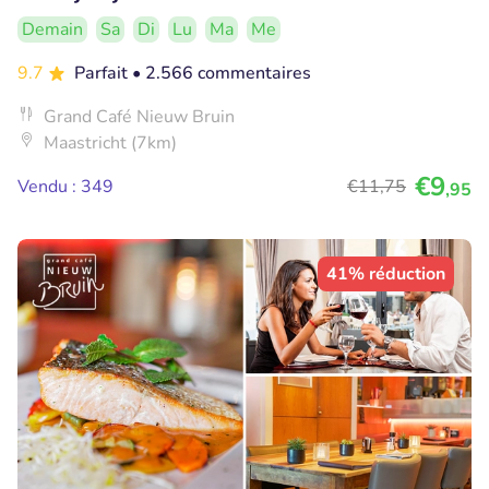
Demain
Sa
Di
Lu
Ma
Me
9.7
Parfait
• 2.566 commentaires
Grand Café Nieuw Bruin
Maastricht (7km)
€9
Vendu : 349
€11
,75
,95
41% réduction