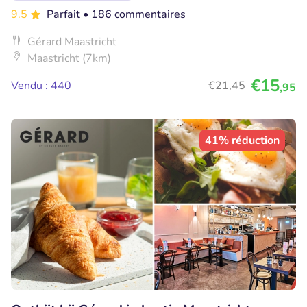
9.5
Parfait
• 186 commentaires
Gérard Maastricht
Maastricht (7km)
€15
Vendu : 440
€21
,45
,95
41% réduction