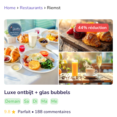
Home
Restaurants
Riemst
44% réduction
Luxe ontbijt + glas bubbels
Demain
Sa
Di
Ma
Me
9.8
Parfait
• 188 commentaires