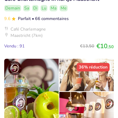
Demain
Sa
Di
Lu
Ma
Me
9.6
Parfait
• 66 commentaires
Café Charlemagne
Maastricht (7km)
€10
Vendu : 91
€13
,50
,50
36% réduction