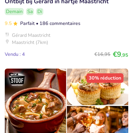
Ontbijt bij Gérard in hartje Maastricht
Demain
Sa
Di
9.5
Parfait
• 186 commentaires
Gérard Maastricht
Maastricht (7km)
€9
Vendu : 4
€16
,95
,95
30% réduction