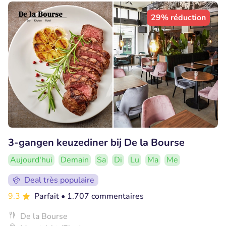
29% réduction
3-gangen keuzediner bij De la Bourse
Aujourd'hui
Demain
Sa
Di
Lu
Ma
Me
Deal très populaire
9.3
Parfait
• 1.707 commentaires
De la Bourse