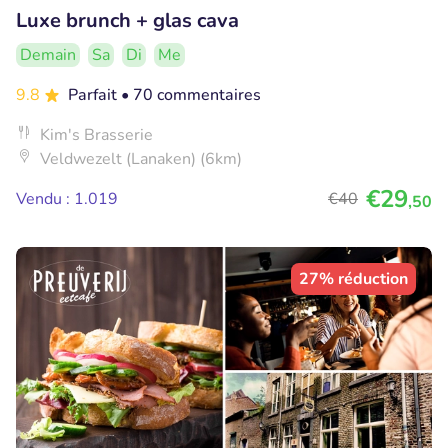
Luxe brunch + glas cava
Demain
Sa
Di
Me
9.8
Parfait
• 70 commentaires
Kim's Brasserie
Veldwezelt (Lanaken) (6km)
€29
Vendu : 1.019
€40
,50
27% réduction