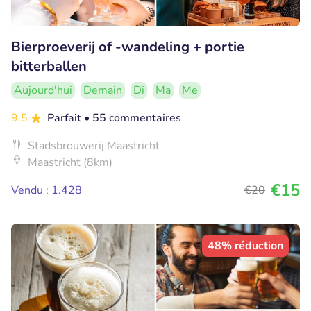
Bierproeverij of -wandeling + portie
bitterballen
Aujourd'hui
Demain
Di
Ma
Me
9.5
Parfait
• 55 commentaires
Stadsbrouwerij Maastricht
Maastricht (8km)
€15
Vendu : 1.428
€20
48% réduction