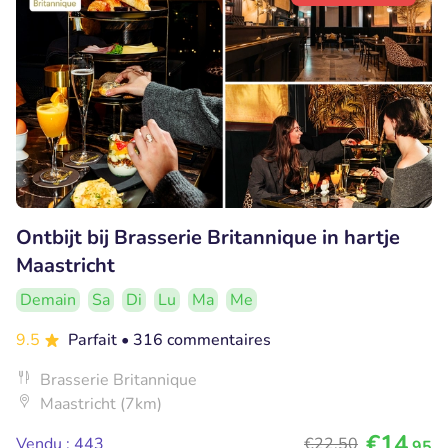
Ontbijt bij Brasserie Britannique in hartje
Maastricht
Demain
Sa
Di
Lu
Ma
Me
9.5
Parfait
• 316 commentaires
Brasserie Britannique
Maastricht (7km)
€14
Vendu : 443
€22
,50
,95