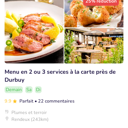
25% réduction
Menu en 2 ou 3 services à la carte près de
Durbuy
Demain
Sa
Di
9.9
Parfait
• 22 commentaires
Plumes et terroir
Rendeux (243km)