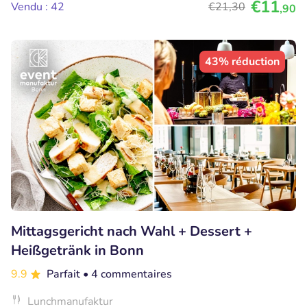
€11
Vendu : 42
€21
,30
,90
43% réduction
Mittagsgericht nach Wahl + Dessert +
Heißgetränk in Bonn
9.9
Parfait
• 4 commentaires
Lunchmanufaktur