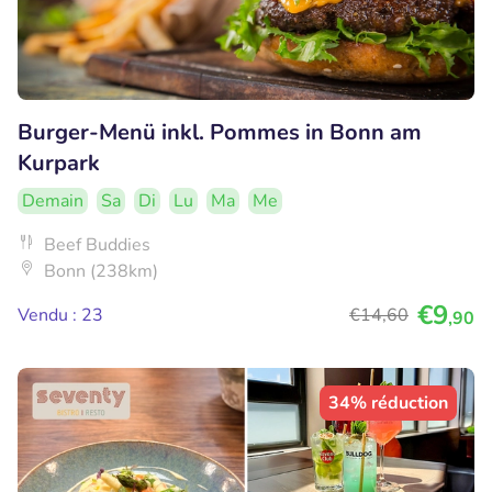
Burger-Menü inkl. Pommes in Bonn am
Kurpark
Demain
Sa
Di
Lu
Ma
Me
Beef Buddies
Bonn (238km)
€9
Vendu : 23
€14
,60
,90
34% réduction