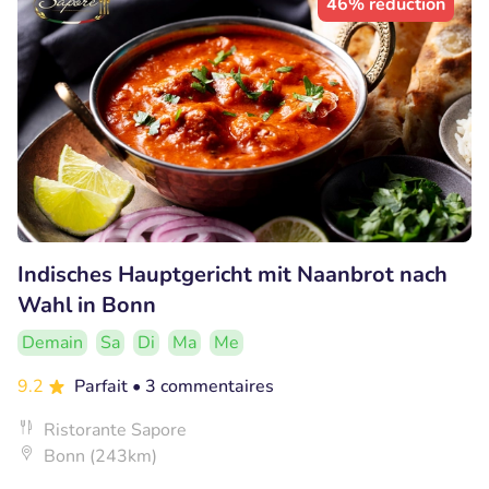
46% réduction
Indisches Hauptgericht mit Naanbrot nach
Wahl in Bonn
Demain
Sa
Di
Ma
Me
9.2
Parfait
• 3 commentaires
Ristorante Sapore
Bonn (243km)