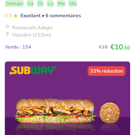
Demain
Sa
Di
Lu
Ma
Me
8.9
Excellent
• 6 commentaires
Restaurant Adagio
Vielsalm (232km)
€10
Vendu : 154
€15
,50
33% réduction