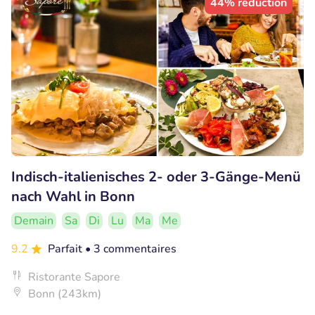
44% réduction
Indisch-italienisches 2- oder 3-Gänge-Menü
nach Wahl in Bonn
Demain
Sa
Di
Lu
Ma
Me
9.2
Parfait
• 3 commentaires
Ristorante Sapore
Bonn (243km)