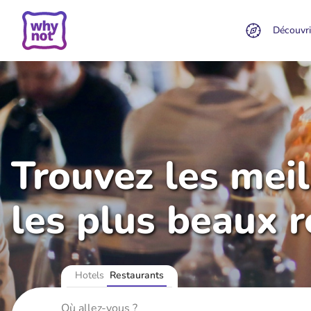
Découvri
Trouvez les mei
les plus beaux 
Hotels
Restaurants
Où allez-vous ?