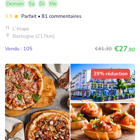
Demain
Sa
Di
Me
9.9
Parfait
• 81 commentaires
L'étape
Bastogne (217km)
€27
Vendu : 105
€41
,30
,90
39% réduction