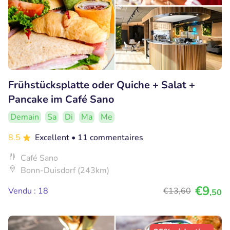
Frühstücksplatte oder Quiche + Salat +
Pancake im Café Sano
Demain
Sa
Di
Ma
Me
8.5
Excellent
• 11 commentaires
Café Sano
Bonn-Duisdorf (243km)
€9
Vendu : 18
€13
,60
,50