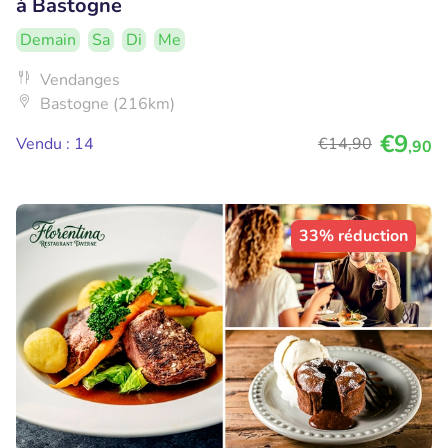
à Bastogne
Demain
Sa
Di
Me
Vendanges
Bastogne (216km)
€9
Vendu : 14
€14
,90
,90
33% réduction