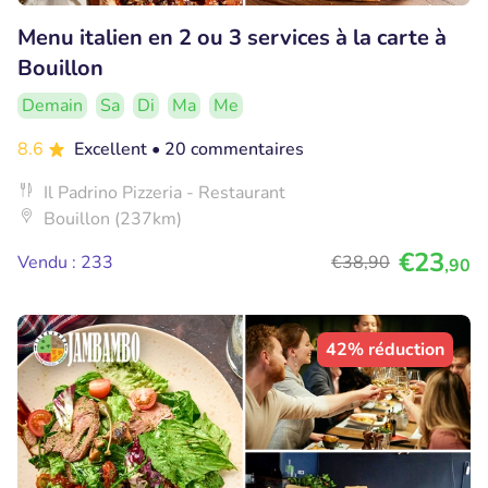
Menu italien en 2 ou 3 services à la carte à
Bouillon
Demain
Sa
Di
Ma
Me
8.6
Excellent
• 20 commentaires
Il Padrino Pizzeria - Restaurant
Bouillon (237km)
€23
Vendu : 233
€38
,90
,90
42% réduction