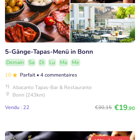
5-Gänge-Tapas-Menü in Bonn
Demain
Sa
Di
Lu
Ma
Me
10
Parfait
• 4 commentaires
Abacanto Tapas-Bar & Restaurante
Bonn (243km)
€19
Vendu : 22
€30
,15
,90