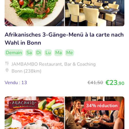
Afrikanisches 3-Gänge-Menü à la carte nach
Wahl in Bonn
Demain
Sa
Di
Lu
Ma
Me
JAMBAMBO Restaurant, Bar & Coaching
Bonn (238km)
€23
Vendu : 13
€41
,50
,90
34% réduction