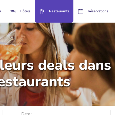
r
Hôtels
Restaurants
Réservations
lleurs deals dans
restaurants
Date :