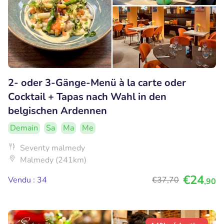
2- oder 3-Gänge-Menü à la carte oder
Cocktail + Tapas nach Wahl in den
belgischen Ardennen
Demain
Sa
Ma
Me
Seventy malmedy
Malmedy (241km)
€24
Vendu : 34
€37
,70
,90