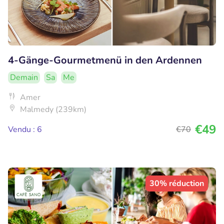
4-Gänge-Gourmetmenü in den Ardennen
Demain
Sa
Me
Amer
Malmedy (239km)
€49
Vendu : 6
€70
30% réduction