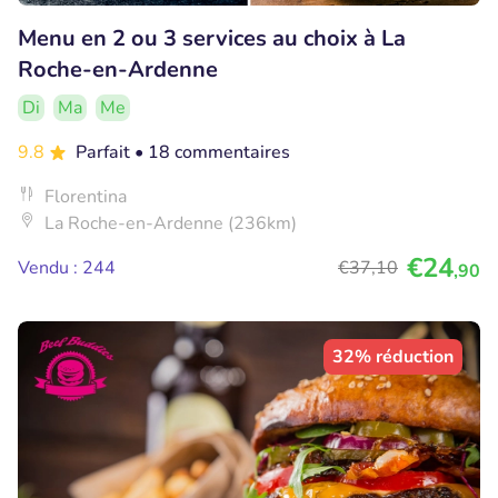
Menu en 2 ou 3 services au choix à La
Roche-en-Ardenne
Di
Ma
Me
9.8
Parfait
• 18 commentaires
Florentina
La Roche-en-Ardenne (236km)
€24
Vendu : 244
€37
,10
,90
32% réduction