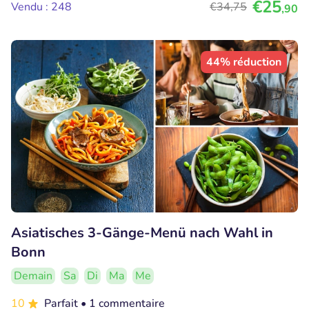
€25
Vendu : 248
€34
,75
,90
44% réduction
Asiatisches 3-Gänge-Menü nach Wahl in
Bonn
Demain
Sa
Di
Ma
Me
10
Parfait
• 1 commentaire