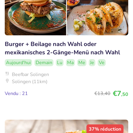
Burger + Beilage nach Wahl oder
mexikanisches 2-Gänge-Menü nach Wahl
Aujourd'hui
Demain
Lu
Ma
Me
Je
Ve
Beefbar Solingen
Solingen (11km)
€7
Vendu : 21
€13
,40
,50
37% réduction