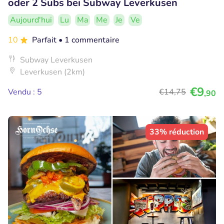
oder 2 Subs bei Subway Leverkusen
Aujourd'hui
Lu
Ma
Me
Je
Ve
10
Parfait
• 1 commentaire
Subway Leverkusen
Leverkusen (2km)
€9
Vendu : 5
€14
,75
,90
33% réduction