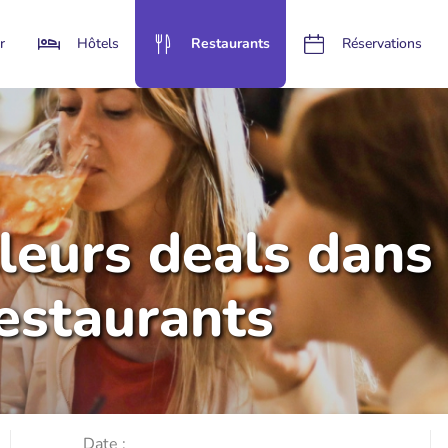
r
Hôtels
Restaurants
Réservations
lleurs deals dans
restaurants
Date :