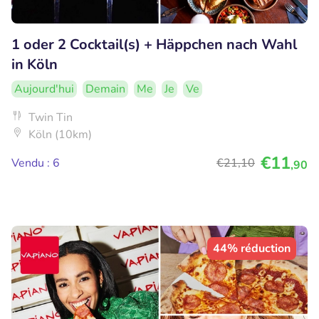
1 oder 2 Cocktail(s) + Häppchen nach Wahl
in Köln
Aujourd'hui
Demain
Me
Je
Ve
Twin Tin
Köln (10km)
€11
Vendu : 6
€21
,10
,90
44% réduction