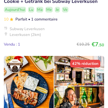
Cookie + Getränk bei Subway Leverkusen
Aujourd'hui
Lu
Ma
Me
Je
Ve
10
Parfait
• 1 commentaire
Subway Leverkusen
Leverkusen (2km)
€7
Vendu : 1
€10
,25
,50
42% réduction