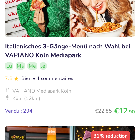
Italienisches 3-Gänge-Menü nach Wahl bei
VAPIANO Köln Mediapark
Lu
Ma
Me
Je
7.8
Bien
• 4 commentaires
VAPIANO Mediapark Köln
Köln (12km)
€12
Vendu : 204
€22
,85
,90
31% réduction