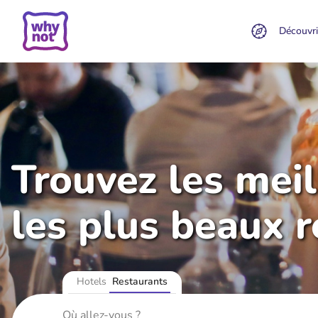
Découvri
Trouvez les mei
les plus beaux 
Hotels
Restaurants
Où allez-vous ?