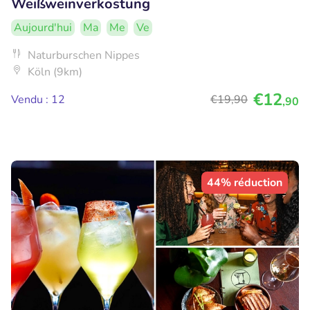
Weißweinverkostung
Aujourd'hui
Ma
Me
Ve
Naturburschen Nippes
Köln (9km)
€12
Vendu : 12
€19
,90
,90
44% réduction