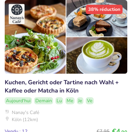
38% réduction
Kuchen, Gericht oder Tartine nach Wahl +
Kaffee oder Matcha in Köln
Aujourd'hui
Demain
Lu
Me
Je
Ve
Nanay's Café
Köln (12km)
€4
Vendu : 12
€7
,95