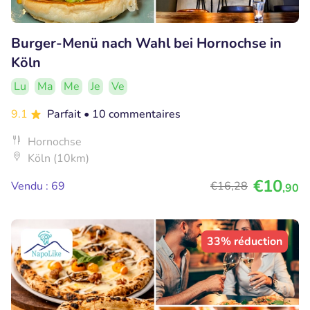
Burger-Menü nach Wahl bei Hornochse in
Köln
Lu
Ma
Me
Je
Ve
9.1
Parfait
• 10 commentaires
Hornochse
Köln (10km)
€10
Vendu : 69
€16
,28
,90
33% réduction