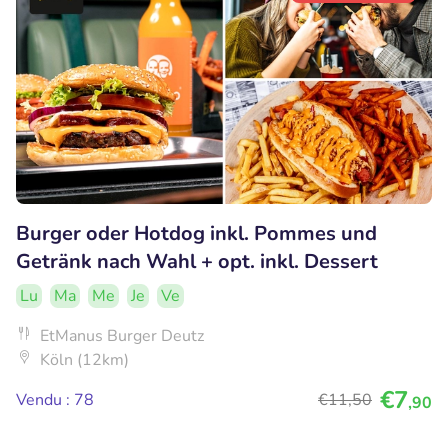
Burger oder Hotdog inkl. Pommes und
Getränk nach Wahl + opt. inkl. Dessert
Lu
Ma
Me
Je
Ve
EtManus Burger Deutz
Köln (12km)
€7
Vendu : 78
€11
,50
,90