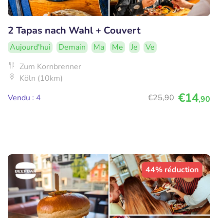
2 Tapas nach Wahl + Couvert
Aujourd'hui
Demain
Ma
Me
Je
Ve
Zum Kornbrenner
Köln (10km)
€14
Vendu : 4
€25
,90
,90
44% réduction