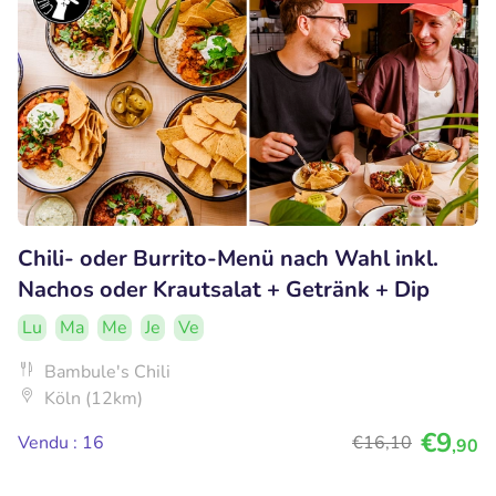
Chili- oder Burrito-Menü nach Wahl inkl.
Nachos oder Krautsalat + Getränk + Dip
Lu
Ma
Me
Je
Ve
Bambule's Chili
Köln (12km)
€9
Vendu : 16
€16
,10
,90