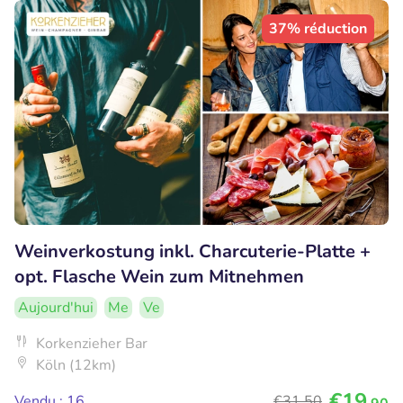
37% réduction
Weinverkostung inkl. Charcuterie-Platte +
opt. Flasche Wein zum Mitnehmen
Aujourd'hui
Me
Ve
Korkenzieher Bar
Köln (12km)
€19
Vendu : 16
€31
,50