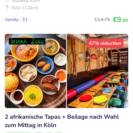
Subway Köln
Köln (12km)
€9
Vendu : 31
€14
,75
,90
47% réduction
2 afrikanische Tapas + Beilage nach Wahl
zum Mittag in Köln