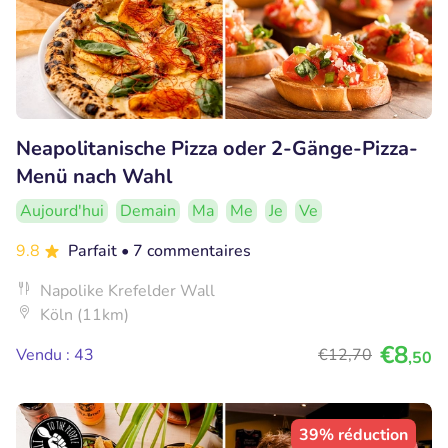
Neapolitanische Pizza oder 2-Gänge-Pizza-
Menü nach Wahl
Aujourd'hui
Demain
Ma
Me
Je
Ve
9.8
Parfait
• 7 commentaires
Napolike Krefelder Wall
Köln (11km)
€8
Vendu : 43
€12
,70
,50
39% réduction