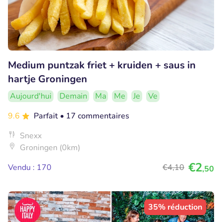
Medium puntzak friet + kruiden + saus in
hartje Groningen
Aujourd'hui
Demain
Ma
Me
Je
Ve
9.6
Parfait
• 17 commentaires
Snexx
Groningen (0km)
€2
Vendu : 170
€4
,10
,50
35% réduction