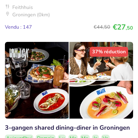
Feithhuis
Groningen (0km)
€27
Vendu : 147
€44
,50
,50
37% réduction
3-gangen shared dining-diner in Groningen