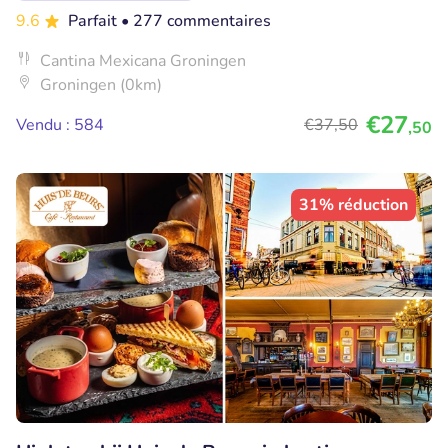
9.6
Parfait
• 277 commentaires
Cantina Mexicana Groningen
Groningen (0km)
€27
Vendu : 584
€37
,50
,50
31% réduction