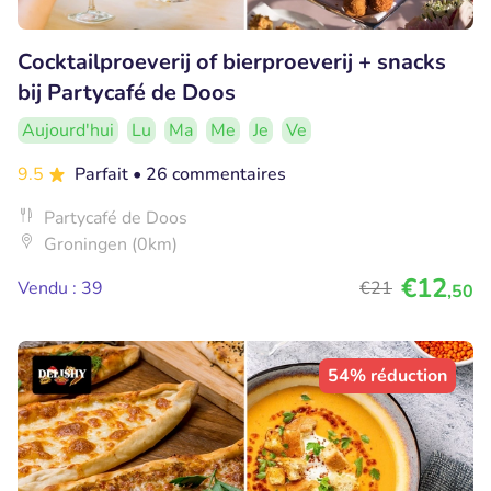
Cocktailproeverij of bierproeverij + snacks
bij Partycafé de Doos
Aujourd'hui
Lu
Ma
Me
Je
Ve
9.5
Parfait
• 26 commentaires
Partycafé de Doos
Groningen (0km)
€12
Vendu : 39
€21
,50
54% réduction