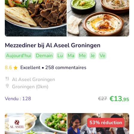
Mezzediner bij Al Aseel Groningen
Aujourd'hui
Demain
Lu
Ma
Me
Je
Ve
8.6
Excellent
• 258 commentaires
Al Aseel Groningen
Groningen (0km)
€13
Vendu : 128
€27
,95
53% réduction