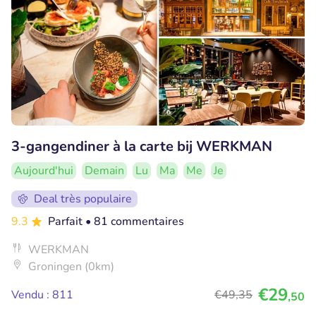
3-gangendiner à la carte bij WERKMAN
Aujourd'hui
Demain
Lu
Ma
Me
Je
Deal très populaire
9.3
Parfait
• 81 commentaires
WERKMAN
Groningen (0km)
€29
Vendu : 811
€49
,35
,50