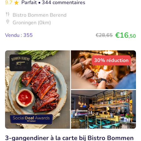
9.7
Parfait
• 344 commentaires
Bistro Bommen Berend
Groningen (0km)
€16
Vendu : 355
€28
,65
,50
30% réduction
3-gangendiner à la carte bij Bistro Bommen