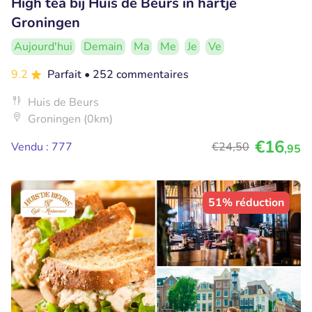
High tea bij Huis de Beurs in hartje
Groningen
Aujourd'hui
Demain
Ma
Me
Je
Ve
9.2
Parfait
• 252 commentaires
Huis de Beurs
Groningen (0km)
€16
Vendu : 777
€24
,50
,95
51% réduction