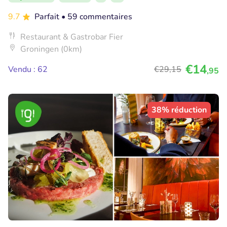
9.7
Parfait
• 59 commentaires
Restaurant & Gastrobar Fier
Groningen (0km)
€14
Vendu : 62
€29
,15
,95
38% réduction