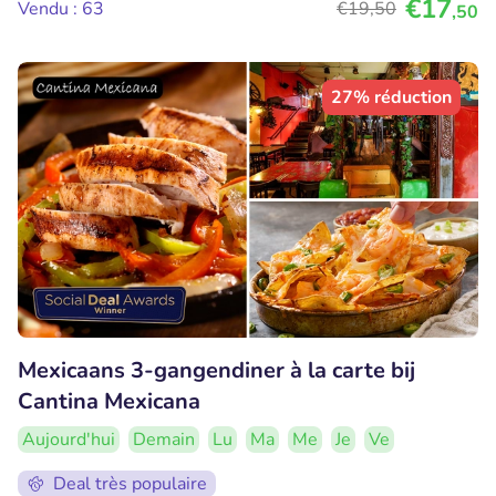
€17
Vendu : 63
€19
,50
,50
27% réduction
Mexicaans 3-gangendiner à la carte bij
Cantina Mexicana
Aujourd'hui
Demain
Lu
Ma
Me
Je
Ve
Deal très populaire