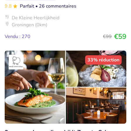
9.8
Parfait
• 26 commentaires
De Kleine Heerlijkheid
Groningen (0km)
€59
Vendu : 270
€99
33% réduction