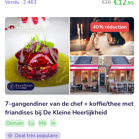
€12
Vendu : 2.463
€20
,95
40% réduction
7-gangendiner van de chef + koffie/thee met
friandises bij De Kleine Heerlijkheid
Demain
Lu
Me
Je
Deal très populaire