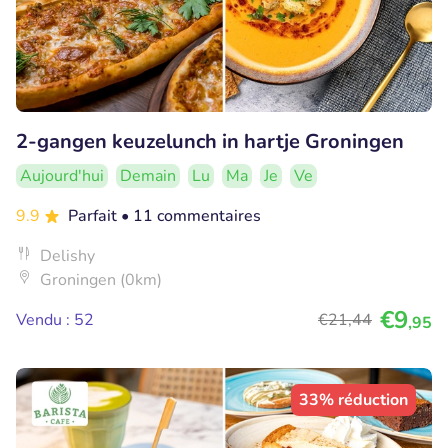
2-gangen keuzelunch in hartje Groningen
Aujourd'hui
Demain
Lu
Ma
Je
Ve
9.9
Parfait
• 11 commentaires
Delishy
Groningen (0km)
€9
Vendu : 52
€21
,44
,95
33% réduction