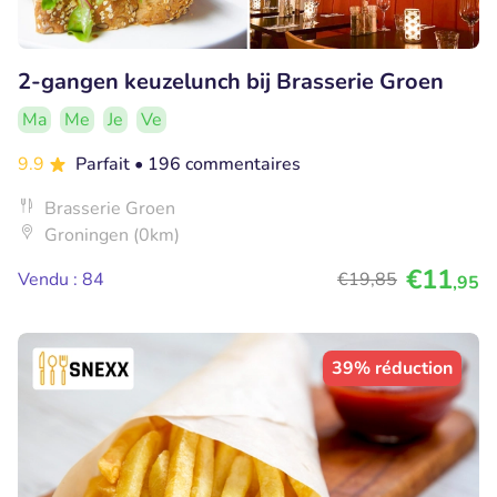
2-gangen keuzelunch bij Brasserie Groen
Ma
Me
Je
Ve
9.9
Parfait
• 196 commentaires
Brasserie Groen
Groningen (0km)
€11
Vendu : 84
€19
,85
,95
39% réduction