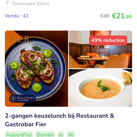
Groningen (0km)
€21
Vendu : 42
€39
,95
49% réduction
2-gangen keuzelunch bij Restaurant &
Gastrobar Fier
Aujourd'hui
Demain
Je
Ve