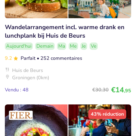
Wandelarrangement incl. warme drank en
lunchplank bij Huis de Beurs
Aujourd'hui
Demain
Ma
Me
Je
Ve
9.2
Parfait
• 252 commentaires
Huis de Beurs
Groningen (0km)
€14
Vendu : 48
€30
,30
,95
43% réduction