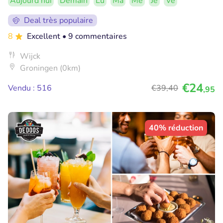
Aujourd'hui
Demain
Lu
Ma
Me
Je
Ve
Deal très populaire
8
Excellent
• 9 commentaires
Wijck
Groningen (0km)
€24
Vendu : 516
€39
,40
,95
40% réduction