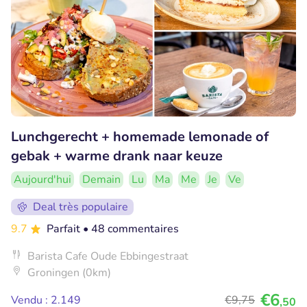
Lunchgerecht + homemade lemonade of
gebak + warme drank naar keuze
Aujourd'hui
Demain
Lu
Ma
Me
Je
Ve
Deal très populaire
9.7
Parfait
• 48 commentaires
Barista Cafe Oude Ebbingestraat
Groningen (0km)
€6
Vendu : 2.149
€9
,75
,50