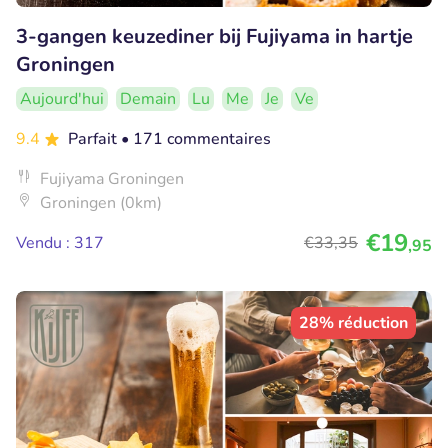
3-gangen keuzediner bij Fujiyama in hartje
Groningen
Aujourd'hui
Demain
Lu
Me
Je
Ve
9.4
Parfait
• 171 commentaires
Fujiyama Groningen
Groningen (0km)
€19
Vendu : 317
€33
,35
,95
28% réduction