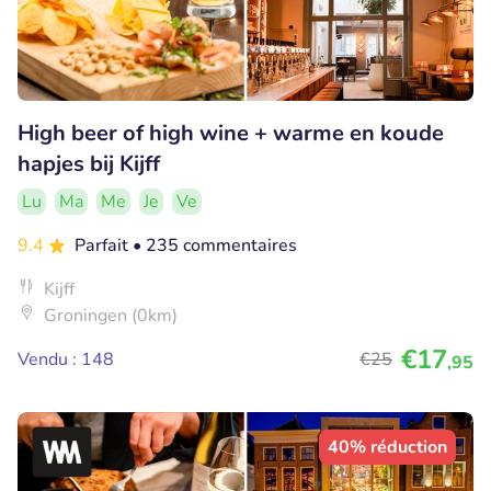
High beer of high wine + warme en koude
hapjes bij Kijff
Lu
Ma
Me
Je
Ve
9.4
Parfait
• 235 commentaires
Kijff
Groningen (0km)
€17
Vendu : 148
€25
,95
40% réduction