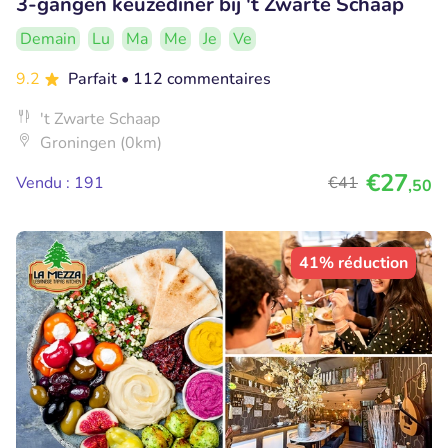
3-gangen keuzediner bij 't Zwarte Schaap
Demain
Lu
Ma
Me
Je
Ve
9.2
Parfait
• 112 commentaires
't Zwarte Schaap
Groningen (0km)
€27
Vendu : 191
€41
,50
41% réduction