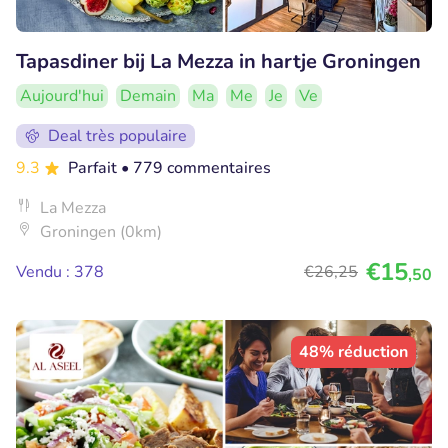
Tapasdiner bij La Mezza in hartje Groningen
Aujourd'hui
Demain
Ma
Me
Je
Ve
Deal très populaire
9.3
Parfait
• 779 commentaires
La Mezza
Groningen (0km)
€15
Vendu : 378
€26
,25
,50
48% réduction