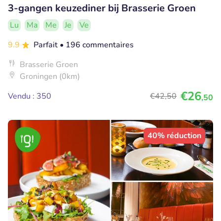
3-gangen keuzediner bij Brasserie Groen
Lu
Ma
Me
Je
Ve
9.9
Parfait
• 196 commentaires
Brasserie Groen
Groningen (0km)
€26
Vendu : 350
€42
,50
,50
40% réduction