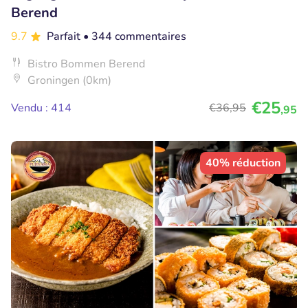
Berend
9.7
Parfait
• 344 commentaires
Bistro Bommen Berend
Groningen (0km)
€25
Vendu : 414
€36
,95
,95
40% réduction