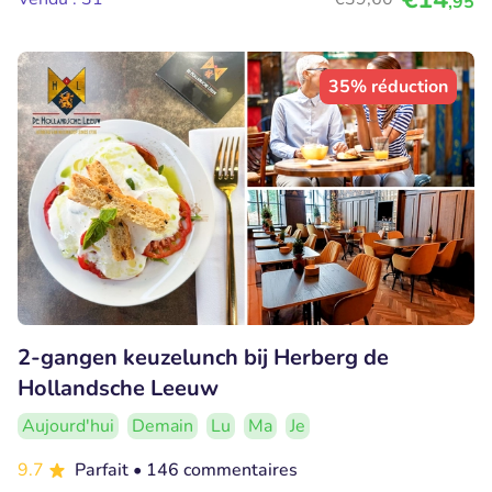
,95
35% réduction
2-gangen keuzelunch bij Herberg de
Hollandsche Leeuw
Aujourd'hui
Demain
Lu
Ma
Je
9.7
Parfait
• 146 commentaires