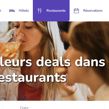
r
Hôtels
Restaurants
Réservations
lleurs deals dans
restaurants
Date :