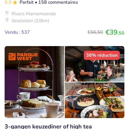
9.9
Parfait
• 158 commentaires
Rivers Marnemoende
IJsselstein (10km)
€39
Vendu : 537
€56
,50
,50
38% réduction
3-gangen keuzediner of high tea