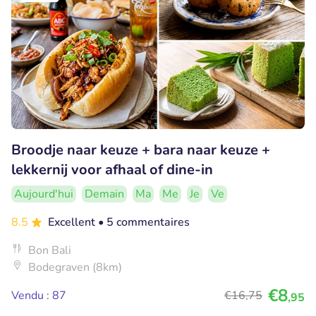
Broodje naar keuze + bara naar keuze +
lekkernij voor afhaal of dine-in
Aujourd'hui
Demain
Ma
Me
Je
Ve
8.5
Excellent
• 5 commentaires
Bon Bali
Bodegraven (8km)
€8
Vendu : 87
€16
,75
,95