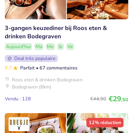
3-gangen keuzediner bij Roos eten &
drinken Bodegraven
Aujourd'hui
Ma
Me
Je
Ve
Deal très populaire
9.7
Parfait
• 67 commentaires
Roos eten & drinken Bodegraven
Bodegraven (8km)
€29
Vendu : 128
€44
,90
,50
12% réduction