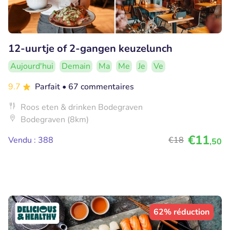
12-uurtje of 2-gangen keuzelunch
Aujourd'hui
Demain
Ma
Me
Je
Ve
9.7
Parfait
• 67 commentaires
Roos eten & drinken Bodegraven
Bodegraven (8km)
€11
Vendu : 388
€18
,50
62% réduction