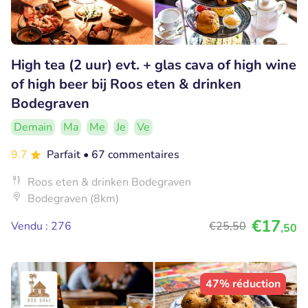
High tea (2 uur) evt. + glas cava of high wine
of high beer bij Roos eten & drinken
Bodegraven
Demain
Ma
Me
Je
Ve
9.7
Parfait
• 67 commentaires
Roos eten & drinken Bodegraven
Bodegraven (8km)
€17
Vendu : 276
€25
,50
,50
47% réduction