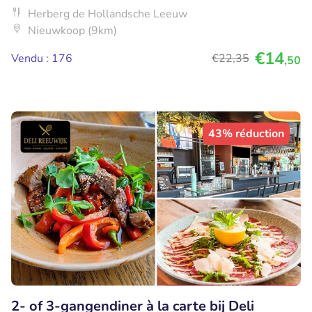
Herberg de Hollandsche Leeuw
Nieuwkoop (9km)
€14
Vendu : 176
€22
,35
,50
43% réduction
2- of 3-gangendiner à la carte bij Deli