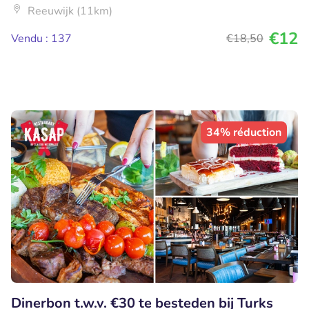
Reeuwijk (11km)
€12
Vendu : 137
€18
,50
34% réduction
Dinerbon t.w.v. €30 te besteden bij Turks