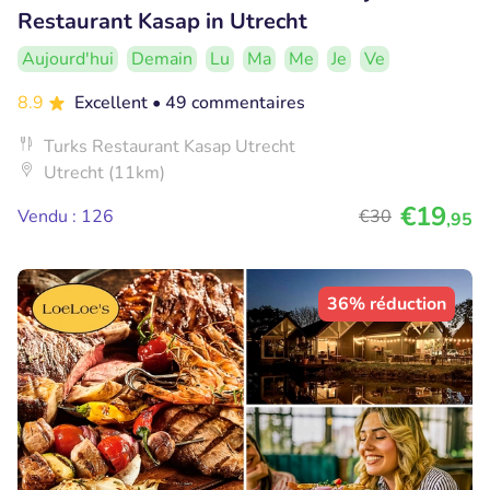
Restaurant Kasap in Utrecht
Aujourd'hui
Demain
Lu
Ma
Me
Je
Ve
8.9
Excellent
• 49 commentaires
Turks Restaurant Kasap Utrecht
Utrecht (11km)
€19
Vendu : 126
€30
,95
36% réduction