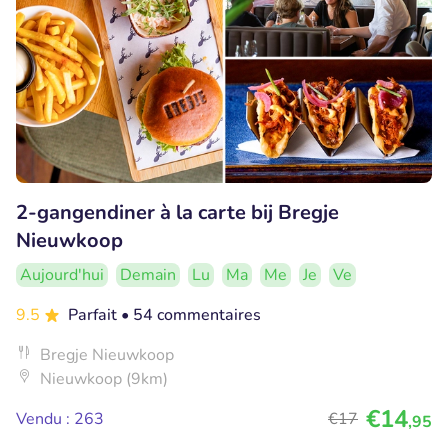
2-gangendiner à la carte bij Bregje
Nieuwkoop
Aujourd'hui
Demain
Lu
Ma
Me
Je
Ve
9.5
Parfait
• 54 commentaires
Bregje Nieuwkoop
Nieuwkoop (9km)
€14
Vendu : 263
€17
,95