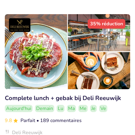
35% réduction
Complete lunch + gebak bij Deli Reeuwijk
Aujourd'hui
Demain
Lu
Ma
Me
Je
Ve
9.8
Parfait
• 189 commentaires
Deli Reeuwijk