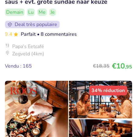
saus + evt. grote sundae naar keuze
Demain
Lu
Me
Je
Deal très populaire
9.4
Parfait
• 8 commentaires
Papa's Eetcafé
Zegveld (4km)
€10
Vendu : 165
€18
,35
,95
34% réduction