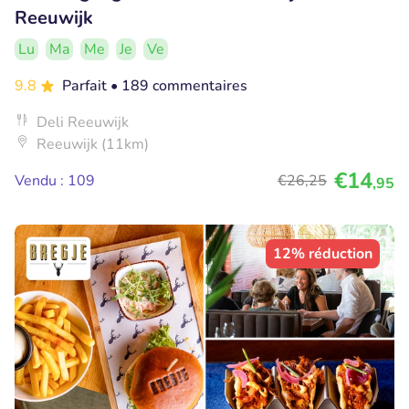
Reeuwijk
Lu
Ma
Me
Je
Ve
9.8
Parfait
• 189 commentaires
Deli Reeuwijk
Reeuwijk (11km)
€14
Vendu : 109
€26
,25
,95
12% réduction