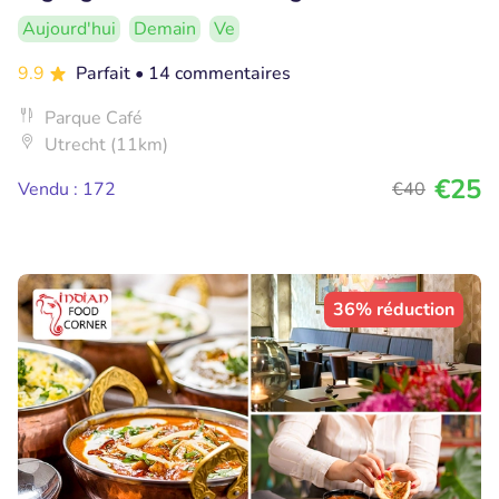
Aujourd'hui
Demain
Ve
9.9
Parfait
• 14 commentaires
Parque Café
Utrecht (11km)
€25
Vendu : 172
€40
36% réduction