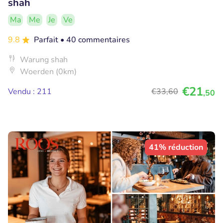
shah
Ma
Me
Je
Ve
9.8
Parfait
• 40 commentaires
Warung shah
Woerden (0km)
€21
Vendu : 211
€33
,60
,50
41% réduction