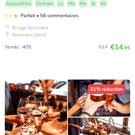
Aujourd'hui
Demain
Lu
Ma
Me
Je
Ve
9.4
Parfait
• 56 commentaires
Bregje Woerden
Woerden (1km)
€14
Vendu : 405
€17
,95
31% réduction