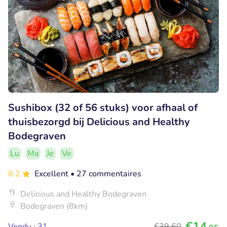
Sushibox (32 of 56 stuks) voor afhaal of
thuisbezorgd bij Delicious and Healthy
Bodegraven
Lu
Ma
Je
Ve
8.2
Excellent
• 27 commentaires
Delicious and Healthy Bodegraven
Bodegraven (8km)
€14
Vendu : 31
€39
,60