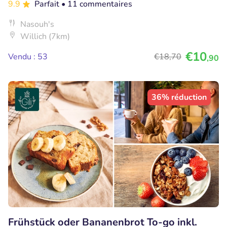
9.9
Parfait
• 11 commentaires
Nasouh's
Willich (7km)
€10
Vendu : 53
€18
,70
,90
36% réduction
Frühstück oder Bananenbrot To-go inkl.