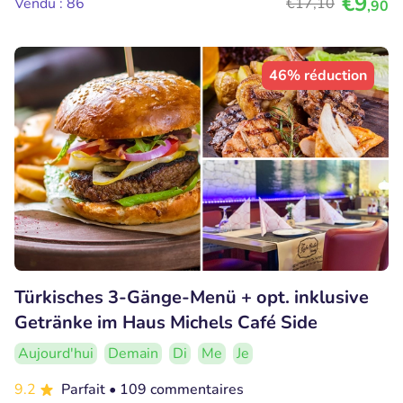
€9
Vendu : 86
€17
,10
,90
46% réduction
Türkisches 3-Gänge-Menü + opt. inklusive
Getränke im Haus Michels Café Side
Aujourd'hui
Demain
Di
Me
Je
9.2
Parfait
• 109 commentaires