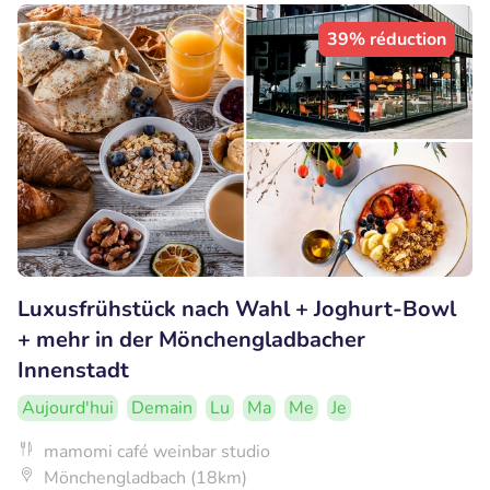
39% réduction
Luxusfrühstück nach Wahl + Joghurt-Bowl
+ mehr in der Mönchengladbacher
Innenstadt
Aujourd'hui
Demain
Lu
Ma
Me
Je
mamomi café weinbar studio
Mönchengladbach (18km)