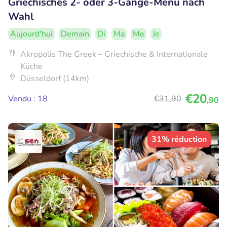
Griechisches 2- oder 3-Gänge-Menü nach
Wahl
Aujourd'hui
Demain
Di
Ma
Me
Je
Akropolis The Greek – Griechische & Internationale
Küche
Düsseldorf (14km)
€20
Vendu : 18
€31
,90
,90
31% réduction