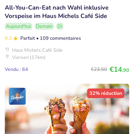
All-You-Can-Eat nach Wahl inklusive
Vorspeise im Haus Michels Café Side
Aujourd'hui
Demain
Di
9.2
Parfait
• 109 commentaires
Haus Michels Café Side
Viersen (17km)
€14
Vendu : 64
€23
,50
,90
32% réduction