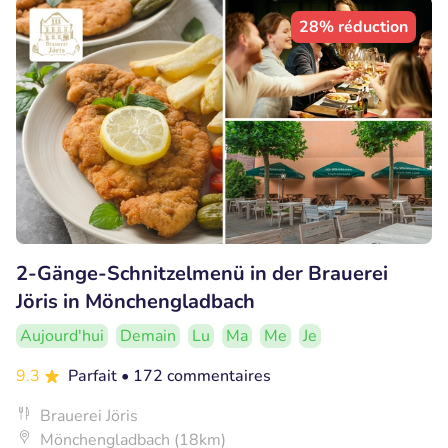
28% réduction
2-Gänge-Schnitzelmenü in der Brauerei
Jöris in Mönchengladbach
Aujourd'hui
Demain
Lu
Ma
Me
Je
9.3
Parfait
• 172 commentaires
Brauerei Jöris
Mönchengladbach (18km)