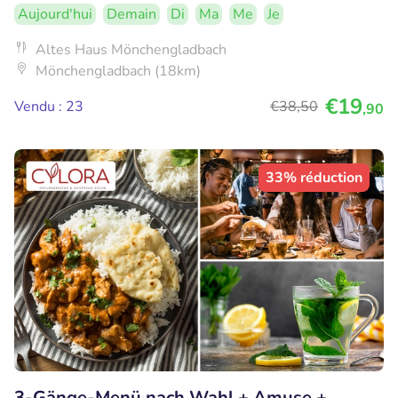
Aujourd'hui
Demain
Di
Ma
Me
Je
Altes Haus Mönchengladbach
Mönchengladbach (18km)
€19
Vendu : 23
€38
,50
,90
33% réduction
3-Gänge-Menü nach Wahl + Amuse +