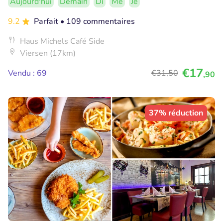
Aujourd'hui
Demain
Di
Me
Je
9.2
Parfait
• 109 commentaires
Haus Michels Café Side
Viersen (17km)
€17
Vendu : 69
€31
,50
,90
37% réduction