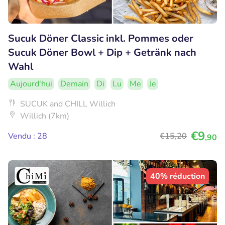
Sucuk Döner Classic inkl. Pommes oder
Sucuk Döner Bowl + Dip + Getränk nach
Wahl
Aujourd'hui
Demain
Di
Lu
Me
Je
SUCUK and CHILL Willich
Willich (7km)
€9
Vendu : 28
€15
,20
,90
40% réduction