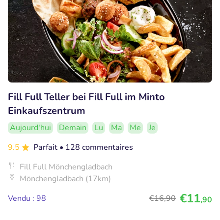
Fill Full Teller bei Fill Full im Minto
Einkaufszentrum
Aujourd'hui
Demain
Lu
Ma
Me
Je
9.5
Parfait
• 128 commentaires
Fill Full Mönchengladbach
Mönchengladbach (17km)
€11
Vendu : 98
€16
,90
,90