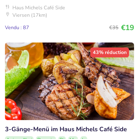
Haus Michels Café Side
Viersen (17km)
€19
Vendu : 87
€35
43% réduction
3-Gänge-Menü im Haus Michels Café Side