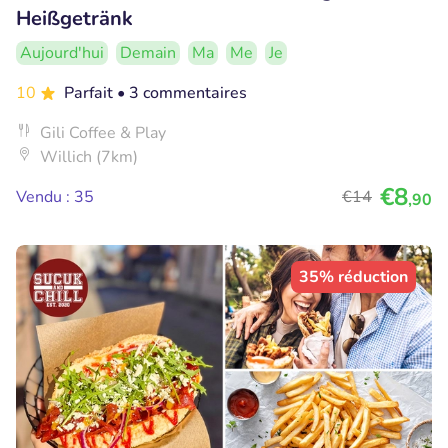
Heißgetränk
Aujourd'hui
Demain
Ma
Me
Je
10
Parfait
• 3 commentaires
Gili Coffee & Play
Willich (7km)
€8
Vendu : 35
€14
,90
35% réduction