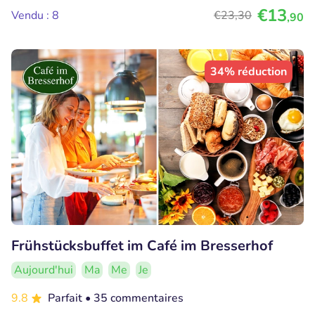
€13
Vendu : 8
€23
,30
,90
34% réduction
Frühstücksbuffet im Café im Bresserhof
Aujourd'hui
Ma
Me
Je
9.8
Parfait
• 35 commentaires