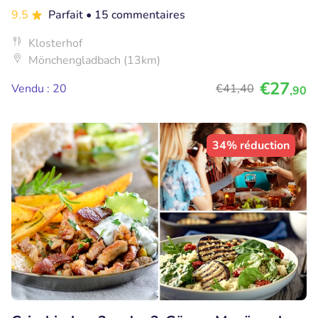
9.5
Parfait
• 15 commentaires
Klosterhof
Mönchengladbach (13km)
€27
Vendu : 20
€41
,40
,90
34% réduction