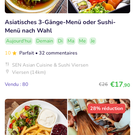
Asiatisches 3-Gänge-Menü oder Sushi-
Menü nach Wahl
Aujourd'hui
Demain
Di
Ma
Me
Je
10
Parfait
• 32 commentaires
SEN Asian Cuisine & Sushi Viersen
Viersen (14km)
€17
Vendu : 80
€26
,90
28% réduction