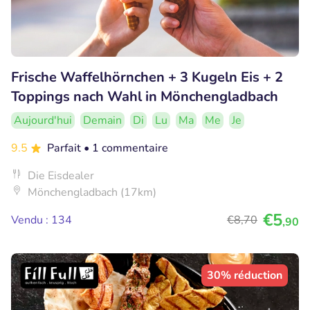
Frische Waffelhörnchen + 3 Kugeln Eis + 2
Toppings nach Wahl in Mönchengladbach
Aujourd'hui
Demain
Di
Lu
Ma
Me
Je
9.5
Parfait
• 1 commentaire
Die Eisdealer
Mönchengladbach (17km)
€5
Vendu : 134
€8
,70
,90
30% réduction