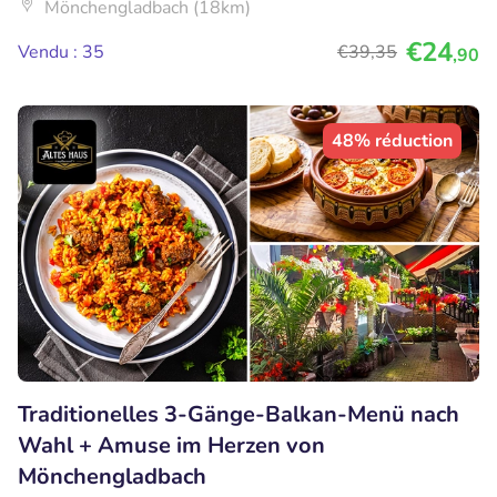
Mönchengladbach (18km)
€24
Vendu : 35
€39
,35
,90
48% réduction
Traditionelles 3-Gänge-Balkan-Menü nach
Wahl + Amuse im Herzen von
Mönchengladbach