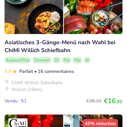
Asiatisches 3-Gänge-Menü nach Wahl bei
ChiMi Willich Schiefbahn
Aujourd'hui
Demain
Di
Ma
Me
Je
9.8
Parfait
• 16 commentaires
ChiMi Willich Schiefbahn
Willich (10km)
€16
Vendu : 51
€28
,20
,90
40% réduction