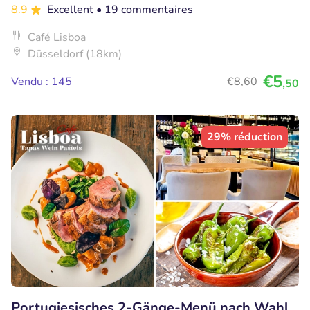
8.9
Excellent
• 19 commentaires
Café Lisboa
Düsseldorf (18km)
€5
Vendu : 145
€8
,60
,50
29% réduction
Portugiesisches 2-Gänge-Menü nach Wahl