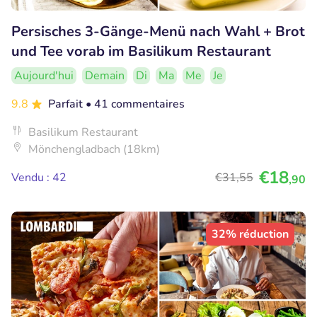
Persisches 3-Gänge-Menü nach Wahl + Brot
und Tee vorab im Basilikum Restaurant
Aujourd'hui
Demain
Di
Ma
Me
Je
9.8
Parfait
• 41 commentaires
Basilikum Restaurant
Mönchengladbach (18km)
€18
Vendu : 42
€31
,55
,90
32% réduction