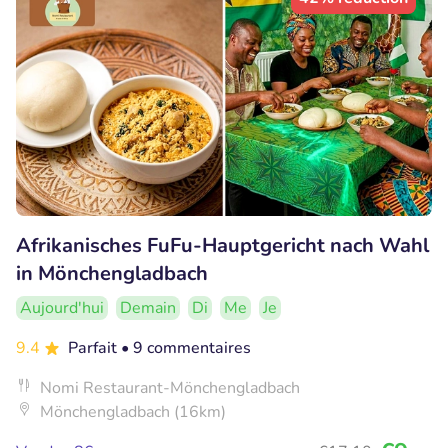
Afrikanisches FuFu-Hauptgericht nach Wahl
in Mönchengladbach
Aujourd'hui
Demain
Di
Me
Je
9.4
Parfait
• 9 commentaires
Nomi Restaurant-Mönchengladbach
Mönchengladbach (16km)