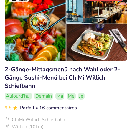
2-Gänge-Mittagsmenü nach Wahl oder 2-
Gänge Sushi-Menü bei ChiMi Willich
Schiefbahn
Aujourd'hui
Demain
Ma
Me
Je
9.8
Parfait
• 16 commentaires
ChiMi Willich Schiefbahn
Willich (10km)