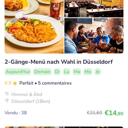
2-Gänge-Menü nach Wahl in Düsseldorf
Aujourd'hui
Demain
Di
Lu
Ma
Me
Je
9.9
Parfait
• 5 commentaires
Himmel & Ähd
Düsseldorf (18km)
€14
Vendu : 38
€21
,60
,90