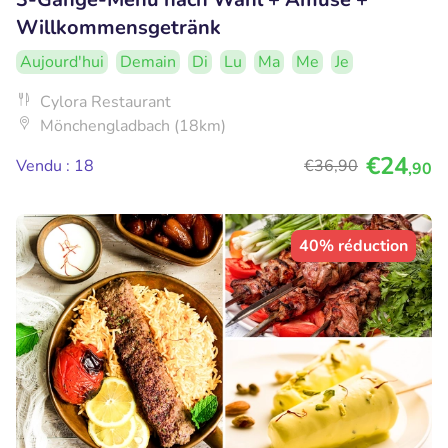
Willkommensgetränk
Aujourd'hui
Demain
Di
Lu
Ma
Me
Je
Cylora Restaurant
Mönchengladbach (18km)
€24
Vendu : 18
€36
,90
,90
40% réduction