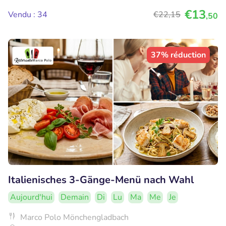
€13
Vendu : 34
€22
,15
,50
37% réduction
Italienisches 3-Gänge-Menü nach Wahl
Aujourd'hui
Demain
Di
Lu
Ma
Me
Je
Marco Polo Mönchengladbach