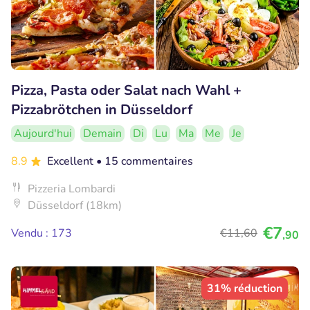
Pizza, Pasta oder Salat nach Wahl +
Pizzabrötchen in Düsseldorf
Aujourd'hui
Demain
Di
Lu
Ma
Me
Je
8.9
Excellent
• 15 commentaires
Pizzeria Lombardi
Düsseldorf (18km)
€7
Vendu : 173
€11
,60
,90
31% réduction