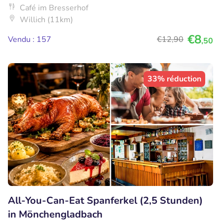
Café im Bresserhof
Willich (11km)
€8
Vendu : 157
€12
,90
,50
33% réduction
All-You-Can-Eat Spanferkel (2,5 Stunden)
in Mönchengladbach