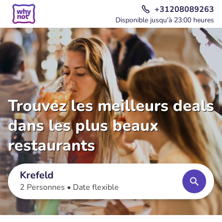
+31208089263
Disponible jusqu'à 23:00 heures
Trouvez les meilleurs deals
dans les plus beaux
restaurants
Krefeld
2 Personnes •
Date flexible