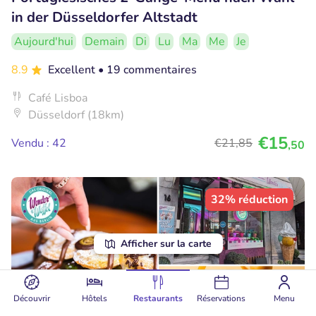
in der Düsseldorfer Altstadt
Aujourd'hui
Demain
Di
Lu
Ma
Me
Je
8.9
Excellent
• 19 commentaires
Café Lisboa
Düsseldorf (18km)
€15
Vendu : 42
€21
,85
,50
32% réduction
Afficher sur la carte
Découvrir
Hôtels
Restaurants
Réservations
Menu