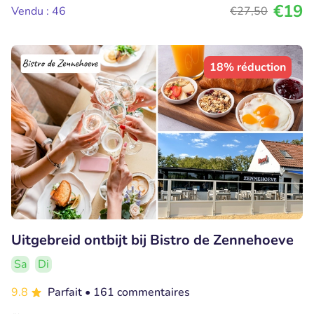
€19
Vendu : 46
€27
,50
18% réduction
Uitgebreid ontbijt bij Bistro de Zennehoeve
Sa
Di
9.8
Parfait
• 161 commentaires