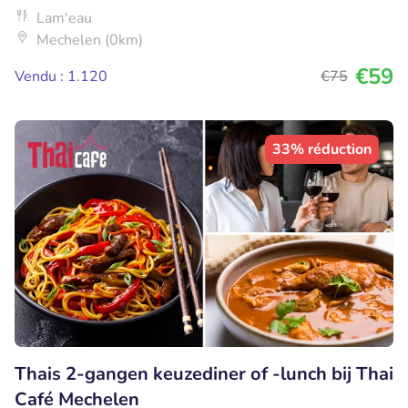
Lam'eau
Mechelen (0km)
€59
Vendu : 1.120
€75
33% réduction
Thais 2-gangen keuzediner of -lunch bij Thai
Café Mechelen