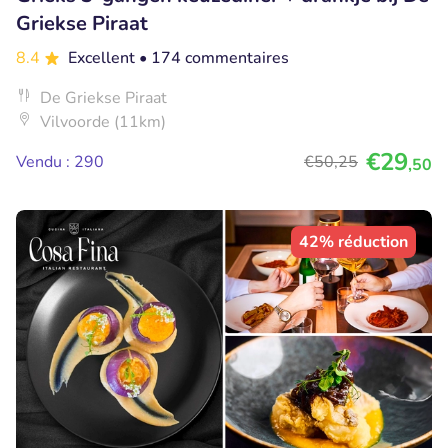
Griekse Piraat
8.4
Excellent
• 174 commentaires
De Griekse Piraat
Vilvoorde (11km)
€29
Vendu : 290
€50
,25
,50
42% réduction