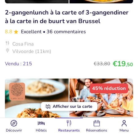
2-gangenlunch à la carte of 3-gangendiner
à la carte in de buurt van Brussel
8.8
Excellent
• 36 commentaires
Cosa Fina
Vilvoorde (11km)
€19
Vendu : 215
€33
,80
,50
45% réduction
Afficher sur la carte
Découvrir
Hôtels
Restaurants
Réservations
Menu