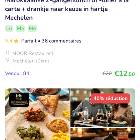
Marokkaanse 2-gangenlunch of -diner à la
carte + drankje naar keuze in hartje
Mechelen
Lu
Ma
Me
9.4
Parfait
• 36 commentaires
NOOR Restaurant
Mechelen (0km)
€12
Vendu : 84
€20
,50
40% réduction