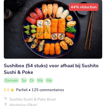
44% réduction
Sushibox (54 stuks) voor afhaal bij Sushito
Sushi & Poke
Demain
Sa
Di
Ma
Me
9.8
Parfait
• 125 commentaires
Sushito Sushi & Poke Bowl
Mechelen (0km)