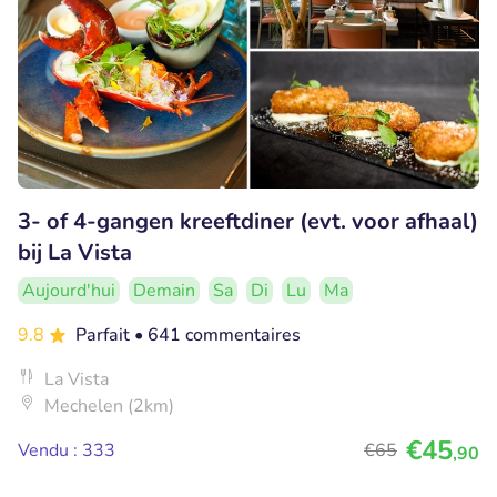
3- of 4-gangen kreeftdiner (evt. voor afhaal)
bij La Vista
Aujourd'hui
Demain
Sa
Di
Lu
Ma
9.8
Parfait
• 641 commentaires
La Vista
Mechelen (2km)
€45
Vendu : 333
€65
,90