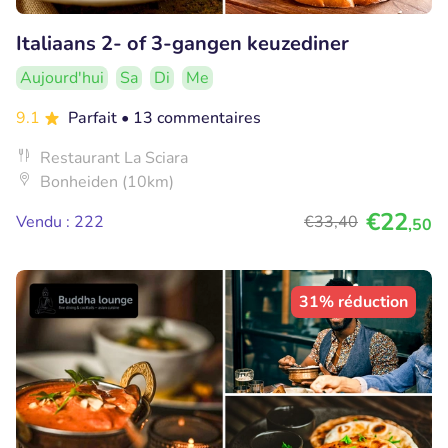
Italiaans 2- of 3-gangen keuzediner
Aujourd'hui
Sa
Di
Me
9.1
Parfait
• 13 commentaires
Restaurant La Sciara
Bonheiden (10km)
€22
Vendu : 222
€33
,40
,50
31% réduction