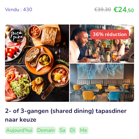
€24
Vendu : 430
€39
,30
,50
36% réduction
2- of 3-gangen (shared dining) tapasdiner
naar keuze
Aujourd'hui
Demain
Sa
Di
Me