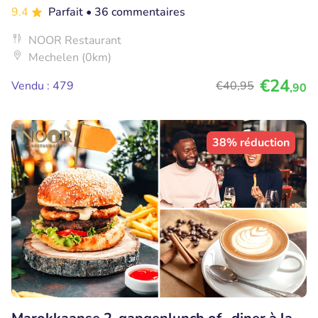
9.4
Parfait
• 36 commentaires
NOOR Restaurant
Mechelen (0km)
€24
Vendu : 479
€40
,95
,90
38% réduction