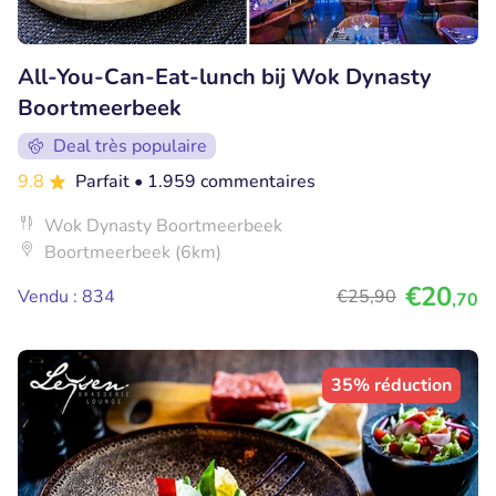
All-You-Can-Eat-lunch bij Wok Dynasty
Boortmeerbeek
Deal très populaire
9.8
Parfait
• 1.959 commentaires
Wok Dynasty Boortmeerbeek
Boortmeerbeek (6km)
€20
Vendu : 834
€25
,90
,70
35% réduction