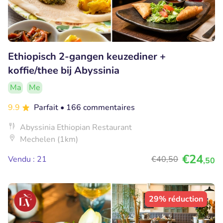
Ethiopisch 2-gangen keuzediner +
koffie/thee bij Abyssinia
Ma
Me
9.9
Parfait
• 166 commentaires
Abyssinia Ethiopian Restaurant
Mechelen (1km)
€24
Vendu : 21
€40
,50
,50
29% réduction