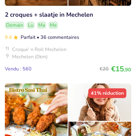
2 croques + slaatje in Mechelen
Demain
Lu
Ma
Me
9.6
Parfait
• 36 commentaires
Croque' n Roll Mechelen
Mechelen (0km)
€15
Vendu : 560
€20
,90
41% réduction