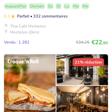
Aujourd'hui
Demain
Sa
Di
Lu
Ma
Me
9.3
Parfait
• 332 commentaires
Thai Café Mechelen
Mechelen (0km)
€22
Vendu : 1.282
€34
,25
,90
21% réduction