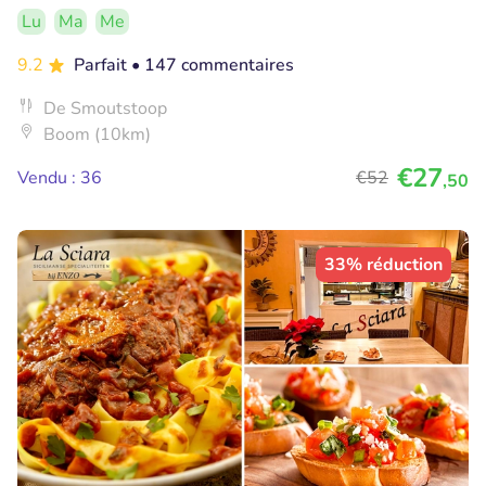
Lu
Ma
Me
9.2
Parfait
• 147 commentaires
De Smoutstoop
Boom (10km)
€27
Vendu : 36
€52
,50
33% réduction