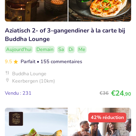
Aziatisch 2- of 3-gangendiner à la carte bij
Buddha Lounge
Aujourd'hui
Demain
Sa
Di
Me
9.5
Parfait
• 155 commentaires
Buddha Lounge
Keerbergen (10km)
€24
Vendu : 231
€36
,90
42% réduction