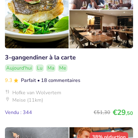
3-gangendiner à la carte
Aujourd'hui
Lu
Ma
Me
9.3
Parfait
• 18 commentaires
Hofke van Wolvertem
Meise (11km)
€29
Vendu : 344
€51
,30
,50
38% réduction