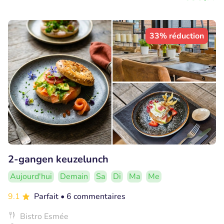
33% réduction
2-gangen keuzelunch
Aujourd'hui
Demain
Sa
Di
Ma
Me
9.1
Parfait
• 6 commentaires
Bistro Esmée