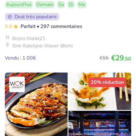
Aujourd'hui
Demain
Sa
Di
Me
Deal très populaire
9.6
Parfait
• 297 commentaires
Bistro Markt21
Sint-Katelijne-Waver (6km)
€29
Vendu : 1.006
€55
,50
20% réduction