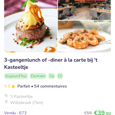
3-gangenlunch of -diner à la carte bij 't
Kasteeltje
Aujourd'hui
Demain
Sa
Di
9.8
Parfait
• 54 commentaires
't Kasteeltje
Willebroek (7km)
€39
Vendu : 673
€55
,90