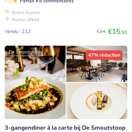
9.1
Parfait
• 6 commentaires
Bistro Esmée
Rumst (9km)
€15
Vendu : 212
€24
,50
47% réduction
3-gangendiner à la carte bij De Smoutstoop