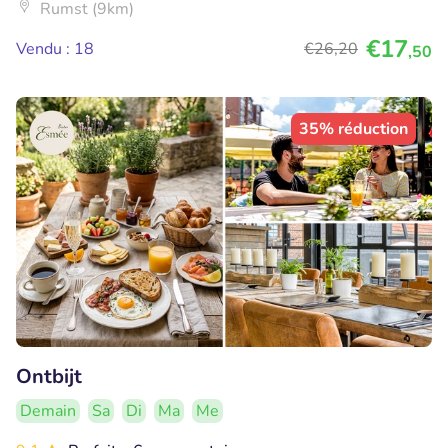
Rumst (9km)
€17
Vendu : 18
€26
,20
,50
35% réduction
Ontbijt
Demain
Sa
Di
Ma
Me