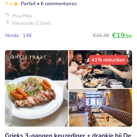
9.4
Parfait
• 6 commentaires
Pica Pika
Vilvoorde (11km)
€19
Vendu : 146
€31
,30
,90
41% réduction
Grieks 3-gangen keuzediner + drankje bij De