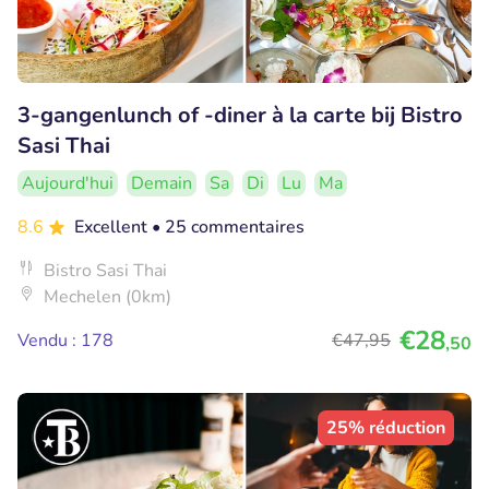
3-gangenlunch of -diner à la carte bij Bistro
Sasi Thai
Aujourd'hui
Demain
Sa
Di
Lu
Ma
8.6
Excellent
• 25 commentaires
Bistro Sasi Thai
Mechelen (0km)
€28
Vendu : 178
€47
,95
,50
25% réduction