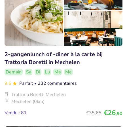
2-gangenlunch of -diner à la carte bij
Trattoria Boretti in Mechelen
Demain
Sa
Di
Lu
Ma
Me
9.6
Parfait
• 232 commentaires
Trattoria Boretti Mechelen
Mechelen (0km)
€26
Vendu : 81
€35
,65
,90