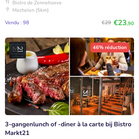
Bistro de Zennehoeve
Mechelen (5km)
€23
Vendu : 98
€29
,90
46% réduction
3-gangenlunch of -diner à la carte bij Bistro
Markt21