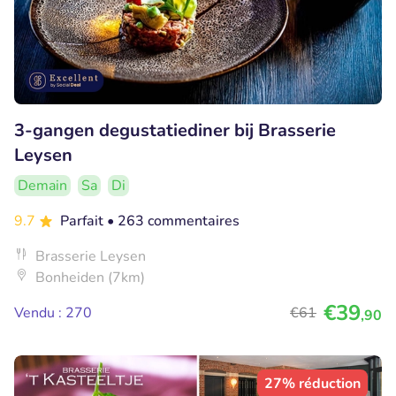
3-gangen degustatiediner bij Brasserie
Leysen
Demain
Sa
Di
9.7
Parfait
• 263 commentaires
Brasserie Leysen
Bonheiden (7km)
€39
Vendu : 270
€61
,90
27% réduction