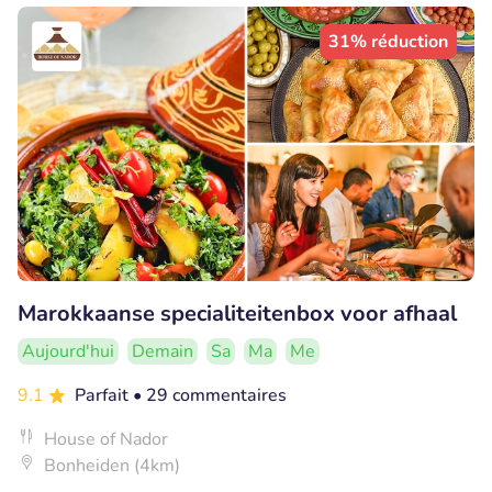
31% réduction
Marokkaanse specialiteitenbox voor afhaal
Aujourd'hui
Demain
Sa
Ma
Me
9.1
Parfait
• 29 commentaires
House of Nador
Bonheiden (4km)