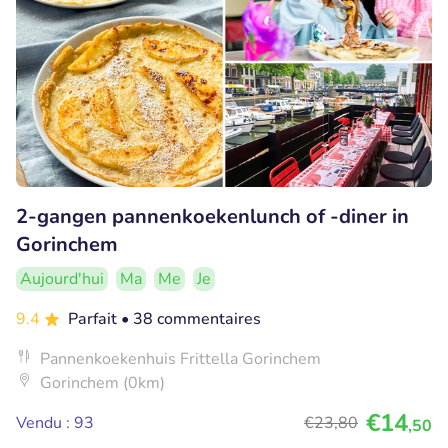
2-gangen pannenkoekenlunch of -diner in
Gorinchem
Aujourd'hui
Ma
Me
Je
9.4
Parfait
• 38 commentaires
Pannenkoekenhuis Frittella Gorinchem
Gorinchem (0km)
€14
Vendu : 93
€23
,80
,50