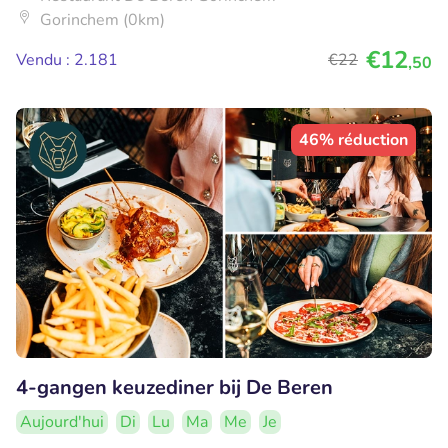
Gorinchem (0km)
€12
Vendu : 2.181
€22
,50
46% réduction
4-gangen keuzediner bij De Beren
Aujourd'hui
Di
Lu
Ma
Me
Je