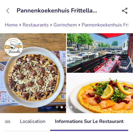
+31208089263
Pannenkoekenhuis Frittella
Disponible jusqu'à 23:00 heures
Gorinchem
Home
Restaurants
Gorinchem
Pannenkoekenhuis Fritt
hotos
Localisation
Informations Sur Le Restaurant