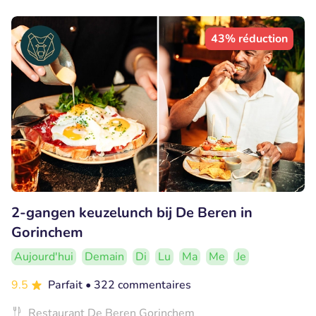
43% réduction
2-gangen keuzelunch bij De Beren in
Gorinchem
Aujourd'hui
Demain
Di
Lu
Ma
Me
Je
9.5
Parfait
• 322 commentaires
Restaurant De Beren Gorinchem