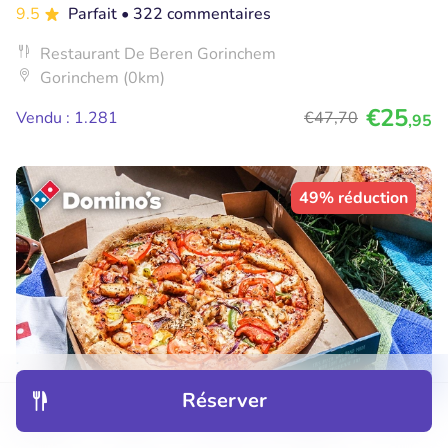
9.5
Parfait
• 322 commentaires
Restaurant De Beren Gorinchem
Gorinchem (0km)
€25
Vendu : 1.281
€47
,70
,95
49% réduction
Réserver
Découvrir
Hôtels
Restaurants
Réservations
Menu
1, 3, 5 of 10 pizza('s) (25 cm) naar keuze