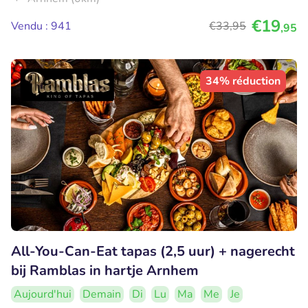
€19
Vendu : 941
€33
,95
,95
34% réduction
All-You-Can-Eat tapas (2,5 uur) + nagerecht
bij Ramblas in hartje Arnhem
Aujourd'hui
Demain
Di
Lu
Ma
Me
Je