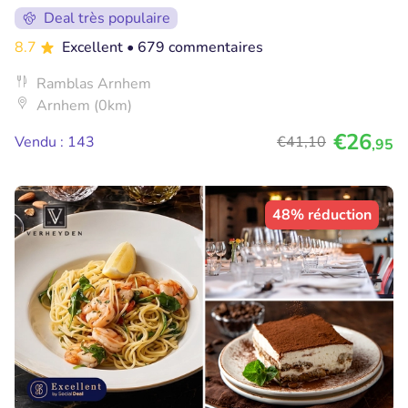
Deal très populaire
8.7
Excellent
• 679 commentaires
Ramblas Arnhem
Arnhem (0km)
€26
Vendu : 143
€41
,10
,95
48% réduction