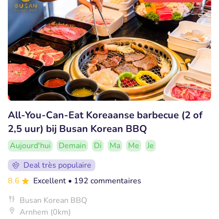
All-You-Can-Eat Koreaanse barbecue (2 of
2,5 uur) bij Busan Korean BBQ
Aujourd'hui
Demain
Di
Ma
Me
Je
Deal très populaire
8.6
Excellent
• 192 commentaires
Busan Korean BBQ
Arnhem (0km)