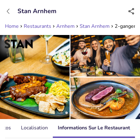
+31208089263
Stan Arnhem
Disponible jusqu'à 23:00 heures
Home
Restaurants
Arnhem
Stan Arnhem
2-gangen k
hotos
Localisation
Informations Sur Le Restaurant