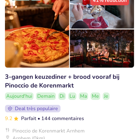
41% réduction
3-gangen keuzediner + brood vooraf bij
Pinoccio de Korenmarkt
Aujourd'hui
Demain
Di
Lu
Ma
Me
Je
Deal très populaire
9.2
Parfait
• 144 commentaires
Pinoccio de Korenmarkt Arnhem
Arnhem (0km)