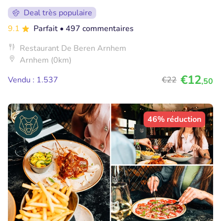
Deal très populaire
9.1
Parfait
• 497 commentaires
Restaurant De Beren Arnhem
Arnhem (0km)
€12
Vendu : 1.537
€22
,50
46% réduction