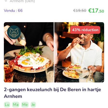
Arnhem (0km)
€17
Vendu : 66
€19
,50
,50
43% réduction
2-gangen keuzelunch bij De Beren in hartje
Arnhem
Lu
Ma
Me
Je