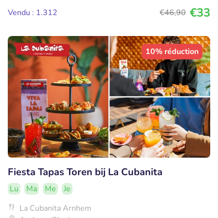
€33
Vendu : 1.312
€46
,90
10% réduction
Fiesta Tapas Toren bij La Cubanita
Lu
Ma
Me
Je
La Cubanita Arnhem