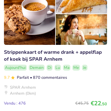
Strippenkaart of warme drank + appelflap
of koek bij SPAR Arnhem
Aujourd'hui
Demain
Di
Lu
Ma
Me
Je
9.7
Parfait
• 870 commentaires
SPAR Arnhem
Arnhem (0km)
€22
Vendu : 476
€45
,75
,50