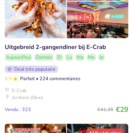
Uitgebreid 2-gangendiner bij E-Crab
Aujourd'hui
Demain
Di
Lu
Ma
Me
Je
Deal très populaire
9.5
Parfait
• 224 commentaires
E-Crab
Arnhem (0km)
€29
Vendu : 323
€41
,35