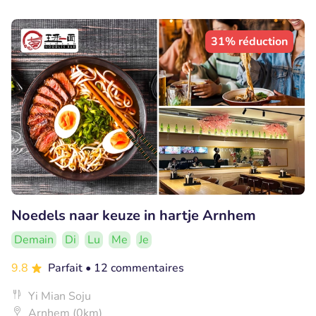
31% réduction
Noedels naar keuze in hartje Arnhem
Demain
Di
Lu
Me
Je
9.8
Parfait
• 12 commentaires
Yi Mian Soju
Arnhem (0km)