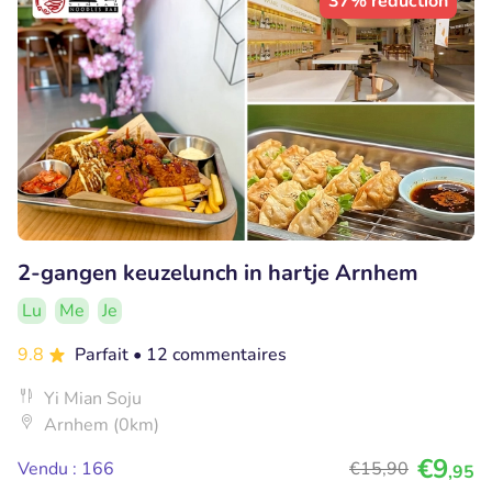
37% réduction
2-gangen keuzelunch in hartje Arnhem
Lu
Me
Je
9.8
Parfait
• 12 commentaires
Yi Mian Soju
Arnhem (0km)
€9
Vendu : 166
€15
,90
,95