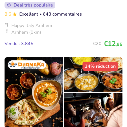
Deal très populaire
8.6
Excellent
• 643 commentaires
Happy Italy Arnhem
Arnhem (0km)
€12
Vendu : 3.845
€20
,95
34% réduction