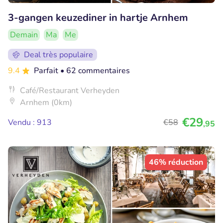
3-gangen keuzediner in hartje Arnhem
Demain
Ma
Me
Deal très populaire
9.4
Parfait
• 62 commentaires
Café/Restaurant Verheyden
Arnhem (0km)
€29
Vendu : 913
€58
,95
46% réduction