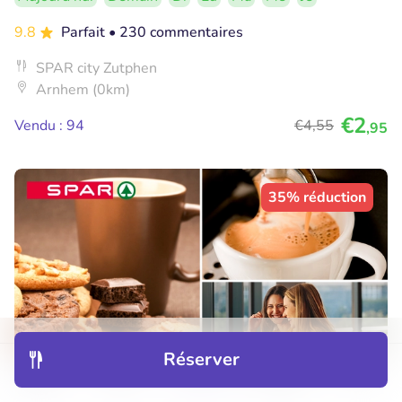
9.8
Parfait
• 230 commentaires
SPAR city Zutphen
Arnhem (0km)
€2
Vendu : 94
€4
,55
,95
35% réduction
Réserver
Découvrir
Hôtels
Restaurants
Réservations
Menu