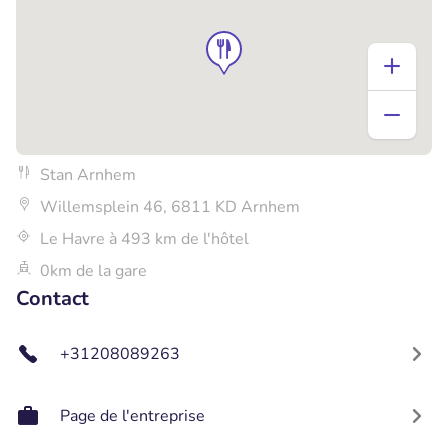
Stan Arnhem
Willemsplein 46, 6811 KD Arnhem
Le Havre à 493 km de l'hôtel
0km de la gare
Contact
+31208089263
Page de l'entreprise