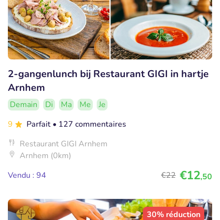
2-gangenlunch bij Restaurant GIGI in hartje
Arnhem
Demain
Di
Ma
Me
Je
9
Parfait
• 127 commentaires
Restaurant GIGI Arnhem
Arnhem (0km)
€12
Vendu : 94
€22
,50
30% réduction