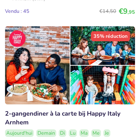
€9
Vendu : 45
€14
,50
,95
35% réduction
2-gangendiner à la carte bij Happy Italy
Arnhem
Aujourd'hui
Demain
Di
Lu
Ma
Me
Je