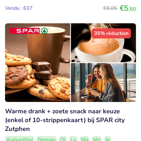
€5
Vendu : 637
€9
,05
,50
35% réduction
Warme drank + zoete snack naar keuze
(enkel of 10-strippenkaart) bij SPAR city
Zutphen
Aujourd'hui
Demain
Di
Lu
Ma
Me
Je