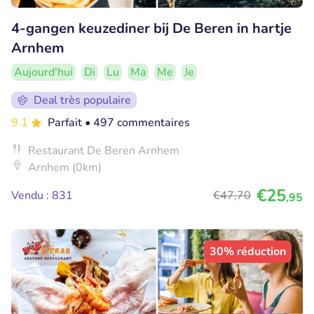
4-gangen keuzediner bij De Beren in hartje
Arnhem
Aujourd'hui
Di
Lu
Ma
Me
Je
Deal très populaire
9.1
Parfait
• 497 commentaires
Restaurant De Beren Arnhem
Arnhem (0km)
€25
Vendu : 831
€47
,70
,95
30% réduction