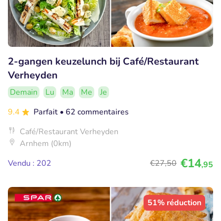
2-gangen keuzelunch bij Café/Restaurant
Verheyden
Demain
Lu
Ma
Me
Je
9.4
Parfait
• 62 commentaires
Café/Restaurant Verheyden
Arnhem (0km)
€14
Vendu : 202
€27
,50
,95
51% réduction