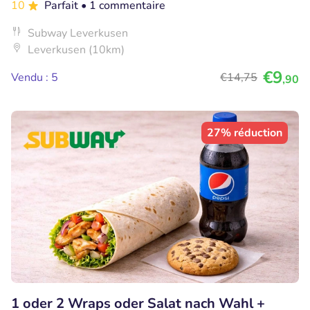
10
Parfait
• 1 commentaire
Subway Leverkusen
Leverkusen (10km)
€9
Vendu : 5
€14
,75
,90
27% réduction
1 oder 2 Wraps oder Salat nach Wahl +