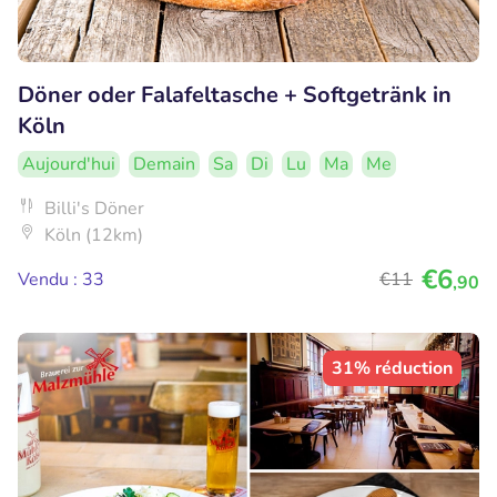
Döner oder Falafeltasche + Softgetränk in
Köln
Aujourd'hui
Demain
Sa
Di
Lu
Ma
Me
Billi's Döner
Köln (12km)
€6
Vendu : 33
€11
,90
31% réduction