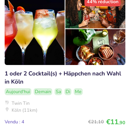
44% réduction
1 oder 2 Cocktail(s) + Häppchen nach Wahl
in Köln
Aujourd'hui
Demain
Sa
Di
Me
Twin Tin
Köln (11km)
€11
Vendu : 4
€21
,10
,90