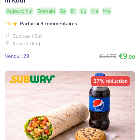
in Köln
Aujourd'hui
Demain
Sa
Di
Lu
Ma
Me
10
Parfait
• 3 commentaires
Subway Köln
Köln (13km)
€9
Vendu : 29
€14
,75
,90
27% réduction