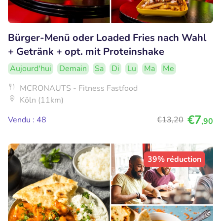
Bürger-Menü oder Loaded Fries nach Wahl
+ Getränk + opt. mit Proteinshake
Aujourd'hui
Demain
Sa
Di
Lu
Ma
Me
MCRONAUTS - Fitness Fastfood
Köln (11km)
€7
Vendu : 48
€13
,20
,90
39% réduction