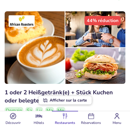
44% réduction
1 oder 2 Heißgetränk(e) + Stück Kuchen
oder belegtes Brot in Köln-Sülz
Afficher sur la carte
Demain
Sa
Lu
Ma
Me
10
Parfait
• 2 commentaires
Découvrir
Hôtels
Restaurants
Réservations
Menu