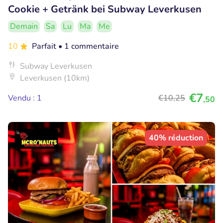
Cookie + Getränk bei Subway Leverkusen
Demain
Sa
Lu
Ma
Me
10
Parfait
• 1 commentaire
Subway Leverkusen
Leverkusen (10km)
€7
Vendu : 1
€10
,25
,50
40% réduction