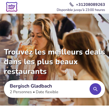
+31208089263
Disponible jusqu'à 23:00 heures
Trouvez les meilleurs deals
dans les plus beaux
restaurants
Bergisch Gladbach
2 Personnes •
Date flexible