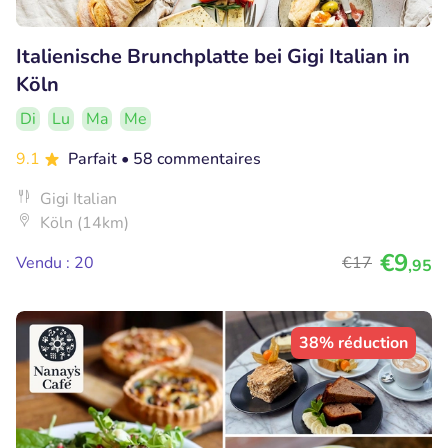
Italienische Brunchplatte bei Gigi Italian in
Köln
Di
Lu
Ma
Me
9.1
Parfait
• 58 commentaires
Gigi Italian
Köln (14km)
€9
Vendu : 20
€17
,95
38% réduction