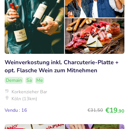
Weinverkostung inkl. Charcuterie-Platte +
opt. Flasche Wein zum Mitnehmen
Demain
Sa
Me
Korkenzieher Bar
Köln (13km)
€19
Vendu : 16
€31
,50
,90