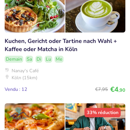
Kuchen, Gericht oder Tartine nach Wahl +
Kaffee oder Matcha in Köln
Demain
Sa
Di
Lu
Me
Nanay's Café
Köln (15km)
€4
Vendu : 12
€7
,95
,90
33% réduction