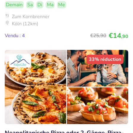
Demain
Sa
Di
Ma
Me
Zum Kornbrenner
Köln (12km)
€14
Vendu : 4
€25
,90
,90
33% réduction
Neapolitanische Pizza oder 2-Gänge-Pizza-