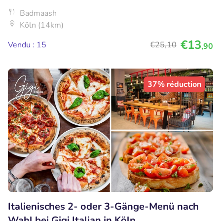
Badmaash
Köln (14km)
€13
Vendu : 15
€25
,10
,90
37% réduction
Italienisches 2- oder 3-Gänge-Menü nach
Wahl bei Gigi Italian in Köln