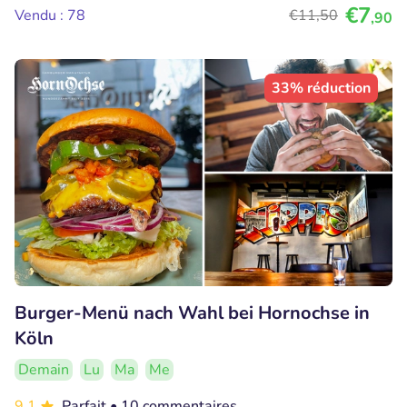
€7
Vendu : 78
€11
,50
,90
33% réduction
Burger-Menü nach Wahl bei Hornochse in
Köln
Demain
Lu
Ma
Me
9.1
Parfait
• 10 commentaires