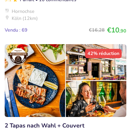
Hornochse
Köln (12km)
€10
Vendu : 69
€16
,28
,90
42% réduction
2 Tapas nach Wahl + Couvert