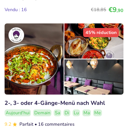
€9
Vendu : 16
€18
,85
,90
45% réduction
2-, 3- oder 4-Gänge-Menü nach Wahl
Aujourd'hui
Demain
Sa
Di
Lu
Ma
Me
9.2
Parfait
• 16 commentaires