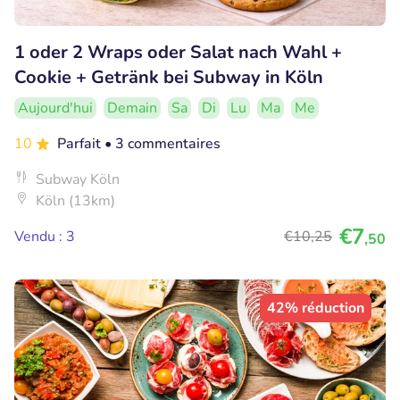
1 oder 2 Wraps oder Salat nach Wahl +
Cookie + Getränk bei Subway in Köln
Aujourd'hui
Demain
Sa
Di
Lu
Ma
Me
10
Parfait
• 3 commentaires
Subway Köln
Köln (13km)
€7
Vendu : 3
€10
,25
,50
42% réduction