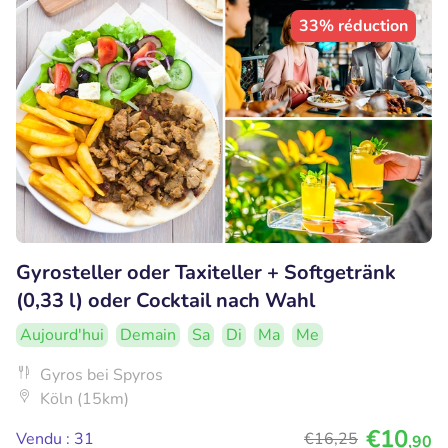
33% réduction
Gyrosteller oder Taxiteller + Softgetränk
(0,33 l) oder Cocktail nach Wahl
Aujourd'hui
Demain
Sa
Di
Ma
Me
Gyros bei Spyros
Köln (15km)
€10
Vendu : 31
€16
,25
,90