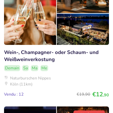
Wein-, Champagner- oder Schaum- und
Weißweinverkostung
Demain
Sa
Ma
Me
Naturburschen Nippes
Köln (11km)
€12
Vendu : 12
€19
,90
,90