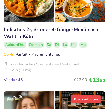
Indisches 2-, 3- oder 4-Gänge-Menü nach
Wahl in Köln
Aujourd'hui
Demain
Sa
Di
Lu
Ma
Me
10
Parfait
• 7 commentaires
Raaz Indisches Spezialitäten Restaurant
Köln (11km)
€13
Vendu : 45
€22
,90
,90
35% réduction