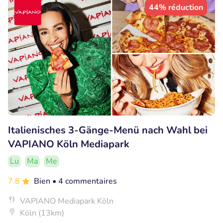
44% réduction
Italienisches 3-Gänge-Menü nach Wahl bei
VAPIANO Köln Mediapark
Lu
Ma
Me
7.8
Bien
• 4 commentaires
VAPIANO Mediapark Köln
Köln (13km)