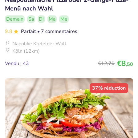
Menü nach Wahl
Demain
Sa
Di
Ma
Me
9.8
Parfait
• 7 commentaires
Napolike Krefelder Wall
Köln (12km)
€8
Vendu : 43
€12
,70
,50
37% réduction