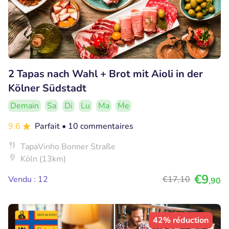
2 Tapas nach Wahl + Brot mit Aioli in der
Kölner Südstadt
Demain
Sa
Di
Lu
Ma
Me
9.6
Parfait
• 10 commentaires
TapaVinho Bonner Straße
Köln (13km)
€9
Vendu : 12
€17
,10
,90
42% réduction