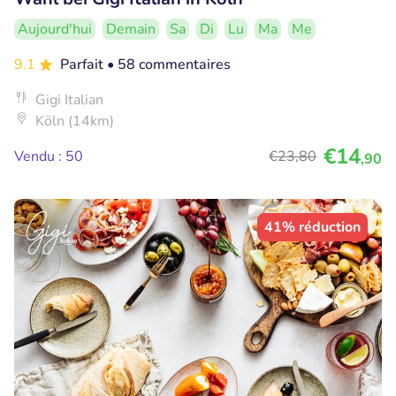
Aujourd'hui
Demain
Sa
Di
Lu
Ma
Me
9.1
Parfait
• 58 commentaires
Gigi Italian
Köln (14km)
€14
Vendu : 50
€23
,80
,90
41% réduction