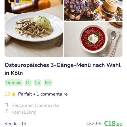
Osteuropäisches 3-Gänge-Menü nach Wahl
in Köln
Demain
Di
Lu
Me
10
Parfait
• 1 commentaire
Restaurant Dostoevsky
Köln (13km)
€18
Vendu : 13
€32
,55
,90