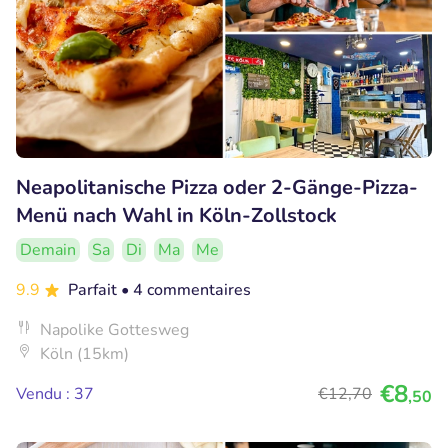
Neapolitanische Pizza oder 2-Gänge-Pizza-
Menü nach Wahl in Köln-Zollstock
Demain
Sa
Di
Ma
Me
9.9
Parfait
• 4 commentaires
Napolike Gottesweg
Köln (15km)
€8
Vendu : 37
€12
,70
,50