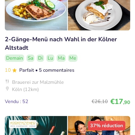
2-Gänge-Menü nach Wahl in der Kölner
Altstadt
Demain
Sa
Di
Lu
Ma
Me
10
Parfait
• 5 commentaires
Brauerei zur Malzmühle
Köln (12km)
€17
Vendu : 52
€26
,10
,90
37% réduction