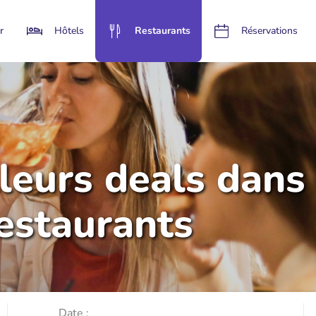
r
Hôtels
Restaurants
Réservations
lleurs deals dans
restaurants
Date :