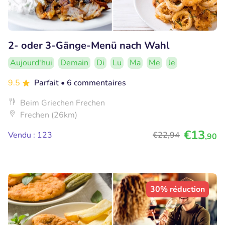
2- oder 3-Gänge-Menü nach Wahl
Aujourd'hui
Demain
Di
Lu
Ma
Me
Je
9.5
Parfait
• 6 commentaires
Beim Griechen Frechen
Frechen (26km)
€13
Vendu : 123
€22
,94
,90
30% réduction