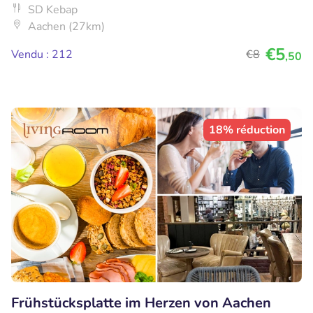
SD Kebap
Aachen (27km)
€5
Vendu : 212
€8
,50
18% réduction
Frühstücksplatte im Herzen von Aachen