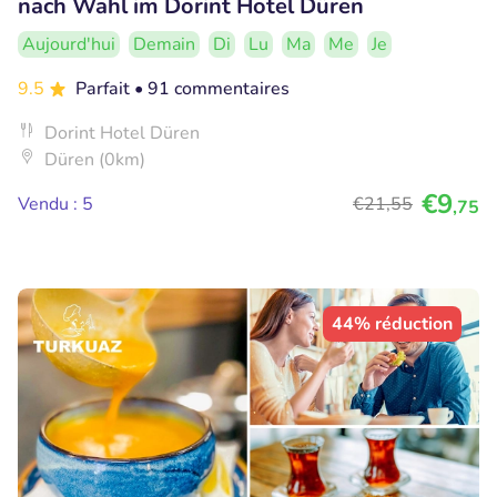
nach Wahl im Dorint Hotel Düren
Aujourd'hui
Demain
Di
Lu
Ma
Me
Je
9.5
Parfait
• 91 commentaires
Dorint Hotel Düren
Düren (0km)
€9
Vendu : 5
€21
,55
,75
44% réduction