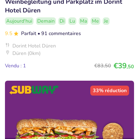
Weinbegleitung und Parkplatz im Dorint
Hotel Düren
Aujourd'hui
Demain
Di
Lu
Ma
Me
Je
9.5
Parfait
• 91 commentaires
Dorint Hotel Düren
Düren (0km)
€39
Vendu : 1
€83
,50
,50
33% réduction