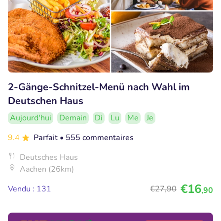
2-Gänge-Schnitzel-Menü nach Wahl im
Deutschen Haus
Aujourd'hui
Demain
Di
Lu
Me
Je
9.4
Parfait
• 555 commentaires
Deutsches Haus
Aachen (26km)
€16
Vendu : 131
€27
,90
,90