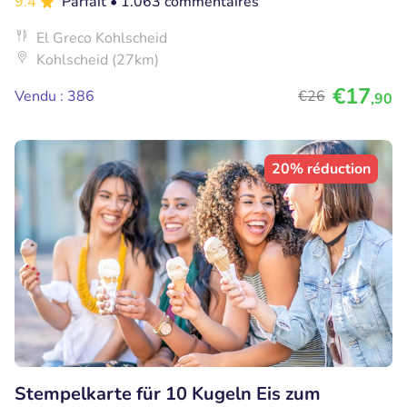
9.4
Parfait
• 1.063 commentaires
El Greco Kohlscheid
Kohlscheid (27km)
€17
Vendu : 386
€26
,90
20% réduction
Stempelkarte für 10 Kugeln Eis zum