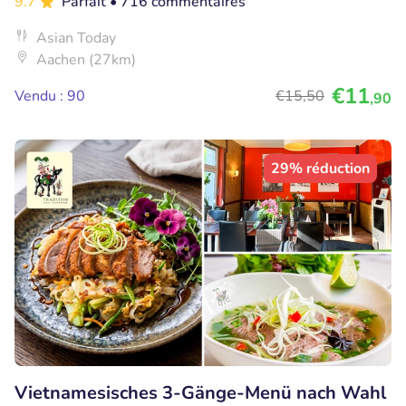
9.7
Parfait
• 716 commentaires
Asian Today
Aachen (27km)
€11
Vendu : 90
€15
,50
,90
29% réduction
Vietnamesisches 3-Gänge-Menü nach Wahl