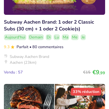
Subway Aachen Brand: 1 oder 2 Classic
Subs (30 cm) + 1 oder 2 Cookie(s)
Aujourd'hui
Demain
Di
Lu
Ma
Me
Je
9.3
Parfait
• 80 commentaires
Subway Aachen Brand
Aachen (23km)
€9
Vendu : 57
€15
,99
33% réduction