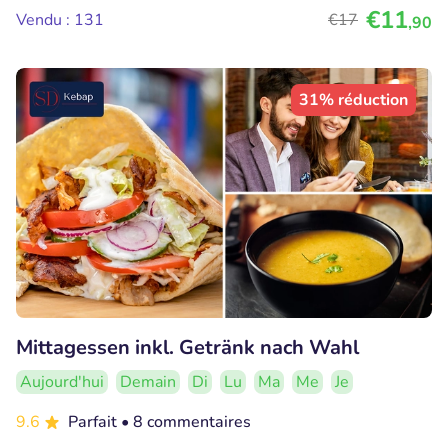
€11
Vendu : 131
€17
,90
31% réduction
Mittagessen inkl. Getränk nach Wahl
Aujourd'hui
Demain
Di
Lu
Ma
Me
Je
9.6
Parfait
• 8 commentaires