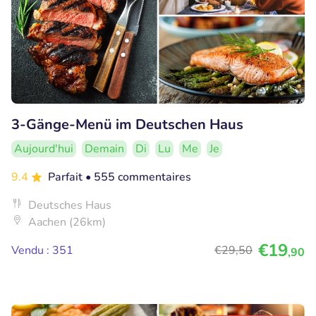
3-Gänge-Menü im Deutschen Haus
Aujourd'hui
Demain
Di
Lu
Me
Je
9.4
Parfait
• 555 commentaires
Deutsches Haus
Aachen (26km)
€19
Vendu : 351
€29
,50
,90