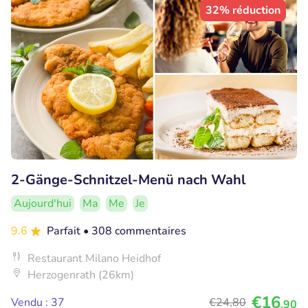
32% réduction
2-Gänge-Schnitzel-Menü nach Wahl
Aujourd'hui
Ma
Me
Je
9.6
Parfait
• 308 commentaires
Restaurant Milano Heidhof
Herzogenrath (26km)
€16
Vendu : 37
€24
,80
,90