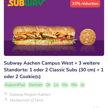
33% réduction
Subway Aachen Campus West + 3 weitere
Standorte: 1 oder 2 Classic Subs (30 cm) + 1
oder 2 Cookie(s)
Aujourd'hui
Demain
Di
Lu
Ma
Me
Je
Subway Region Aachen
Mechernich (27km)