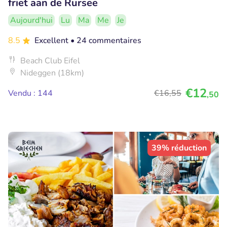
friet aan de Rursee
Aujourd'hui
Lu
Ma
Me
Je
8.5
Excellent
• 24 commentaires
Beach Club Eifel
Nideggen (18km)
€12
Vendu : 144
€16
,55
,50
39% réduction