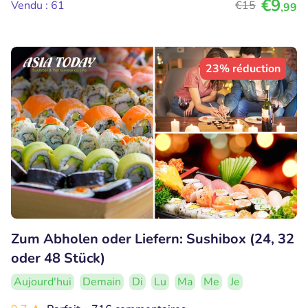
€9
Vendu : 61
€15
,99
23% réduction
Zum Abholen oder Liefern: Sushibox (24, 32
oder 48 Stück)
Aujourd'hui
Demain
Di
Lu
Ma
Me
Je