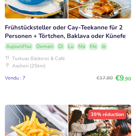
Frühstücksteller oder Cay-Teekanne für 2
Personen + Törtchen, Baklava oder Künefe
Aujourd'hui
Demain
Di
Lu
Ma
Me
Je
Turkuaz Bäckerei & Café
Aachen (25km)
€9
Vendu : 7
€17
,80
,90
39% réduction