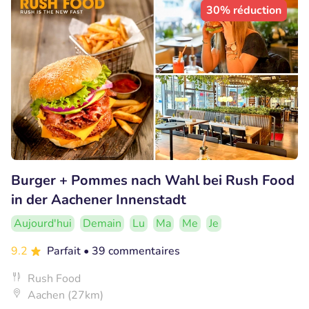
30% réduction
Burger + Pommes nach Wahl bei Rush Food
in der Aachener Innenstadt
Aujourd'hui
Demain
Lu
Ma
Me
Je
9.2
Parfait
• 39 commentaires
Rush Food
Aachen (27km)