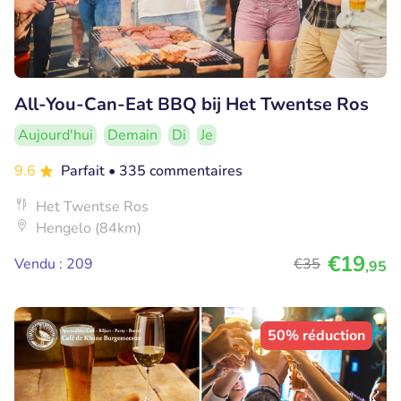
All-You-Can-Eat BBQ bij Het Twentse Ros
Aujourd'hui
Demain
Di
Je
9.6
Parfait
• 335 commentaires
Het Twentse Ros
Hengelo (84km)
€19
Vendu : 209
€35
,95
50% réduction