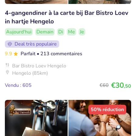
4-gangendiner à la carte bij Bar Bistro Loev
in hartje Hengelo
Aujourd'hui
Demain
Di
Me
Je
Deal très populaire
9.9
Parfait
• 213 commentaires
Bar Bistro Loev Hengelo
Hengelo (85km)
€30
Vendu : 605
€60
,50
50% réduction