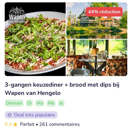
44% réduction
3-gangen keuzediner + brood met dips bij
Wapen van Hengelo
Demain
Di
Ma
Me
Je
Deal très populaire
9.4
Parfait
• 261 commentaires