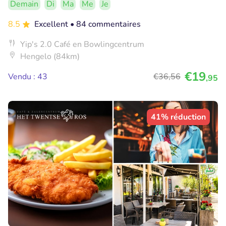
Demain
Di
Ma
Me
Je
8.5
Excellent
• 84 commentaires
Yip's 2.0 Café en Bowlingcentrum
Hengelo (84km)
€19
Vendu : 43
€36
,56
,95
41% réduction