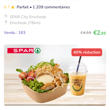
9.7
Parfait
• 1.209 commentaires
SPAR City Enschede
Enschede (78km)
€2
Vendu : 183
€4
,55
,95
40% réduction