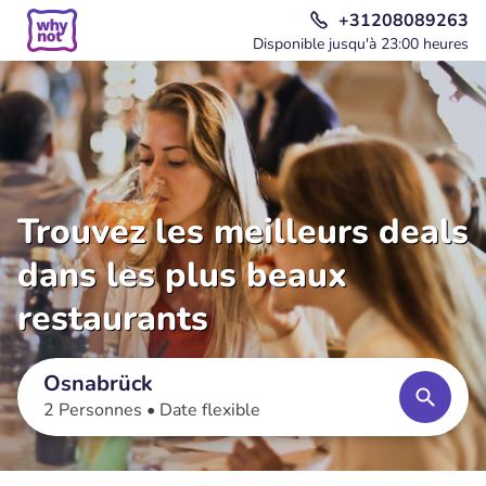
+31208089263
Disponible jusqu'à 23:00 heures
Trouvez les meilleurs deals
dans les plus beaux
restaurants
Osnabrück
2 Personnes •
Date flexible