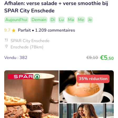
Afhalen: verse salade + verse smoothie bij
SPAR City Enschede
Aujourd'hui
Demain
Di
Lu
Ma
Me
Je
9.7
Parfait
• 1.209 commentaires
SPAR City Enschede
Enschede (78km)
€5
Vendu : 382
€9
,10
,50
35% réduction