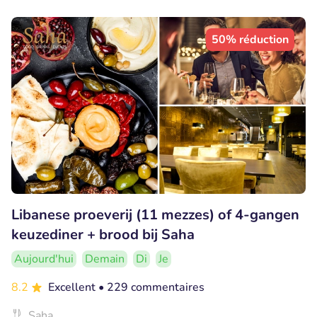
50% réduction
Libanese proeverij (11 mezzes) of 4-gangen
keuzediner + brood bij Saha
Aujourd'hui
Demain
Di
Je
8.2
Excellent
• 229 commentaires
Saha