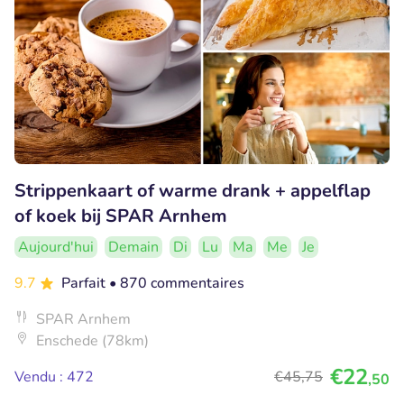
Strippenkaart of warme drank + appelflap
of koek bij SPAR Arnhem
Aujourd'hui
Demain
Di
Lu
Ma
Me
Je
9.7
Parfait
• 870 commentaires
SPAR Arnhem
Enschede (78km)
€22
Vendu : 472
€45
,75
,50