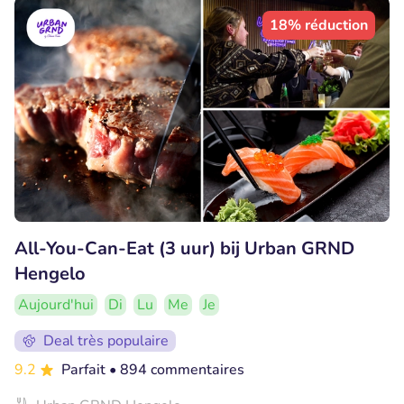
18% réduction
All-You-Can-Eat (3 uur) bij Urban GRND
Hengelo
Aujourd'hui
Di
Lu
Me
Je
Deal très populaire
9.2
Parfait
• 894 commentaires