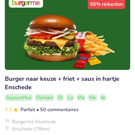
50% réduction
Burger naar keuze + friet + saus in hartje
Enschede
Aujourd'hui
Demain
Di
Lu
Ma
Me
Je
9.3
Parfait
• 50 commentaires
Burgerme Enschede
Enschede (78km)