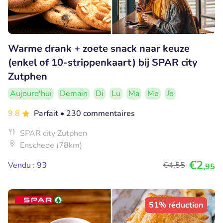
Warme drank + zoete snack naar keuze
(enkel of 10-strippenkaart) bij SPAR city
Zutphen
Aujourd'hui
Demain
Di
Lu
Ma
Me
Je
9.8
Parfait
• 230 commentaires
SPAR city Zutphen
Enschede (78km)
€2
Vendu : 93
€4
,55
,95
51% réduction