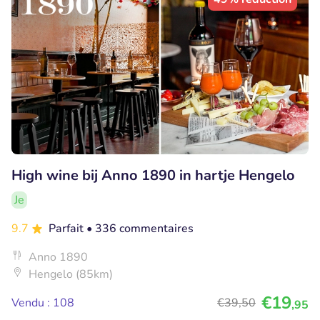
High wine bij Anno 1890 in hartje Hengelo
Je
9.7
Parfait
• 336 commentaires
Anno 1890
Hengelo (85km)
€19
Vendu : 108
€39
,50
,95