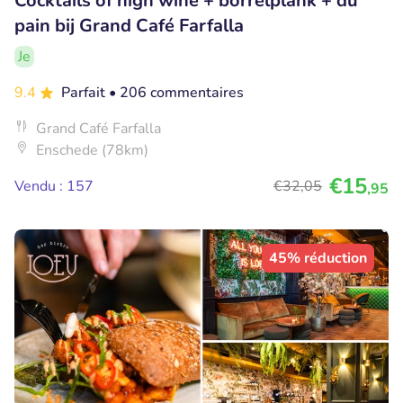
Cocktails of high wine + borrelplank + du
pain bij Grand Café Farfalla
Je
9.4
Parfait
• 206 commentaires
Grand Café Farfalla
Enschede (78km)
€15
Vendu : 157
€32
,05
,95
45% réduction