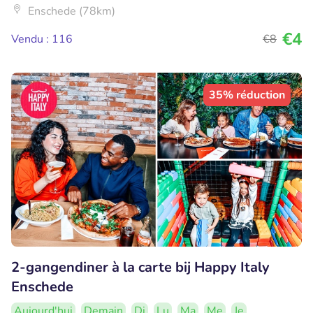
Enschede (78km)
€4
Vendu : 116
€8
35% réduction
2-gangendiner à la carte bij Happy Italy
Enschede
Aujourd'hui
Demain
Di
Lu
Ma
Me
Je