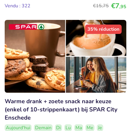
€7
Vendu : 322
€15
,75
,95
35% réduction
Warme drank + zoete snack naar keuze
(enkel of 10-strippenkaart) bij SPAR City
Enschede
Aujourd'hui
Demain
Di
Lu
Ma
Me
Je