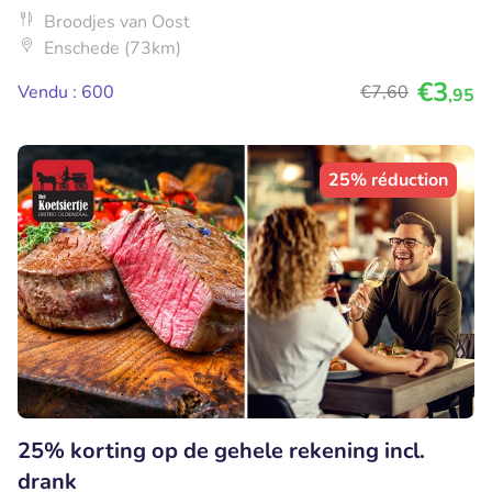
Broodjes van Oost
Enschede (73km)
€3
Vendu : 600
€7
,60
,95
25% réduction
25% korting op de gehele rekening incl.
drank