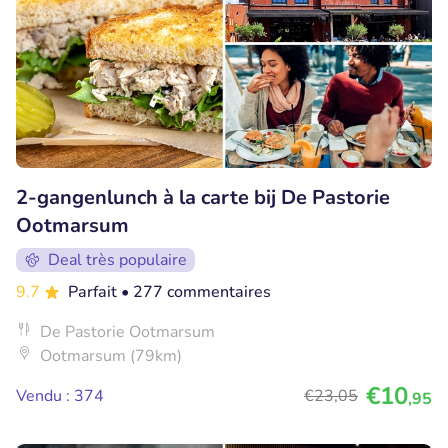
2-gangenlunch à la carte bij De Pastorie
Ootmarsum
Deal très populaire
9.7
Parfait
• 277 commentaires
De Pastorie Ootmarsum
Ootmarsum (79km)
€10
Vendu : 374
€23
,05
,95