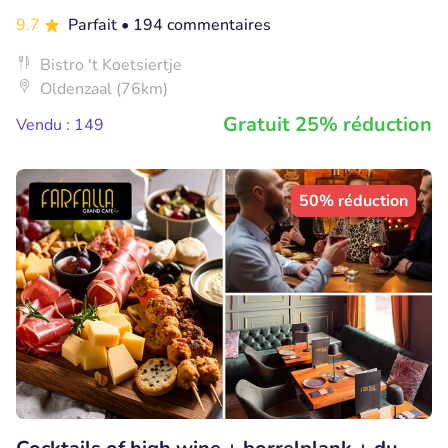
9.7
Parfait
• 194 commentaires
Bistro 't Koetsiertje
Oldenzaal (76km)
Gratuit 25% réduction
Vendu : 149
50% réduction