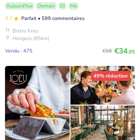
Aujourd'hui
Demain
Di
Me
9.7
Parfait
• 599 commentaires
Bistro Kees
Hengelo (85km)
€34
Vendu : 475
€58
,95
49% réduction