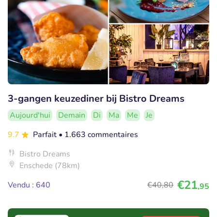
3-gangen keuzediner bij Bistro Dreams
Aujourd'hui
Demain
Di
Ma
Me
Je
9.7
Parfait
• 1.663 commentaires
Bistro Dreams
Enschede (78km)
€21
Vendu : 640
€40
,80
,95