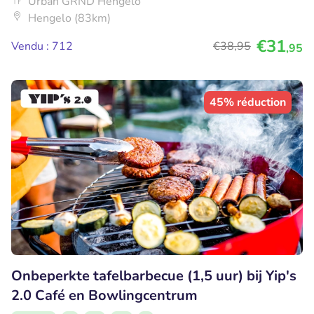
Urban GRND Hengelo
Hengelo (83km)
€31
Vendu : 712
€38
,95
,95
45% réduction
Onbeperkte tafelbarbecue (1,5 uur) bij Yip's
2.0 Café en Bowlingcentrum