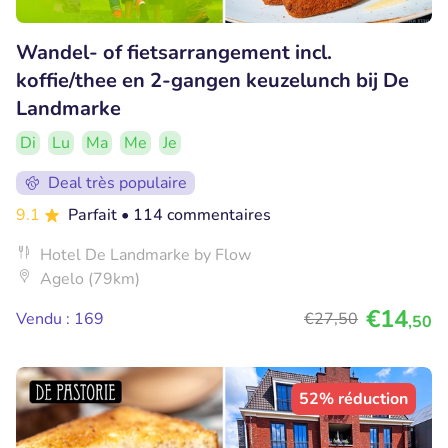
Wandel- of fietsarrangement incl.
koffie/thee en 2-gangen keuzelunch bij De
Landmarke
Di
Lu
Ma
Me
Je
Deal très populaire
9.1
Parfait
• 114 commentaires
Hotel De Landmarke by Flow
Agelo (79km)
€14
Vendu : 169
€27
,50
,50
52% réduction