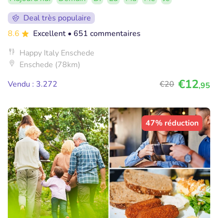
Deal très populaire
8.6
Excellent
• 651 commentaires
Happy Italy Enschede
Enschede (78km)
€12
Vendu : 3.272
€20
,95
47% réduction