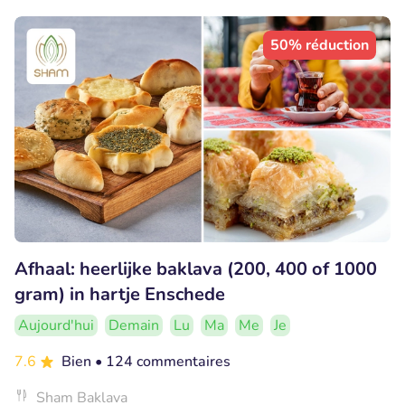
50% réduction
Afhaal: heerlijke baklava (200, 400 of 1000
gram) in hartje Enschede
Aujourd'hui
Demain
Lu
Ma
Me
Je
7.6
Bien
• 124 commentaires
Sham Baklava