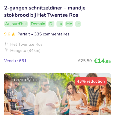
2-gangen schnitzeldiner + mandje
stokbrood bij Het Twentse Ros
Aujourd'hui
Demain
Di
Lu
Me
Je
9.6
Parfait
• 335 commentaires
Het Twentse Ros
Hengelo (84km)
€14
Vendu : 661
€25
,50
,95
43% réduction