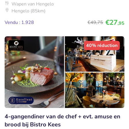
Wapen van Hengelo
Hengelo (85km)
€27
Vendu : 1.928
€49
,75
,95
40% réduction
4-gangendiner van de chef + evt. amuse en
brood bij Bistro Kees