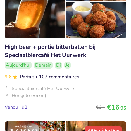
High beer + portie bitterballen bij
Speciaalbiercafé Het Uurwerk
Aujourd'hui
Demain
Di
Je
9.6
Parfait
• 107 commentaires
Speciaalbiercafé Het Uurwerk
Hengelo (85km)
€16
Vendu : 92
€34
,95
49% réduction