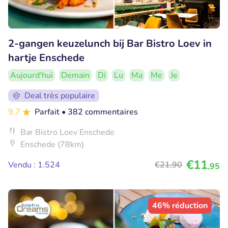
2-gangen keuzelunch bij Bar Bistro Loev in
hartje Enschede
Aujourd'hui
Demain
Di
Lu
Ma
Me
Je
Deal très populaire
9.7
Parfait
• 382 commentaires
Bar Bistro Loev Enschede
Enschede (78km)
€11
Vendu : 1.524
€21
,90
,95
46% réduction