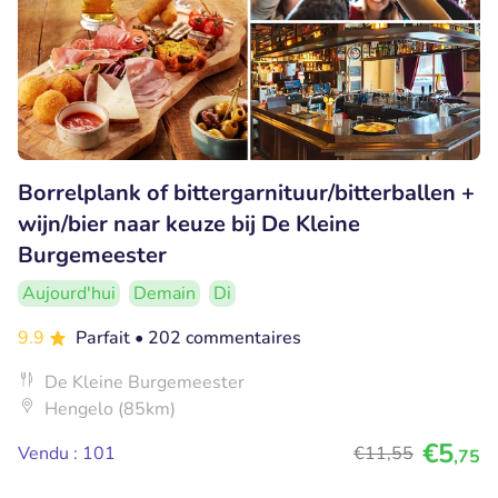
Borrelplank of bittergarnituur/bitterballen +
wijn/bier naar keuze bij De Kleine
Burgemeester
Aujourd'hui
Demain
Di
9.9
Parfait
• 202 commentaires
De Kleine Burgemeester
Hengelo (85km)
€5
Vendu : 101
€11
,55
,75