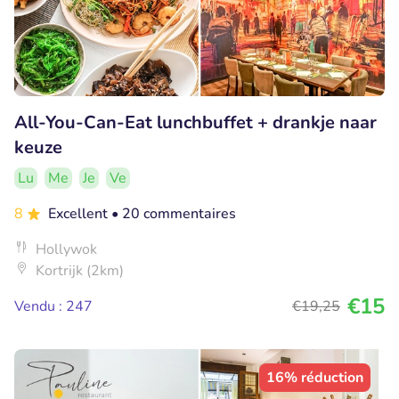
All-You-Can-Eat lunchbuffet + drankje naar
keuze
Lu
Me
Je
Ve
8
Excellent
• 20 commentaires
Hollywok
Kortrijk (2km)
€15
Vendu : 247
€19
,25
16% réduction