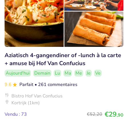
Aziatisch 4-gangendiner of -lunch à la carte
+ amuse bij Hof Van Confucius
Aujourd'hui
Demain
Lu
Ma
Me
Je
Ve
9.6
Parfait
• 261 commentaires
Bistro Hof Van Confucius
Kortrijk (1km)
€29
Vendu : 73
€52
,20
,90