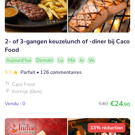
2- of 3-gangen keuzelunch of -diner bij Caco
Food
Aujourd'hui
Demain
Lu
Ma
Je
Ve
9.5
Parfait
• 126 commentaires
Caco Food
Kortrijk (0km)
€24
Vendu : 0
€40
,90
33% réduction