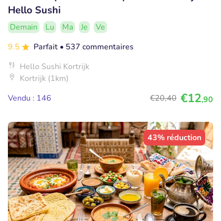
Hello Sushi
Demain
Lu
Ma
Je
Ve
9.5
Parfait
• 537 commentaires
Hello Sushi Kortrijk
Kortrijk (1km)
€12
Vendu : 146
€20
,40
,90
43% réduction