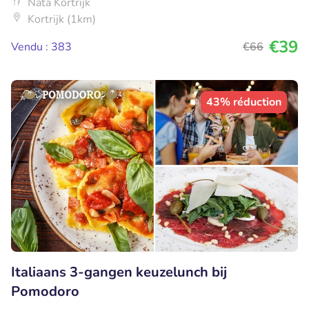
Nata Kortrijk
Kortrijk (1km)
€39
Vendu : 383
€66
43% réduction
Italiaans 3-gangen keuzelunch bij
Pomodoro