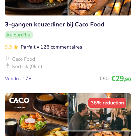
3-gangen keuzediner bij Caco Food
Aujourd'hui
9.5
Parfait
• 126 commentaires
Caco Food
Kortrijk (0km)
€29
Vendu : 178
€50
,90
38% réduction