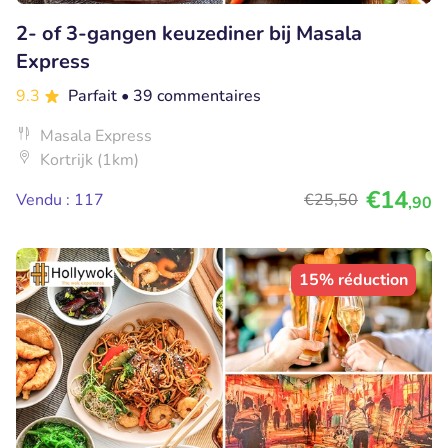
2- of 3-gangen keuzediner bij Masala
Express
9.3
Parfait
• 39 commentaires
Masala Express
Kortrijk (1km)
€14
Vendu : 117
€25
,50
,90
15% réduction