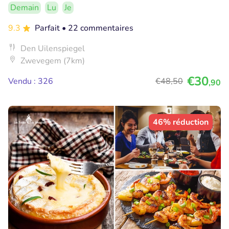
Demain
Lu
Je
9.3
Parfait
• 22 commentaires
Den Uilenspiegel
Zwevegem (7km)
€30
Vendu : 326
€48
,50
,90
46% réduction