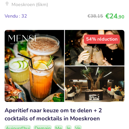
Moeskroen (6km)
€24
Vendu : 32
€38
,15
,90
54% réduction
Aperitief naar keuze om te delen + 2
cocktails of mocktails in Moeskroen
Aujourd'hui
Demain
Me
Je
Ve