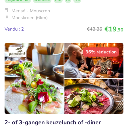
Mensé - Mouscron
Moeskroen (6km)
€19
Vendu : 2
€43
,35
,90
36% réduction
2- of 3-gangen keuzelunch of -diner