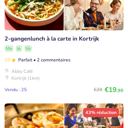
2-gangenlunch à la carte in Kortrijk
Me
Je
Ve
10
Parfait
• 2 commentaires
Abby Café
Kortrijk (1km)
€19
Vendu : 25
€29
,90
43% réduction