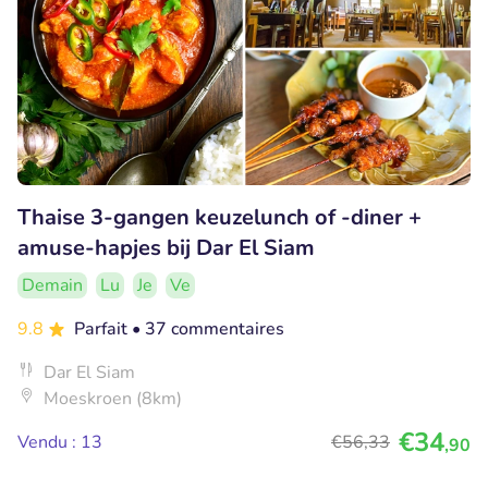
Thaise 3-gangen keuzelunch of -diner +
amuse-hapjes bij Dar El Siam
Demain
Lu
Je
Ve
9.8
Parfait
• 37 commentaires
Dar El Siam
Moeskroen (8km)
€34
Vendu : 13
€56
,33
,90