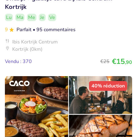
Kortrijk
Lu
Ma
Me
Je
Ve
9
Parfait
• 95 commentaires
Ibis Kortrijk Centrum
Kortrijk (0km)
€15
Vendu : 370
€25
,90
40% réduction