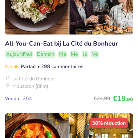
All-You-Can-Eat bij La Cité du Bonheur
Aujourd'hui
Demain
Ma
Me
Je
Ve
9.6
Parfait
• 298 commentaires
La Cité du Bonheur
Mouscron (8km)
€19
Vendu : 254
€24
,90
,90
38% réduction