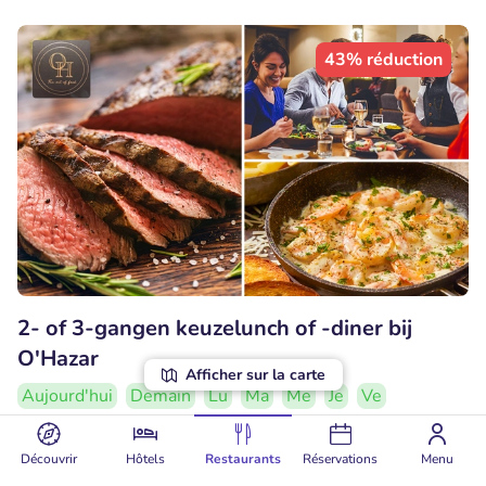
43% réduction
2- of 3-gangen keuzelunch of -diner bij
O'Hazar
Afficher sur la carte
Aujourd'hui
Demain
Lu
Ma
Me
Je
Ve
7.8
Bien
• 77 commentaires
Découvrir
Hôtels
Restaurants
Réservations
Menu
O'Hazar