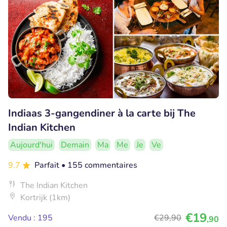
Indiaas 3-gangendiner à la carte bij The
Indian Kitchen
Aujourd'hui
Demain
Ma
Me
Je
Ve
9.7
Parfait
• 155 commentaires
The Indian Kitchen
Kortrijk (1km)
€19
Vendu : 195
€29
,90
,90