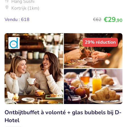
Hang Sushi
Kortrijk (1km)
€29
Vendu : 618
€62
,90
29% réduction
Ontbijtbuffet à volonté + glas bubbels bij D-
Hotel