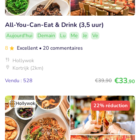
All-You-Can-Eat & Drink (3,5 uur)
Aujourd'hui
Demain
Lu
Me
Je
Ve
8
Excellent
• 20 commentaires
Hollywok
Kortrijk (2km)
€33
Vendu : 528
€39
,90
,90
22% réduction