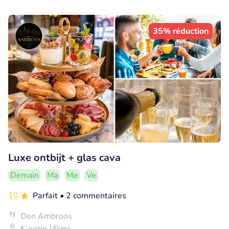
35% réduction
Luxe ontbijt + glas cava
Demain
Ma
Me
Ve
10
Parfait
• 2 commentaires
Den Ambroos
Kuurne (4km)