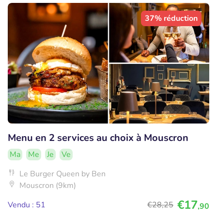
37% réduction
Menu en 2 services au choix à Mouscron
Ma
Me
Je
Ve
Le Burger Queen by Ben
Mouscron (9km)
€17
Vendu : 51
€28
,25
,90