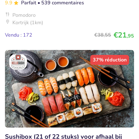
9.9
Parfait
• 539 commentaires
Pomodoro
Kortrijk (1km)
€21
Vendu : 172
€38
,55
,95
37% réduction
Sushibox (21 of 22 stuks) voor afhaal bij