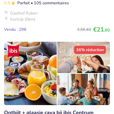
9.8
Parfait
• 105 commentaires
Gasthof Ruben
Kortrijk (0km)
€21
Vendu : 296
€38
,40
,90
36% réduction
Ontbijt + glaasje cava bij ibis Centrum