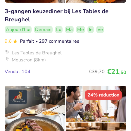
3-gangen keuzediner bij Les Tables de
Breughel
Aujourd'hui
Demain
Lu
Ma
Me
Je
Ve
9.6
Parfait
• 297 commentaires
Les Tables de Breughel
Mouscron (8km)
€21
Vendu : 104
€39
,70
,50
24% réduction