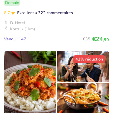
Demain
8.7
Excellent
• 322 commentaires
D-Hotel
Kortrijk (1km)
€24
Vendu : 147
€35
,90
42% réduction