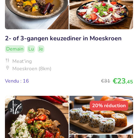
2- of 3-gangen keuzediner in Moeskroen
Demain
Lu
Je
Meat'ing
Moeskroen (8km)
€23
Vendu : 16
€31
,45
20% réduction