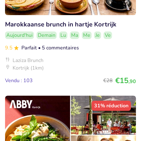
Marokkaanse brunch in hartje Kortrijk
Aujourd'hui
Demain
Lu
Ma
Me
Je
Ve
9.5
Parfait
• 5 commentaires
Laziza Brunch
Kortrijk (1km)
€15
Vendu : 103
€28
,90
31% réduction