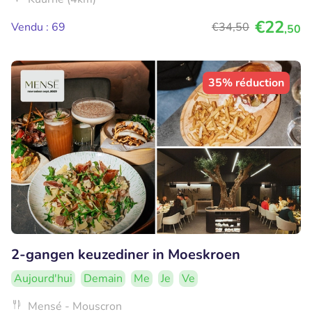
€22
Vendu : 69
€34
,50
,50
35% réduction
2-gangen keuzediner in Moeskroen
Aujourd'hui
Demain
Me
Je
Ve
Mensé - Mouscron