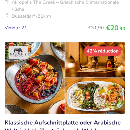
Akropolis The Greek – Griechische & Internationale
Küche
Düsseldorf (21km)
€20
Vendu : 21
€31
,90
,90
42% réduction
Klassische Aufschnittplatte oder Arabische