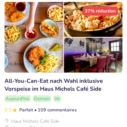
37% réduction
All-You-Can-Eat nach Wahl inklusive
Vorspeise im Haus Michels Café Side
Aujourd'hui
Demain
Ve
9.2
Parfait
• 109 commentaires
Haus Michels Café Side