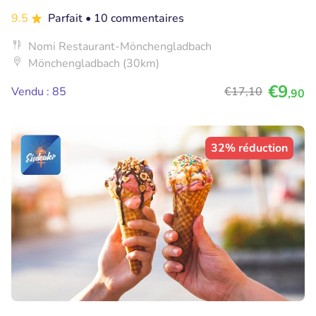
9.5
Parfait
• 10 commentaires
Nomi Restaurant-Mönchengladbach
Mönchengladbach (30km)
€9
Vendu : 85
€17
,10
,90
32% réduction