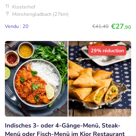
Klosterhof
Mönchengladbach (27km)
€27
Vendu : 20
€41
,40
,90
29% réduction
Indisches 3- oder 4-Gänge-Menü, Steak-
Menü oder Fisch-Menü im Kior Restaurant