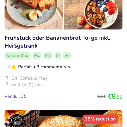
Frühstück oder Bananenbrot To-go inkl.
Heißgetränk
Aujourd'hui
Ma
Me
Je
Ve
10
Parfait
• 3 commentaires
Gili Coffee & Play
Willich (21km)
€8
Vendu : 35
€14
,90
28% réduction