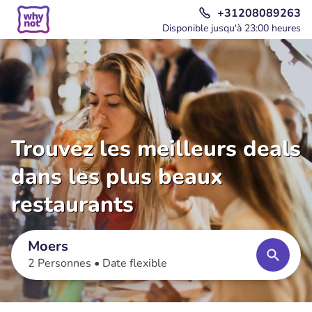
+31208089263
Disponible jusqu'à 23:00 heures
Trouvez les meilleurs deals
dans les plus beaux
restaurants
Moers
2 Personnes •
Date flexible