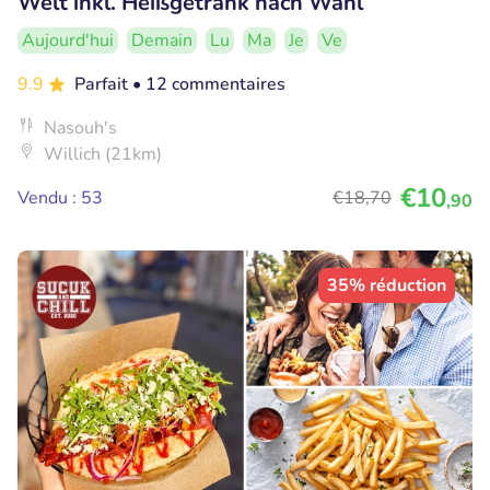
Welt inkl. Heißgetränk nach Wahl
Aujourd'hui
Demain
Lu
Ma
Je
Ve
9.9
Parfait
• 12 commentaires
Nasouh's
Willich (21km)
€10
Vendu : 53
€18
,70
,90
35% réduction