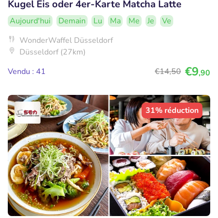
Kugel Eis oder 4er-Karte Matcha Latte
Aujourd'hui
Demain
Lu
Ma
Me
Je
Ve
WonderWaffel Düsseldorf
Düsseldorf (27km)
€9
Vendu : 41
€14
,50
,90
31% réduction