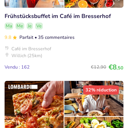
Frühstücksbuffet im Café im Bresserhof
Ma
Me
Je
Ve
9.8
Parfait
• 35 commentaires
Café im Bresserhof
Willich (25km)
€8
Vendu : 162
€12
,90
,50
32% réduction