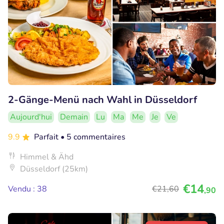
2-Gänge-Menü nach Wahl in Düsseldorf
Aujourd'hui
Demain
Lu
Ma
Me
Je
Ve
9.9
Parfait
• 5 commentaires
Himmel & Ähd
Düsseldorf (25km)
€14
Vendu : 38
€21
,60
,90