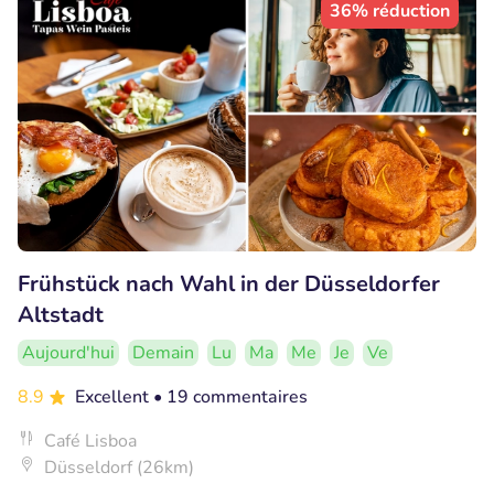
36% réduction
Frühstück nach Wahl in der Düsseldorfer
Altstadt
Aujourd'hui
Demain
Lu
Ma
Me
Je
Ve
8.9
Excellent
• 19 commentaires
Café Lisboa
Düsseldorf (26km)