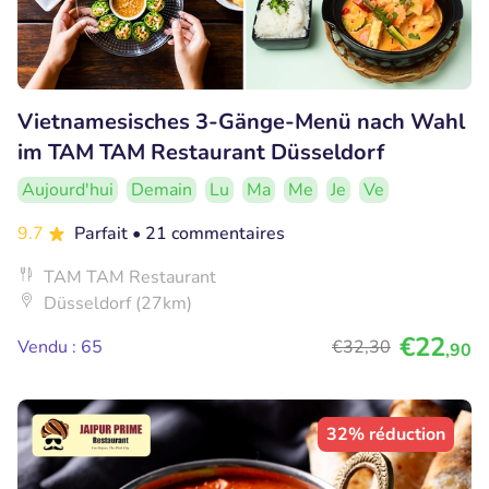
Vietnamesisches 3-Gänge-Menü nach Wahl
im TAM TAM Restaurant Düsseldorf
Aujourd'hui
Demain
Lu
Ma
Me
Je
Ve
9.7
Parfait
• 21 commentaires
TAM TAM Restaurant
Düsseldorf (27km)
€22
Vendu : 65
€32
,30
,90
32% réduction