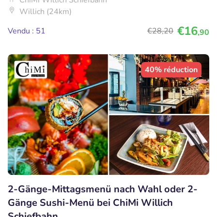
Willich (24km)
€16
Vendu : 51
€28
,20
,90
40% réduction
2-Gänge-Mittagsmenü nach Wahl oder 2-
Gänge Sushi-Menü bei ChiMi Willich
Schiefbahn