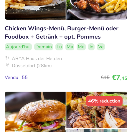
Chicken Wings-Menü, Burger-Menü oder
Foodbox + Getränk + opt. Pommes
Aujourd'hui
Demain
Lu
Ma
Me
Je
Ve
ARYA Haus der Helden
Düsseldorf (28km)
€7
Vendu : 55
€15
,45
46% réduction