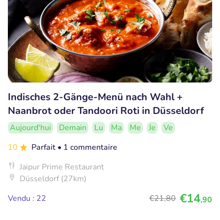
Indisches 2-Gänge-Menü nach Wahl +
Naanbrot oder Tandoori Roti in Düsseldorf
Aujourd'hui
Demain
Lu
Ma
Me
Je
Ve
10
Parfait
• 1 commentaire
Jaipur Prime Restaurant
Düsseldorf (27km)
€14
Vendu : 22
€21
,80
,90