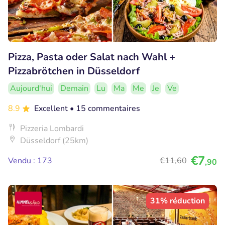
Pizza, Pasta oder Salat nach Wahl +
Pizzabrötchen in Düsseldorf
Aujourd'hui
Demain
Lu
Ma
Me
Je
Ve
8.9
Excellent
• 15 commentaires
Pizzeria Lombardi
Düsseldorf (25km)
€7
Vendu : 173
€11
,60
,90
31% réduction