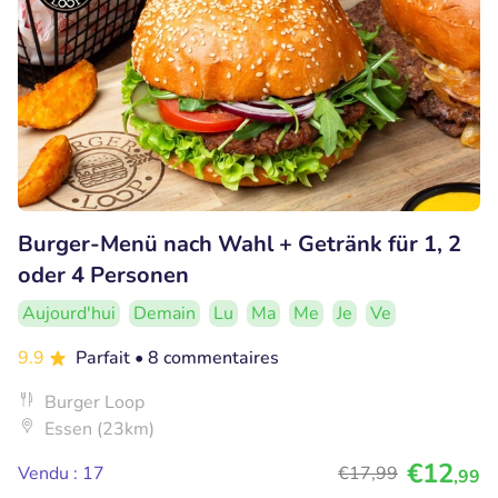
Burger-Menü nach Wahl + Getränk für 1, 2
oder 4 Personen
Aujourd'hui
Demain
Lu
Ma
Me
Je
Ve
9.9
Parfait
• 8 commentaires
Burger Loop
Essen (23km)
€12
Vendu : 17
€17
,99
,99