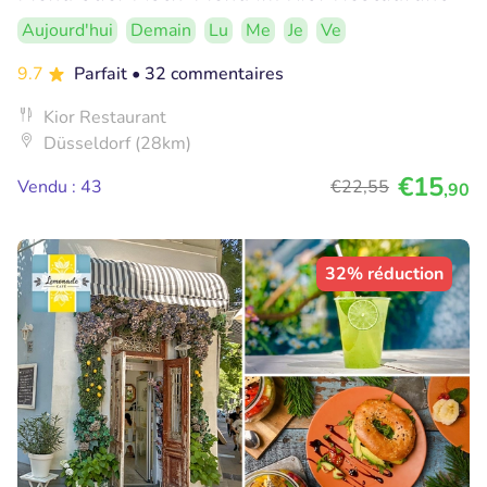
Aujourd'hui
Demain
Lu
Me
Je
Ve
9.7
Parfait
• 32 commentaires
Kior Restaurant
Düsseldorf (28km)
€15
Vendu : 43
€22
,55
,90
32% réduction