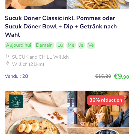
Sucuk Döner Classic inkl. Pommes oder
Sucuk Döner Bowl + Dip + Getränk nach
Wahl
Aujourd'hui
Demain
Lu
Me
Je
Ve
SUCUK and CHILL Willich
Willich (21km)
€9
Vendu : 28
€15
,20
,90
36% réduction