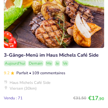
3-Gänge-Menü im Haus Michels Café Side
Aujourd'hui
Demain
Me
Je
Ve
9.2
Parfait
• 109 commentaires
Haus Michels Café Side
Viersen (30km)
€17
Vendu : 71
€31
,50
,90