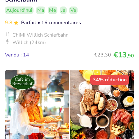
Aujourd'hui
Ma
Me
Je
Ve
9.8
Parfait
• 16 commentaires
ChiMi Willich Schiefbahn
Willich (24km)
€13
Vendu : 14
€23
,30
,90
34% réduction