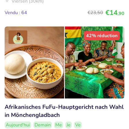
Viersen (30km)
€14
Vendu : 64
€23
,50
,90
42% réduction
Afrikanisches FuFu-Hauptgericht nach Wahl
in Mönchengladbach
Aujourd'hui
Demain
Me
Je
Ve