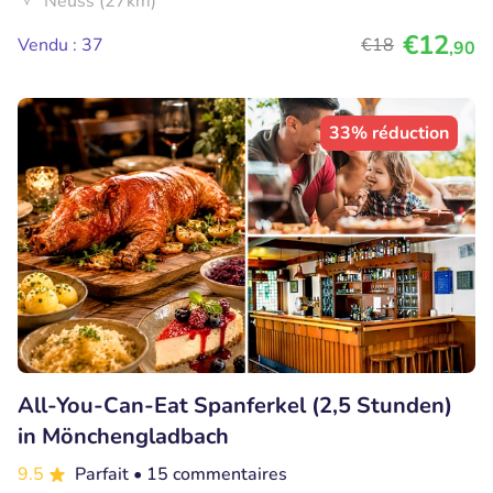
Neuss (27km)
€12
Vendu : 37
€18
,90
33% réduction
All-You-Can-Eat Spanferkel (2,5 Stunden)
in Mönchengladbach
9.5
Parfait
• 15 commentaires