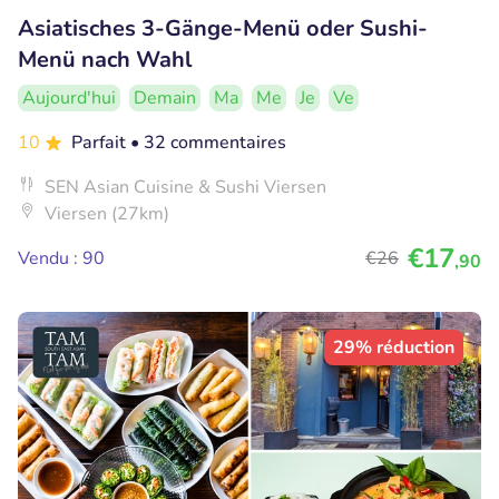
Asiatisches 3-Gänge-Menü oder Sushi-
Menü nach Wahl
Aujourd'hui
Demain
Ma
Me
Je
Ve
10
Parfait
• 32 commentaires
SEN Asian Cuisine & Sushi Viersen
Viersen (27km)
€17
Vendu : 90
€26
,90
29% réduction