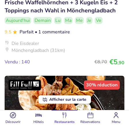
Frische Waffelhörnchen + 3 Kugeln Eis + 2
Toppings nach Wahl in Mönchengladbach
Aujourd'hui
Demain
Lu
Ma
Me
Je
Ve
9.5
Parfait
• 1 commentaire
Die Eisdealer
Mönchengladbach (31km)
€5
Vendu : 140
€8
,70
,90
30% réduction
Afficher sur la carte
Découvrir
Hôtels
Restaurants
Réservations
Menu