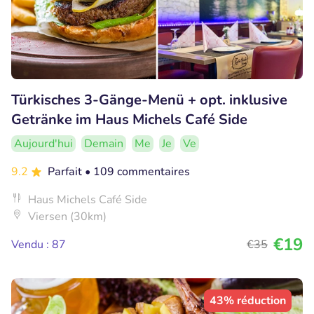
Türkisches 3-Gänge-Menü + opt. inklusive
Getränke im Haus Michels Café Side
Aujourd'hui
Demain
Me
Je
Ve
9.2
Parfait
• 109 commentaires
Haus Michels Café Side
Viersen (30km)
€19
Vendu : 87
€35
43% réduction