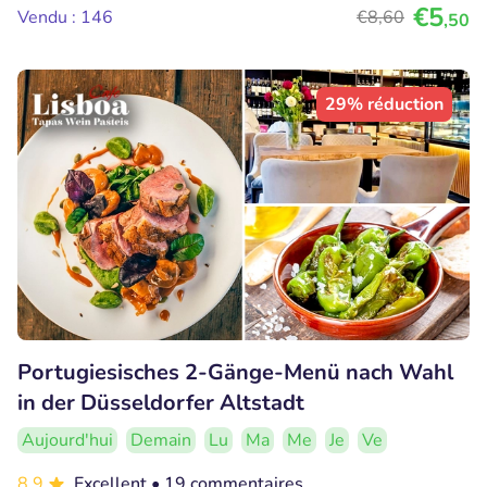
€5
Vendu : 146
€8
,60
,50
29% réduction
Portugiesisches 2-Gänge-Menü nach Wahl
in der Düsseldorfer Altstadt
Aujourd'hui
Demain
Lu
Ma
Me
Je
Ve
8.9
Excellent
• 19 commentaires