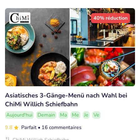
40% réduction
Asiatisches 3-Gänge-Menü nach Wahl bei
ChiMi Willich Schiefbahn
Aujourd'hui
Demain
Ma
Me
Je
Ve
9.8
Parfait
• 16 commentaires
ChiMi Willich Schiefbahn