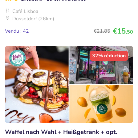
Café Lisboa
Düsseldorf (26km)
€15
Vendu : 42
€21
,85
,50
32% réduction
Waffel nach Wahl + Heißgetränk + opt.