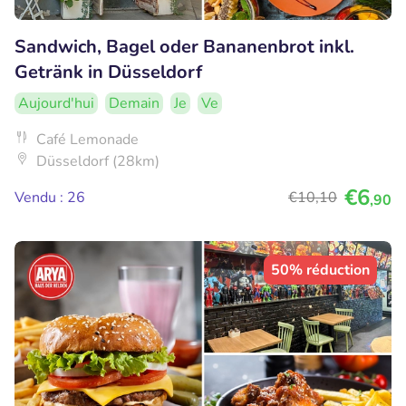
Sandwich, Bagel oder Bananenbrot inkl.
Getränk in Düsseldorf
Aujourd'hui
Demain
Je
Ve
Café Lemonade
Düsseldorf (28km)
€6
Vendu : 26
€10
,10
,90
50% réduction