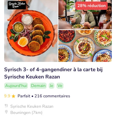
28% réduction
Syrisch 3- of 4-gangendiner à la carte bij
Syrische Keuken Razan
Aujourd'hui
Demain
Je
Ve
9.9
Parfait
• 216 commentaires
Syrische Keuken Razan
Beuningen (7km)