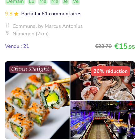
Demain
Lu
Ma
Me
Je
Ve
9.8
Parfait
• 61 commentaires
Communal by Marcus Antonius
Nijmegen (2km)
€15
Vendu : 21
€23
,70
,95
26% réduction