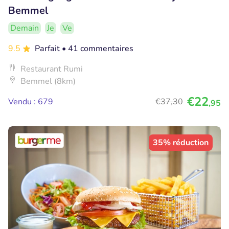
Bemmel
Demain
Je
Ve
9.5
Parfait
• 41 commentaires
Restaurant Rumi
Bemmel (8km)
€22
Vendu : 679
€37
,30
,95
35% réduction