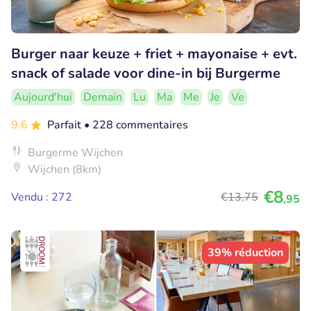
Burger naar keuze + friet + mayonaise + evt.
snack of salade voor dine-in bij Burgerme
Aujourd'hui
Demain
Lu
Ma
Me
Je
Ve
9.6
Parfait
• 228 commentaires
Burgerme Wijchen
Wijchen (8km)
€8
Vendu : 272
€13
,75
,95
39% réduction