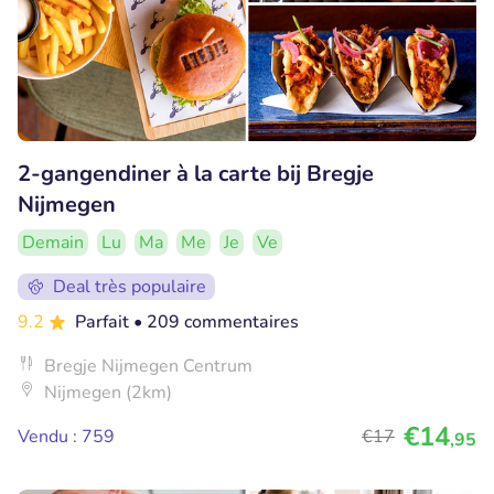
2-gangendiner à la carte bij Bregje
Nijmegen
Demain
Lu
Ma
Me
Je
Ve
Deal très populaire
9.2
Parfait
• 209 commentaires
Bregje Nijmegen Centrum
Nijmegen (2km)
€14
Vendu : 759
€17
,95