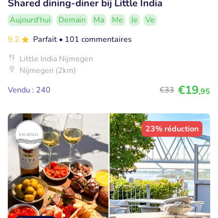
Shared dining-diner bij Little India
Aujourd'hui
Demain
Ma
Me
Je
Ve
9.2
Parfait
• 101 commentaires
Little India Nijmegen
Nijmegen (2km)
€19
Vendu : 240
€33
,95
23% réduction