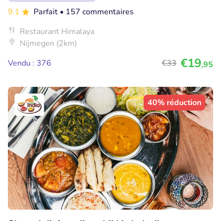
9.1
Parfait
• 157 commentaires
Restaurant Himalaya
Nijmegen (2km)
€19
Vendu : 376
€33
,95
40% réduction