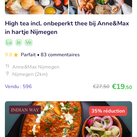
High tea incl. onbeperkt thee bij Anne&Max
in hartje Nijmegen
Lu
Je
Ve
9.8
Parfait
• 83 commentaires
Anne&Max Nijmegen
Nijmegen (2km)
€19
Vendu : 596
€27
,50
,50
35% réduction