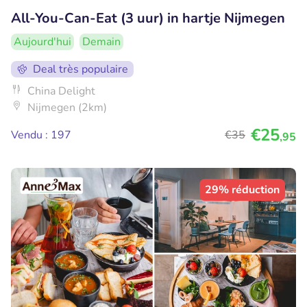
All-You-Can-Eat (3 uur) in hartje Nijmegen
Aujourd'hui
Demain
Deal très populaire
China Delight
Nijmegen (2km)
€25
Vendu : 197
€35
,95
29% réduction