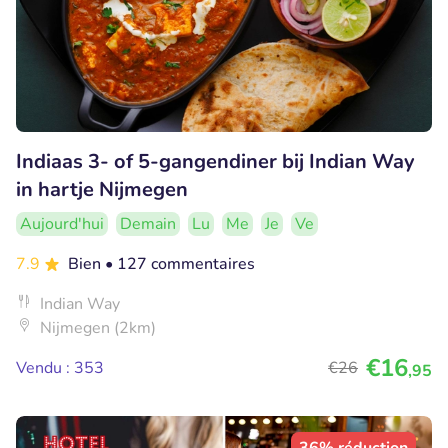
Indiaas 3- of 5-gangendiner bij Indian Way
in hartje Nijmegen
Aujourd'hui
Demain
Lu
Me
Je
Ve
7.9
Bien
• 127 commentaires
Indian Way
Nijmegen (2km)
€16
Vendu : 353
€26
,95