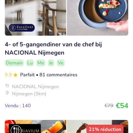
4- of 5-gangendiner van de chef bij
NACIONAL Nijmegen
Demain
Lu
Me
Je
Ve
9.9
Parfait
• 81 commentaires
NACIONAL Nijmegen
Nijmegen (3km)
€54
Vendu : 140
€79
21% réduction