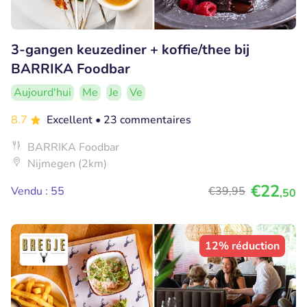
3-gangen keuzediner + koffie/thee bij
BARRIKA Foodbar
Aujourd'hui
Me
Je
Ve
8.7
Excellent
• 23 commentaires
BARRIKA Foodbar
Nijmegen (2km)
€22
Vendu : 55
€39
,95
,50
12% réduction