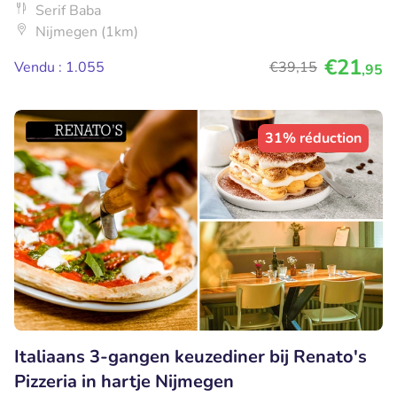
Serif Baba
Nijmegen (1km)
€21
Vendu : 1.055
€39
,15
,95
31% réduction
Italiaans 3-gangen keuzediner bij Renato's
Pizzeria in hartje Nijmegen