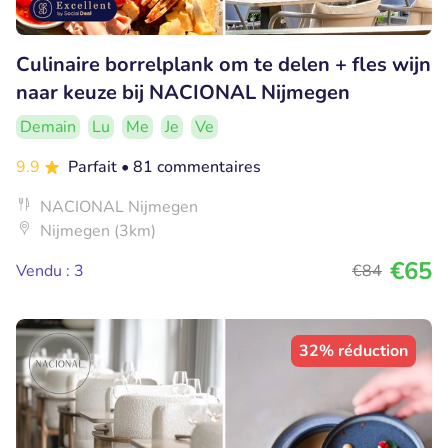
Culinaire borrelplank om te delen + fles wijn
naar keuze bij NACIONAL Nijmegen
Demain
Lu
Me
Je
Ve
9.9
Parfait
• 81 commentaires
NACIONAL Nijmegen
Nijmegen (3km)
€65
Vendu : 3
€84
32% réduction