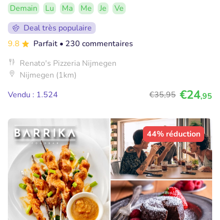
Demain
Lu
Ma
Me
Je
Ve
Deal très populaire
9.8
Parfait
• 230 commentaires
Renato's Pizzeria Nijmegen
Nijmegen (1km)
€24
Vendu : 1.524
€35
,95
,95
44% réduction