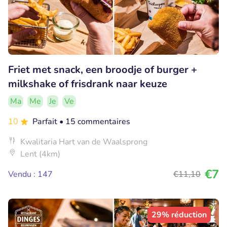
Friet met snack, een broodje of burger +
milkshake of frisdrank naar keuze
Ma
Me
Je
Ve
10
Parfait
• 15 commentaires
Kwalitaria Hart van de Waalsprong
Lent (4km)
€7
Vendu : 147
€11
,10
29% réduction