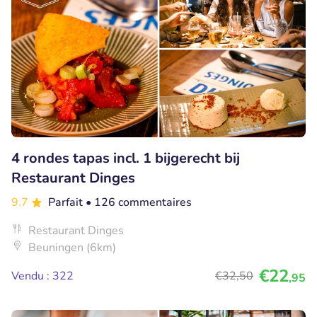
4 rondes tapas incl. 1 bijgerecht bij
Restaurant Dinges
9.7
Parfait
• 126 commentaires
Restaurant Dinges
Beuningen (6km)
€22
Vendu : 322
€32
,50
,95