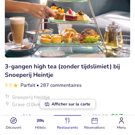
3-gangen high tea (zonder tijdslimiet) bij
Snoeperij Heintje
9.9
Parfait
• 287 commentaires
Snoeperij Heintje
Afficher sur la carte
Grave (10km)
€17
Vendu : 510
€26
,95
,50
Découvrir
Hôtels
Restaurants
Réservations
Menu