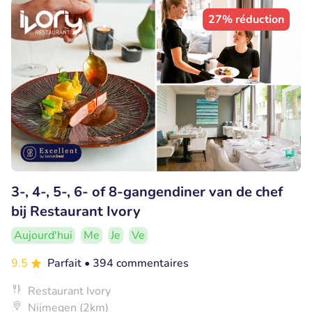
27% réduction
3-, 4-, 5-, 6- of 8-gangendiner van de chef
bij Restaurant Ivory
Aujourd'hui
Me
Je
Ve
9.5
Parfait
• 394 commentaires
Restaurant Ivory
Nijmegen (2km)