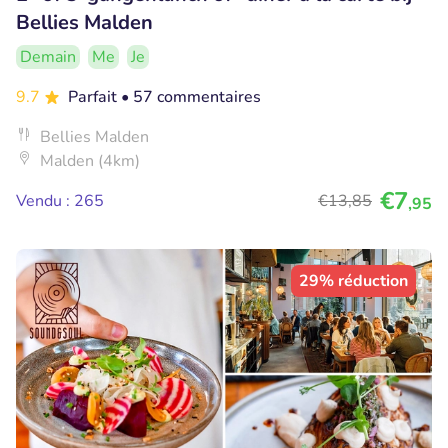
Bellies Malden
Demain
Me
Je
9.7
Parfait
• 57 commentaires
Bellies Malden
Malden (4km)
€7
Vendu : 265
€13
,85
,95
29% réduction