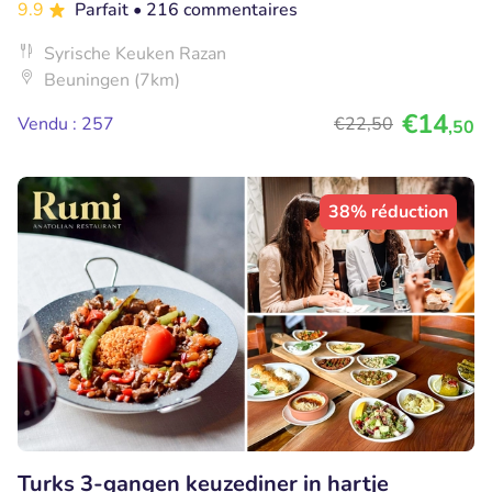
9.9
Parfait
• 216 commentaires
Syrische Keuken Razan
Beuningen (7km)
€14
Vendu : 257
€22
,50
,50
38% réduction
Turks 3-gangen keuzediner in hartje