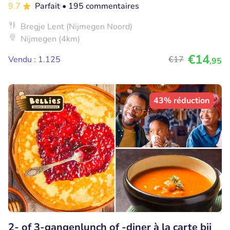
9.7
Parfait
• 195 commentaires
Bregje Lent (Nijmegen Noord)
Nijmegen (4km)
€14
Vendu : 1.125
€17
,95
43% réduction
2- of 3-gangenlunch of -diner à la carte bij