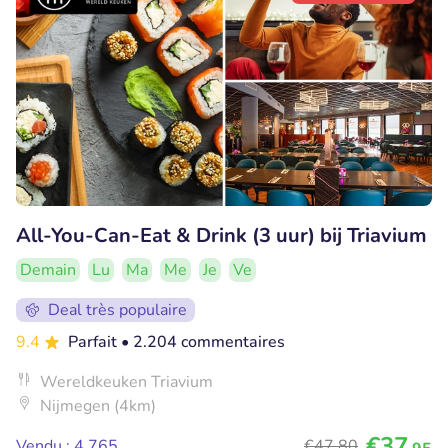
All-You-Can-Eat & Drink (3 uur) bij Triavium
Demain
Lu
Ma
Me
Je
Ve
Deal très populaire
9.4
Parfait
• 2.204 commentaires
Wereldkeuken Triavium
Nijmegen (4km)
€37
Vendu : 4.765
€47
,80