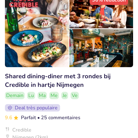
36% réduction
Shared dining-diner met 3 rondes bij
Credible in hartje Nijmegen
Demain
Lu
Ma
Me
Je
Ve
Deal très populaire
9.6
Parfait
• 25 commentaires
Credible
Nijmegen (2km)