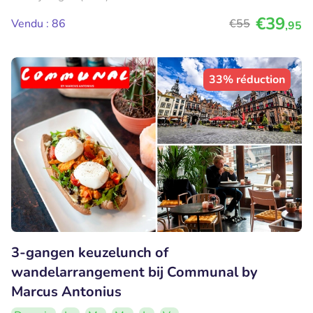
€39
Vendu : 86
€55
,95
33% réduction
3-gangen keuzelunch of
wandelarrangement bij Communal by
Marcus Antonius