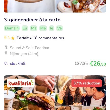
3-gangendiner à la carte
Demain
Lu
Ma
Me
Je
Ve
9.3
Parfait
• 18 commentaires
Sound & Soul Foodbar
Nijmegen (4km)
€26
Vendu : 659
€37
,35
,50
37% réduction