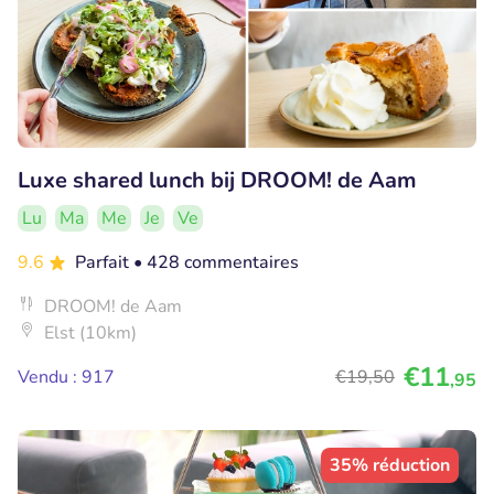
Luxe shared lunch bij DROOM! de Aam
Lu
Ma
Me
Je
Ve
9.6
Parfait
• 428 commentaires
DROOM! de Aam
Elst (10km)
€11
Vendu : 917
€19
,50
,95
35% réduction