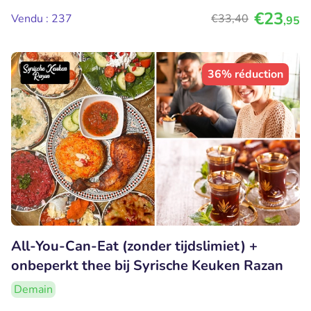
€23
Vendu : 237
€33
,40
,95
36% réduction
All-You-Can-Eat (zonder tijdslimiet) +
onbeperkt thee bij Syrische Keuken Razan
Demain