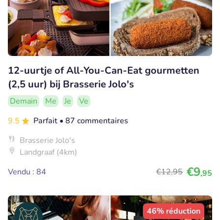
12-uurtje of All-You-Can-Eat gourmetten
(2,5 uur) bij Brasserie Jolo's
Demain
Me
Je
Ve
9.5
Parfait
• 87 commentaires
Brasserie Jolo's
Landgraaf (4km)
€9
Vendu : 84
€12
,95
,95
46% réduction