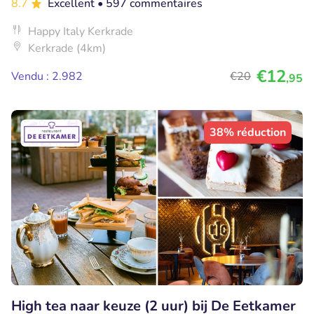
8.7
Excellent
• 597 commentaires
Happy Italy Kerkrade
Kerkrade (4km)
€12
Vendu : 2.982
€20
,95
38% réduction
High tea naar keuze (2 uur) bij De Eetkamer