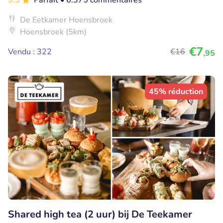
De Eetkamer Hoensbroek
Hoensbroek (5km)
€7
Vendu : 322
€16
,95
45% réduction
Shared high tea (2 uur) bij De Teekamer