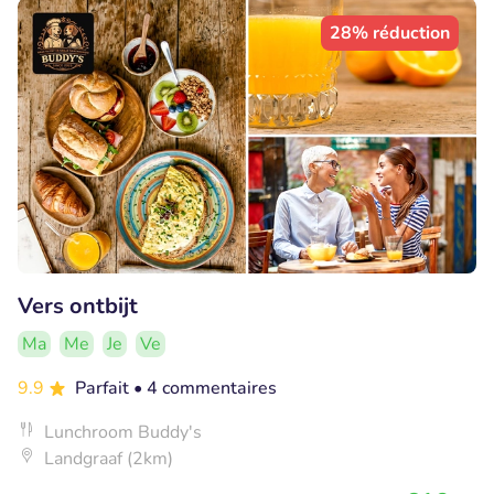
28% réduction
Vers ontbijt
Ma
Me
Je
Ve
9.9
Parfait
• 4 commentaires
Lunchroom Buddy's
Landgraaf (2km)