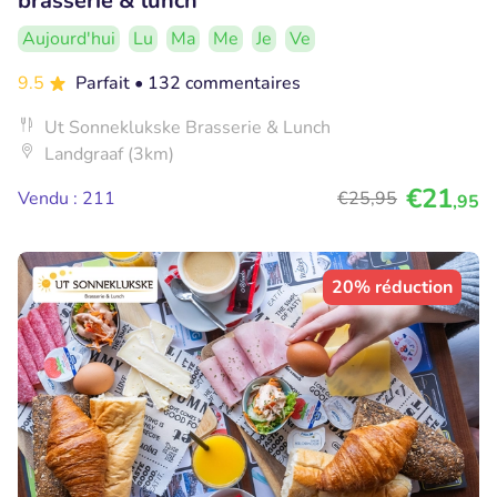
brasserie & lunch
Aujourd'hui
Lu
Ma
Me
Je
Ve
9.5
Parfait
• 132 commentaires
Ut Sonneklukske Brasserie & Lunch
Landgraaf (3km)
€21
Vendu : 211
€25
,95
,95
20% réduction