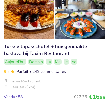
Turkse tapasschotel + huisgemaakte
baklava bij Taxim Restaurant
Aujourd'hui
Demain
Lu
Me
Je
Ve
9.5
Parfait
• 242 commentaires
Taxim Restaurant
Heerlen (0km)
€16
Vendu : 88
€22
,35
,95