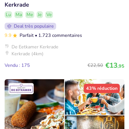
Kerkrade
Lu
Ma
Me
Je
Ve
Deal très populaire
9.9
Parfait
• 1.723 commentaires
De Eetkamer Kerkrade
Kerkrade (4km)
€13
Vendu : 175
€22
,50
,95
43% réduction