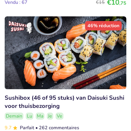
€10
Vendu : 67
€15
,75
46% réduction
Sushibox (46 of 95 stuks) van Daisuki Sushi
voor thuisbezorging
Demain
Lu
Ma
Je
Ve
9.7
Parfait
• 262 commentaires