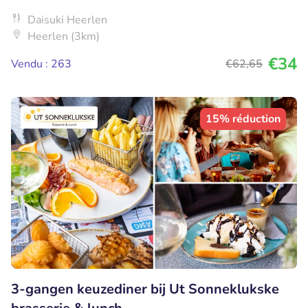
Daisuki Heerlen
Heerlen (3km)
€34
Vendu : 263
€62
,65
15% réduction
3-gangen keuzediner bij Ut Sonneklukske