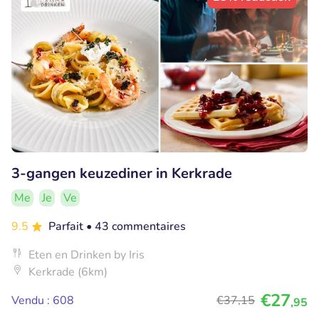
3-gangen keuzediner in Kerkrade
Me
Je
Ve
9.5
Parfait
• 43 commentaires
Eten en Drinken by Iris
Kerkrade (6km)
€27
Vendu : 608
€37
,15
,95