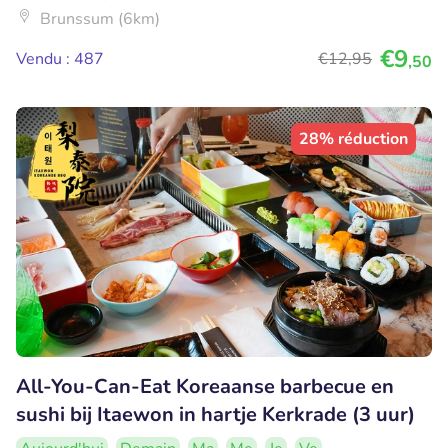
Brunssum (6km)
€9
Vendu : 487
€12
,95
,50
28% réduction
All-You-Can-Eat Koreaanse barbecue en
sushi bij Itaewon in hartje Kerkrade (3 uur)