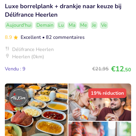
Luxe borrelplank + drankje naar keuze bij
Délifrance Heerlen
Aujourd'hui
Demain
Lu
Ma
Me
Je
Ve
8.9
Excellent
• 82 commentaires
Délifrance Heerlen
Heerlen (0km)
€12
Vendu : 9
€21
,95
,50
19% réduction