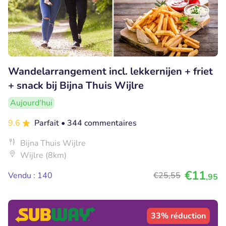
Wandelarrangement incl. lekkernijen + friet
+ snack bij Bijna Thuis Wijlre
Aujourd'hui
9.6
Parfait
• 344 commentaires
Bijna Thuis Wijlre
Wijlre (8km)
€11
Vendu : 140
€25
,55
,95
33% réduction