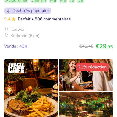
Aujourd'hui
Demain
Ma
Me
Je
Ve
Deal très populaire
9.4
Parfait
• 806 commentaires
Itaewon
Kerkrade (6km)
€29
Vendu : 434
€41
,40
,95
21% réduction