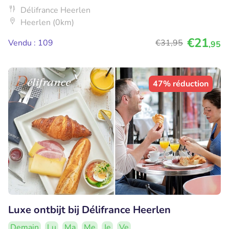
Délifrance Heerlen
Heerlen (0km)
€21
Vendu : 109
€31
,95
,95
47% réduction
Luxe ontbijt bij Délifrance Heerlen
Demain
Lu
Ma
Me
Je
Ve