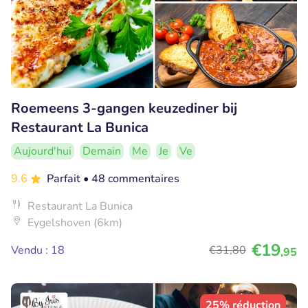
Roemeens 3-gangen keuzediner bij
Restaurant La Bunica
Aujourd'hui
Demain
Me
Je
Ve
9.6
Parfait
• 48 commentaires
Restaurant La Bunica
Eygelshoven (6km)
€19
Vendu : 18
€31
,80
,95
25% réduction