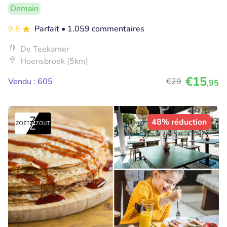
Demain
9.8
Parfait
• 1.059 commentaires
De Teekamer
Hoensbroek (5km)
€15
Vendu : 605
€29
,95
48% réduction