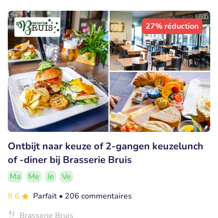
27% réduction
Ontbijt naar keuze of 2-gangen keuzelunch
of -diner bij Brasserie Bruis
Ma
Me
Je
Ve
9.6
Parfait
• 206 commentaires
Brasserie Bruis