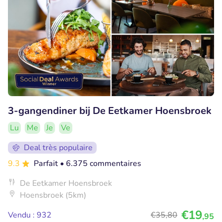
3-gangendiner bij De Eetkamer Hoensbroek
Lu
Me
Je
Ve
Deal très populaire
9.3
Parfait
• 6.375 commentaires
De Eetkamer Hoensbroek
Hoensbroek (5km)
€19
Vendu : 932
€35
,80
,95