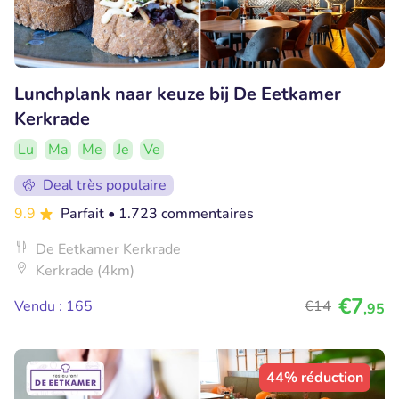
Lunchplank naar keuze bij De Eetkamer
Kerkrade
Lu
Ma
Me
Je
Ve
Deal très populaire
9.9
Parfait
• 1.723 commentaires
De Eetkamer Kerkrade
Kerkrade (4km)
€7
Vendu : 165
€14
,95
44% réduction