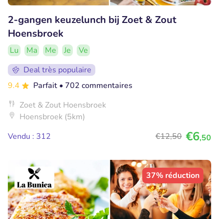
2-gangen keuzelunch bij Zoet & Zout
Hoensbroek
Lu
Ma
Me
Je
Ve
Deal très populaire
9.4
Parfait
• 702 commentaires
Zoet & Zout Hoensbroek
Hoensbroek (5km)
€6
Vendu : 312
€12
,50
,50
37% réduction