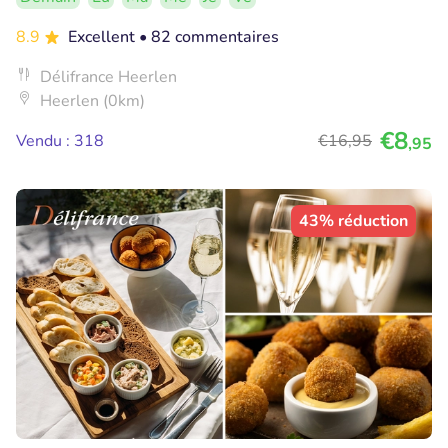
8.9
Excellent
• 82 commentaires
Délifrance Heerlen
Heerlen (0km)
€8
Vendu : 318
€16
,95
,95
43% réduction