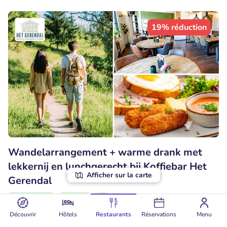
19% réduction
Wandelarrangement + warme drank met
lekkernij en lunchgerecht bij Koffiebar Het
Afficher sur la carte
Gerendal
Aujourd'hui
Demain
Ve
Découvrir
Hôtels
Restaurants
Réservations
Menu
9.8
Parfait
• 84 commentaires