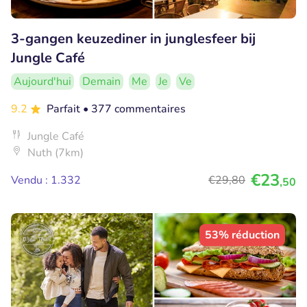
3-gangen keuzediner in junglesfeer bij
Jungle Café
Aujourd'hui
Demain
Me
Je
Ve
9.2
Parfait
• 377 commentaires
Jungle Café
Nuth (7km)
€23
Vendu : 1.332
€29
,80
,50
53% réduction