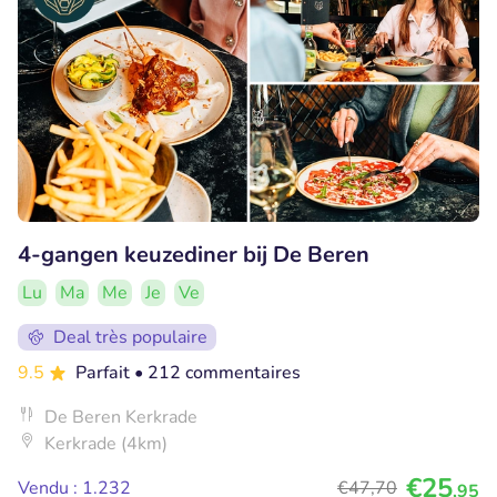
4-gangen keuzediner bij De Beren
Lu
Ma
Me
Je
Ve
Deal très populaire
9.5
Parfait
• 212 commentaires
De Beren Kerkrade
Kerkrade (4km)
€25
Vendu : 1.232
€47
,70
,95