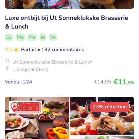
Luxe ontbijt bij Ut Sonneklukske Brasserie
& Lunch
Lu
Ma
Me
Je
Ve
9.5
Parfait
• 132 commentaires
Ut Sonneklukske Brasserie & Lunch
Landgraaf (3km)
€11
Vendu : 224
€14
,95
,95
23% réduction