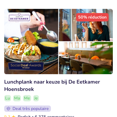
50% réduction
Lunchplank naar keuze bij De Eetkamer
Hoensbroek
Lu
Ma
Me
Je
Deal très populaire
9.3
Parfait
• 6.375 commentaires