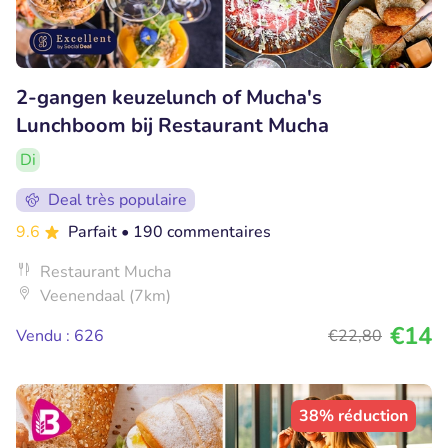
2-gangen keuzelunch of Mucha's
Lunchboom bij Restaurant Mucha
Di
Deal très populaire
9.6
Parfait
• 190 commentaires
Restaurant Mucha
Veenendaal (7km)
€14
Vendu : 626
€22
,80
38% réduction