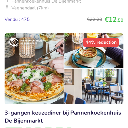
Pannenkoekenhuis De Bijenmarkt
Veenendaal (7km)
€12
Vendu : 475
€22
,20
,50
44% réduction
3-gangen keuzediner bij Pannenkoekenhuis
De Bijenmarkt