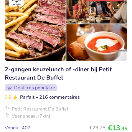
2-gangen keuzelunch of -diner bij Petit
Restaurant De Buffel
Deal très populaire
9.8
Parfait
• 216 commentaires
Petit Restaurant De Buffel
Veenendaal (7km)
€13
Vendu : 402
€23
,75
,95