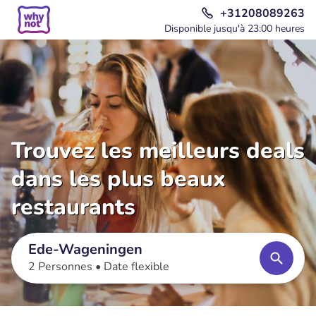
+31208089263
Disponible jusqu'à 23:00 heures
Trouvez les meilleurs deals
dans les plus beaux
restaurants
Ede-Wageningen
2 Personnes •
Date flexible