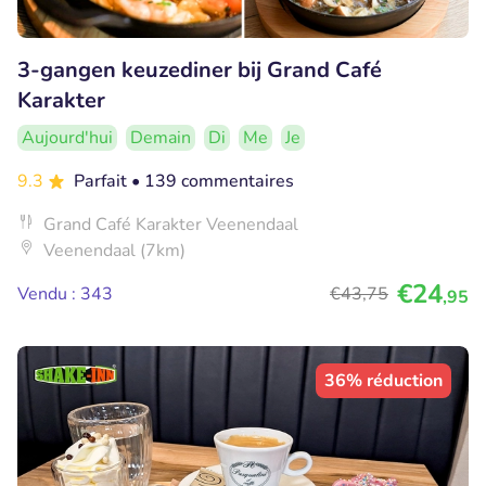
3-gangen keuzediner bij Grand Café
Karakter
Aujourd'hui
Demain
Di
Me
Je
9.3
Parfait
• 139 commentaires
Grand Café Karakter Veenendaal
Veenendaal (7km)
€24
Vendu : 343
€43
,75
,95
36% réduction