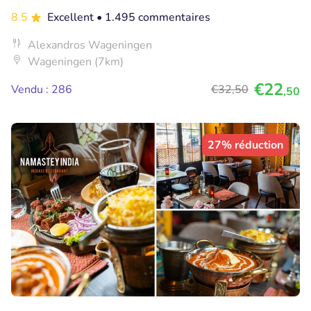
8.5
Excellent
• 1.495 commentaires
Alexandros Wageningen
Wageningen (7km)
€22
Vendu : 286
€32
,50
,50
27% réduction