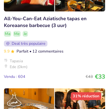
All-You-Can-Eat Aziatische tapas en
Koreaanse barbecue (3 uur)
Ma
Me
Je
Deal très populaire
9.9
Parfait
• 12 commentaires
Tapasia
Ede (0km)
€33
Vendu : 604
€43
31% réduction