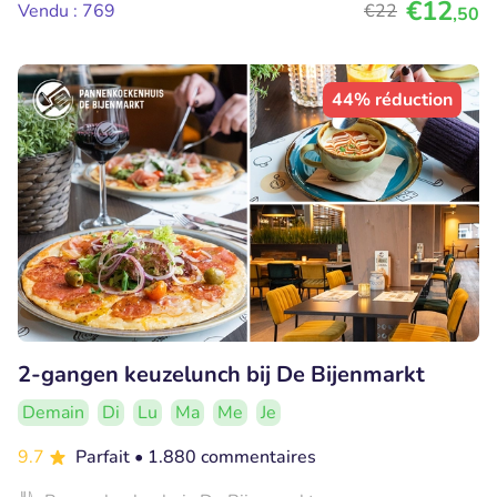
€12
Vendu : 769
€22
,50
44% réduction
2-gangen keuzelunch bij De Bijenmarkt
Demain
Di
Lu
Ma
Me
Je
9.7
Parfait
• 1.880 commentaires