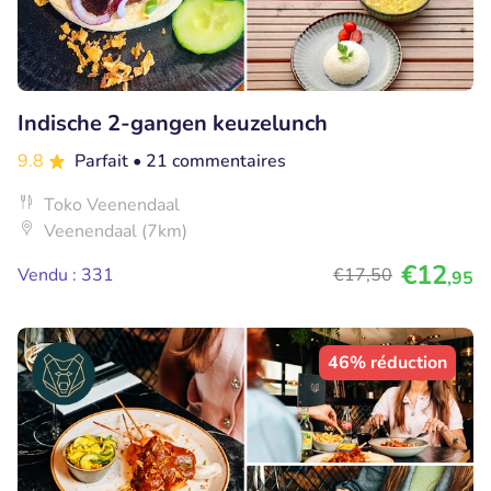
Indische 2-gangen keuzelunch
9.8
Parfait
• 21 commentaires
Toko Veenendaal
Veenendaal (7km)
€12
Vendu : 331
€17
,50
,95
46% réduction