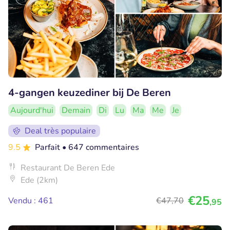
4-gangen keuzediner bij De Beren
Aujourd'hui
Demain
Di
Lu
Ma
Me
Je
Deal très populaire
9.5
Parfait
• 647 commentaires
Restaurant De Beren Ede
Ede (2km)
€25
Vendu : 461
€47
,70
,95