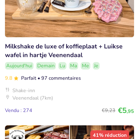
Milkshake de luxe of koffieplaat + Luikse
wafel in hartje Veenendaal
Aujourd'hui
Demain
Lu
Ma
Me
Je
9.8
Parfait
• 97 commentaires
Shake-inn
Veenendaal (7km)
€5
Vendu : 274
€9
,23
,95
41% réduction