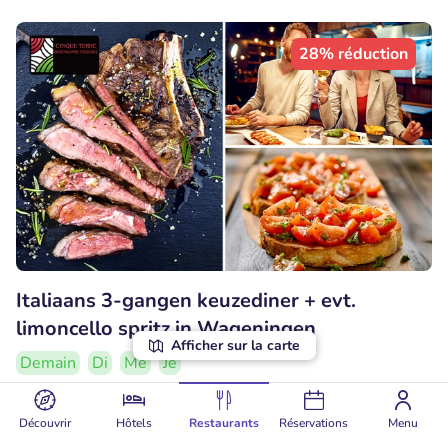
28% réduction
Italiaans 3-gangen keuzediner + evt.
limoncello spritz in Wageningen
Afficher sur la carte
Demain
Di
Me
Je
Deal très populaire
Découvrir
Hôtels
Restaurants
Réservations
Menu
9.4
Parfait
• 29 commentaires