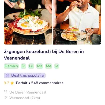
2-gangen keuzelunch bij De Beren in
Veenendaal
Demain
Di
Lu
Ma
Me
Je
Deal très populaire
9.7
Parfait
• 548 commentaires
De Beren Veenendaal
Veenendaal (7km)