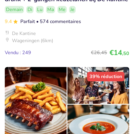
Demain
Di
Lu
Ma
Me
Je
9.4
Parfait
• 574 commentaires
De Kantine
Wageningen (6km)
€14
Vendu : 249
€26
,45
,50
39% réduction