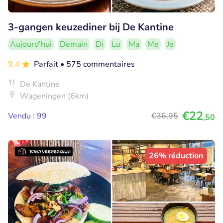
3-gangen keuzediner bij De Kantine
Aujourd'hui
Demain
Di
Lu
Ma
Me
Je
9.4
Parfait
• 575 commentaires
De Kantine
Wageningen (6km)
€22
Vendu : 99
€36
,95
,50
26% réduction