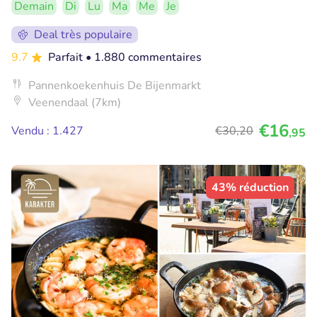
Demain
Di
Lu
Ma
Me
Je
Deal très populaire
9.7
Parfait
• 1.880 commentaires
Pannenkoekenhuis De Bijenmarkt
Veenendaal (7km)
€16
Vendu : 1.427
€30
,20
,95
43% réduction