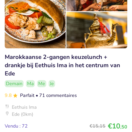
Marokkaanse 2-gangen keuzelunch +
drankje bij Eethuis Ima in het centrum van
Ede
Demain
Ma
Me
Je
9.8
Parfait
• 71 commentaires
Eethuis Ima
Ede (0km)
€10
Vendu : 72
€15
,15
,50