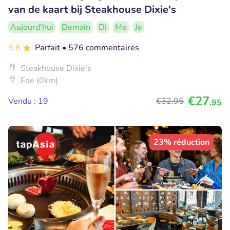
van de kaart bij Steakhouse Dixie's
Aujourd'hui
Demain
Di
Me
Je
9.8
Parfait
• 576 commentaires
Steakhouse Dixie's
Ede (0km)
€27
Vendu : 19
€32
,95
,95
23% réduction