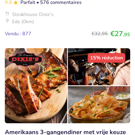
9.8
Parfait
• 576 commentaires
Steakhouse Dixie's
Ede (0km)
€27
Vendu : 877
€32
,95
,95
15% réduction
Amerikaans 3-gangendiner met vrije keuze