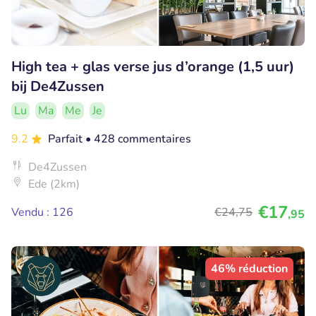
High tea + glas verse jus d’orange (1,5 uur)
bij De4Zussen
Lu
Ma
Me
Je
9.2
Parfait
• 428 commentaires
De4Zussen
Ede (2km)
€17
Vendu : 126
€24
,75
,95
46% réduction