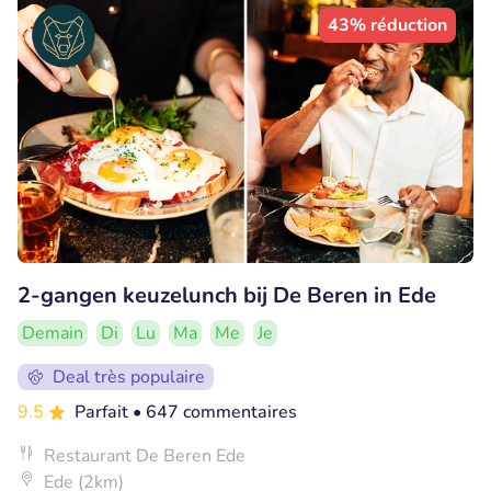
43% réduction
2-gangen keuzelunch bij De Beren in Ede
Demain
Di
Lu
Ma
Me
Je
Deal très populaire
9.5
Parfait
• 647 commentaires
Restaurant De Beren Ede
Ede (2km)