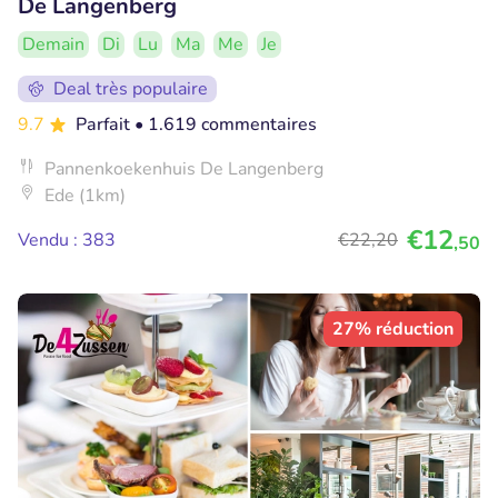
De Langenberg
Demain
Di
Lu
Ma
Me
Je
Deal très populaire
9.7
Parfait
• 1.619 commentaires
Pannenkoekenhuis De Langenberg
Ede (1km)
€12
Vendu : 383
€22
,20
,50
27% réduction