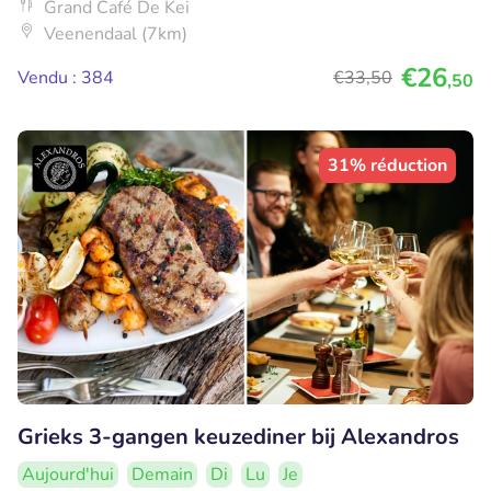
Grand Café De Kei
Veenendaal (7km)
€26
Vendu : 384
€33
,50
,50
31% réduction
Grieks 3-gangen keuzediner bij Alexandros
Aujourd'hui
Demain
Di
Lu
Je