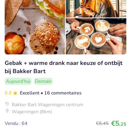
Gebak + warme drank naar keuze of ontbijt
bij Bakker Bart
Aujourd'hui
Demain
8.8
Excellent
• 16 commentaires
Bakker Bart Wageningen centrum
Wageningen (8km)
€5
Vendu : 64
€8
,45
,25