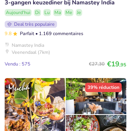
3-gangen keuzediner bij Namastey India
Aujourd'hui
Di
Lu
Ma
Me
Je
Deal très populaire
9.8
Parfait
• 1.169 commentaires
Namastey India
Veenendaal (7km)
€19
Vendu : 575
€27
,30
,95
39% réduction