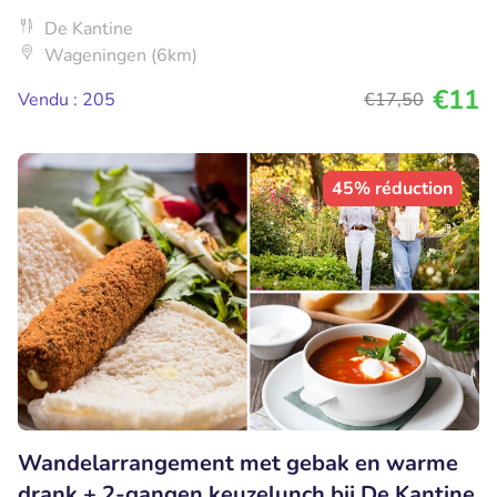
De Kantine
Wageningen (6km)
€11
Vendu : 205
€17
,50
45% réduction
Wandelarrangement met gebak en warme
drank + 2-gangen keuzelunch bij De Kantine