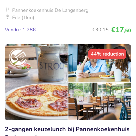
Pannenkoekenhuis De Langenberg
Ede (1km)
€17
Vendu : 1.286
€30
,15
,50
44% réduction
2-gangen keuzelunch bij Pannenkoekenhuis