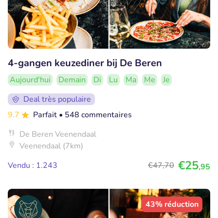
4-gangen keuzediner bij De Beren
Aujourd'hui
Demain
Di
Lu
Ma
Me
Je
Deal très populaire
9.7
Parfait
• 548 commentaires
De Beren Veenendaal
Veenendaal (7km)
€25
Vendu : 1.243
€47
,70
,95
43% réduction