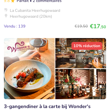
9.8
Parfait
• 2 commentaires
La Cubanita Heerhugowaard
Heerhugowaard (20km)
€17
Vendu : 139
€19
,50
,50
10% réduction
3-gangendiner à la carte bij Wonder's