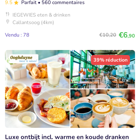
9.5
Parfait
• 560 commentaires
IEGEWIES eten & drinken
Callantsoog (4km)
€6
Vendu : 78
€10
,20
,90
39% réduction
Luxe ontbijt incl. warme en koude dranken