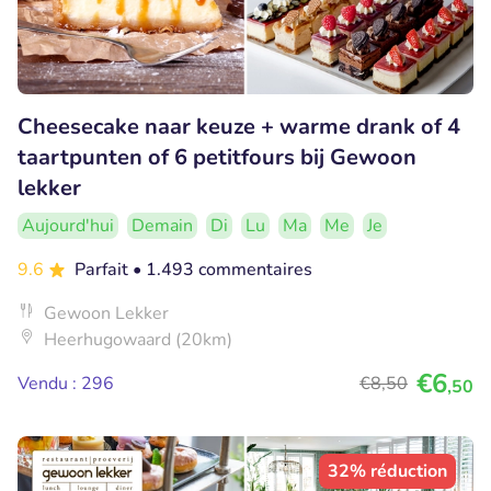
Cheesecake naar keuze + warme drank of 4
taartpunten of 6 petitfours bij Gewoon
lekker
Aujourd'hui
Demain
Di
Lu
Ma
Me
Je
9.6
Parfait
• 1.493 commentaires
Gewoon Lekker
Heerhugowaard (20km)
€6
Vendu : 296
€8
,50
,50
32% réduction