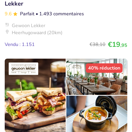
Lekker
9.6
Parfait
• 1.493 commentaires
Gewoon Lekker
Heerhugowaard (20km)
€19
Vendu : 1.151
€38
,10
,95
40% réduction