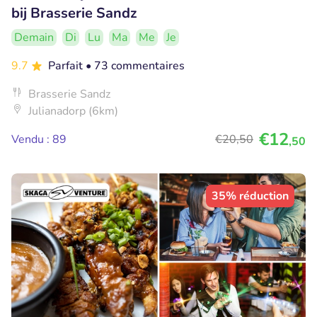
bij Brasserie Sandz
Demain
Di
Lu
Ma
Me
Je
9.7
Parfait
• 73 commentaires
Brasserie Sandz
Julianadorp (6km)
€12
Vendu : 89
€20
,50
,50
35% réduction