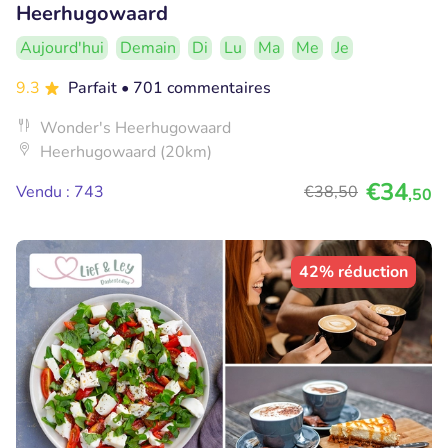
Heerhugowaard
Aujourd'hui
Demain
Di
Lu
Ma
Me
Je
9.3
Parfait
• 701 commentaires
Wonder's Heerhugowaard
Heerhugowaard (20km)
€34
Vendu : 743
€38
,50
,50
42% réduction