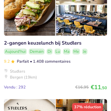
2-gangen keuzelunch bij Studlers
Aujourd'hui
Demain
Di
Lu
Ma
Me
Je
9.2
Parfait
• 1.408 commentaires
Studlers
Bergen (19km)
€11
Vendu : 292
€16
,95
,50
37% réduction