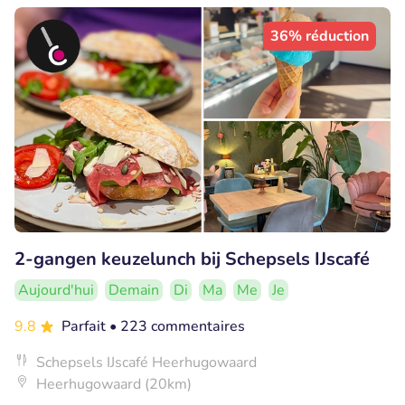
36% réduction
2-gangen keuzelunch bij Schepsels IJscafé
Aujourd'hui
Demain
Di
Ma
Me
Je
9.8
Parfait
• 223 commentaires
Schepsels IJscafé Heerhugowaard
Heerhugowaard (20km)