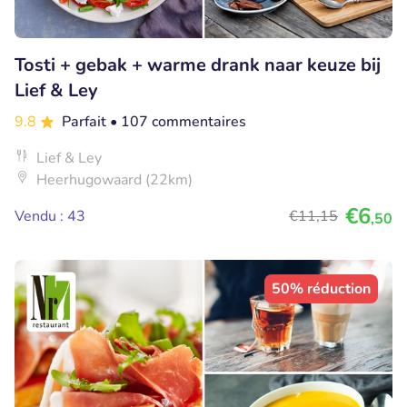
Tosti + gebak + warme drank naar keuze bij
Lief & Ley
9.8
Parfait
• 107 commentaires
Lief & Ley
Heerhugowaard (22km)
€6
Vendu : 43
€11
,15
,50
50% réduction