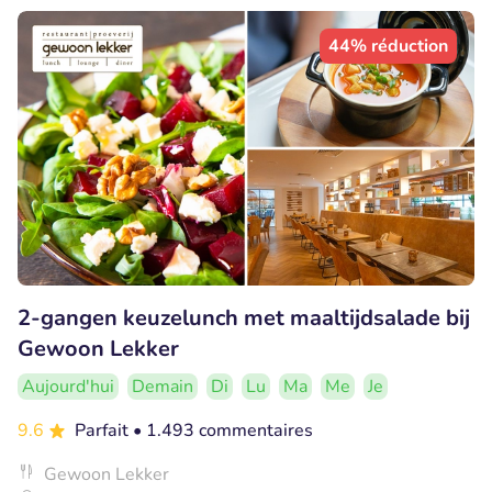
44% réduction
2-gangen keuzelunch met maaltijdsalade bij
Gewoon Lekker
Aujourd'hui
Demain
Di
Lu
Ma
Me
Je
9.6
Parfait
• 1.493 commentaires
Gewoon Lekker