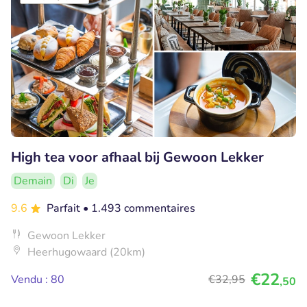
High tea voor afhaal bij Gewoon Lekker
Demain
Di
Je
9.6
Parfait
• 1.493 commentaires
Gewoon Lekker
Heerhugowaard (20km)
€22
Vendu : 80
€32
,95
,50