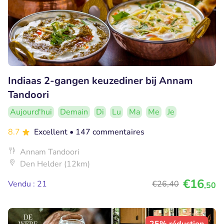
Indiaas 2-gangen keuzediner bij Annam
Tandoori
Aujourd'hui
Demain
Di
Lu
Ma
Me
Je
8.7
Excellent
• 147 commentaires
Annam Tandoori
Den Helder (12km)
€16
Vendu : 21
€26
,40
,50