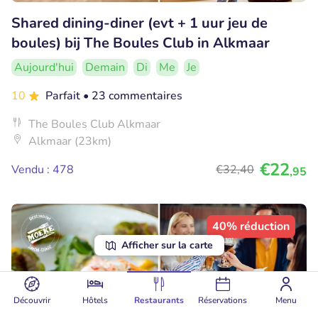
Shared dining-diner (evt + 1 uur jeu de
boules) bij The Boules Club in Alkmaar
Aujourd'hui
Demain
Di
Me
Je
10
Parfait
• 23 commentaires
The Boules Club Alkmaar
Alkmaar (23km)
€22
Vendu : 478
€32
,40
,95
40% réduction
Afficher sur la carte
Découvrir
Hôtels
Restaurants
Réservations
Menu