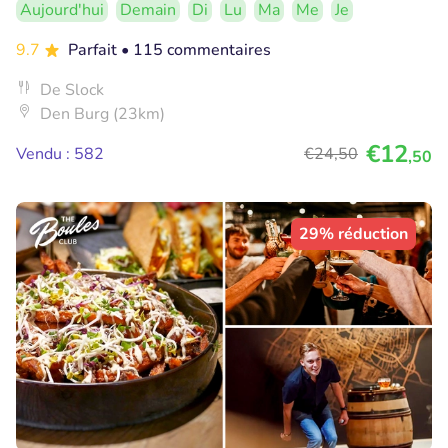
Aujourd'hui
Demain
Di
Lu
Ma
Me
Je
9.7
Parfait
• 115 commentaires
De Slock
Den Burg (23km)
€12
Vendu : 582
€24
,50
,50
29% réduction