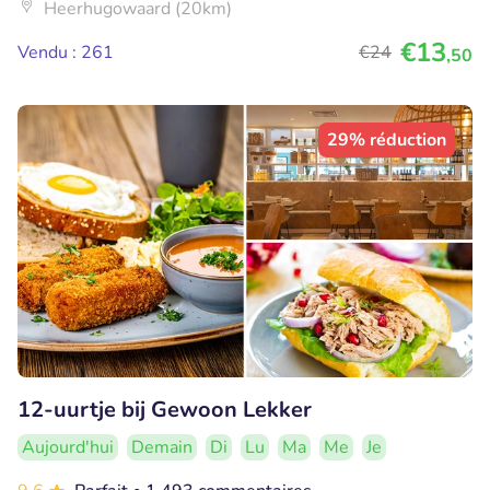
Heerhugowaard (20km)
€13
Vendu : 261
€24
,50
29% réduction
12-uurtje bij Gewoon Lekker
Aujourd'hui
Demain
Di
Lu
Ma
Me
Je