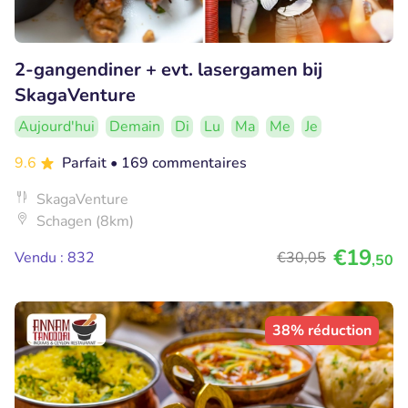
2-gangendiner + evt. lasergamen bij
SkagaVenture
Aujourd'hui
Demain
Di
Lu
Ma
Me
Je
9.6
Parfait
• 169 commentaires
SkagaVenture
Schagen (8km)
€19
Vendu : 832
€30
,05
,50
38% réduction