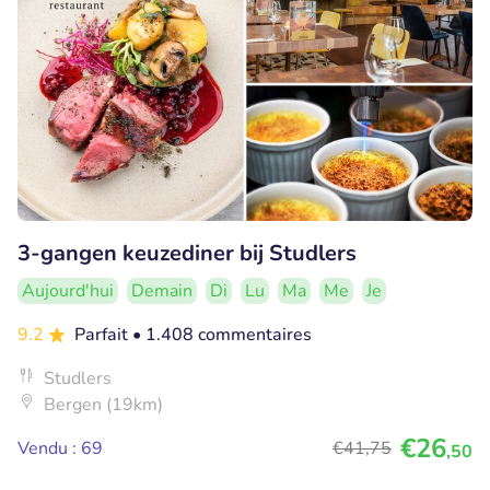
3-gangen keuzediner bij Studlers
Aujourd'hui
Demain
Di
Lu
Ma
Me
Je
9.2
Parfait
• 1.408 commentaires
Studlers
Bergen (19km)
€26
Vendu : 69
€41
,75
,50