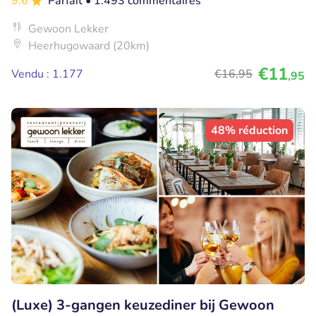
9.6
Parfait
• 1.493 commentaires
Gewoon Lekker
Heerhugowaard (20km)
€11
Vendu : 1.177
€16
,95
,95
48% réduction
(Luxe) 3-gangen keuzediner bij Gewoon