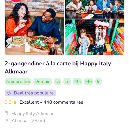
2-gangendiner à la carte bij Happy Italy
Alkmaar
Aujourd'hui
Demain
Di
Lu
Ma
Me
Je
Deal très populaire
8.2
Excellent
• 448 commentaires
Happy Italy Alkmaar
Alkmaar (23km)