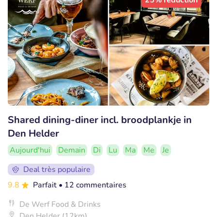
25% réduction
Shared dining-diner incl. broodplankje in
Den Helder
Aujourd'hui
Demain
Di
Lu
Ma
Me
Je
Deal très populaire
9.8
Parfait
• 12 commentaires
De Werf Food & Drinks
Den Helder (12km)