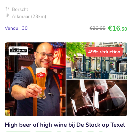
Borscht
Alkmaar (23km)
€16
Vendu : 30
€26
,65
,50
49% réduction
High beer of high wine bij De Slock op Texel