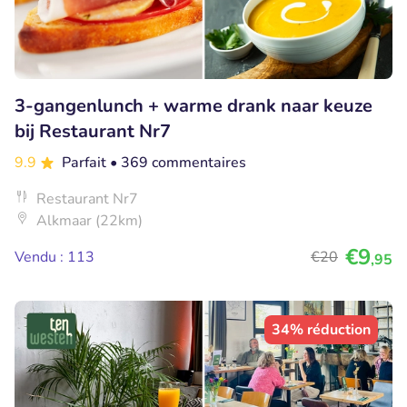
3-gangenlunch + warme drank naar keuze
bij Restaurant Nr7
9.9
Parfait
• 369 commentaires
Restaurant Nr7
Alkmaar (22km)
€9
Vendu : 113
€20
,95
34% réduction