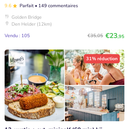
9.6
Parfait
• 149 commentaires
Golden Bridge
Den Helder (12km)
€23
Vendu : 105
€35
,05
,95
31% réduction