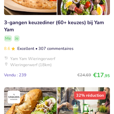
3-gangen keuzediner (60+ keuzes) bij Yam
Yam
Me
Je
8.6
Excellent
• 307 commentaires
Yam Yam Wieringerwerf
Wieringerwerf (18km)
€17
Vendu : 239
€24
,69
,95
32% réduction