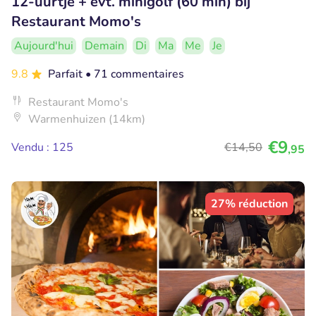
12-uurtje + evt. minigolf (60 min) bij
Restaurant Momo's
Aujourd'hui
Demain
Di
Ma
Me
Je
9.8
Parfait
• 71 commentaires
Restaurant Momo's
Warmenhuizen (14km)
€9
Vendu : 125
€14
,50
,95
27% réduction