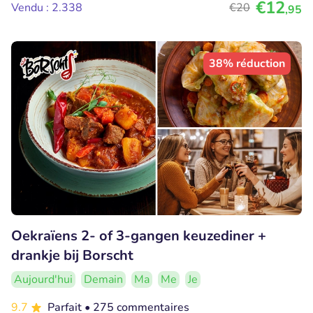
€12
Vendu : 2.338
€20
,95
38% réduction
Oekraïens 2- of 3-gangen keuzediner +
drankje bij Borscht
Aujourd'hui
Demain
Ma
Me
Je
9.7
Parfait
• 275 commentaires