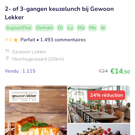
2- of 3-gangen keuzelunch bij Gewoon
Lekker
Aujourd'hui
Demain
Di
Lu
Ma
Me
Je
9.6
Parfait
• 1.493 commentaires
Gewoon Lekker
Heerhugowaard (20km)
€14
Vendu : 1.115
€24
,50
24% réduction