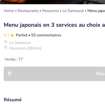
Home
Restaurants
Mouscron
Le Samouraï
Menu japon
Menu japonais en 3 services au choix 
9.7
Parfait
• 55 commentaires
Le Samouraï
Mouscron (262km)
Vendu : 77
Rés
Résumé