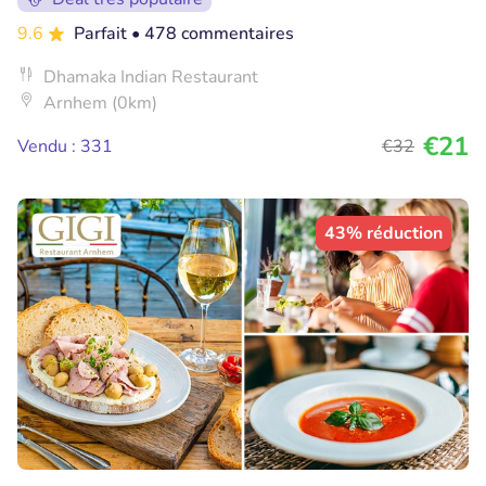
9.6
Parfait
• 478 commentaires
Dhamaka Indian Restaurant
Arnhem (0km)
€21
Vendu : 331
€32
43% réduction