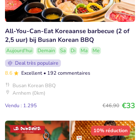
All-You-Can-Eat Koreaanse barbecue (2 of
2,5 uur) bij Busan Korean BBQ
Aujourd'hui
Demain
Sa
Di
Ma
Me
Deal très populaire
8.6
Excellent
• 192 commentaires
Busan Korean BBQ
Arnhem (0km)
€33
Vendu : 1.295
€46
,90
10% réduction