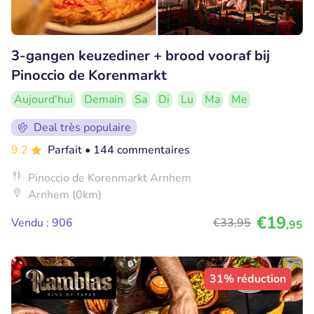
3-gangen keuzediner + brood vooraf bij
Pinoccio de Korenmarkt
Aujourd'hui
Demain
Sa
Di
Lu
Ma
Me
Deal très populaire
9.2
Parfait
• 144 commentaires
Pinoccio de Korenmarkt Arnhem
Arnhem (0km)
€19
Vendu : 906
€33
,95
,95
31% réduction