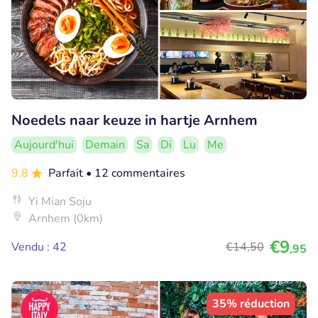
Noedels naar keuze in hartje Arnhem
Aujourd'hui
Demain
Sa
Di
Lu
Me
9.8
Parfait
• 12 commentaires
Yi Mian Soju
Arnhem (0km)
€9
Vendu : 42
€14
,50
,95
35% réduction