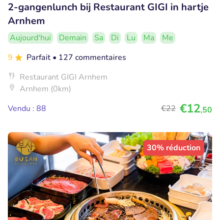
2-gangenlunch bij Restaurant GIGI in hartje
Arnhem
Aujourd'hui
Demain
Sa
Di
Lu
Ma
Me
9
Parfait
• 127 commentaires
Restaurant GIGI Arnhem
Arnhem (0km)
€12
Vendu : 88
€22
,50
30% réduction