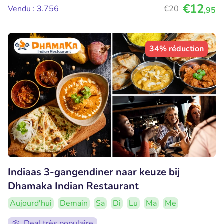
€12
Vendu : 3.756
€20
,95
34% réduction
Indiaas 3-gangendiner naar keuze bij
Dhamaka Indian Restaurant
Aujourd'hui
Demain
Sa
Di
Lu
Ma
Me
Deal très populaire