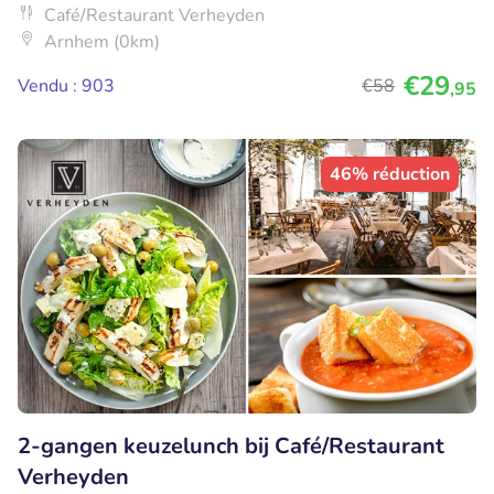
Café/Restaurant Verheyden
Arnhem (0km)
€29
Vendu : 903
€58
,95
46% réduction
2-gangen keuzelunch bij Café/Restaurant
Verheyden