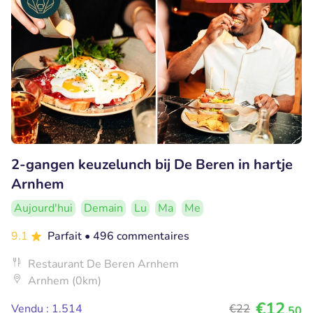
2-gangen keuzelunch bij De Beren in hartje
Arnhem
Aujourd'hui
Demain
Lu
Ma
Me
9.1
Parfait
• 496 commentaires
Restaurant De Beren Arnhem
Arnhem (0km)
€12
Vendu : 1.514
€22
,50