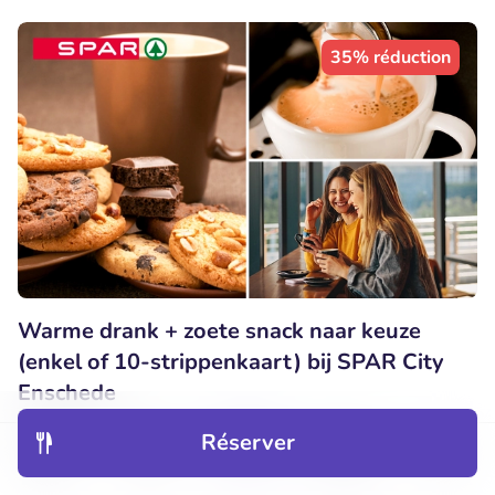
35% réduction
Warme drank + zoete snack naar keuze
(enkel of 10-strippenkaart) bij SPAR City
Enschede
Aujourd'hui
Demain
Sa
Di
Lu
Ma
Me
Réserver
Découvrir
Hôtels
Restaurants
Réservations
Menu
9.7
Parfait
• 1.209 commentaires