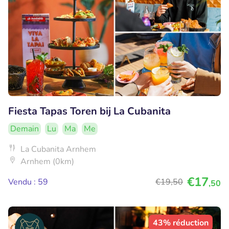
Fiesta Tapas Toren bij La Cubanita
Demain
Lu
Ma
Me
La Cubanita Arnhem
Arnhem (0km)
€17
Vendu : 59
€19
,50
,50
43% réduction