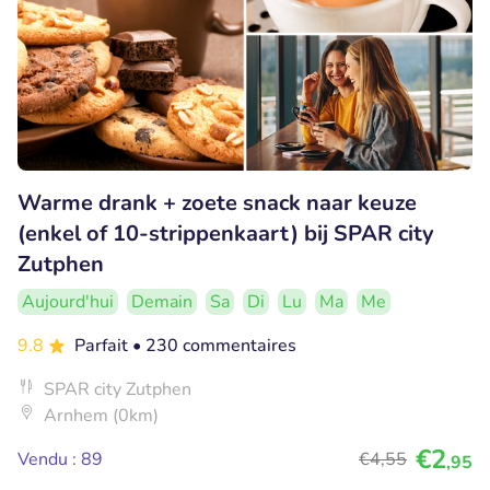
Warme drank + zoete snack naar keuze
(enkel of 10-strippenkaart) bij SPAR city
Zutphen
Aujourd'hui
Demain
Sa
Di
Lu
Ma
Me
9.8
Parfait
• 230 commentaires
SPAR city Zutphen
Arnhem (0km)
€2
Vendu : 89
€4
,55
,95