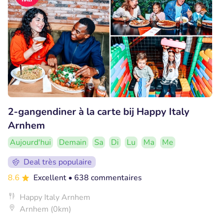
2-gangendiner à la carte bij Happy Italy
Arnhem
Aujourd'hui
Demain
Sa
Di
Lu
Ma
Me
Deal très populaire
8.6
Excellent
• 638 commentaires
Happy Italy Arnhem
Arnhem (0km)