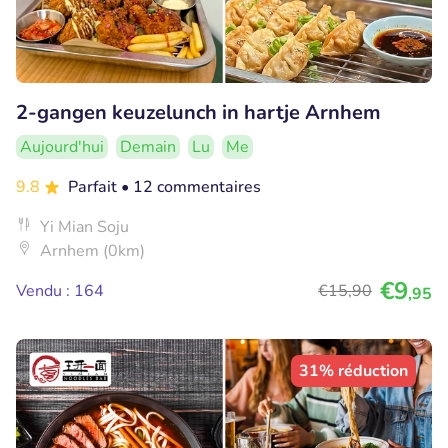
2-gangen keuzelunch in hartje Arnhem
Aujourd'hui
Demain
Lu
Me
9.8
Parfait
• 12 commentaires
Yi Mian Soju
Arnhem (0km)
€9
Vendu : 164
€15
,90
,95
31% réduction