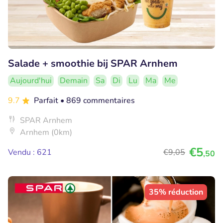
Salade + smoothie bij SPAR Arnhem
Aujourd'hui
Demain
Sa
Di
Lu
Ma
Me
9.7
Parfait
• 869 commentaires
SPAR Arnhem
Arnhem (0km)
€5
Vendu : 621
€9
,05
,50
35% réduction