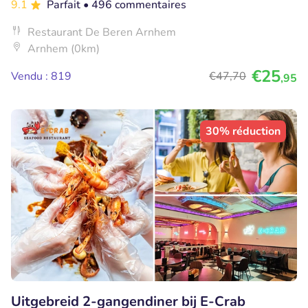
9.1
Parfait
• 496 commentaires
Restaurant De Beren Arnhem
Arnhem (0km)
€25
Vendu : 819
€47
,70
,95
30% réduction
Uitgebreid 2-gangendiner bij E-Crab