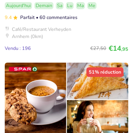
Aujourd'hui
Demain
Sa
Lu
Ma
Me
9.4
Parfait
• 60 commentaires
Café/Restaurant Verheyden
Arnhem (0km)
€14
Vendu : 196
€27
,50
,95
51% réduction