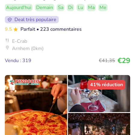
Aujourd'hui
Demain
Sa
Di
Lu
Ma
Me
Deal très populaire
9.5
Parfait
• 223 commentaires
E-Crab
Arnhem (0km)
€29
Vendu : 319
€41
,35
41% réduction