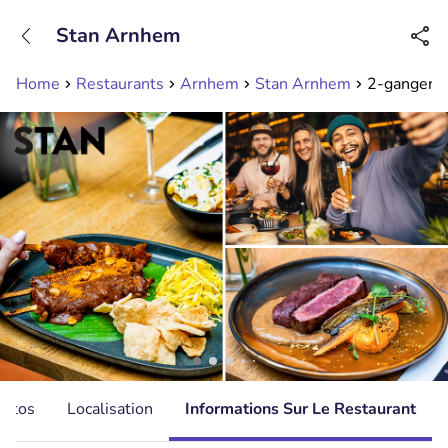
+31208089263
Stan Arnhem
Disponible jusqu'à 23:00 heures
Home
Restaurants
Arnhem
Stan Arnhem
2-gangen k
hotos
Localisation
Informations Sur Le Restaurant