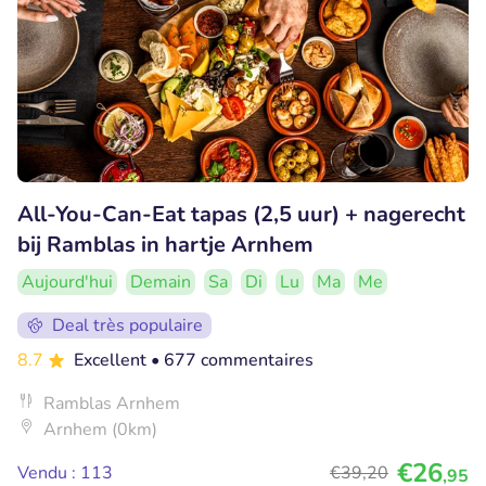
All-You-Can-Eat tapas (2,5 uur) + nagerecht
bij Ramblas in hartje Arnhem
Aujourd'hui
Demain
Sa
Di
Lu
Ma
Me
Deal très populaire
8.7
Excellent
• 677 commentaires
Ramblas Arnhem
Arnhem (0km)
€26
Vendu : 113
€39
,20
,95