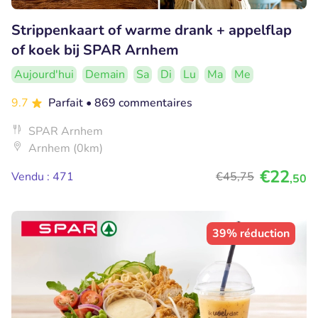
Strippenkaart of warme drank + appelflap
of koek bij SPAR Arnhem
Aujourd'hui
Demain
Sa
Di
Lu
Ma
Me
9.7
Parfait
• 869 commentaires
SPAR Arnhem
Arnhem (0km)
€22
Vendu : 471
€45
,75
,50
39% réduction