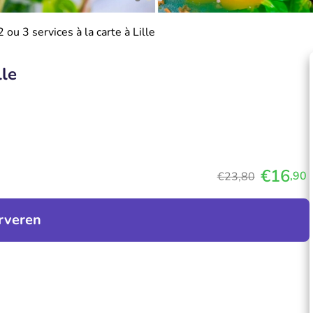
ou 3 services à la carte à Lille
lle
€16
,90
€23,80
rveren