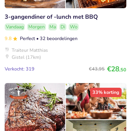
3-gangendiner of -lunch met BBQ
Vandaag
Morgen
Ma
Di
Wo
9.8
Perfect
• 32 beoordelingen
Traiteur Matthias
Gistel (17km)
€28
Verkocht: 319
€43
,95
,50
33% korting