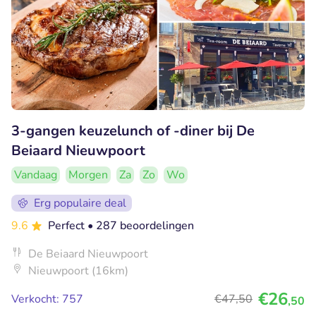
3-gangen keuzelunch of -diner bij De
Beiaard Nieuwpoort
Vandaag
Morgen
Za
Zo
Wo
Erg populaire deal
9.6
Perfect
• 287 beoordelingen
De Beiaard Nieuwpoort
Nieuwpoort (16km)
€26
Verkocht: 757
€47
,50
,50