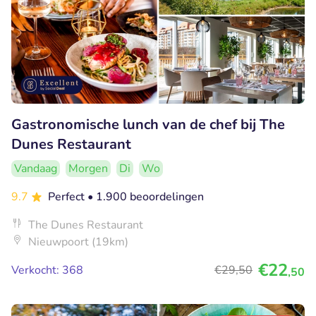
Gastronomische lunch van de chef bij The
Dunes Restaurant
Vandaag
Morgen
Di
Wo
9.7
Perfect
• 1.900 beoordelingen
The Dunes Restaurant
Nieuwpoort (19km)
€22
Verkocht: 368
€29
,50
,50