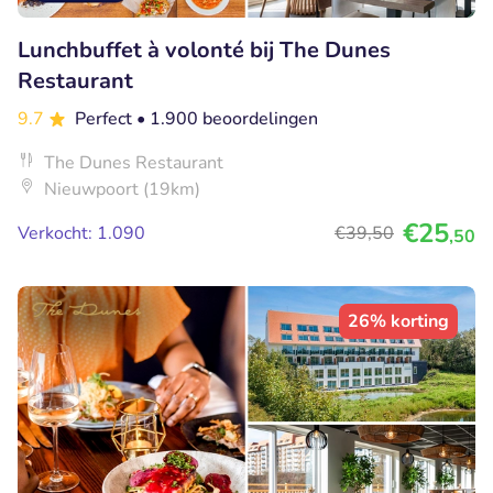
Lunchbuffet à volonté bij The Dunes
Restaurant
9.7
Perfect
• 1.900 beoordelingen
The Dunes Restaurant
Nieuwpoort (19km)
€25
Verkocht: 1.090
€39
,50
,50
26% korting