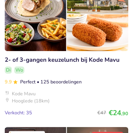
2- of 3-gangen keuzelunch bij Kode Mavu
Di
Wo
9.9
Perfect
• 125 beoordelingen
Kode Mavu
Hooglede (18km)
€24
Verkocht: 35
€47
,90