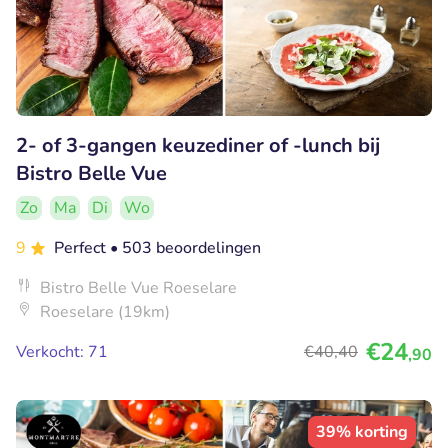
2- of 3-gangen keuzediner of -lunch bij
Bistro Belle Vue
Zo
Ma
Di
Wo
9
Perfect
• 503 beoordelingen
Bistro Belle Vue Roeselare
Roeselare (19km)
€24
Verkocht: 71
€40
,40
,90
39% korting