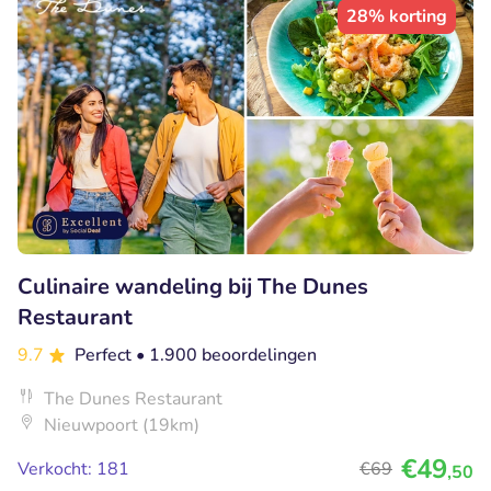
28% korting
Culinaire wandeling bij The Dunes
Restaurant
9.7
Perfect
• 1.900 beoordelingen
The Dunes Restaurant
Nieuwpoort (19km)
€49
Verkocht: 181
€69
,50