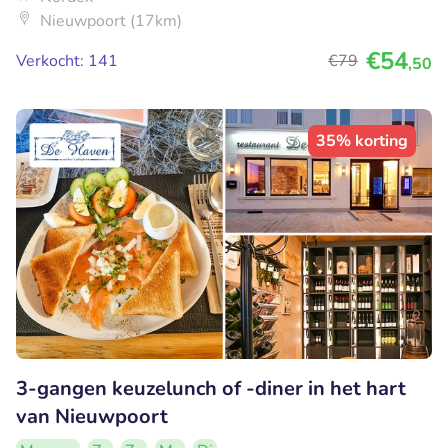
Nieuwpoort (17km)
€54
Verkocht: 141
€79
,50
35% korting
3-gangen keuzelunch of -diner in het hart
van Nieuwpoort