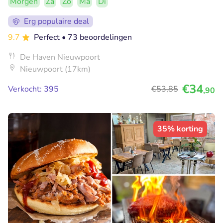
Morgen
Za
Zo
Ma
Di
Erg populaire deal
9.7
Perfect
• 73 beoordelingen
De Haven Nieuwpoort
Nieuwpoort (17km)
€34
Verkocht: 395
€53
,85
,90
35% korting