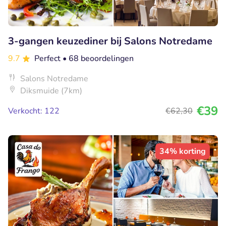
3-gangen keuzediner bij Salons Notredame
9.7
Perfect
• 68 beoordelingen
Salons Notredame
Diksmuide (7km)
€39
Verkocht: 122
€62
,30
34% korting