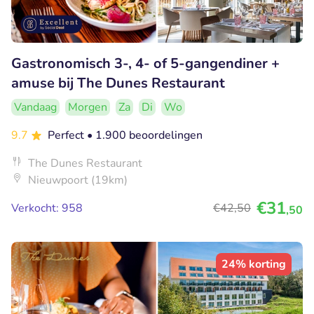
Gastronomisch 3-, 4- of 5-gangendiner +
amuse bij The Dunes Restaurant
Vandaag
Morgen
Za
Di
Wo
9.7
Perfect
• 1.900 beoordelingen
The Dunes Restaurant
Nieuwpoort (19km)
€31
Verkocht: 958
€42
,50
,50
24% korting