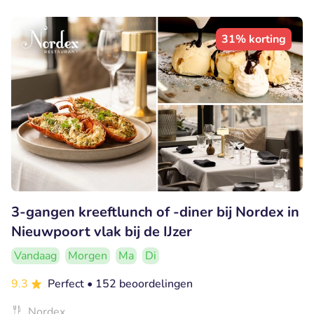
31% korting
3-gangen kreeftlunch of -diner bij Nordex in
Nieuwpoort vlak bij de IJzer
Vandaag
Morgen
Ma
Di
9.3
Perfect
• 152 beoordelingen
Nordex