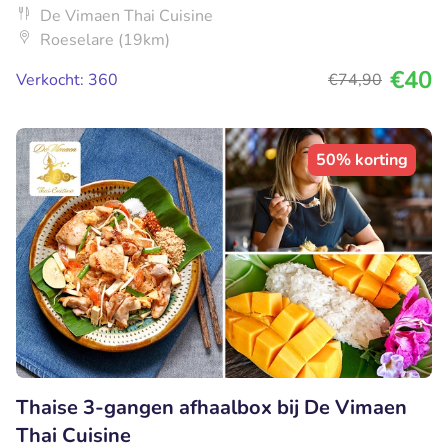
De Vimaen Thai Cuisine
Roeselare (19km)
€40
Verkocht: 360
€74
,90
50% korting
Thaise 3-gangen afhaalbox bij De Vimaen
Thai Cuisine