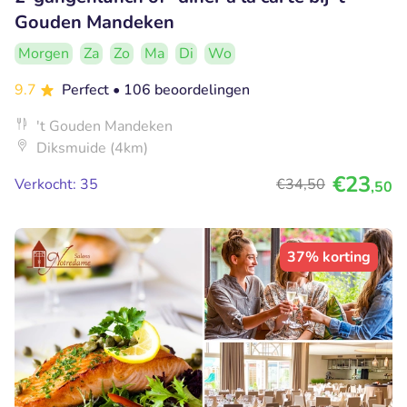
Gouden Mandeken
Morgen
Za
Zo
Ma
Di
Wo
9.7
Perfect
• 106 beoordelingen
't Gouden Mandeken
Diksmuide (4km)
€23
Verkocht: 35
€34
,50
,50
37% korting