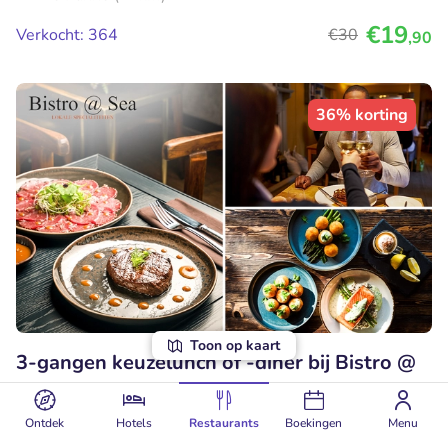
€19
Verkocht: 364
€30
,90
36% korting
Toon op kaart
3-gangen keuzelunch of -diner bij Bistro @
SEA
Vandaag
Morgen
Za
Zo
Ma
Di
Ontdek
Hotels
Restaurants
Boekingen
Menu