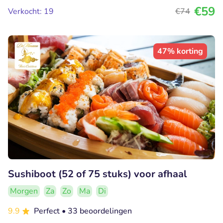
€59
Verkocht: 19
€74
47% korting
Sushiboot (52 of 75 stuks) voor afhaal
Morgen
Za
Zo
Ma
Di
9.9
Perfect
• 33 beoordelingen