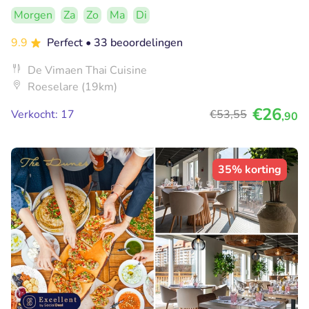
Morgen
Za
Zo
Ma
Di
9.9
Perfect
• 33 beoordelingen
De Vimaen Thai Cuisine
Roeselare (19km)
€26
Verkocht: 17
€53
,55
,90
35% korting