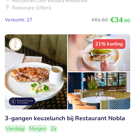
Restaurant Den Beiaard Roeselare
Roeselare (19km)
€34
Verkocht: 27
€61
,50
,90
21% korting
3-gangen keuzelunch bij Restaurant Nobla
Vandaag
Morgen
Za