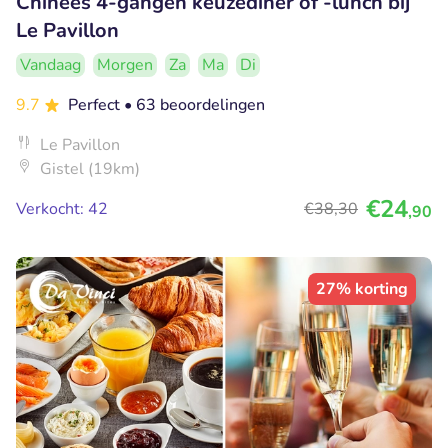
Chinees 4-gangen keuzediner of -lunch bij
Le Pavillon
Vandaag
Morgen
Za
Ma
Di
9.7
Perfect
• 63 beoordelingen
Le Pavillon
Gistel (19km)
€24
Verkocht: 42
€38
,30
,90
27% korting