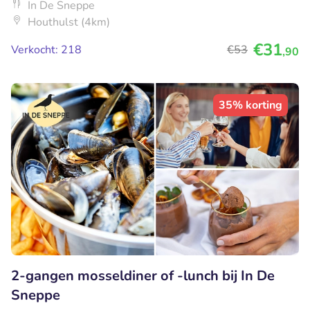
In De Sneppe
Houthulst (4km)
€31
Verkocht: 218
€53
,90
35% korting
2-gangen mosseldiner of -lunch bij In De
Sneppe