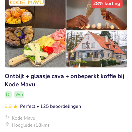
28% korting
Ontbijt + glaasje cava + onbeperkt koffie bij
Kode Mavu
Di
Wo
9.9
Perfect
• 125 beoordelingen
Kode Mavu
Hooglede (18km)