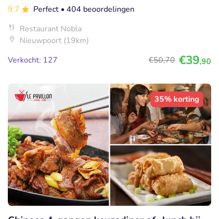
9.7
Perfect
• 404 beoordelingen
Restaurant Nobla
Nieuwpoort (19km)
€39
Verkocht: 127
€50
,70
,90
35% korting