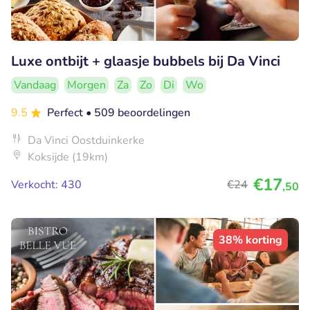
Luxe ontbijt + glaasje bubbels bij Da Vinci
Vandaag
Morgen
Za
Zo
Di
Wo
9.5
Perfect
• 509 beoordelingen
Da Vinci Oostduinkerke
Koksijde (19km)
€17
Verkocht: 430
€24
,50
38% korting