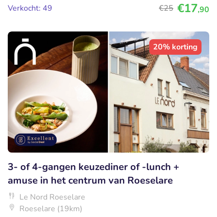
€17
Verkocht: 49
€25
,90
20% korting
3- of 4-gangen keuzediner of -lunch +
amuse in het centrum van Roeselare
Le Nord Roeselare
Roeselare (19km)