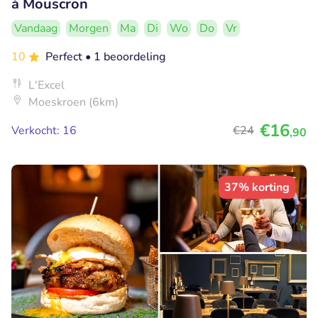
à Mouscron
Vandaag
Morgen
Ma
Di
Wo
Do
Vr
10
Perfect
• 1 beoordeling
L'Excel
Moeskroen (6km)
€16
Verkocht: 16
€24
,90
37% korting