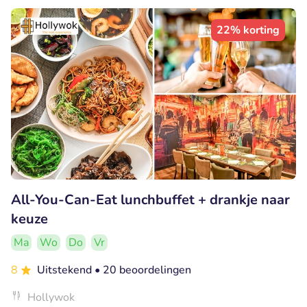
22% korting
All-You-Can-Eat lunchbuffet + drankje naar
keuze
Ma
Wo
Do
Vr
8
Uitstekend
• 20 beoordelingen
Hollywok