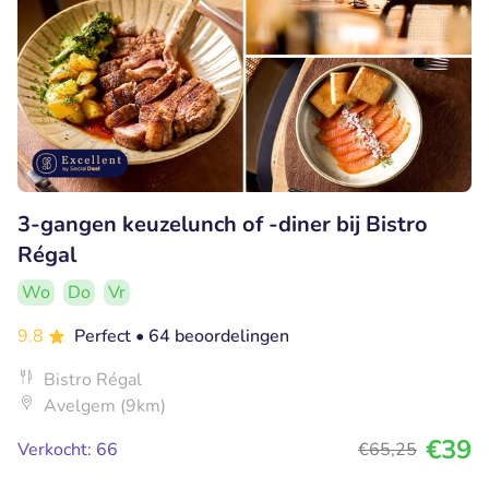
3-gangen keuzelunch of -diner bij Bistro
Régal
Wo
Do
Vr
9.8
Perfect
• 64 beoordelingen
Bistro Régal
Avelgem (9km)
€39
Verkocht: 66
€65
,25