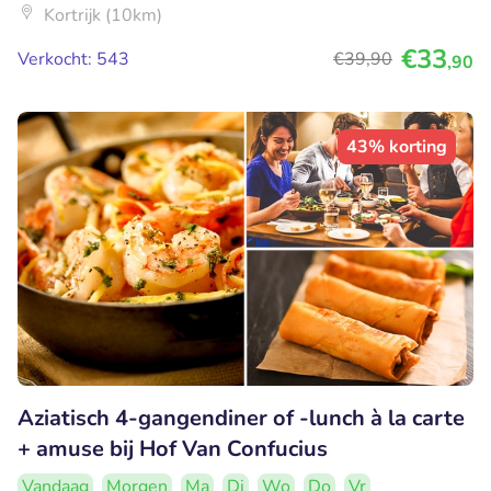
Kortrijk (10km)
€33
Verkocht: 543
€39
,90
,90
43% korting
Aziatisch 4-gangendiner of -lunch à la carte
+ amuse bij Hof Van Confucius
Vandaag
Morgen
Ma
Di
Wo
Do
Vr