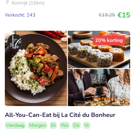
Kortrijk (10km)
€15
Verkocht: 243
€19
,25
20% korting
All-You-Can-Eat bij La Cité du Bonheur
Vandaag
Morgen
Di
Wo
Do
Vr