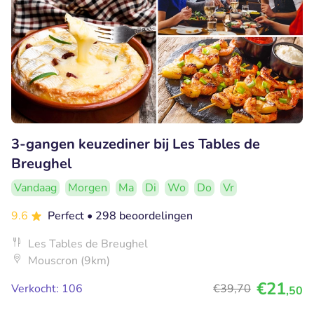
3-gangen keuzediner bij Les Tables de
Breughel
Vandaag
Morgen
Ma
Di
Wo
Do
Vr
9.6
Perfect
• 298 beoordelingen
Les Tables de Breughel
Mouscron (9km)
€21
Verkocht: 106
€39
,70
,50