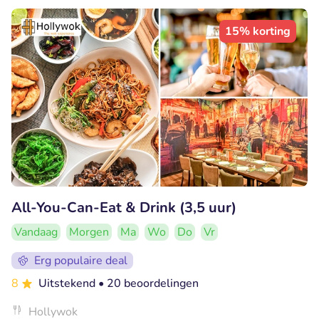
15% korting
All-You-Can-Eat & Drink (3,5 uur)
Vandaag
Morgen
Ma
Wo
Do
Vr
Erg populaire deal
8
Uitstekend
• 20 beoordelingen
Hollywok