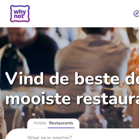
Vind de beste de
mooiste restaur
Hotels
Restaurants
Waar ga je naartoe?