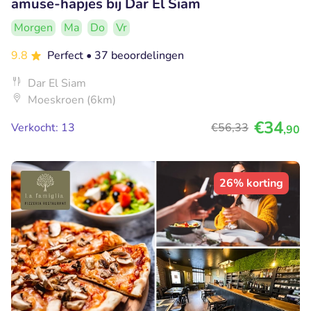
amuse-hapjes bij Dar El Siam
Morgen
Ma
Do
Vr
9.8
Perfect
• 37 beoordelingen
Dar El Siam
Moeskroen (6km)
€34
Verkocht: 13
€56
,33
,90
26% korting