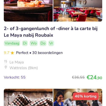
2- of 3-gangenlunch of -diner à la carte bij
Le Maya nabij Roubaix
Vandaag
Di
Wo
Do
Vr
9.7
Perfect
• 30 beoordelingen
Le Maya
Wattrelos (9km)
€24
Verkocht: 55
€36
,55
,90
46% korting