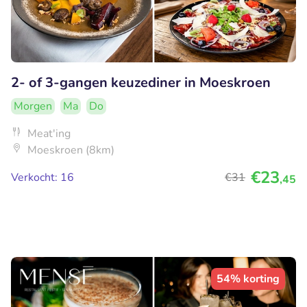
2- of 3-gangen keuzediner in Moeskroen
Morgen
Ma
Do
Meat'ing
Moeskroen (8km)
€23
Verkocht: 16
€31
,45
54% korting