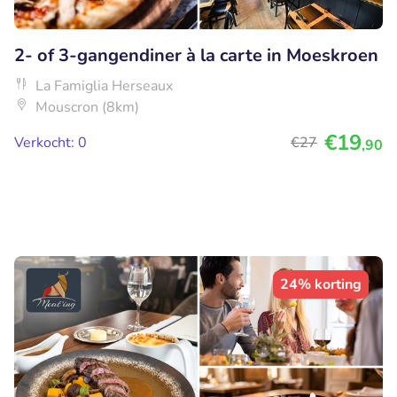
2- of 3-gangendiner à la carte in Moeskroen
La Famiglia Herseaux
Mouscron (8km)
€19
Verkocht: 0
€27
,90
24% korting