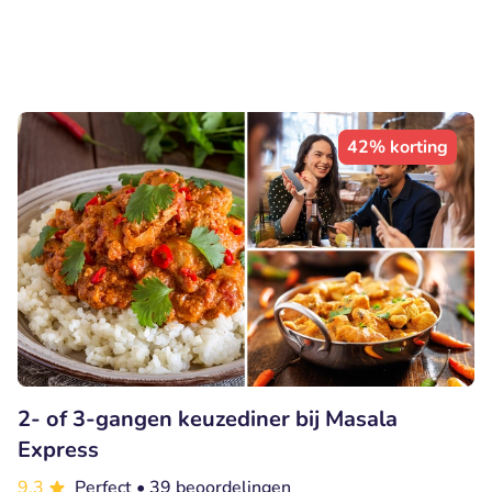
42% korting
2- of 3-gangen keuzediner bij Masala
Express
9.3
Perfect
• 39 beoordelingen