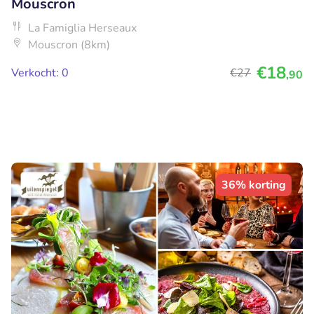
Mouscron
La Famiglia Herseaux
Mouscron (8km)
€18
Verkocht: 0
€27
,90
36% korting