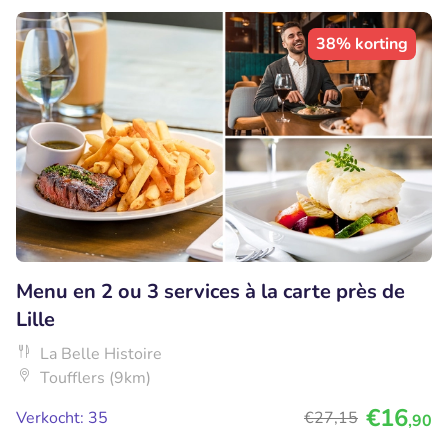
38% korting
Menu en 2 ou 3 services à la carte près de
Lille
La Belle Histoire
Toufflers (9km)
€16
Verkocht: 35
€27
,15
,90