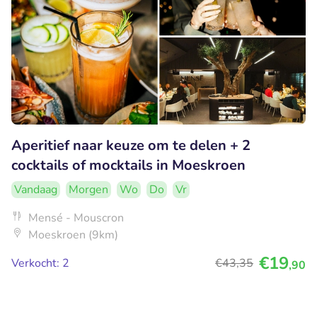
Aperitief naar keuze om te delen + 2
cocktails of mocktails in Moeskroen
Vandaag
Morgen
Wo
Do
Vr
Mensé - Mouscron
Moeskroen (9km)
€19
Verkocht: 2
€43
,35
,90