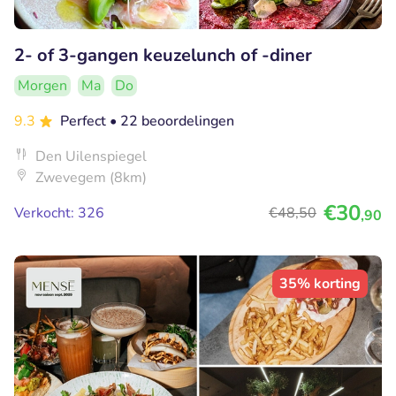
2- of 3-gangen keuzelunch of -diner
Morgen
Ma
Do
9.3
Perfect
• 22 beoordelingen
Den Uilenspiegel
Zwevegem (8km)
€30
Verkocht: 326
€48
,50
,90
35% korting