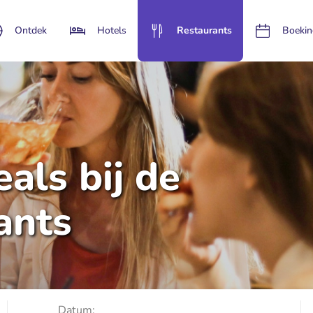
Ontdek
Hotels
Restaurants
Boekin
als bij de
ants
Datum: