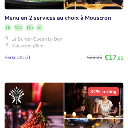
Menu en 2 services au choix à Mouscron
Di
Wo
Do
Vr
Le Burger Queen by Ben
Mouscron (8km)
€17
Verkocht: 51
€28
,25
,90
32% korting