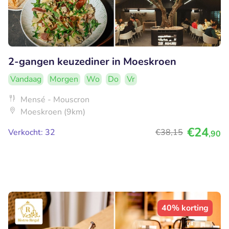
2-gangen keuzediner in Moeskroen
Vandaag
Morgen
Wo
Do
Vr
Mensé - Mouscron
Moeskroen (9km)
€24
Verkocht: 32
€38
,15
,90
40% korting