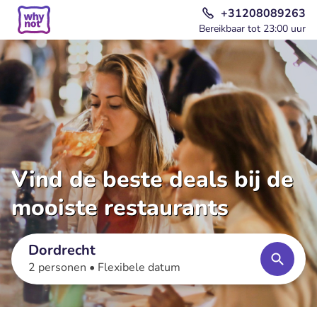
+31208089263
Bereikbaar tot 23:00 uur
Vind de beste deals bij de
mooiste restaurants
Dordrecht
2 personen •
Flexibele datum