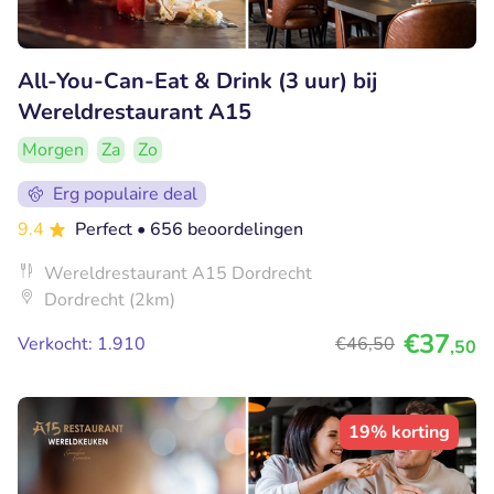
All-You-Can-Eat & Drink (3 uur) bij
Wereldrestaurant A15
Morgen
Za
Zo
Erg populaire deal
9.4
Perfect
• 656 beoordelingen
Wereldrestaurant A15 Dordrecht
Dordrecht (2km)
€37
Verkocht: 1.910
€46
,50
,50
19% korting