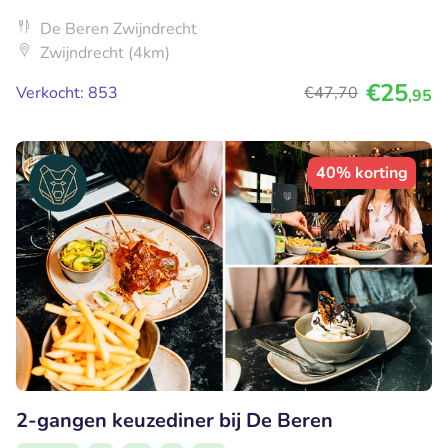
De Beren Zwijndrecht
Zwijndrecht (4km)
€25
Verkocht: 853
€47
,70
,95
40% korting
2-gangen keuzediner bij De Beren