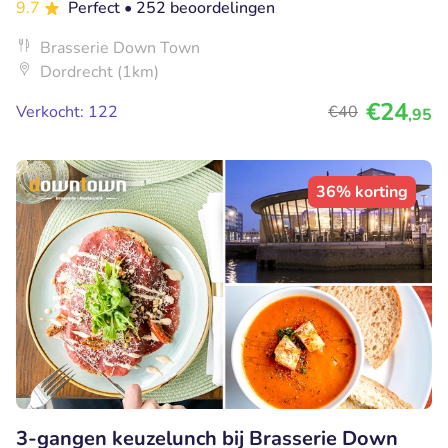
9.7
Perfect
• 252 beoordelingen
Brasserie Down Town
Dordrecht (1km)
€24
Verkocht: 122
€40
,95
36% korting
3-gangen keuzelunch bij Brasserie Down