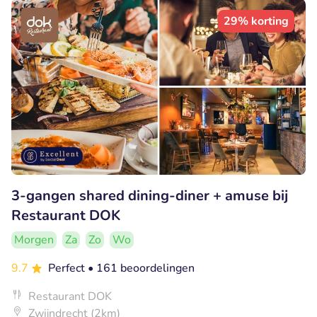
29% korting
3-gangen shared dining-diner + amuse bij
Restaurant DOK
Morgen
Za
Zo
Wo
9.7
Perfect
• 161 beoordelingen
Restaurant DOK
Zwijndrecht (2km)