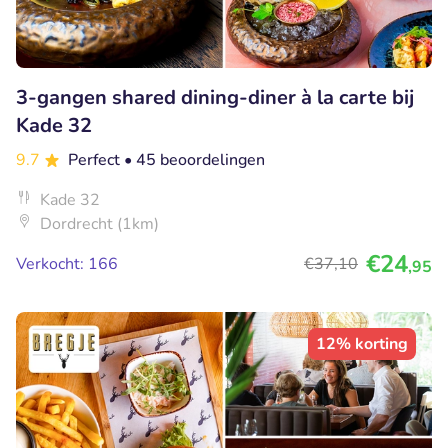
3-gangen shared dining-diner à la carte bij
Kade 32
9.7
Perfect
• 45 beoordelingen
Kade 32
Dordrecht (1km)
€24
Verkocht: 166
€37
,10
,95
12% korting