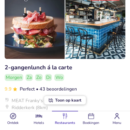
2-gangenlunch á la carte
Morgen
Za
Zo
Di
Wo
9.9
Perfect
• 43 beoordelingen
Toon op kaart
MEAT Franky's
Ridderkerk (8km)
€12
Verkocht: 86
€22
,95
Ontdek
Hotels
Restaurants
Boekingen
Menu