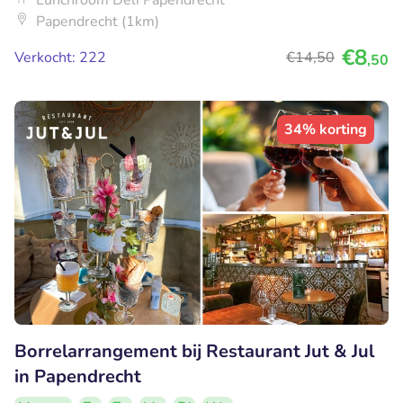
Papendrecht (1km)
€8
Verkocht: 222
€14
,50
,50
34% korting
Borrelarrangement bij Restaurant Jut & Jul
in Papendrecht