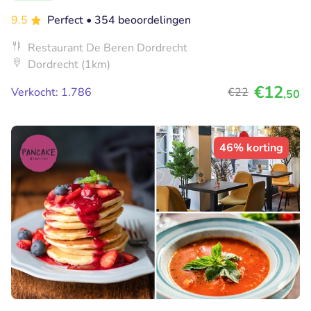
9.5
Perfect
• 354 beoordelingen
Restaurant De Beren Dordrecht
Dordrecht (1km)
€12
Verkocht: 1.786
€22
,50
46% korting