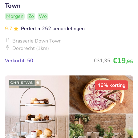
Town
Morgen
Zo
Wo
9.7
Perfect
• 252 beoordelingen
Brasserie Down Town
Dordrecht (1km)
€19
Verkocht: 50
€31
,35
,95
46% korting