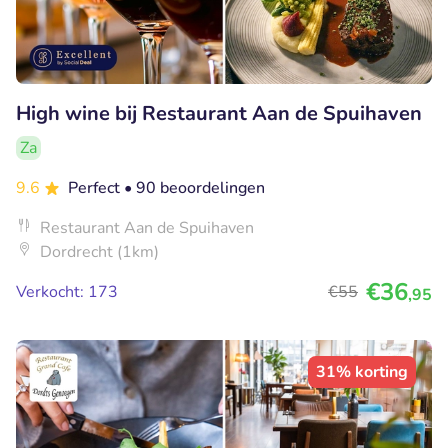
High wine bij Restaurant Aan de Spuihaven
Za
9.6
Perfect
• 90 beoordelingen
Restaurant Aan de Spuihaven
Dordrecht (1km)
€36
Verkocht: 173
€55
,95
31% korting