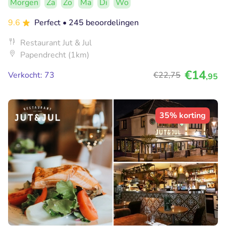
Morgen
Za
Zo
Ma
Di
Wo
9.6
Perfect
• 245 beoordelingen
Restaurant Jut & Jul
Papendrecht (1km)
€14
Verkocht: 73
€22
,75
,95
35% korting