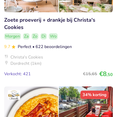
Zoete proeverij + drankje bij Christa's
Cookies
Morgen
Za
Zo
Di
Wo
9.7
Perfect
• 622 beoordelingen
Christa's Cookies
Dordrecht (1km)
€8
Verkocht: 421
€15
,65
,50
34% korting