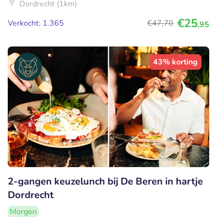
Dordrecht (1km)
€25
Verkocht: 1.365
€47
,70
,95
43% korting
2-gangen keuzelunch bij De Beren in hartje
Dordrecht
Morgen