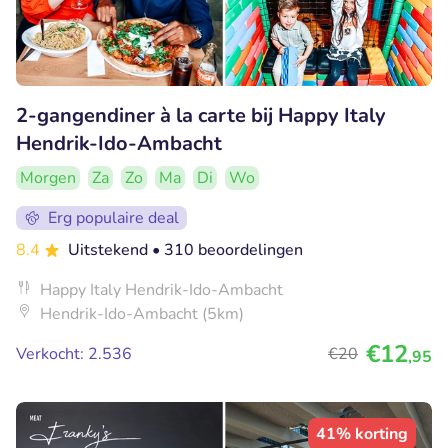
2-gangendiner à la carte bij Happy Italy
Hendrik-Ido-Ambacht
Morgen
Za
Zo
Ma
Di
Wo
Erg populaire deal
8.4
Uitstekend
• 310 beoordelingen
Happy Italy Hendrik-Ido-Ambacht
Hendrik-Ido-Ambacht (5km)
€12
Verkocht: 2.536
€20
,95
41% korting