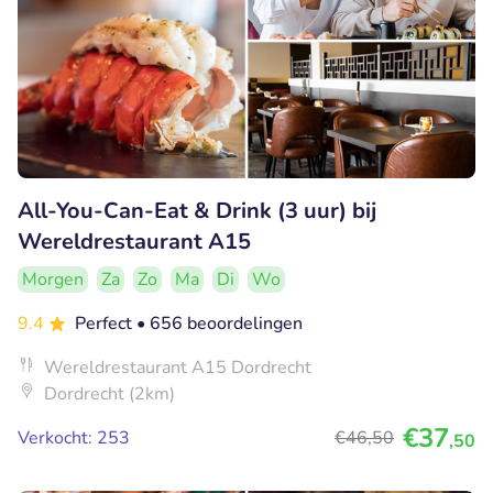
All-You-Can-Eat & Drink (3 uur) bij
Wereldrestaurant A15
Morgen
Za
Zo
Ma
Di
Wo
9.4
Perfect
• 656 beoordelingen
Wereldrestaurant A15 Dordrecht
Dordrecht (2km)
€37
Verkocht: 253
€46
,50
,50