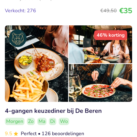
€35
Verkocht: 276
€49
,50
46% korting
4-gangen keuzediner bij De Beren
Morgen
Zo
Ma
Di
Wo
9.5
Perfect
• 126 beoordelingen