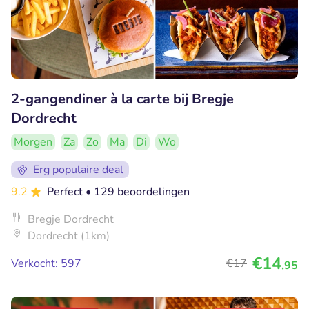
2-gangendiner à la carte bij Bregje
Dordrecht
Morgen
Za
Zo
Ma
Di
Wo
Erg populaire deal
9.2
Perfect
• 129 beoordelingen
Bregje Dordrecht
Dordrecht (1km)
€14
Verkocht: 597
€17
,95