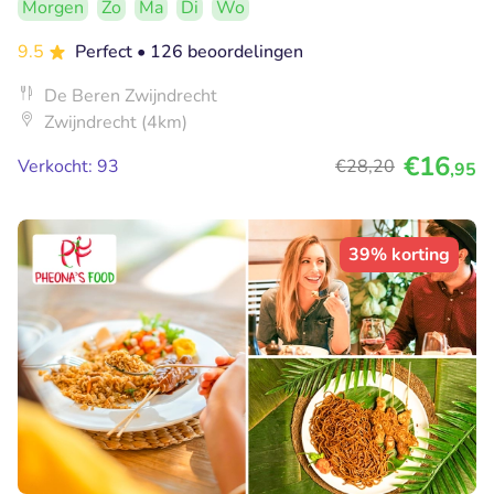
Morgen
Zo
Ma
Di
Wo
9.5
Perfect
• 126 beoordelingen
De Beren Zwijndrecht
Zwijndrecht (4km)
€16
Verkocht: 93
€28
,20
,95
39% korting