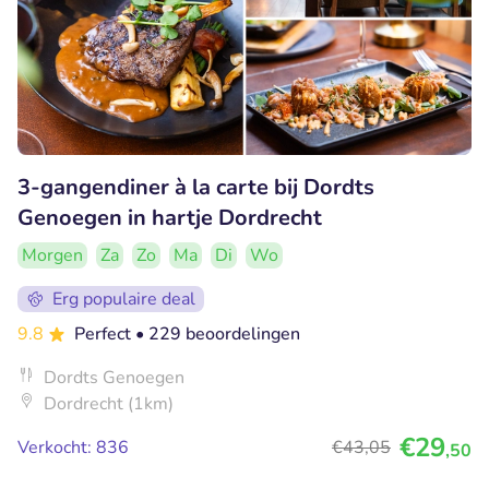
3-gangendiner à la carte bij Dordts
Genoegen in hartje Dordrecht
Morgen
Za
Zo
Ma
Di
Wo
Erg populaire deal
9.8
Perfect
• 229 beoordelingen
Dordts Genoegen
Dordrecht (1km)
€29
Verkocht: 836
€43
,05
,50