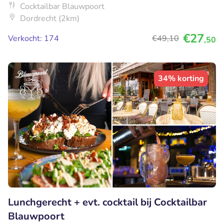
Cocktailbar Blauwpoort
Dordrecht (2km)
€27
Verkocht: 174
€49
,10
,50
34% korting
Lunchgerecht + evt. cocktail bij Cocktailbar
Blauwpoort