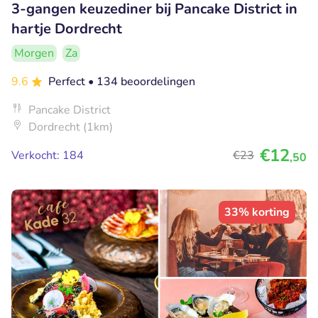
3-gangen keuzediner bij Pancake District in
hartje Dordrecht
Morgen
Za
9.6
Perfect
• 134 beoordelingen
Pancake District
Dordrecht (1km)
€12
Verkocht: 184
€23
,50
33% korting