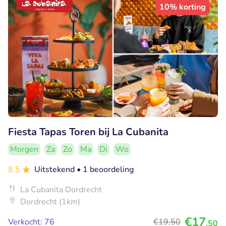
10% korting
Fiesta Tapas Toren bij La Cubanita
Morgen
Za
Zo
Ma
Di
Wo
8.5
Uitstekend
• 1 beoordeling
La Cubanita Dordrecht
Dordrecht (1km)
€17
Verkocht: 76
€19
,50
,50