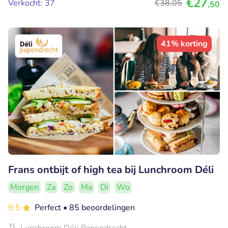
€27
Verkocht: 37
€38
,05
,50
41% korting
Frans ontbijt of high tea bij Lunchroom Déli
Morgen
Za
Zo
Ma
Di
Wo
9.5
Perfect
• 85 beoordelingen
Lunchroom Déli Papendrecht