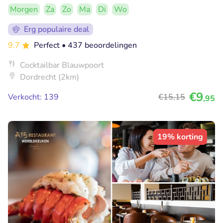
Morgen
Za
Zo
Ma
Di
Wo
Erg populaire deal
9.7
Perfect
• 437 beoordelingen
Cocktailbar Blauwpoort
Dordrecht (2km)
€9
Verkocht: 139
€15
,15
,95
19% korting