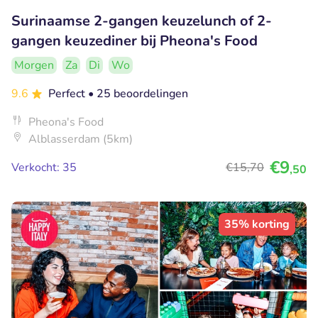
Surinaamse 2-gangen keuzelunch of 2-
gangen keuzediner bij Pheona's Food
Morgen
Za
Di
Wo
9.6
Perfect
• 25 beoordelingen
Pheona's Food
Alblasserdam (5km)
€9
Verkocht: 35
€15
,70
,50
35% korting