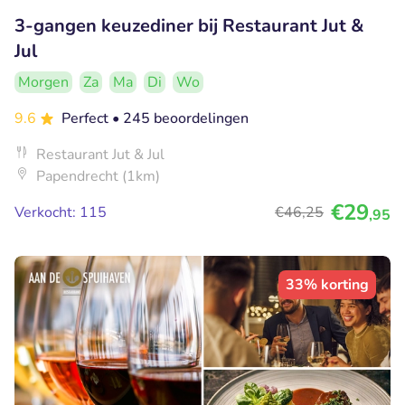
3-gangen keuzediner bij Restaurant Jut &
Jul
Morgen
Za
Ma
Di
Wo
9.6
Perfect
• 245 beoordelingen
Restaurant Jut & Jul
Papendrecht (1km)
€29
Verkocht: 115
€46
,25
,95
33% korting