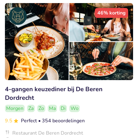
46% korting
4-gangen keuzediner bij De Beren
Dordrecht
Morgen
Za
Zo
Ma
Di
Wo
9.5
Perfect
• 354 beoordelingen
Restaurant De Beren Dordrecht