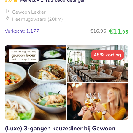
9.6
Perfect
• 1.493 beoordelingen
Gewoon Lekker
Heerhugowaard (20km)
€11
Verkocht: 1.177
€16
,95
,95
48% korting
(Luxe) 3-gangen keuzediner bij Gewoon