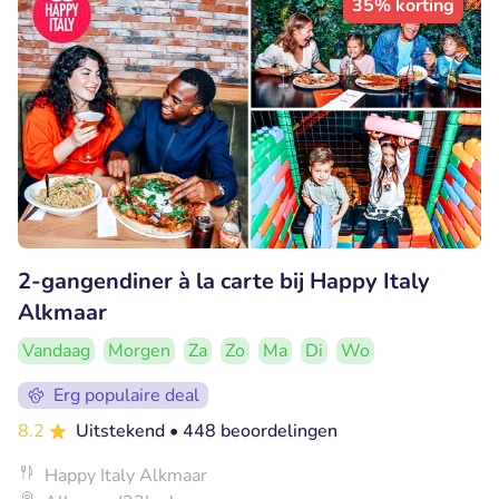
35% korting
2-gangendiner à la carte bij Happy Italy
Alkmaar
Vandaag
Morgen
Za
Zo
Ma
Di
Wo
Erg populaire deal
8.2
Uitstekend
• 448 beoordelingen
Happy Italy Alkmaar