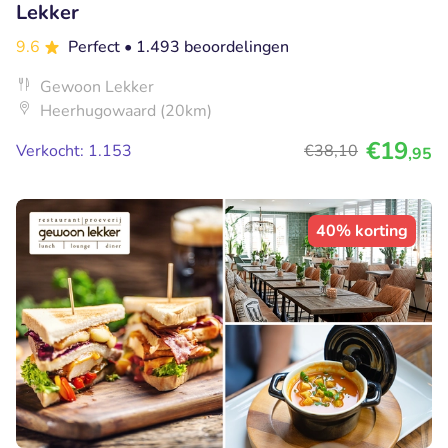
Lekker
9.6
Perfect
• 1.493 beoordelingen
Gewoon Lekker
Heerhugowaard (20km)
€19
Verkocht: 1.153
€38
,10
,95
40% korting