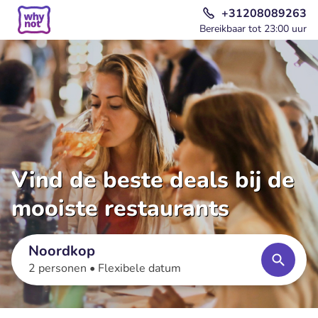
+31208089263
Bereikbaar tot 23:00 uur
Vind de beste deals bij de
mooiste restaurants
Noordkop
2 personen •
Flexibele datum