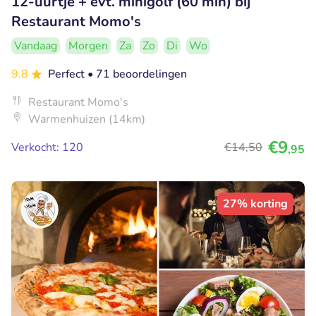
12-uurtje + evt. minigolf (60 min) bij
Restaurant Momo's
Vandaag
Morgen
Za
Zo
Di
Wo
9.8
Perfect
• 71 beoordelingen
Restaurant Momo's
Warmenhuizen (14km)
€9
Verkocht: 120
€14
,50
,95
27% korting