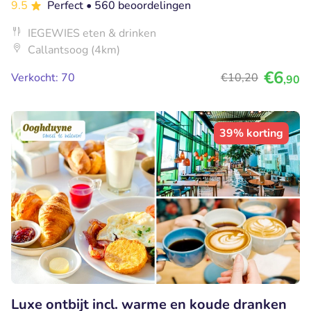
9.5
Perfect
• 560 beoordelingen
IEGEWIES eten & drinken
Callantsoog (4km)
€6
Verkocht: 70
€10
,20
,90
39% korting
Luxe ontbijt incl. warme en koude dranken