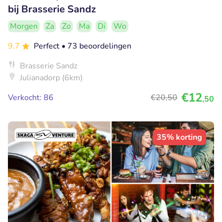
bij Brasserie Sandz
Morgen
Za
Zo
Ma
Di
Wo
9.7
Perfect
• 73 beoordelingen
Brasserie Sandz
Julianadorp (6km)
€12
Verkocht: 86
€20
,50
,50
35% korting