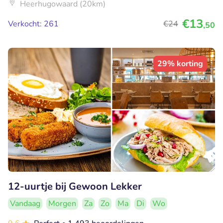
Heerhugowaard (20km)
€13
Verkocht: 261
€24
,50
29% korting
12-uurtje bij Gewoon Lekker
Vandaag
Morgen
Za
Zo
Ma
Di
Wo