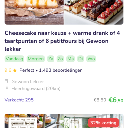
Cheesecake naar keuze + warme drank of 4
taartpunten of 6 petitfours bij Gewoon
lekker
Vandaag
Morgen
Za
Zo
Ma
Di
Wo
9.6
Perfect
• 1.493 beoordelingen
Gewoon Lekker
Heerhugowaard (20km)
€6
Verkocht: 295
€8
,50
,50
32% korting