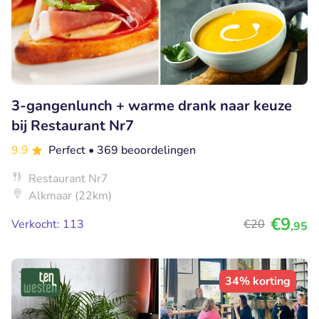
3-gangenlunch + warme drank naar keuze
bij Restaurant Nr7
9.9
Perfect
• 369 beoordelingen
Restaurant Nr7
Alkmaar (22km)
€9
Verkocht: 113
€20
,95
34% korting