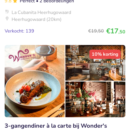
9.8
Perfect
• 2 beoordelingen
La Cubanita Heerhugowaard
Heerhugowaard (20km)
€17
Verkocht: 139
€19
,50
,50
10% korting
3-gangendiner à la carte bij Wonder's