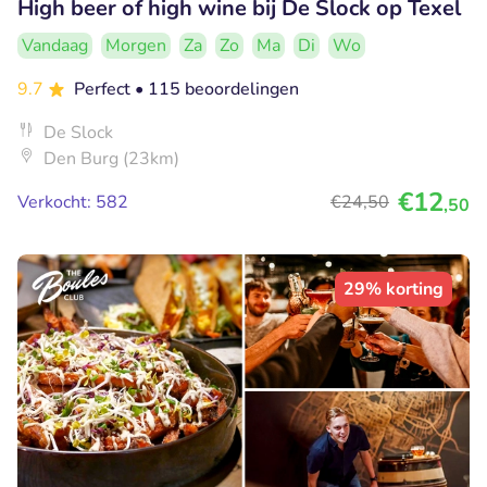
High beer of high wine bij De Slock op Texel
Vandaag
Morgen
Za
Zo
Ma
Di
Wo
9.7
Perfect
• 115 beoordelingen
De Slock
Den Burg (23km)
€12
Verkocht: 582
€24
,50
,50
29% korting