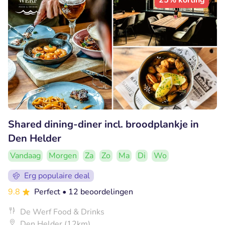
25% korting
Shared dining-diner incl. broodplankje in
Den Helder
Vandaag
Morgen
Za
Zo
Ma
Di
Wo
Erg populaire deal
9.8
Perfect
• 12 beoordelingen
De Werf Food & Drinks
Den Helder (12km)