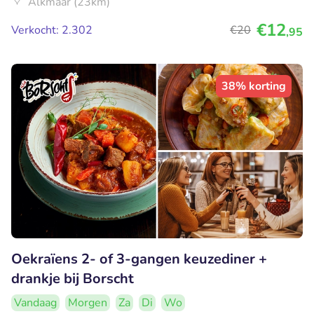
Alkmaar (23km)
€12
Verkocht: 2.302
€20
,95
38% korting
Oekraïens 2- of 3-gangen keuzediner +
drankje bij Borscht
Vandaag
Morgen
Za
Di
Wo