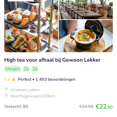
High tea voor afhaal bij Gewoon Lekker
Morgen
Za
Zo
9.6
Perfect
• 1.493 beoordelingen
Gewoon Lekker
Heerhugowaard (20km)
€22
Verkocht: 80
€32
,95
,50