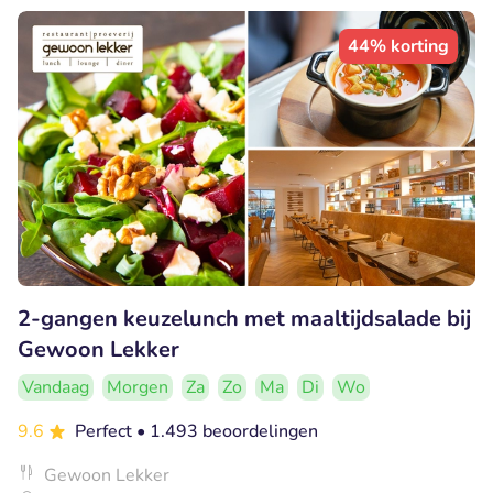
44% korting
2-gangen keuzelunch met maaltijdsalade bij
Gewoon Lekker
Vandaag
Morgen
Za
Zo
Ma
Di
Wo
9.6
Perfect
• 1.493 beoordelingen
Gewoon Lekker