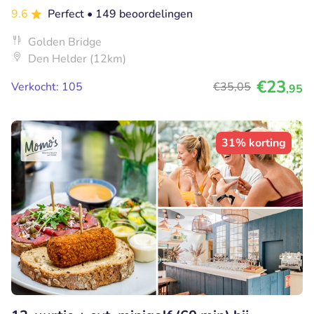
9.6
Perfect
• 149 beoordelingen
Golden Bridge
Den Helder (12km)
€23
Verkocht: 105
€35
,05
,95
31% korting