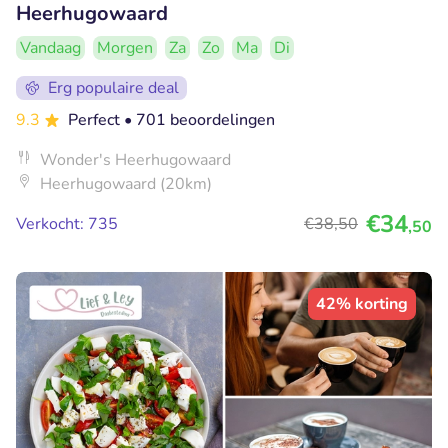
Heerhugowaard
Vandaag
Morgen
Za
Zo
Ma
Di
Erg populaire deal
9.3
Perfect
• 701 beoordelingen
Wonder's Heerhugowaard
Heerhugowaard (20km)
€34
Verkocht: 735
€38
,50
,50
42% korting