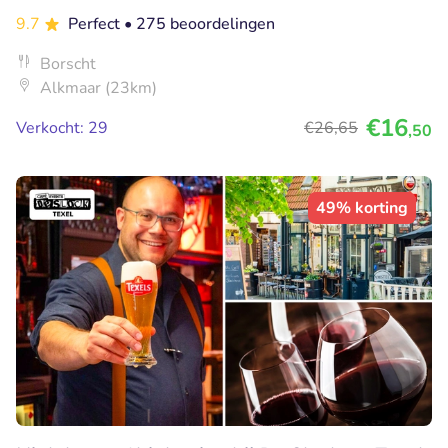
9.7
Perfect
• 275 beoordelingen
Borscht
Alkmaar (23km)
€16
Verkocht: 29
€26
,65
,50
49% korting