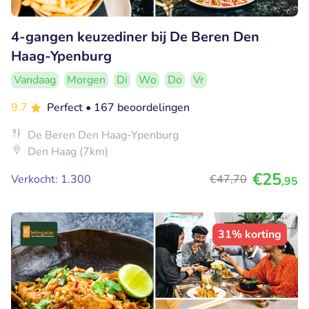
4-gangen keuzediner bij De Beren Den
Haag-Ypenburg
Vandaag
Morgen
Di
Wo
Do
Vr
9.7
Perfect
• 167 beoordelingen
De Beren Den Haag-Ypenburg
Den Haag (7km)
€25
Verkocht: 1.300
€47
,70
,95
31% korting