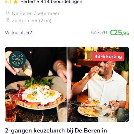
9.1
Perfect
• 414 beoordelingen
De Beren Zoetermeer
Zoetermeer (2km)
€25
Verkocht: 62
€47
,70
,95
43% korting
2-gangen keuzelunch bij De Beren in