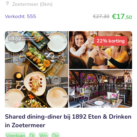
Zoetermeer (0km)
€17
Verkocht: 555
€27
,30
,50
22% korting
Shared dining-diner bij 1892 Eten & Drinken
in Zoetermeer
Vandaag
Di
Wo
Do