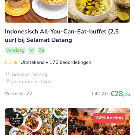
Indonesisch All-You-Can-Eat-buffet (2,5
uur) bij Selamat Datang
Vandaag
Vr
Za
8.2
Uitstekend
• 176 beoordelingen
Selamat Datang
Zoetermeer (0km)
€28
Verkocht: 77
€40
,40
,25
24% korting