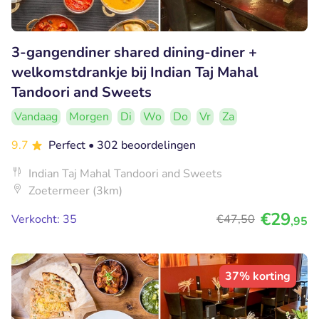
3-gangendiner shared dining-diner +
welkomstdrankje bij Indian Taj Mahal
Tandoori and Sweets
Vandaag
Morgen
Di
Wo
Do
Vr
Za
9.7
Perfect
• 302 beoordelingen
Indian Taj Mahal Tandoori and Sweets
Zoetermeer (3km)
€29
Verkocht: 35
€47
,50
,95
37% korting