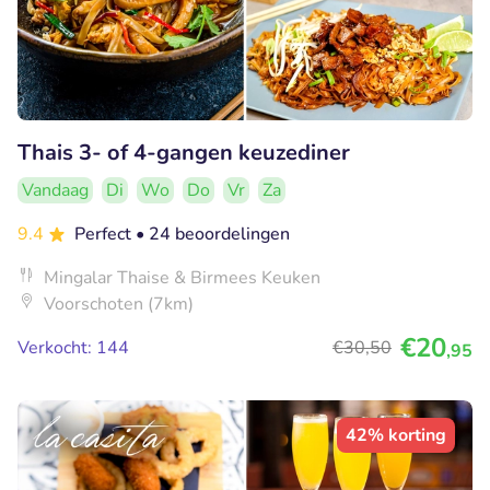
Thais 3- of 4-gangen keuzediner
Vandaag
Di
Wo
Do
Vr
Za
9.4
Perfect
• 24 beoordelingen
Mingalar Thaise & Birmees Keuken
Voorschoten (7km)
€20
Verkocht: 144
€30
,50
,95
42% korting