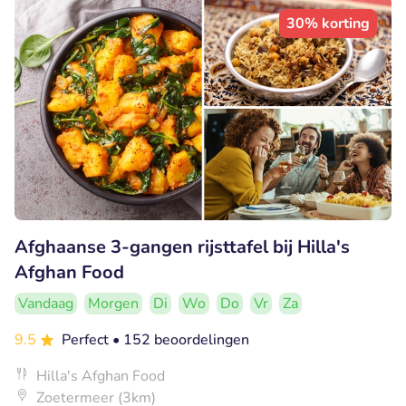
30% korting
Afghaanse 3-gangen rijsttafel bij Hilla's
Afghan Food
Vandaag
Morgen
Di
Wo
Do
Vr
Za
9.5
Perfect
• 152 beoordelingen
Hilla's Afghan Food
Zoetermeer (3km)