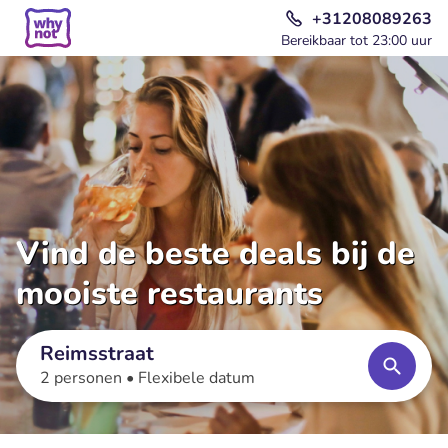
+31208089263
Bereikbaar tot 23:00 uur
Vind de beste deals bij de
mooiste restaurants
Reimsstraat
2 personen •
Flexibele datum