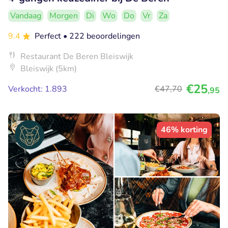
Vandaag
Morgen
Di
Wo
Do
Vr
Za
9.4
Perfect
• 222 beoordelingen
Restaurant De Beren Bleiswijk
Bleiswijk (5km)
€25
Verkocht: 1.893
€47
,70
,95
46% korting