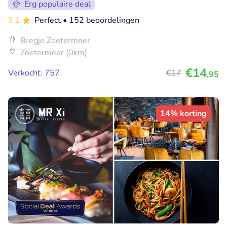
Erg populaire deal
9.1
Perfect
• 152 beoordelingen
Bregje Zoetermeer
Zoetermeer (0km)
€14
Verkocht: 757
€17
,95
14% korting