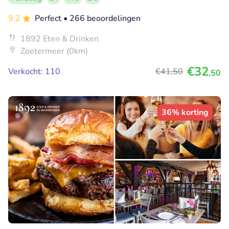
9.2
Perfect
• 266 beoordelingen
1892 Eten & Drinken
Zoetermeer (0km)
€32
Verkocht: 110
€41
,50
,50
36% korting