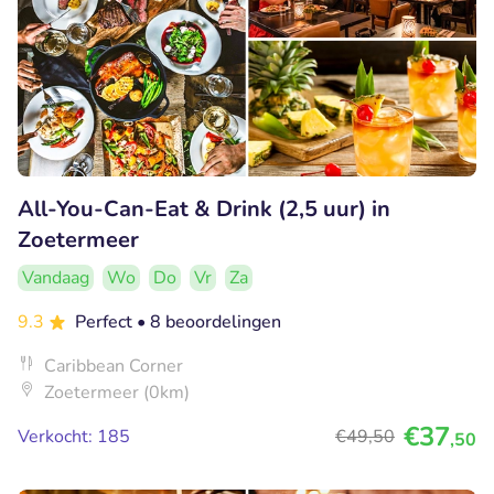
All-You-Can-Eat & Drink (2,5 uur) in
Zoetermeer
Vandaag
Wo
Do
Vr
Za
9.3
Perfect
• 8 beoordelingen
Caribbean Corner
Zoetermeer (0km)
€37
Verkocht: 185
€49
,50
,50