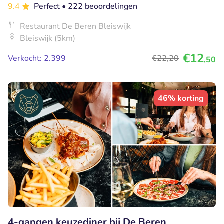
9.4
Perfect
• 222 beoordelingen
Restaurant De Beren Bleiswijk
Bleiswijk (5km)
€12
Verkocht: 2.399
€22
,20
,50
46% korting
4-gangen keuzediner bij De Beren