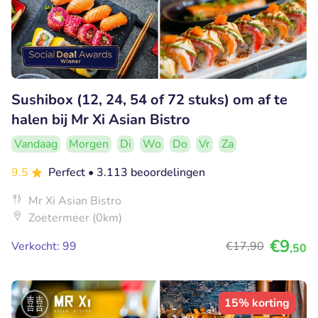
Sushibox (12, 24, 54 of 72 stuks) om af te
halen bij Mr Xi Asian Bistro
Vandaag
Morgen
Di
Wo
Do
Vr
Za
9.5
Perfect
• 3.113 beoordelingen
Mr Xi Asian Bistro
Zoetermeer (0km)
€9
Verkocht: 99
€17
,90
,50
15% korting