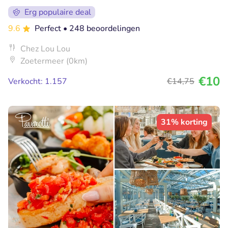
Erg populaire deal
9.6
Perfect
• 248 beoordelingen
Chez Lou Lou
Zoetermeer (0km)
€10
Verkocht: 1.157
€14
,75
31% korting