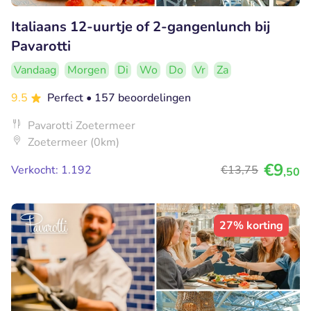
Italiaans 12-uurtje of 2-gangenlunch bij
Pavarotti
Vandaag
Morgen
Di
Wo
Do
Vr
Za
9.5
Perfect
• 157 beoordelingen
Pavarotti Zoetermeer
Zoetermeer (0km)
€9
Verkocht: 1.192
€13
,75
,50
27% korting