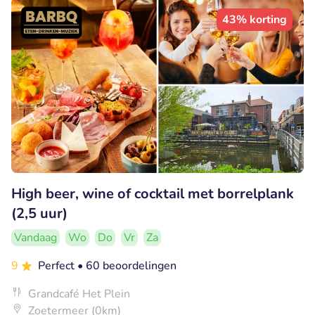
43% korting
High beer, wine of cocktail met borrelplank
(2,5 uur)
Vandaag
Wo
Do
Vr
Za
9
Perfect
• 60 beoordelingen
Grandcafé Het Plein
Zoetermeer (0km)