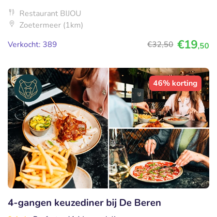
Restaurant BIJOU
Zoetermeer (1km)
€19
Verkocht: 389
€32
,50
,50
46% korting
4-gangen keuzediner bij De Beren