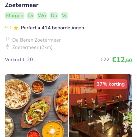
Zoetermeer
Morgen
Di
Wo
Do
Vr
9.1
Perfect
• 414 beoordelingen
De Beren Zoetermeer
Zoetermeer (2km)
€12
Verkocht: 20
€22
,50
37% korting