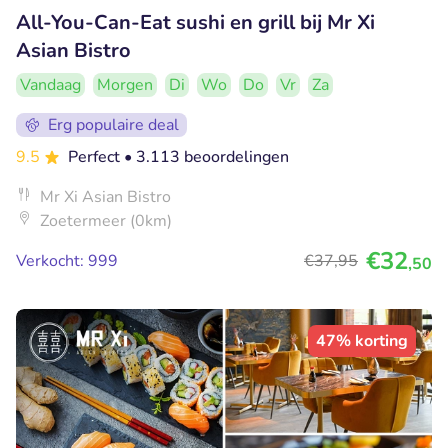
All-You-Can-Eat sushi en grill bij Mr Xi
Asian Bistro
Vandaag
Morgen
Di
Wo
Do
Vr
Za
Erg populaire deal
9.5
Perfect
• 3.113 beoordelingen
Mr Xi Asian Bistro
Zoetermeer (0km)
€32
Verkocht: 999
€37
,95
,50
47% korting