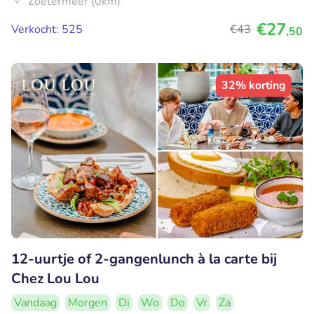
Zoetermeer (0km)
€27
Verkocht: 525
€43
,50
32% korting
12-uurtje of 2-gangenlunch à la carte bij
Chez Lou Lou
Vandaag
Morgen
Di
Wo
Do
Vr
Za