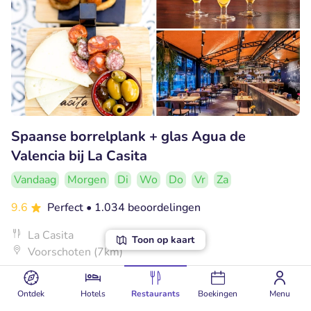
Spaanse borrelplank + glas Agua de
Valencia bij La Casita
Vandaag
Morgen
Di
Wo
Do
Vr
Za
9.6
Perfect
• 1.034 beoordelingen
La Casita
Toon op kaart
Voorschoten (7km)
€10
Verkocht: 149
€18
,75
,95
Ontdek
Hotels
Restaurants
Boekingen
Menu