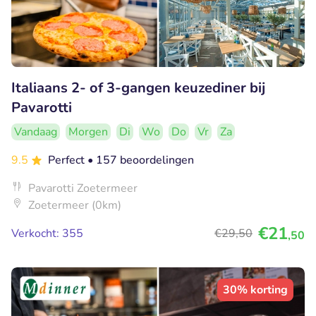
Italiaans 2- of 3-gangen keuzediner bij
Pavarotti
Vandaag
Morgen
Di
Wo
Do
Vr
Za
9.5
Perfect
• 157 beoordelingen
Pavarotti Zoetermeer
Zoetermeer (0km)
€21
Verkocht: 355
€29
,50
,50
30% korting