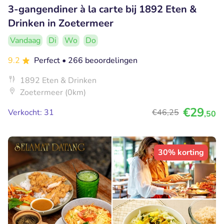
3-gangendiner à la carte bij 1892 Eten &
Drinken in Zoetermeer
Vandaag
Di
Wo
Do
9.2
Perfect
• 266 beoordelingen
1892 Eten & Drinken
Zoetermeer (0km)
€29
Verkocht: 31
€46
,25
,50
30% korting