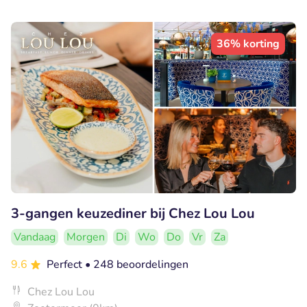
36% korting
3-gangen keuzediner bij Chez Lou Lou
Vandaag
Morgen
Di
Wo
Do
Vr
Za
9.6
Perfect
• 248 beoordelingen
Chez Lou Lou