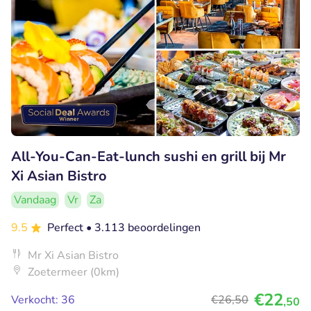
All-You-Can-Eat-lunch sushi en grill bij Mr
Xi Asian Bistro
Vandaag
Vr
Za
9.5
Perfect
• 3.113 beoordelingen
Mr Xi Asian Bistro
Zoetermeer (0km)
€22
Verkocht: 36
€26
,50
,50