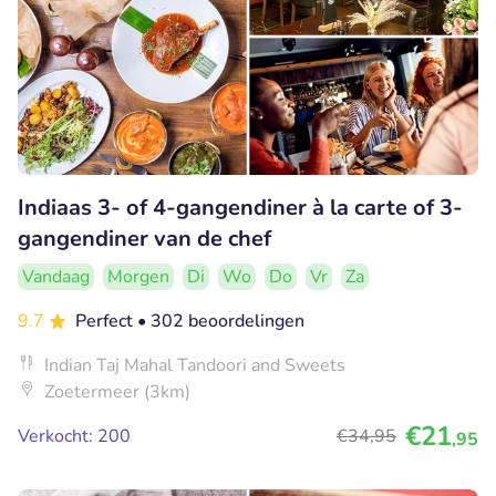
Indiaas 3- of 4-gangendiner à la carte of 3-
gangendiner van de chef
Vandaag
Morgen
Di
Wo
Do
Vr
Za
9.7
Perfect
• 302 beoordelingen
Indian Taj Mahal Tandoori and Sweets
Zoetermeer (3km)
€21
Verkocht: 200
€34
,95
,95