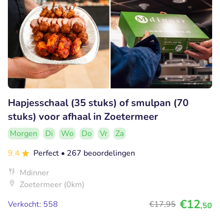
Hapjesschaal (35 stuks) of smulpan (70
stuks) voor afhaal in Zoetermeer
Morgen
Di
Wo
Do
Vr
Za
9.4
Perfect
• 267 beoordelingen
Mdinner
Zoetermeer (0km)
€12
Verkocht: 558
€17
,95
,50