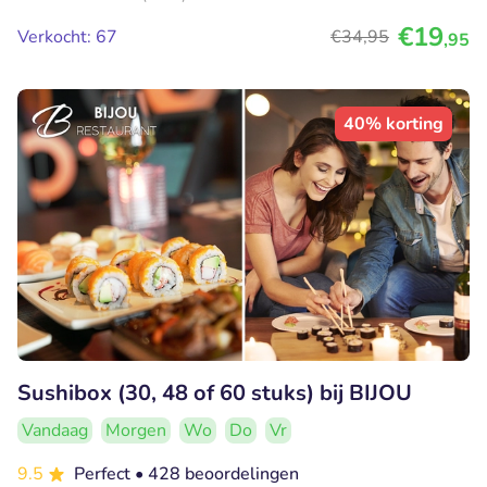
€19
Verkocht: 67
€34
,95
,95
40% korting
Sushibox (30, 48 of 60 stuks) bij BIJOU
Vandaag
Morgen
Wo
Do
Vr
9.5
Perfect
• 428 beoordelingen