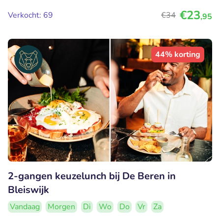
€23
Verkocht: 69
€34
,95
44% korting
2-gangen keuzelunch bij De Beren in
Bleiswijk
Vandaag
Morgen
Di
Wo
Do
Vr
Za