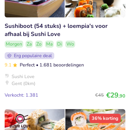
Sushiboot (54 stuks) + loempia's voor
afhaal bij Sushi Love
Morgen
Za
Zo
Ma
Di
Wo
Erg populaire deal
9.1
Perfect
• 1.681 beoordelingen
Sushi Love
Gent (0km)
€29
Verkocht: 1.381
€45
,90
36% korting