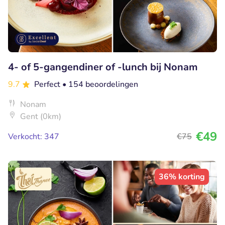
4- of 5-gangendiner of -lunch bij Nonam
9.7
Perfect
• 154 beoordelingen
Nonam
Gent (0km)
€49
Verkocht: 347
€75
36% korting