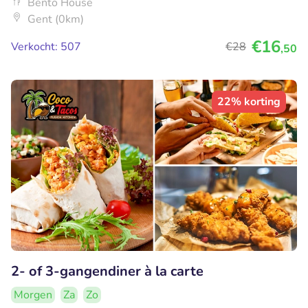
Bento House
Gent (0km)
€16
Verkocht: 507
€28
,50
22% korting
2- of 3-gangendiner à la carte
Morgen
Za
Zo