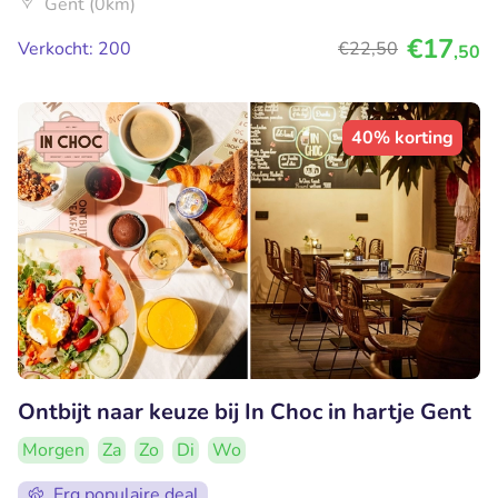
Gent (0km)
€17
Verkocht: 200
€22
,50
,50
40% korting
Ontbijt naar keuze bij In Choc in hartje Gent
Morgen
Za
Zo
Di
Wo
Erg populaire deal