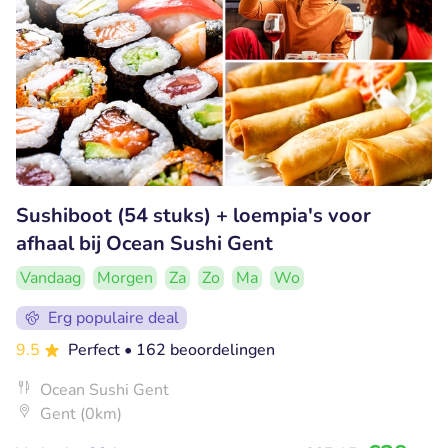
Sushiboot (54 stuks) + loempia's voor
afhaal bij Ocean Sushi Gent
Vandaag
Morgen
Za
Zo
Ma
Wo
Erg populaire deal
9.5
Perfect
• 162 beoordelingen
Ocean Sushi Gent
Gent (0km)