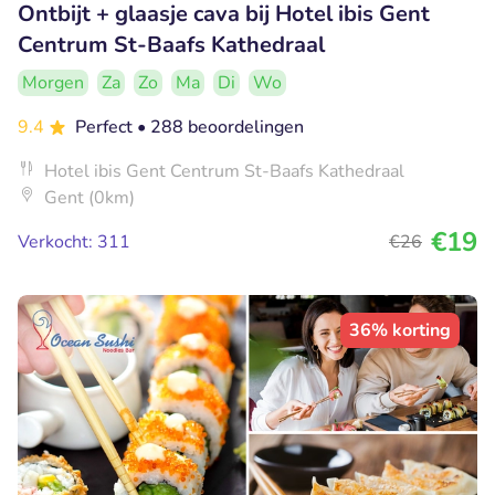
Ontbijt + glaasje cava bij Hotel ibis Gent
Centrum St-Baafs Kathedraal
Morgen
Za
Zo
Ma
Di
Wo
9.4
Perfect
• 288 beoordelingen
Hotel ibis Gent Centrum St-Baafs Kathedraal
Gent (0km)
€19
Verkocht: 311
€26
36% korting