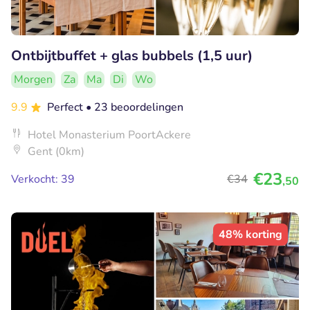
Ontbijtbuffet + glas bubbels (1,5 uur)
Morgen
Za
Ma
Di
Wo
9.9
Perfect
• 23 beoordelingen
Hotel Monasterium PoortAckere
Gent (0km)
€23
Verkocht: 39
€34
,50
48% korting