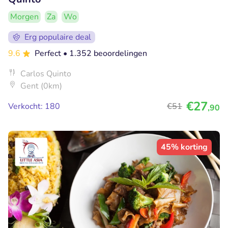
Morgen
Za
Wo
Erg populaire deal
9.6
Perfect
• 1.352 beoordelingen
Carlos Quinto
Gent (0km)
€27
Verkocht: 180
€51
,90
45% korting