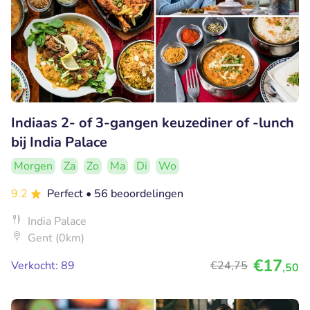
Indiaas 2- of 3-gangen keuzediner of -lunch
bij India Palace
Morgen
Za
Zo
Ma
Di
Wo
9.2
Perfect
• 56 beoordelingen
India Palace
Gent (0km)
€17
Verkocht: 89
€24
,75
,50