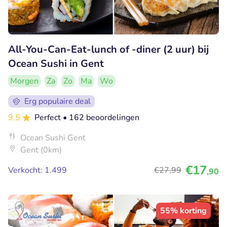
All-You-Can-Eat-lunch of -diner (2 uur) bij
Ocean Sushi in Gent
Morgen
Za
Zo
Ma
Wo
Erg populaire deal
9.5
Perfect
• 162 beoordelingen
Ocean Sushi Gent
Gent (0km)
€17
Verkocht: 1.499
€27
,99
,90
55% korting