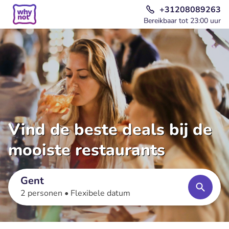
+31208089263
Bereikbaar tot 23:00 uur
Vind de beste deals bij de
mooiste restaurants
Gent
2 personen •
Flexibele datum