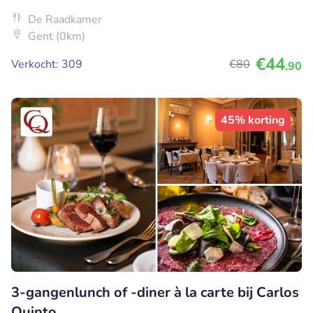
De Raadkamer
Gent (0km)
€44
Verkocht: 309
€80
,90
45% korting
3-gangenlunch of -diner à la carte bij Carlos
Quinto