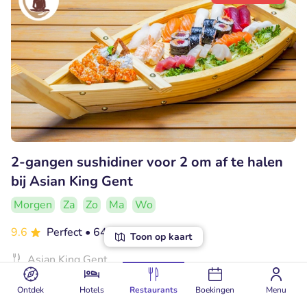
2-gangen sushidiner voor 2 om af te halen
bij Asian King Gent
Morgen
Za
Zo
Ma
Wo
9.6
Perfect
• 646 beoordelingen
Toon op kaart
Asian King Gent
Gent (0km)
Ontdek
Hotels
Restaurants
Boekingen
Menu
€35
Verkocht: 72
€50
,50