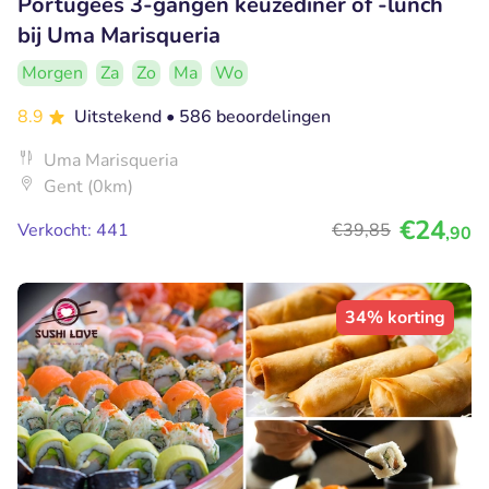
Portugees 3-gangen keuzediner of -lunch
bij Uma Marisqueria
Morgen
Za
Zo
Ma
Wo
8.9
Uitstekend
• 586 beoordelingen
Uma Marisqueria
Gent (0km)
€24
Verkocht: 441
€39
,85
,90
34% korting