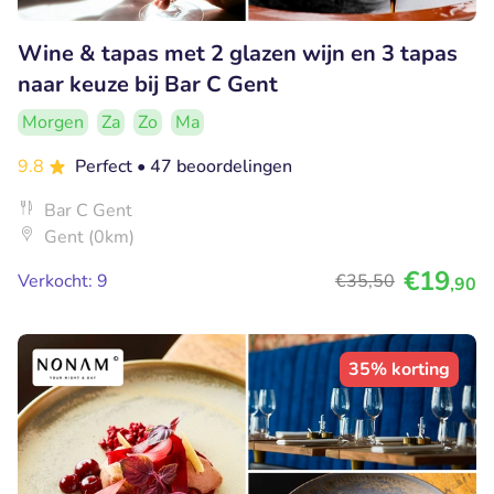
Wine & tapas met 2 glazen wijn en 3 tapas
naar keuze bij Bar C Gent
Morgen
Za
Zo
Ma
9.8
Perfect
• 47 beoordelingen
Bar C Gent
Gent (0km)
€19
Verkocht: 9
€35
,50
,90
35% korting