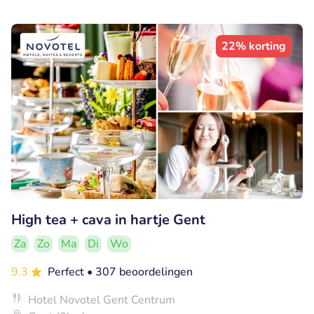
22% korting
High tea + cava in hartje Gent
Za
Zo
Ma
Di
Wo
9.3
Perfect
• 307 beoordelingen
Hotel Novotel Gent Centrum