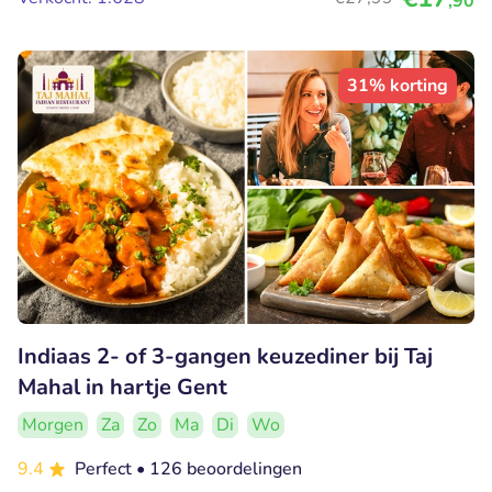
,90
31% korting
Indiaas 2- of 3-gangen keuzediner bij Taj
Mahal in hartje Gent
Morgen
Za
Zo
Ma
Di
Wo
9.4
Perfect
• 126 beoordelingen