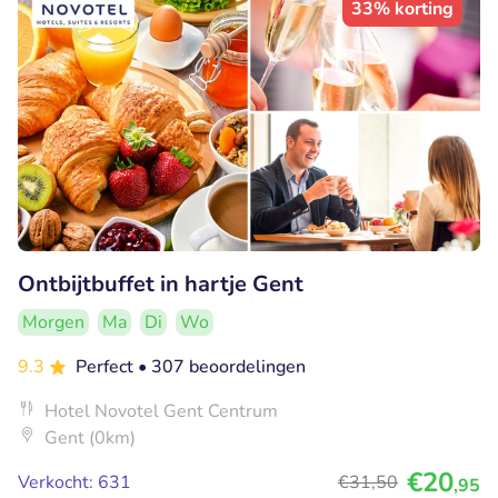
33% korting
Ontbijtbuffet in hartje Gent
Morgen
Ma
Di
Wo
9.3
Perfect
• 307 beoordelingen
Hotel Novotel Gent Centrum
Gent (0km)
€20
Verkocht: 631
€31
,50
,95