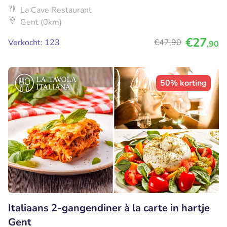
La Cave Restaurant
Gent (0km)
€27
Verkocht: 123
€47
,90
,90
50% korting
Italiaans 2-gangendiner à la carte in hartje
Gent