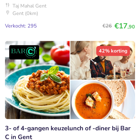
Taj Mahal Gent
Gent (0km)
€17
Verkocht: 295
€26
,90
42% korting
3- of 4-gangen keuzelunch of -diner bij Bar
C in Gent