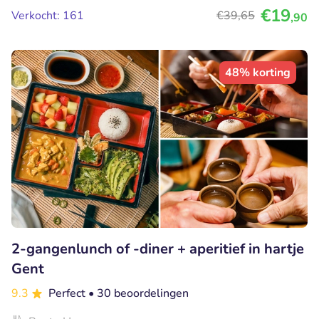
€19
Verkocht: 161
€39
,65
,90
48% korting
2-gangenlunch of -diner + aperitief in hartje
Gent
9.3
Perfect
• 30 beoordelingen