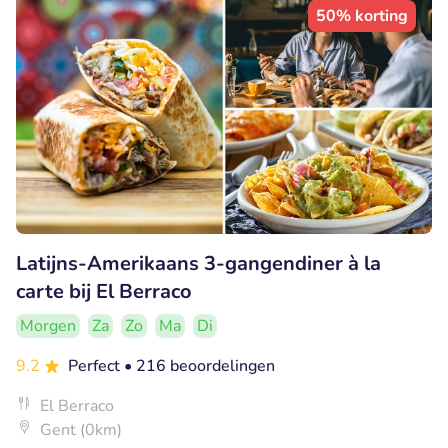
50% korting
Latijns-Amerikaans 3-gangendiner à la
carte bij El Berraco
Morgen
Za
Zo
Ma
Di
9.2
Perfect
• 216 beoordelingen
El Berraco
Gent (0km)