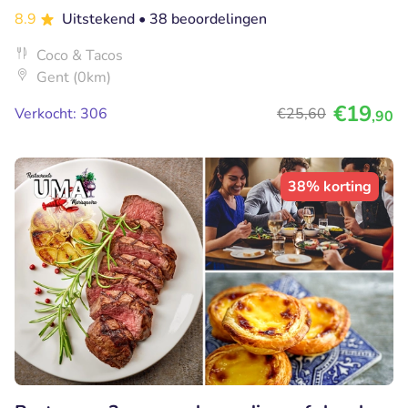
8.9
Uitstekend
• 38 beoordelingen
Coco & Tacos
Gent (0km)
€19
Verkocht: 306
€25
,60
,90
38% korting