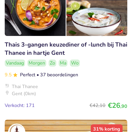
Thais 3-gangen keuzediner of -lunch bij Thai
Thanee in hartje Gent
Vandaag
Morgen
Zo
Ma
Wo
9.5
Perfect
• 37 beoordelingen
Thai Thanee
Gent (0km)
€26
Verkocht: 171
€42
,10
,90
31% korting