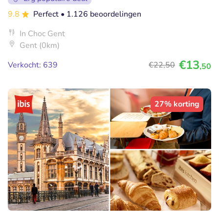
9.8
Perfect
• 1.126 beoordelingen
In Choc Gent
Gent (0km)
€13
Verkocht: 639
€22
,50
,50
27% korting