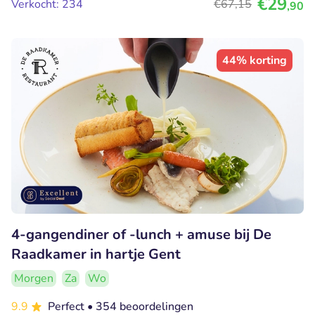
€29
Verkocht: 234
€67
,15
,90
44% korting
4-gangendiner of -lunch + amuse bij De
Raadkamer in hartje Gent
Morgen
Za
Wo
9.9
Perfect
• 354 beoordelingen