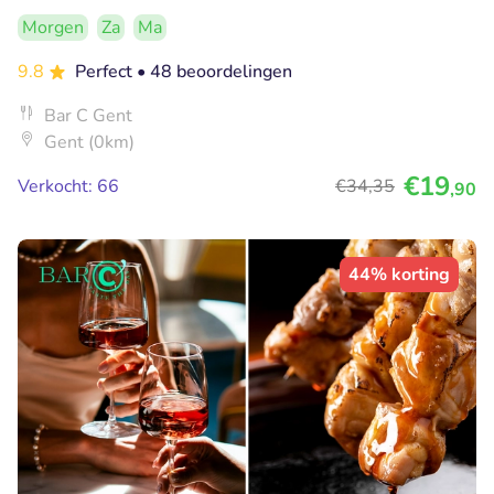
Morgen
Za
Ma
9.8
Perfect
• 48 beoordelingen
Bar C Gent
Gent (0km)
€19
Verkocht: 66
€34
,35
,90
44% korting