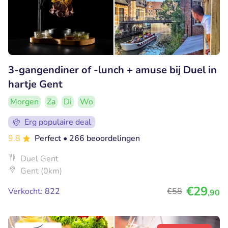
3-gangendiner of -lunch + amuse bij Duel in
hartje Gent
Morgen
Za
Di
Wo
Erg populaire deal
9.8
Perfect
• 266 beoordelingen
Duel Gent
Gent (0km)
€29
Verkocht: 822
€58
,90