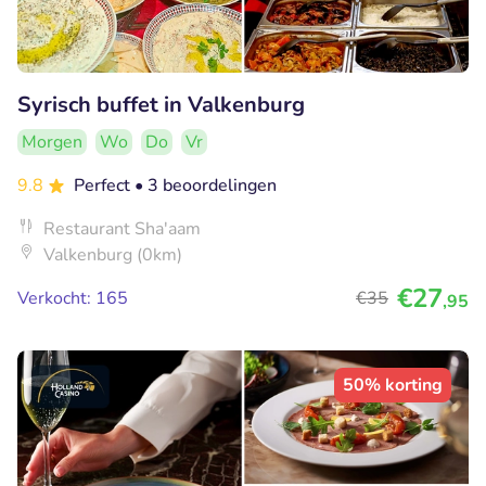
Syrisch buffet in Valkenburg
Morgen
Wo
Do
Vr
9.8
Perfect
• 3 beoordelingen
Restaurant Sha'aam
Valkenburg (0km)
€27
Verkocht: 165
€35
,95
50% korting