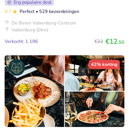
Erg populaire deal
9.7
Perfect
• 529 beoordelingen
De Beren Valkenburg-Centrum
Valkenburg (0km)
€12
Verkocht: 1.196
€22
,50
42% korting