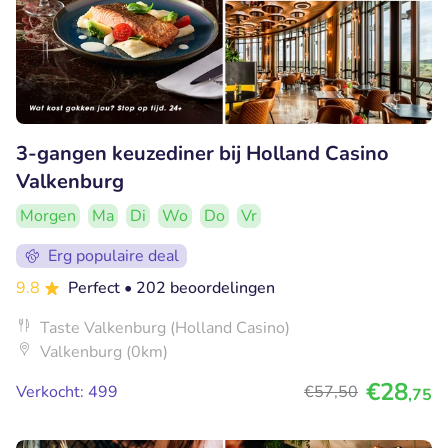
3-gangen keuzediner bij Holland Casino
Valkenburg
Morgen
Ma
Di
Wo
Do
Vr
Erg populaire deal
9.8
Perfect
• 202 beoordelingen
Taste Valkenburg (Holland Casino)
Valkenburg (0km)
€28
Verkocht: 499
€57
,50
,75