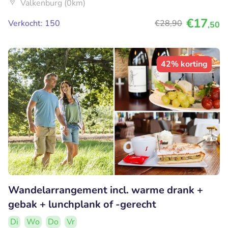
Valkenburg (0km)
€17
Verkocht: 150
€28
,90
,50
42% korting
Wandelarrangement incl. warme drank +
gebak + lunchplank of -gerecht
Di
Wo
Do
Vr