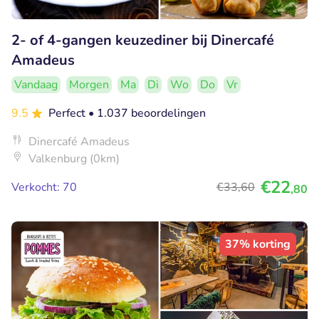
2- of 4-gangen keuzediner bij Dinercafé
Amadeus
Vandaag
Morgen
Ma
Di
Wo
Do
Vr
9.5
Perfect
• 1.037 beoordelingen
Dinercafé Amadeus
Valkenburg (0km)
€22
Verkocht: 70
€33
,60
,80
37% korting