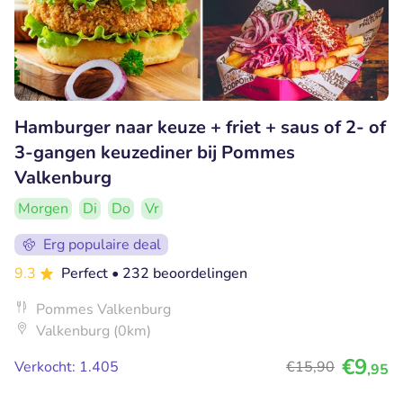
Hamburger naar keuze + friet + saus of 2- of
3-gangen keuzediner bij Pommes
Valkenburg
Morgen
Di
Do
Vr
Erg populaire deal
9.3
Perfect
• 232 beoordelingen
Pommes Valkenburg
Valkenburg (0km)
€9
Verkocht: 1.405
€15
,90
,95