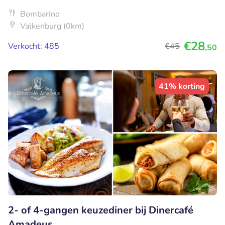
Bombarino
Valkenburg (0km)
€28
Verkocht: 485
€45
,50
41% korting
2- of 4-gangen keuzediner bij Dinercafé
Amadeus