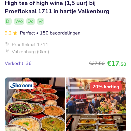
High tea of high wine (1,5 uur) bij
Proeflokaal 1711 in hartje Valkenburg
Di
Wo
Do
Vr
9.2
Perfect
• 150 beoordelingen
Proeflokaal 1711
Valkenburg (0km)
€17
Verkocht: 36
€27
,50
,50
20% korting