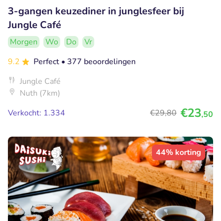
3-gangen keuzediner in junglesfeer bij
Jungle Café
Morgen
Wo
Do
Vr
9.2
Perfect
• 377 beoordelingen
Jungle Café
Nuth (7km)
€23
Verkocht: 1.334
€29
,80
,50
44% korting