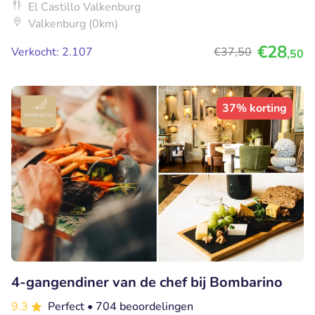
El Castillo Valkenburg
Valkenburg (0km)
€28
Verkocht: 2.107
€37
,50
,50
37% korting
4-gangendiner van de chef bij Bombarino
9.3
Perfect
• 704 beoordelingen