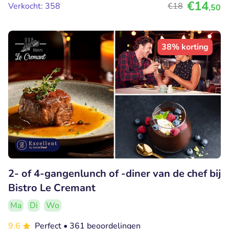
€14
Verkocht: 358
€18
,50
38% korting
2- of 4-gangenlunch of -diner van de chef bij
Bistro Le Cremant
Ma
Di
Wo
9.6
Perfect
• 361 beoordelingen