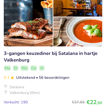
3-gangen keuzediner bij Satalana in hartje
Valkenburg
Ma
Di
Wo
Do
Vr
8.3
Uitstekend
• 56 beoordelingen
Satalana
Valkenburg (0km)
€22
Verkocht: 190
€37
,65
,50