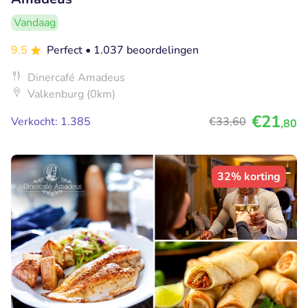
Vandaag
9.5
Perfect
• 1.037 beoordelingen
Dinercafé Amadeus
Valkenburg (0km)
€21
Verkocht: 1.385
€33
,60
,80
32% korting