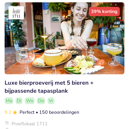
39% korting
Luxe bierproeverij met 5 bieren +
bijpassende tapasplank
Ma
Di
Wo
Do
Vr
9.2
Perfect
• 150 beoordelingen
Proeflokaal 1711