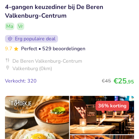
4-gangen keuzediner bij De Beren
Valkenburg-Centrum
Ma
Vr
Erg populaire deal
9.7
Perfect
• 529 beoordelingen
De Beren Valkenburg-Centrum
Valkenburg (0km)
€25
Verkocht: 320
€45
,95
36% korting