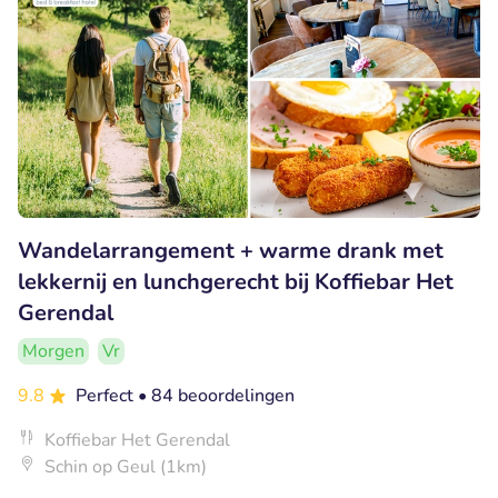
Wandelarrangement + warme drank met
lekkernij en lunchgerecht bij Koffiebar Het
Gerendal
Morgen
Vr
9.8
Perfect
• 84 beoordelingen
Koffiebar Het Gerendal
Schin op Geul (1km)