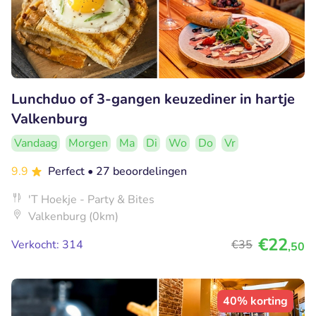
Lunchduo of 3-gangen keuzediner in hartje
Valkenburg
Vandaag
Morgen
Ma
Di
Wo
Do
Vr
9.9
Perfect
• 27 beoordelingen
'T Hoekje - Party & Bites
Valkenburg (0km)
€22
Verkocht: 314
€35
,50
40% korting