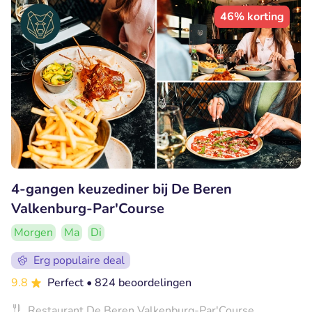
46% korting
4-gangen keuzediner bij De Beren
Valkenburg-Par'Course
Morgen
Ma
Di
Erg populaire deal
9.8
Perfect
• 824 beoordelingen
Restaurant De Beren Valkenburg-Par'Course