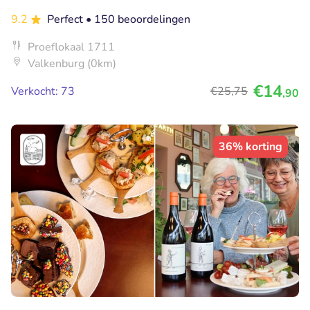
9.2
Perfect
• 150 beoordelingen
Proeflokaal 1711
Valkenburg (0km)
€14
Verkocht: 73
€25
,75
,90
36% korting