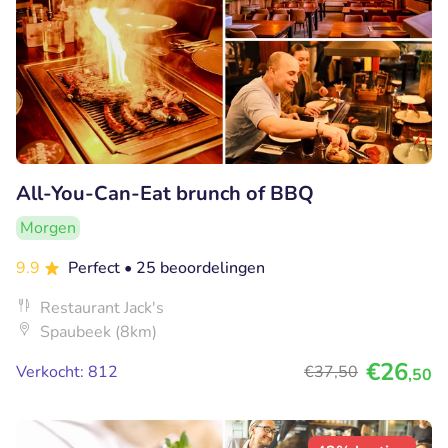
All-You-Can-Eat brunch of BBQ
Morgen
9.9
Perfect
• 25 beoordelingen
Restaurant Jack's
Spaubeek (8km)
€26
Verkocht: 812
€37
,50
,50