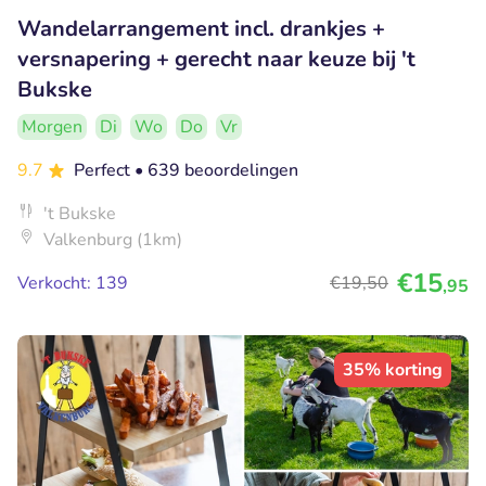
Wandelarrangement incl. drankjes +
versnapering + gerecht naar keuze bij 't
Bukske
Morgen
Di
Wo
Do
Vr
9.7
Perfect
• 639 beoordelingen
't Bukske
Valkenburg (1km)
€15
Verkocht: 139
€19
,50
,95
35% korting