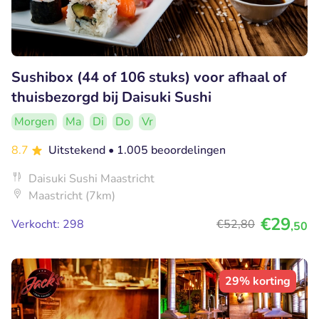
Sushibox (44 of 106 stuks) voor afhaal of
thuisbezorgd bij Daisuki Sushi
Morgen
Ma
Di
Do
Vr
8.7
Uitstekend
• 1.005 beoordelingen
Daisuki Sushi Maastricht
Maastricht (7km)
€29
Verkocht: 298
€52
,80
,50
29% korting