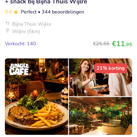
+ snack bij Bijna Thuis Wijlre
9.6
Perfect
• 344 beoordelingen
Bijna Thuis Wijlre
Wijlre (5km)
€11
Verkocht: 140
€25
,55
,95
21% korting