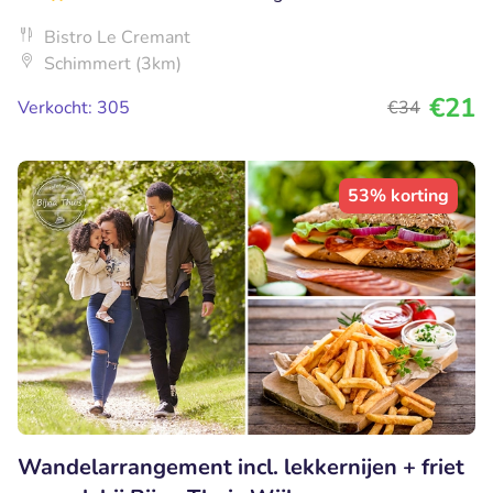
Bistro Le Cremant
Schimmert (3km)
€21
Verkocht: 305
€34
53% korting
Wandelarrangement incl. lekkernijen + friet