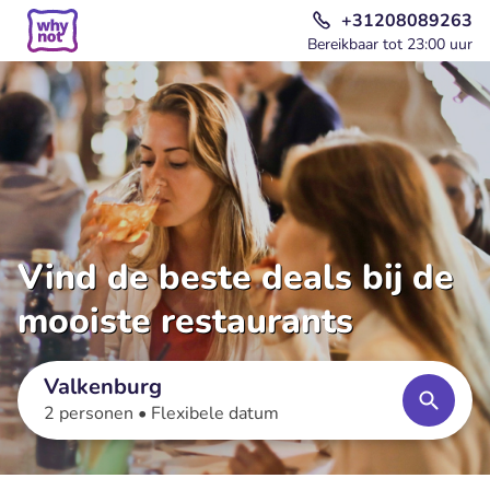
+31208089263
Bereikbaar tot 23:00 uur
Vind de beste deals bij de
mooiste restaurants
Valkenburg
2 personen •
Flexibele datum