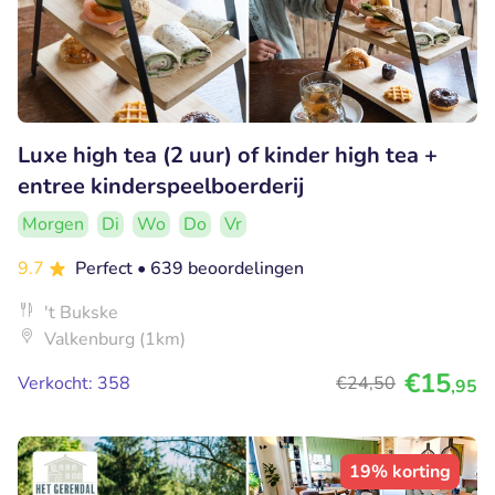
Luxe high tea (2 uur) of kinder high tea +
entree kinderspeelboerderij
Morgen
Di
Wo
Do
Vr
9.7
Perfect
• 639 beoordelingen
't Bukske
Valkenburg (1km)
€15
Verkocht: 358
€24
,50
,95
19% korting