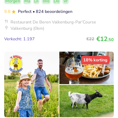
Morgen
Ma
Di
Wo
Do
Vr
9.8
Perfect
• 824 beoordelingen
Restaurant De Beren Valkenburg-Par'Course
Valkenburg (0km)
€12
Verkocht: 1.197
€22
,50
18% korting