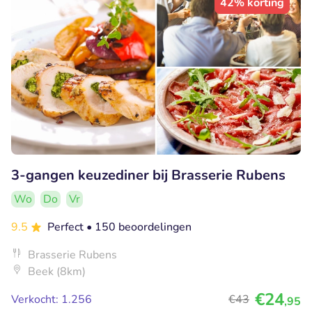
42% korting
3-gangen keuzediner bij Brasserie Rubens
Wo
Do
Vr
9.5
Perfect
• 150 beoordelingen
Brasserie Rubens
Beek (8km)
€24
Verkocht: 1.256
€43
,95