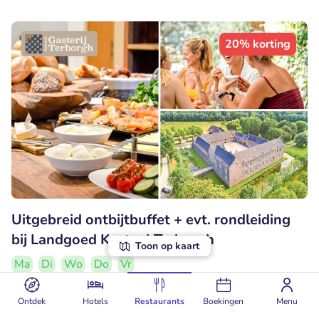
20% korting
Uitgebreid ontbijtbuffet + evt. rondleiding
bij Landgoed Kasteel Terborgh
Toon op kaart
Ma
Di
Wo
Do
Vr
8
Uitstekend
• 149 beoordelingen
Ontdek
Hotels
Restaurants
Boekingen
Menu