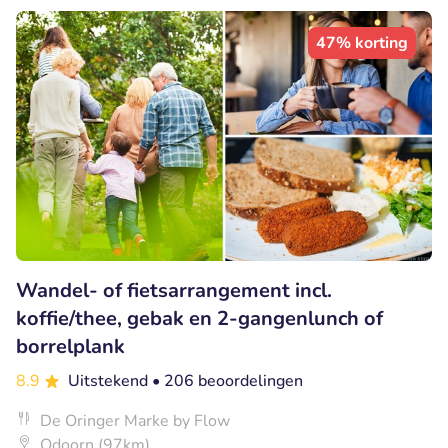
47% korting
Wandel- of fietsarrangement incl.
koffie/thee, gebak en 2-gangenlunch of
borrelplank
8.9
Uitstekend
• 206 beoordelingen
De Oringer Marke by Flow
Odoorn (97km)