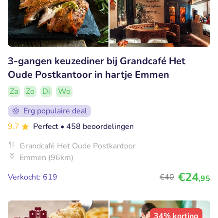
3-gangen keuzediner bij Grandcafé Het
Oude Postkantoor in hartje Emmen
Za
Zo
Di
Wo
Erg populaire deal
9.7
Perfect
• 458 beoordelingen
Grandcafé Het Oude Postkantoor
Emmen (96km)
€24
Verkocht: 619
€40
,95
34% korting