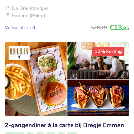
De Drie Paardjes
Emmen (96km)
€13
Verkocht: 118
€28
,10
,95
12% korting
2-gangendiner à la carte bij Bregje Emmen