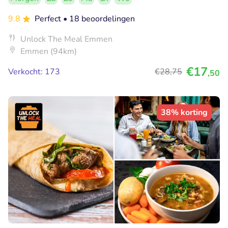
9.8
Perfect
• 18 beoordelingen
Unlock The Meal Emmen
Emmen (94km)
€17
Verkocht: 173
€28
,75
,50
38% korting