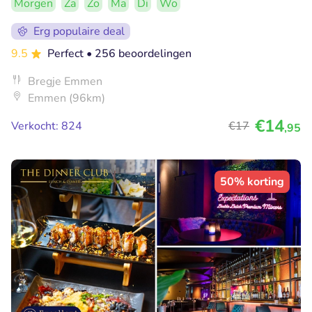
Morgen
Za
Zo
Ma
Di
Wo
Erg populaire deal
9.5
Perfect
• 256 beoordelingen
Bregje Emmen
Emmen (96km)
€14
Verkocht: 824
€17
,95
50% korting