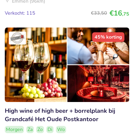
Emmen (96km)
€16
Verkocht: 115
€33
,50
,75
45% korting
High wine of high beer + borrelplank bij
Grandcafé Het Oude Postkantoor
Morgen
Za
Zo
Di
Wo