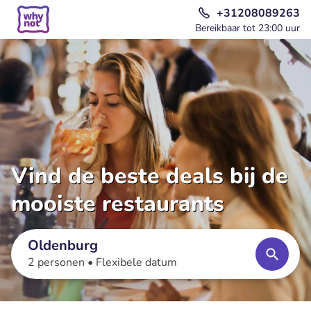
+31208089263
Bereikbaar tot 23:00 uur
Vind de beste deals bij de
mooiste restaurants
Oldenburg
2 personen •
Flexibele datum