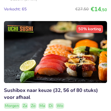
€14
Verkocht: 65
€27
,50
,50
50% korting
Sushibox naar keuze (32, 56 of 80 stuks)
voor afhaal
Morgen
Za
Zo
Ma
Di
Wo