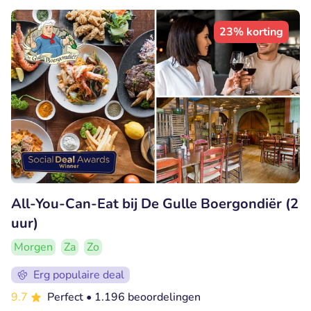
23% korting
All-You-Can-Eat bij De Gulle Boergondiër (2
uur)
Morgen
Za
Zo
Erg populaire deal
9.7
Perfect
• 1.196 beoordelingen