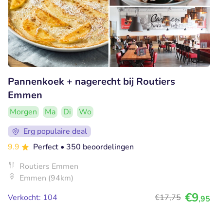
Pannenkoek + nagerecht bij Routiers
Emmen
Morgen
Ma
Di
Wo
Erg populaire deal
9.9
Perfect
• 350 beoordelingen
Routiers Emmen
Emmen (94km)
€9
Verkocht: 104
€17
,75
,95