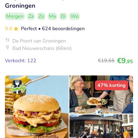
Groningen
Morgen
Za
Zo
Ma
Di
Wo
9.6
Perfect
• 624 beoordelingen
De Poort van Groningen
Bad Nieuweschans (66km)
€9
Verkocht: 122
€19
,55
,95
47% korting