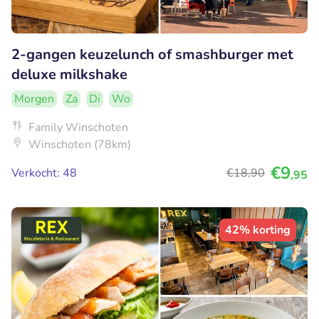
2-gangen keuzelunch of smashburger met
deluxe milkshake
Morgen
Za
Di
Wo
Family Winschoten
Winschoten (78km)
€9
Verkocht: 48
€18
,90
,95
42% korting