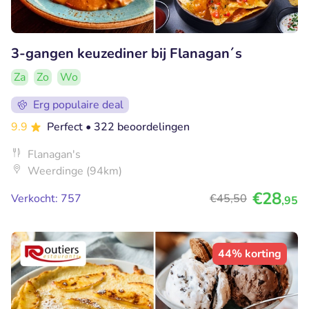
3-gangen keuzediner bij Flanagan´s
Za
Zo
Wo
Erg populaire deal
9.9
Perfect
• 322 beoordelingen
Flanagan's
Weerdinge (94km)
€28
Verkocht: 757
€45
,50
,95
44% korting