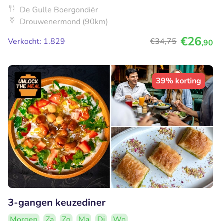
De Gulle Boergondiër
Drouwenermond (90km)
€26
Verkocht: 1.829
€34
,75
,90
39% korting
3-gangen keuzediner
Morgen
Za
Zo
Ma
Di
Wo