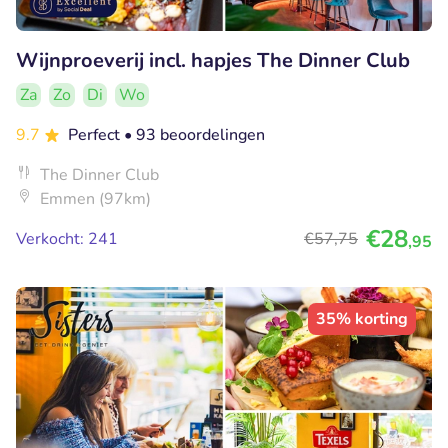
Wijnproeverij incl. hapjes The Dinner Club
Za
Zo
Di
Wo
9.7
Perfect
• 93 beoordelingen
The Dinner Club
Emmen (97km)
€28
Verkocht: 241
€57
,75
,95
35% korting