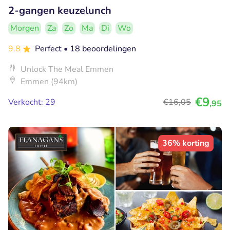
2-gangen keuzelunch
Morgen
Za
Zo
Ma
Di
Wo
9.8
Perfect
• 18 beoordelingen
Unlock The Meal Emmen
Emmen (94km)
€9
Verkocht: 29
€16
,05
,95
36% korting