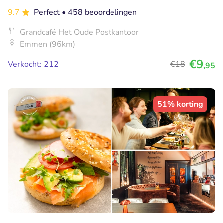
9.7
Perfect
• 458 beoordelingen
Grandcafé Het Oude Postkantoor
Emmen (96km)
€9
Verkocht: 212
€18
,95
51% korting