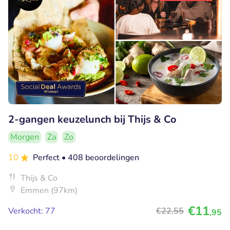
2-gangen keuzelunch bij Thijs & Co
Morgen
Za
Zo
10
Perfect
• 408 beoordelingen
Thijs & Co
Emmen (97km)
€11
Verkocht: 77
€22
,55
,95