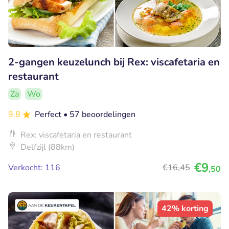
2-gangen keuzelunch bij Rex: viscafetaria en
restaurant
Za
Wo
9.8
Perfect
• 57 beoordelingen
Rex: viscafetaria en restaurant
Delfzijl (88km)
€9
Verkocht: 116
€16
,45
,50
42% korting