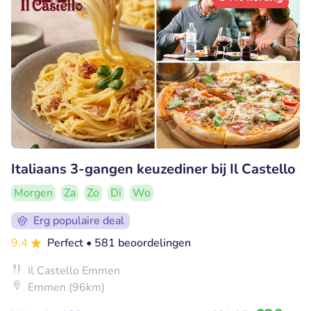
Italiaans 3-gangen keuzediner bij Il Castello
Morgen
Za
Zo
Di
Wo
Erg populaire deal
9.4
Perfect
• 581 beoordelingen
Il Castello Emmen
Emmen (96km)