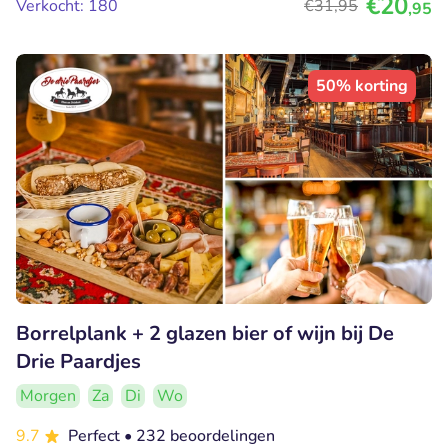
€20
Verkocht: 180
€31
,95
,95
50% korting
Borrelplank + 2 glazen bier of wijn bij De
Drie Paardjes
Morgen
Za
Di
Wo
9.7
Perfect
• 232 beoordelingen