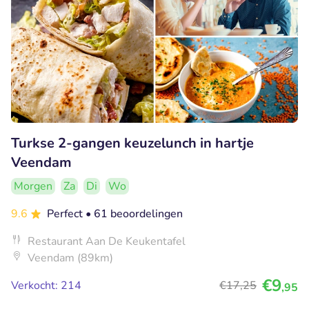
Turkse 2-gangen keuzelunch in hartje
Veendam
Morgen
Za
Di
Wo
9.6
Perfect
• 61 beoordelingen
Restaurant Aan De Keukentafel
Veendam (89km)
€9
Verkocht: 214
€17
,25
,95