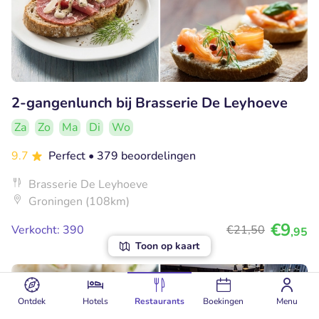
2-gangenlunch bij Brasserie De Leyhoeve
Za
Zo
Ma
Di
Wo
9.7
Perfect
• 379 beoordelingen
Brasserie De Leyhoeve
Groningen (108km)
€9
Verkocht: 390
€21
,50
,95
Toon op kaart
40% korting
Ontdek
Hotels
Restaurants
Boekingen
Menu