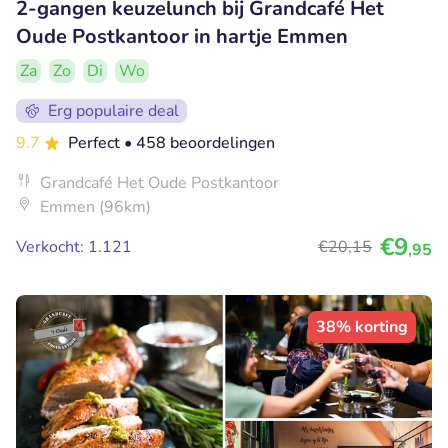
2-gangen keuzelunch bij Grandcafé Het
Oude Postkantoor in hartje Emmen
Za
Zo
Di
Wo
Erg populaire deal
9.7
Perfect
• 458 beoordelingen
Grandcafé Het Oude Postkantoor
Emmen (96km)
€9
Verkocht: 1.121
€20
,15
,95
38% korting