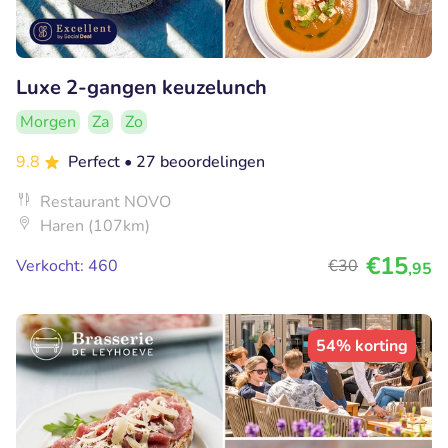
Luxe 2-gangen keuzelunch
Morgen
Za
Zo
9.8
Perfect
• 27 beoordelingen
Restaurant NOVO
Haren (107km)
€15
Verkocht: 460
€30
,95
54% korting