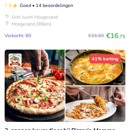
7.9
Goed
• 14 beoordelingen
Uchi sushi Hoogezand
Hoogezand (98km)
€16
Verkocht: 60
€33
,50
,75
41% korting