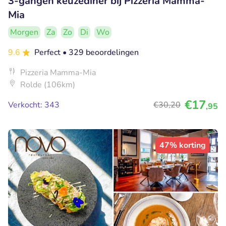
3-gangen keuzediner bij Pizzeria Mamma-
Mia
Morgen
Za
Zo
Di
Wo
9.6
Perfect
• 329 beoordelingen
Pizzeria Mamma-Mia
Rolde (106km)
€17
Verkocht: 343
€30
,20
,95
47% korting