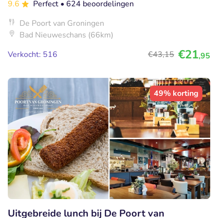
9.6
Perfect
• 624 beoordelingen
De Poort van Groningen
Bad Nieuweschans (66km)
€21
Verkocht: 516
€43
,15
,95
49% korting
Uitgebreide lunch bij De Poort van