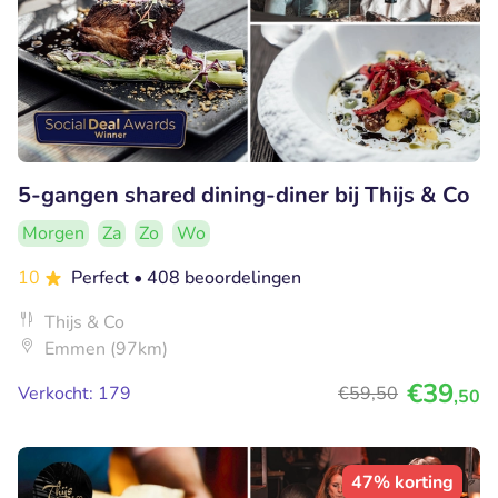
5-gangen shared dining-diner bij Thijs & Co
Morgen
Za
Zo
Wo
10
Perfect
• 408 beoordelingen
Thijs & Co
Emmen (97km)
€39
Verkocht: 179
€59
,50
,50
47% korting