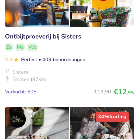
Ontbijtproeverij bij Sisters
Zo
Ma
Wo
9.8
Perfect
• 409 beoordelingen
Sisters
Emmen (97km)
€12
Verkocht: 605
€19
,90
,95
34% korting