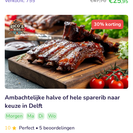
€25
Verkocht: 755
€47
,70
,95
30% korting
Ambachtelijke halve of hele sparerib naar
keuze in Delft
Morgen
Ma
Di
Wo
10
Perfect
• 5 beoordelingen