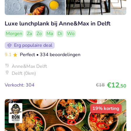
Luxe lunchplank bij Anne&Max in Delft
Morgen
Za
Zo
Ma
Di
Wo
Erg populaire deal
9.1
Perfect
• 334 beoordelingen
Anne&Max Delft
Delft (0km)
€12
Verkocht: 304
€18
,50
19% korting