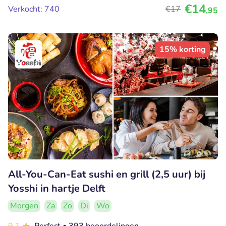
€14
Verkocht: 740
€17
,95
15% korting
All-You-Can-Eat sushi en grill (2,5 uur) bij
Yosshi in hartje Delft
Morgen
Za
Zo
Di
Wo
9.1
Perfect
• 393 beoordelingen