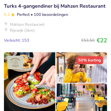
Turks 4-gangendiner bij Mahzen Restaurant
9.2
Perfect
• 100 beoordelingen
Mahzen Restaurant
Rijswijk (3km)
€22
Verkocht: 153
€53
,50
50% korting