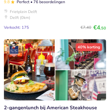
9.8
Perfect
• 76 beoordelingen
Frietplein Delft
Delft (0km)
€4
Verkocht: 175
€7
,40
,50
40% korting
2-gangenlunch bij American Steakhouse