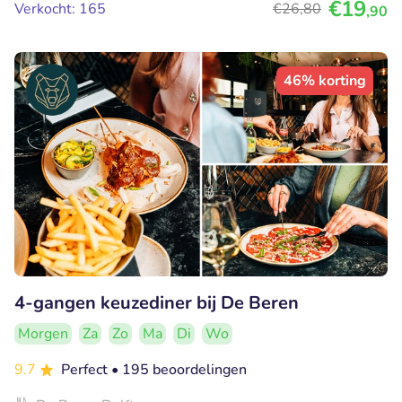
€19
Verkocht: 165
€26
,80
,90
46% korting
4-gangen keuzediner bij De Beren
Morgen
Za
Zo
Ma
Di
Wo
9.7
Perfect
• 195 beoordelingen