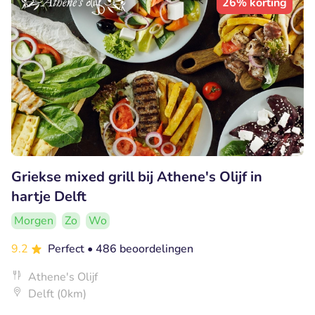
26% korting
Griekse mixed grill bij Athene's Olijf in
hartje Delft
Morgen
Zo
Wo
9.2
Perfect
• 486 beoordelingen
Athene's Olijf
Delft (0km)