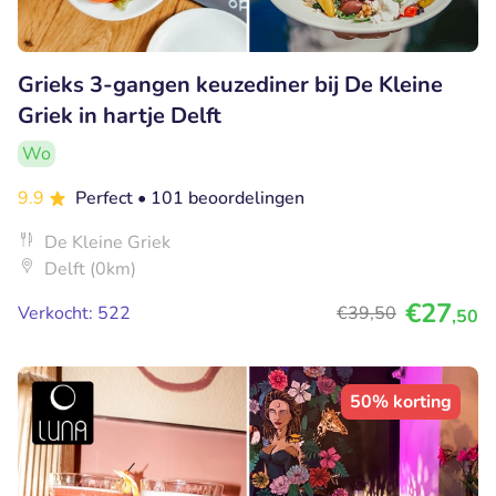
Grieks 3-gangen keuzediner bij De Kleine
Griek in hartje Delft
Wo
9.9
Perfect
• 101 beoordelingen
De Kleine Griek
Delft (0km)
€27
Verkocht: 522
€39
,50
,50
50% korting