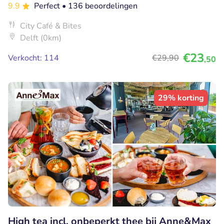
9.9
Perfect
• 136 beoordelingen
City Café & Bites
Delft (0km)
€23
Verkocht: 114
€29
,90
,50
29% korting
High tea incl. onbeperkt thee bij Anne&Max