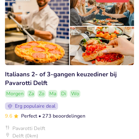
Italiaans 2- of 3-gangen keuzediner bij
Pavarotti Delft
Morgen
Za
Zo
Ma
Di
Wo
Erg populaire deal
9.6
Perfect
• 273 beoordelingen
Pavarotti Delft
Delft (0km)