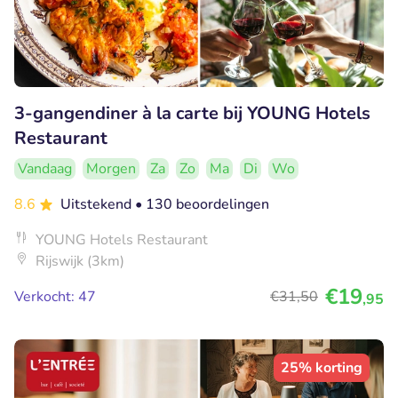
3-gangendiner à la carte bij YOUNG Hotels
Restaurant
Vandaag
Morgen
Za
Zo
Ma
Di
Wo
8.6
Uitstekend
• 130 beoordelingen
YOUNG Hotels Restaurant
Rijswijk (3km)
€19
Verkocht: 47
€31
,50
,95
25% korting