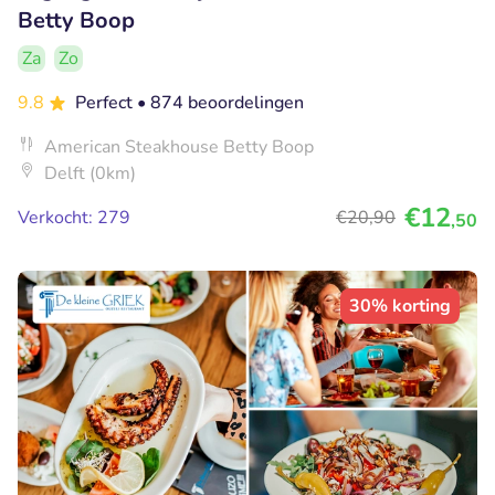
Betty Boop
Za
Zo
9.8
Perfect
• 874 beoordelingen
American Steakhouse Betty Boop
Delft (0km)
€12
Verkocht: 279
€20
,90
,50
30% korting