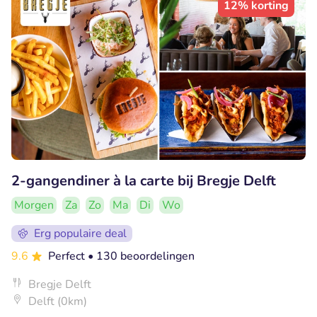
12% korting
2-gangendiner à la carte bij Bregje Delft
Morgen
Za
Zo
Ma
Di
Wo
Erg populaire deal
9.6
Perfect
• 130 beoordelingen
Bregje Delft
Delft (0km)