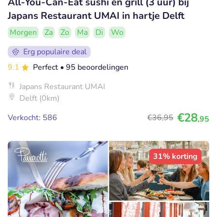
All-You-Can-Eat sushi en grill (3 uur) bij
Japans Restaurant UMAI in hartje Delft
Morgen
Za
Zo
Ma
Di
Wo
Erg populaire deal
9.1
Perfect
• 95 beoordelingen
Japans Restaurant UMAI
Delft (0km)
€28
Verkocht: 586
€36
,95
,95
31% korting