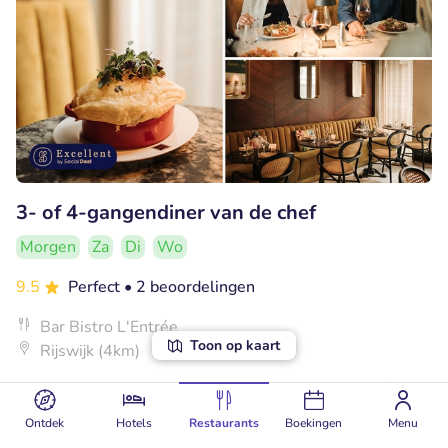
3- of 4-gangendiner van de chef
Morgen
Za
Di
Wo
9.5
Perfect
• 2 beoordelingen
Bar Bistro L'Entrée
Toon op kaart
Rijswijk (4km)
€39
Verkocht: 65
€52
,50
,50
Ontdek
Hotels
Restaurants
Boekingen
Menu