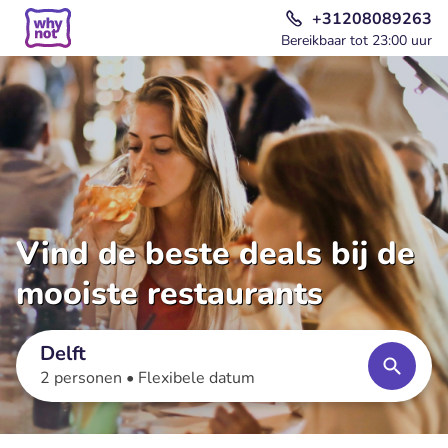
+31208089263
Bereikbaar tot 23:00 uur
Vind de beste deals bij de
mooiste restaurants
Delft
2 personen •
Flexibele datum