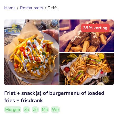
Home
Restaurants
Delft
39% korting
Friet + snack(s) of burgermenu of loaded
fries + frisdrank
Morgen
Za
Zo
Ma
Wo