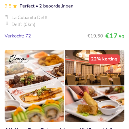
9.5
Perfect
• 2 beoordelingen
La Cubanita Delft
Delft (0km)
€17
Verkocht: 72
€19
,50
,50
22% korting