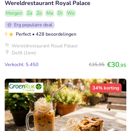
Wereldrestaurant Royal Palace
Morgen
Za
Zo
Ma
Di
Wo
Erg populaire deal
9
Perfect
• 428 beoordelingen
Wereldrestaurant Royal Palace
Delft (1km)
€30
Verkocht: 5.450
€35
,95
,95
34% korting