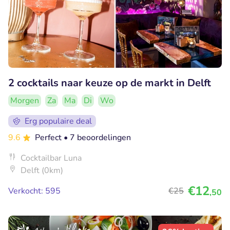
2 cocktails naar keuze op de markt in Delft
Morgen
Za
Ma
Di
Wo
Erg populaire deal
9.6
Perfect
• 7 beoordelingen
Cocktailbar Luna
Delft (0km)
€12
Verkocht: 595
€25
,50