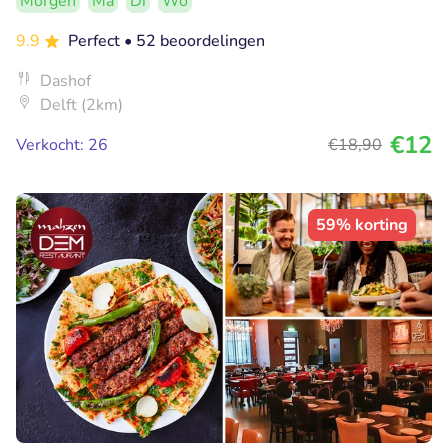
Morgen
Ma
Di
Wo
9.9
Perfect
• 52 beoordelingen
Dashof
Delft (2km)
€12
Verkocht: 26
€18
,90
59% korting