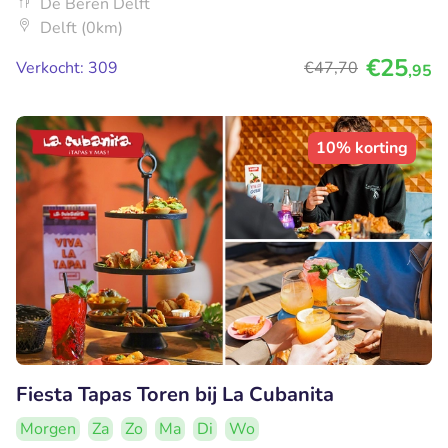
De Beren Delft
Delft (0km)
€25
Verkocht: 309
€47
,70
,95
10% korting
Fiesta Tapas Toren bij La Cubanita
Morgen
Za
Zo
Ma
Di
Wo