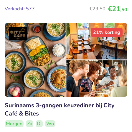
€21
Verkocht: 577
€29
,50
,50
21% korting
Surinaams 3-gangen keuzediner bij City
Café & Bites
Morgen
Za
Di
Wo