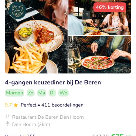
46% korting
4-gangen keuzediner bij De Beren
Morgen
Zo
Ma
Di
Wo
9.7
Perfect
• 411 beoordelingen
Restaurant De Beren Den Hoorn
Den Hoorn (2km)