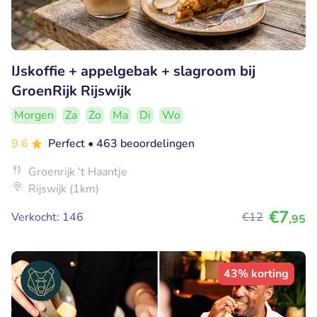
IJskoffie + appelgebak + slagroom bij
GroenRijk Rijswijk
Morgen
Za
Zo
Ma
Di
Wo
9.6
Perfect
• 463 beoordelingen
Groenrijk 't Haantje
Rijswijk (1km)
€7
Verkocht: 146
€12
,95
43% korting