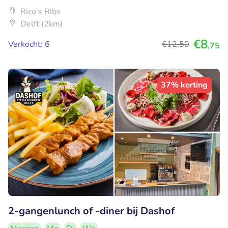
Rico's Ribs
Delft (2km)
€8
Verkocht: 6
€12
,50
,75
37% korting
2-gangenlunch of -diner bij Dashof