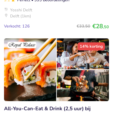
Yosshi Delft
Delft (1km)
€28
Verkocht: 126
€33
,50
,50
14% korting
All-You-Can-Eat & Drink (2,5 uur) bij