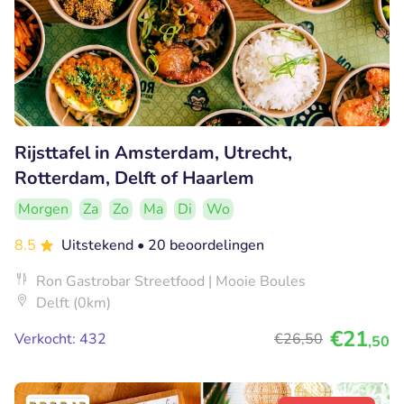
Rijsttafel in Amsterdam, Utrecht,
Rotterdam, Delft of Haarlem
Morgen
Za
Zo
Ma
Di
Wo
8.5
Uitstekend
• 20 beoordelingen
Ron Gastrobar Streetfood | Mooie Boules
Delft (0km)
€21
Verkocht: 432
€26
,50
,50