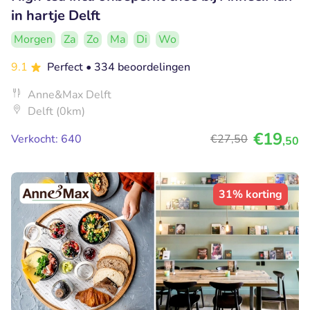
in hartje Delft
Morgen
Za
Zo
Ma
Di
Wo
9.1
Perfect
• 334 beoordelingen
Anne&Max Delft
Delft (0km)
€19
Verkocht: 640
€27
,50
,50
31% korting