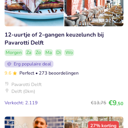
12-uurtje of 2-gangen keuzelunch bij
Pavarotti Delft
Morgen
Za
Zo
Ma
Di
Wo
Erg populaire deal
9.6
Perfect
• 273 beoordelingen
Pavarotti Delft
Delft (0km)
€9
Verkocht: 2.119
€13
,75
,50
27% korting