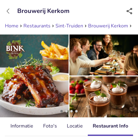
+31208089263
Brouwerij Kerkom
Bereikbaar tot 23:00 uur
Home
Restaurants
Sint-Truiden
Brouwerij Kerkom
Al
d
Informatie
Foto's
Locatie
Restaurant Info