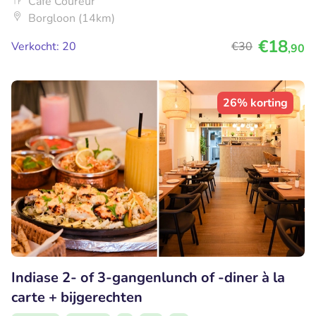
Café Coureur
Borgloon (14km)
€18
Verkocht: 20
€30
,90
26% korting
Indiase 2- of 3-gangenlunch of -diner à la
carte + bijgerechten