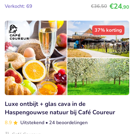
€24
Verkocht: 69
€36
,50
,90
37% korting
Luxe ontbijt + glas cava in de
Haspengouwse natuur bij Café Coureur
8.9
Uitstekend
• 24 beoordelingen