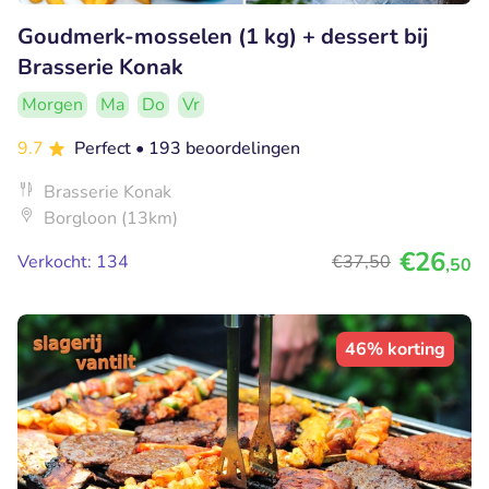
Goudmerk-mosselen (1 kg) + dessert bij
Brasserie Konak
Morgen
Ma
Do
Vr
9.7
Perfect
• 193 beoordelingen
Brasserie Konak
Borgloon (13km)
€26
Verkocht: 134
€37
,50
,50
46% korting