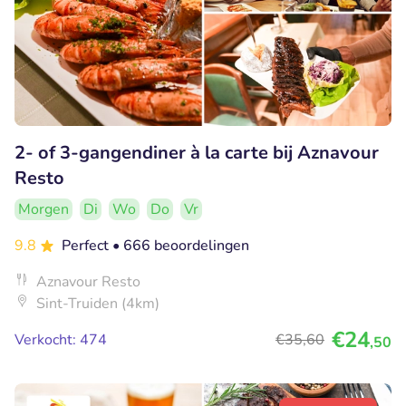
2- of 3-gangendiner à la carte bij Aznavour
Resto
Morgen
Di
Wo
Do
Vr
9.8
Perfect
• 666 beoordelingen
Aznavour Resto
Sint-Truiden (4km)
€24
Verkocht: 474
€35
,60
,50