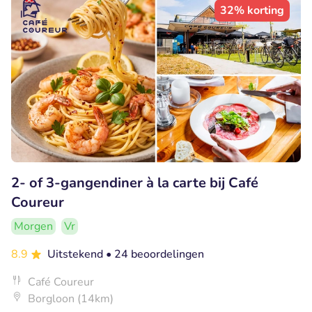
32% korting
2- of 3-gangendiner à la carte bij Café
Coureur
Morgen
Vr
8.9
Uitstekend
• 24 beoordelingen
Café Coureur
Borgloon (14km)