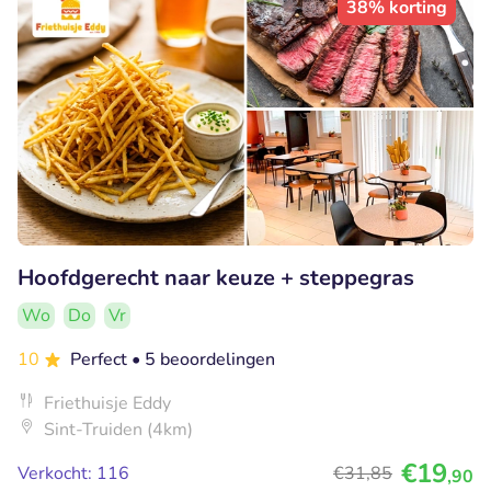
38% korting
Hoofdgerecht naar keuze + steppegras
Wo
Do
Vr
10
Perfect
• 5 beoordelingen
Friethuisje Eddy
Sint-Truiden (4km)
€19
Verkocht: 116
€31
,85
,90