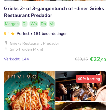
Grieks 2- of 3-gangenlunch of -diner Grieks
Restaurant Predador
Morgen
Di
Wo
Do
Vr
9.4
Perfect
• 181 beoordelingen
Grieks Restaurant Predador
Sint-Truiden (4km)
€22
Verkocht: 144
€30
,15
,90
40% korting