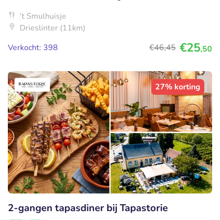
‘t Smulhuisje
Drieslinter (11km)
€25
Verkocht: 398
€46
,45
,50
27% korting
2-gangen tapasdiner bij Tapastorie