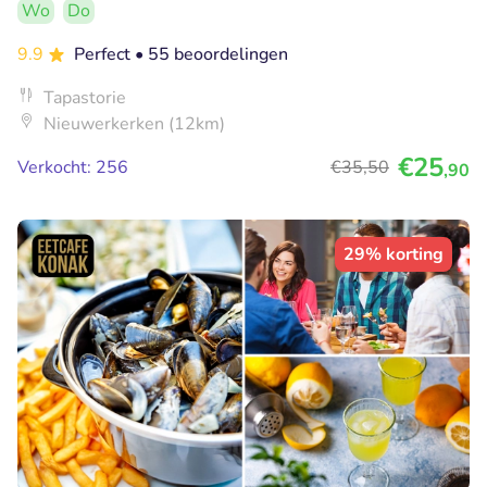
Wo
Do
9.9
Perfect
• 55 beoordelingen
Tapastorie
Nieuwerkerken (12km)
€25
Verkocht: 256
€35
,50
,90
29% korting