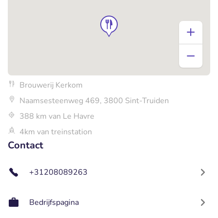
Brouwerij Kerkom
Naamsesteenweg 469, 3800 Sint-Truiden
388 km van Le Havre
4km van treinstation
Contact
+31208089263
Bedrijfspagina