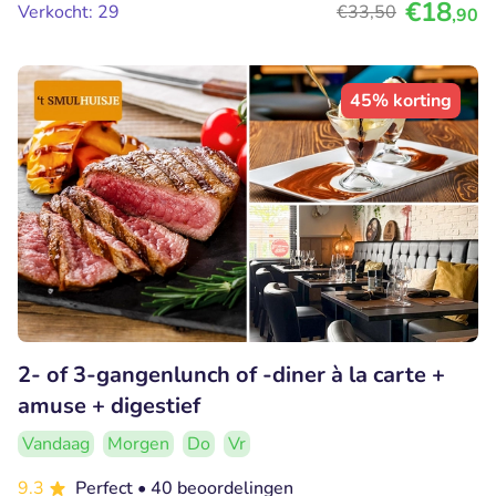
€18
Verkocht: 29
€33
,50
,90
45% korting
2- of 3-gangenlunch of -diner à la carte +
amuse + digestief
Vandaag
Morgen
Do
Vr
9.3
Perfect
• 40 beoordelingen