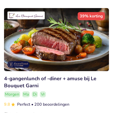
39% korting
4-gangenlunch of -diner + amuse bij Le
Bouquet Garni
Morgen
Ma
Di
Vr
9.8
Perfect
• 200 beoordelingen