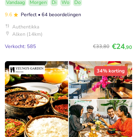
Vandaag
Morgen
Di
Wo
Do
9.6
Perfect
• 64 beoordelingen
Authentikka
Alken (14km)
€24
Verkocht: 585
€33
,80
,90
34% korting