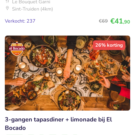
Le Bouquet Garni
Sint-Truiden (4km)
€41
Verkocht: 237
€69
,90
26% korting
3-gangen tapasdiner + limonade bij El
Bocado