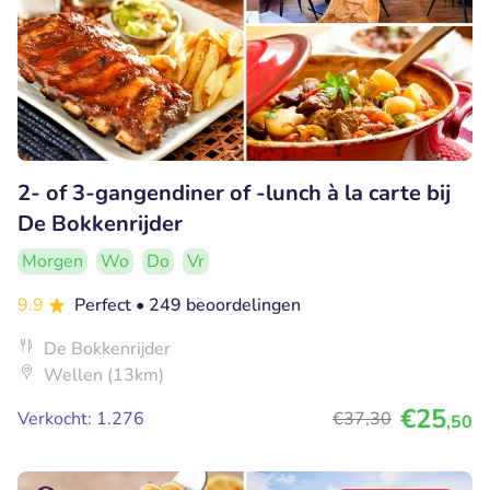
2- of 3-gangendiner of -lunch à la carte bij
De Bokkenrijder
Morgen
Wo
Do
Vr
9.9
Perfect
• 249 beoordelingen
De Bokkenrijder
Wellen (13km)
€25
Verkocht: 1.276
€37
,30
,50