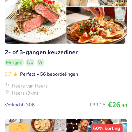
2- of 3-gangen keuzediner
Morgen
Do
Vr
9.7
Perfect
• 56 beoordelingen
Heere van Heers
Heers (9km)
€26
Verkocht: 306
€39
,15
,90
60% korting