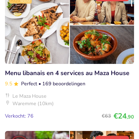
Menu libanais en 4 services au Maza House
9.5
Perfect
• 169 beoordelingen
Le Maza House
Waremme (10km)
€24
Verkocht: 76
€63
,90