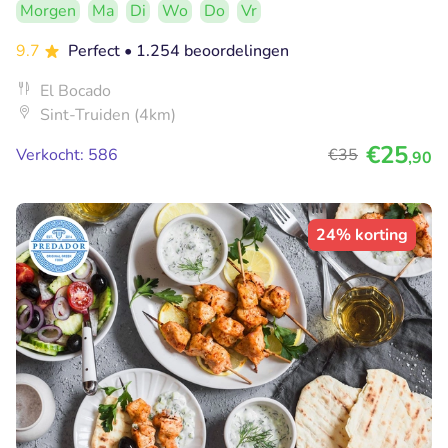
Morgen
Ma
Di
Wo
Do
Vr
9.7
Perfect
• 1.254 beoordelingen
El Bocado
Sint-Truiden (4km)
€25
Verkocht: 586
€35
,90
24% korting