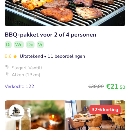
BBQ-pakket voor 2 of 4 personen
Di
Wo
Do
Vr
8.6
Uitstekend
• 11 beoordelingen
Slagerij Vantilt
Alken (13km)
€21
Verkocht: 122
€39
,90
,50
32% korting