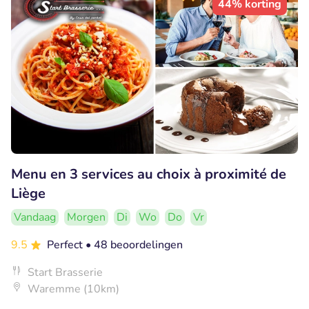
44% korting
Menu en 3 services au choix à proximité de
Liège
Vandaag
Morgen
Di
Wo
Do
Vr
9.5
Perfect
• 48 beoordelingen
Start Brasserie
Waremme (10km)