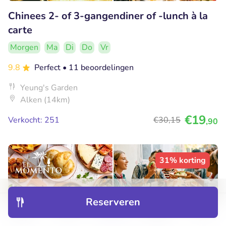
Chinees 2- of 3-gangendiner of -lunch à la
carte
Morgen
Ma
Di
Do
Vr
9.8
Perfect
• 11 beoordelingen
Yeung's Garden
Alken (14km)
€19
Verkocht: 251
€30
,15
,90
31% korting
Reserveren
Ontdek
Hotels
Restaurants
Boekingen
Menu