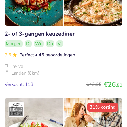
2- of 3-gangen keuzediner
Morgen
Di
Wo
Do
Vr
9.6
Perfect
• 45 beoordelingen
Invivo
Landen (6km)
€26
Verkocht: 113
€43
,95
,50
31% korting