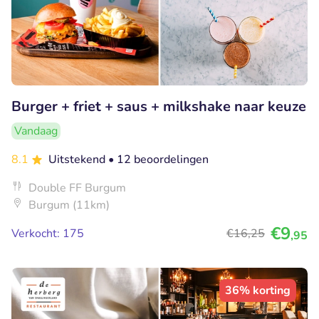
Burger + friet + saus + milkshake naar keuze
Vandaag
8.1
Uitstekend
• 12 beoordelingen
Double FF Burgum
Burgum (11km)
€9
Verkocht: 175
€16
,25
,95
36% korting