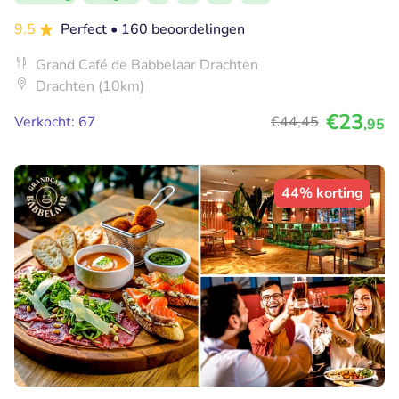
9.5
Perfect
• 160 beoordelingen
Grand Café de Babbelaar Drachten
Drachten (10km)
€23
Verkocht: 67
€44
,45
,95
44% korting