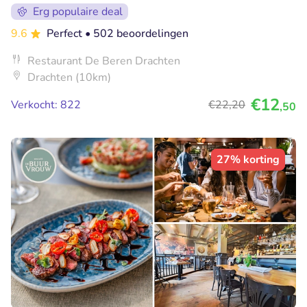
Erg populaire deal
9.6
Perfect
• 502 beoordelingen
Restaurant De Beren Drachten
Drachten (10km)
€12
Verkocht: 822
€22
,20
,50
27% korting