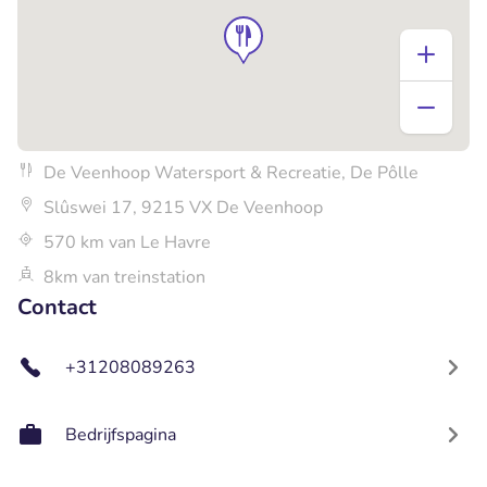
De Veenhoop Watersport & Recreatie, De Pôlle
Slûswei 17, 9215 VX De Veenhoop
570 km van Le Havre
8km van treinstation
Contact
+31208089263
Bedrijfspagina