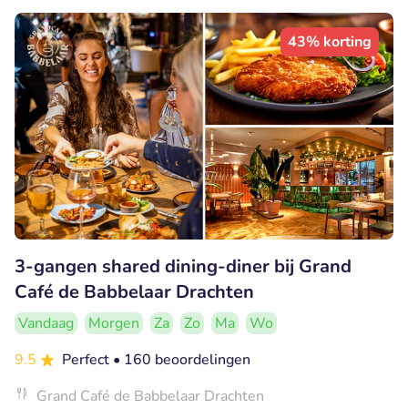
43% korting
3-gangen shared dining-diner bij Grand
Café de Babbelaar Drachten
Vandaag
Morgen
Za
Zo
Ma
Wo
9.5
Perfect
• 160 beoordelingen
Grand Café de Babbelaar Drachten