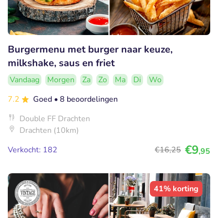
Burgermenu met burger naar keuze,
milkshake, saus en friet
Vandaag
Morgen
Za
Zo
Ma
Di
Wo
7.2
Goed
• 8 beoordelingen
Double FF Drachten
Drachten (10km)
€9
Verkocht: 182
€16
,25
,95
41% korting