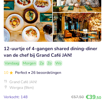
12-uurtje of 4-gangen shared dining-diner
van de chef bij Grand Café JAN!
Vandaag
Morgen
Za
Zo
Wo
10
Perfect
• 26 beoordelingen
Grand Café JAN!
Wergea (9km)
€39
Verkocht: 148
€57
,50
,50