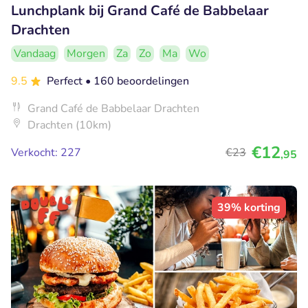
Lunchplank bij Grand Café de Babbelaar
Drachten
Vandaag
Morgen
Za
Zo
Ma
Wo
9.5
Perfect
• 160 beoordelingen
Grand Café de Babbelaar Drachten
Drachten (10km)
€12
Verkocht: 227
€23
,95
39% korting