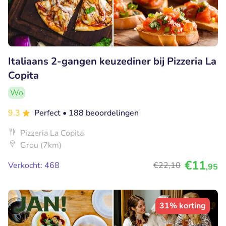
Italiaans 2-gangen keuzediner bij Pizzeria La
Copita
Wo
9.3
Perfect
• 188 beoordelingen
Pizzeria La Copita
Grou (7km)
€11
Verkocht: 468
€22
,10
,95
31% korting