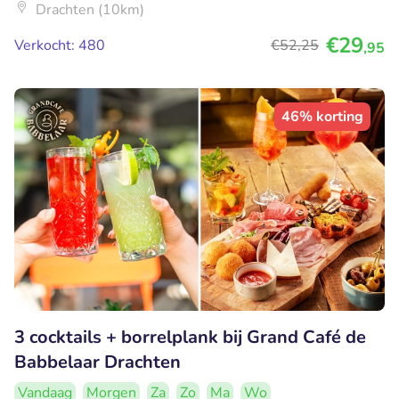
Drachten (10km)
€29
Verkocht: 480
€52
,25
,95
46% korting
3 cocktails + borrelplank bij Grand Café de
Babbelaar Drachten
Vandaag
Morgen
Za
Zo
Ma
Wo