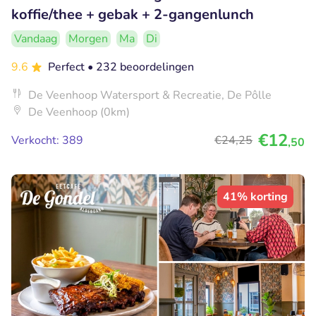
koffie/thee + gebak + 2-gangenlunch
Vandaag
Morgen
Ma
Di
9.6
Perfect
• 232 beoordelingen
De Veenhoop Watersport & Recreatie, De Pôlle
De Veenhoop (0km)
€12
Verkocht: 389
€24
,25
,50
41% korting