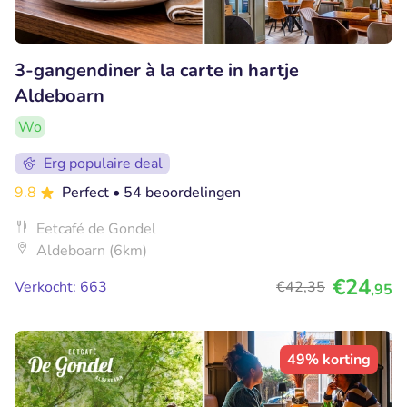
3-gangendiner à la carte in hartje
Aldeboarn
Wo
Erg populaire deal
9.8
Perfect
• 54 beoordelingen
Eetcafé de Gondel
Aldeboarn (6km)
€24
Verkocht: 663
€42
,35
,95
49% korting