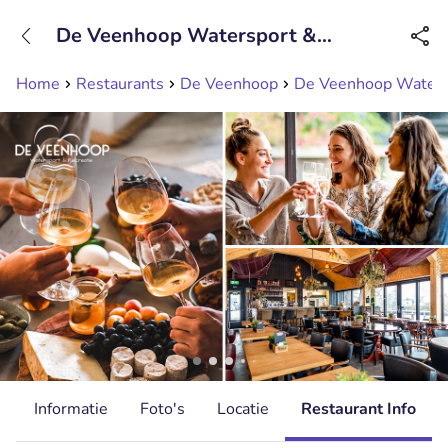
+31208089263
De Veenhoop Watersport &
Bereikbaar tot 23:00 uur
Recreatie, De Pôlle
Home
Restaurants
De Veenhoop
De Veenhoop Watersp
d
Informatie
Foto's
Locatie
Restaurant Info