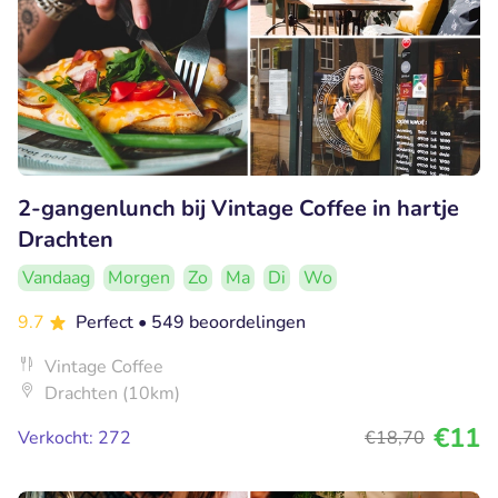
2-gangenlunch bij Vintage Coffee in hartje
Drachten
Vandaag
Morgen
Zo
Ma
Di
Wo
9.7
Perfect
• 549 beoordelingen
Vintage Coffee
Drachten (10km)
€11
Verkocht: 272
€18
,70