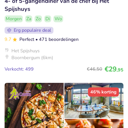
4- of 5-gangendiner van de chef bij Het
Spijshuys
Morgen
Za
Zo
Di
Wo
Erg populaire deal
9.7
Perfect
• 471 beoordelingen
Het Spijshuys
Boornbergum (6km)
€29
Verkocht: 499
€46
,50
,95
46% korting