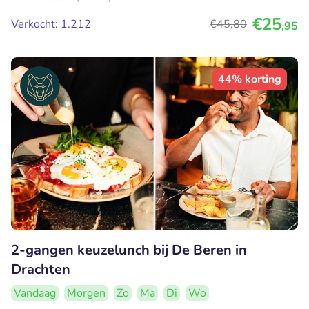
€25
Verkocht: 1.212
€45
,80
,95
44% korting
2-gangen keuzelunch bij De Beren in
Drachten
Vandaag
Morgen
Zo
Ma
Di
Wo