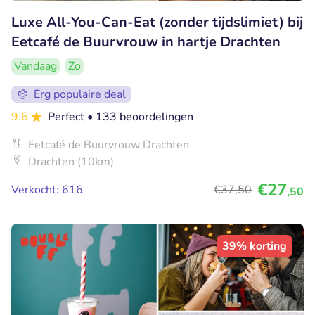
Luxe All-You-Can-Eat (zonder tijdslimiet) bij
Eetcafé de Buurvrouw in hartje Drachten
Vandaag
Zo
Erg populaire deal
9.6
Perfect
• 133 beoordelingen
Eetcafé de Buurvrouw Drachten
Drachten (10km)
€27
Verkocht: 616
€37
,50
,50
39% korting