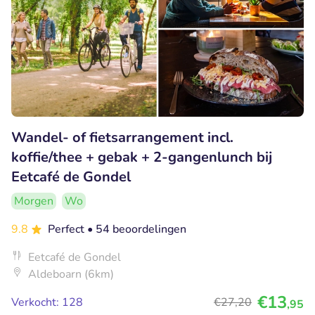
Wandel- of fietsarrangement incl.
koffie/thee + gebak + 2-gangenlunch bij
Eetcafé de Gondel
Morgen
Wo
9.8
Perfect
• 54 beoordelingen
Eetcafé de Gondel
Aldeboarn (6km)
€13
Verkocht: 128
€27
,20
,95