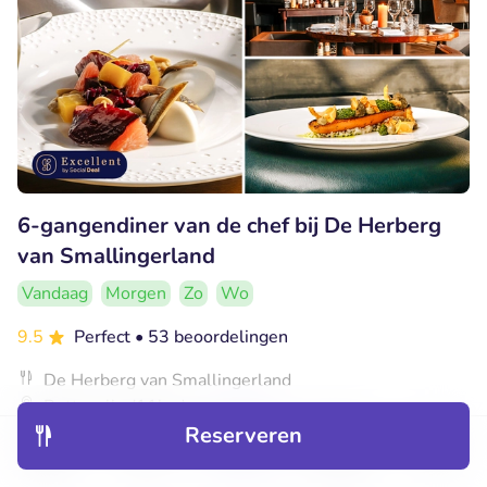
6-gangendiner van de chef bij De Herberg
van Smallingerland
Vandaag
Morgen
Zo
Wo
9.5
Perfect
• 53 beoordelingen
De Herberg van Smallingerland
Rottevalle (11km)
Reserveren
€54
Verkocht: 209
€84
Ontdek
Hotels
Restaurants
Boekingen
Menu