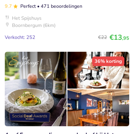
9.7
Perfect
• 471 beoordelingen
Het Spijshuys
Boornbergum (6km)
€13
Verkocht: 252
€22
,95
36% korting