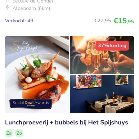
Eetcafé de Gondel
Aldeboarn (6km)
€15
Verkocht: 49
€27
,95
,95
37% korting
Lunchproeverij + bubbels bij Het Spijshuys
Za
Zo