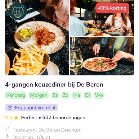
43% korting
4-gangen keuzediner bij De Beren
Vandaag
Morgen
Za
Zo
Ma
Di
Wo
Erg populaire deal
9.6
Perfect
• 502 beoordelingen
Restaurant De Beren Drachten
Drachten (10km)