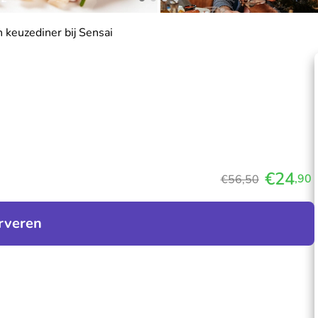
 keuzediner bij Sensai
€24
,90
€56,50
rveren