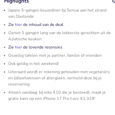
Highlights
G
Japans 5-gangen keuzediner bij Sensai aan het strand
van Oostende
Zie
hier
de inhoud van de deal
Geniet 5 gangen lang van de lekkerste gerechten uit de
Aziatische keuken
Zie
hier
de lovende recensies
Gezellig tafelen met je partner, familie of vrienden
Ook geldig in het weekend!
Uiteraard wordt er rekening gehouden met vegetariërs
en (di)eetwensen of allergieën, vermeld deze bij je
reservering
Alleen vandaag: bij elke €10 die je besteedt, maak je
gratis kans op een iPhone 17 Pro t.w.v. €1.329!