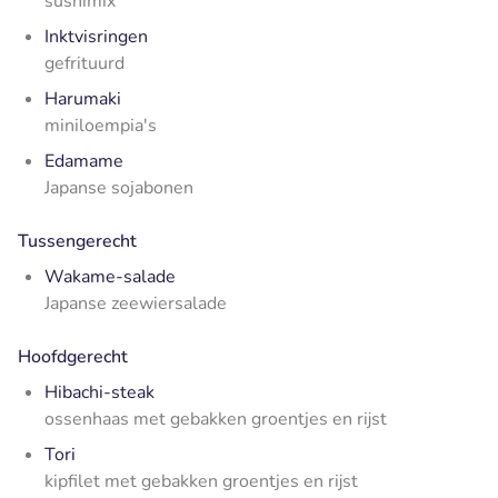
sushimix
Inktvisringen
gefrituurd
Harumaki
miniloempia's
Edamame
Japanse sojabonen
Tussengerecht
Wakame-salade
Japanse zeewiersalade
Hoofdgerecht
Hibachi-steak
ossenhaas met gebakken groentjes en rijst
Tori
kipfilet met gebakken groentjes en rijst