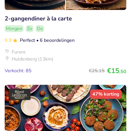
2-gangendiner à la carte
Morgen
Zo
Do
9.9
Perfect
• 6 beoordelingen
Furore
Huldenberg (13km)
€15
Verkocht: 85
€25
,15
,50
47% korting