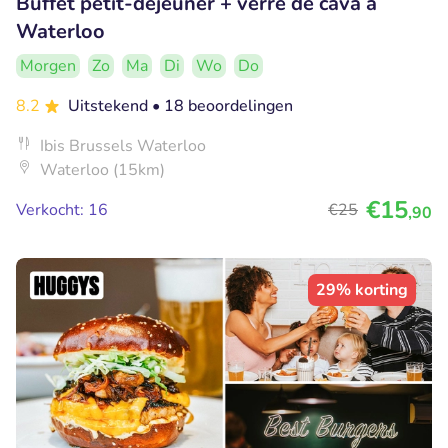
Buffet petit-déjeuner + verre de cava à
Waterloo
Morgen
Zo
Ma
Di
Wo
Do
8.2
Uitstekend
• 18 beoordelingen
Ibis Brussels Waterloo
Waterloo (15km)
€15
Verkocht: 16
€25
,90
29% korting