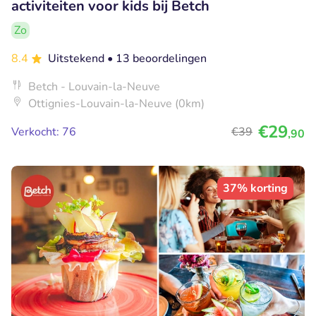
activiteiten voor kids bij Betch
Zo
8.4
Uitstekend
• 13 beoordelingen
Betch - Louvain-la-Neuve
Ottignies-Louvain-la-Neuve (0km)
€29
Verkocht: 76
€39
,90
37% korting