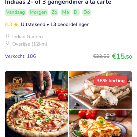
Indiaas 2- of 3 gangendiner à la carte
Vandaag
Morgen
Zo
Ma
Di
Do
8.3
Uitstekend
• 13 beoordelingen
Indian Garden
Overijse (12km)
€15
Verkocht: 186
€22
,65
,50
38% korting