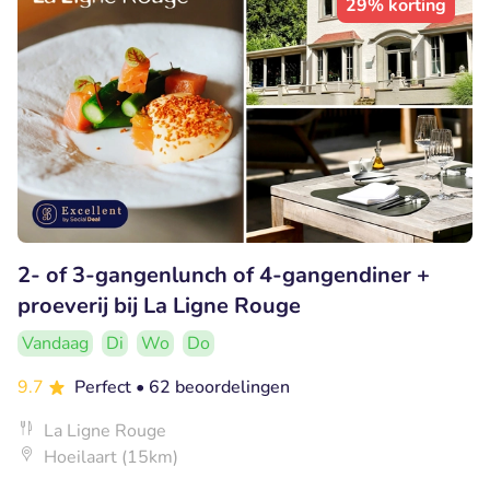
29% korting
2- of 3-gangenlunch of 4-gangendiner +
proeverij bij La Ligne Rouge
Vandaag
Di
Wo
Do
9.7
Perfect
• 62 beoordelingen
La Ligne Rouge
Hoeilaart (15km)