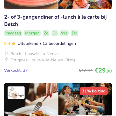
2- of 3-gangendiner of -lunch à la carte bij
Betch
Vandaag
Morgen
Zo
Di
Wo
Do
8.4
Uitstekend
• 13 beoordelingen
Betch - Louvain-la-Neuve
Ottignies-Louvain-la-Neuve (0km)
€29
Verkocht: 37
€47
,44
,90
31% korting