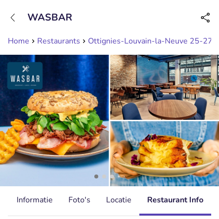
+31208089263
WASBAR
Bereikbaar tot 23:00 uur
Home
Restaurants
Ottignies-Louvain-la-Neuve 25-27
d
Informatie
Foto's
Locatie
Restaurant Info