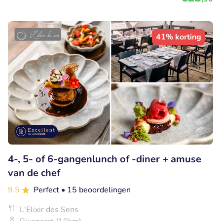
41% korting
4-, 5- of 6-gangenlunch of -diner + amuse
van de chef
9.5
Perfect
• 15 beoordelingen
L'Elixir des Sens