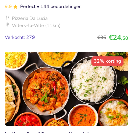
9.9
Perfect
• 144 beoordelingen
Pizzeria Da Lucia
Villers-la-Ville (11km)
€24
Verkocht: 279
€35
,50
32% korting