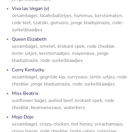
Viva las Vegan (v)
sesambagel, falafelballetjes, hummus, kerstomaten,
rode biet, tzatziki, gomasio, jonge bladspinazie, rode-
zurkelblaadjes
Queen Elizabeth
sesambagel, omelet, krokant spek, rode cheddar,
lente-uitjes, kerstomaatjes, mayonaise, jonge
bladspinazie, rode-zurkelblaadjes
Curry Kentucky
sesambagel, gegrilde kip, currysaus, lente-uitjes, rode
cheddar, jonge bladspinazie, rode-zurkelblaadjes
Miss Beatrix
sunflower bagel, pulled beef, krokant spek, rode
cheddar, bearnaisesaus, waterkers
Mojo Dojo
sesambagel, crispy chicken, hot honey, srirachamayo,
crispy bacon, rode cheddar, lente-uitjes, coleslaw,