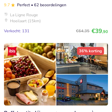
9.7
Perfect
• 62 beoordelingen
La Ligne Rouge
Hoeilaart (15km)
€39
Verkocht: 131
€64
,35
,90
36% korting