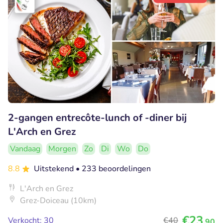
2-gangen entrecôte-lunch of -diner bij
L'Arch en Grez
Vandaag
Morgen
Zo
Di
Wo
Do
8.8
Uitstekend
• 233 beoordelingen
L'Arch en Grez
Grez-Doiceau (10km)
€23
Verkocht: 30
€40
,90