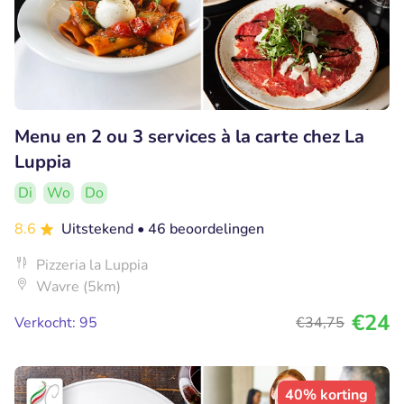
Menu en 2 ou 3 services à la carte chez La
Luppia
Di
Wo
Do
8.6
Uitstekend
• 46 beoordelingen
Pizzeria la Luppia
Wavre (5km)
€24
Verkocht: 95
€34
,75
40% korting