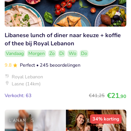
Libanese lunch of diner naar keuze + koffie
of thee bij Royal Lebanon
Vandaag
Morgen
Zo
Di
Wo
Do
9.8
Perfect
• 245 beoordelingen
Royal Lebanon
Lasne (14km)
€21
Verkocht: 63
€41
,25
,90
34% korting