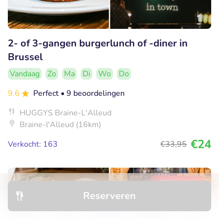
2- of 3-gangen burgerlunch of -diner in
Brussel
Vandaag
Zo
Ma
Di
Wo
Do
9.6
Perfect
• 9 beoordelingen
HUGGYS Braine-L'Alleud
Braine-l'Alleud (16km)
€24
Verkocht: 163
€33
,95
48% korting
Reserveren
Ontdek
Hotels
Restaurants
Boekingen
Menu