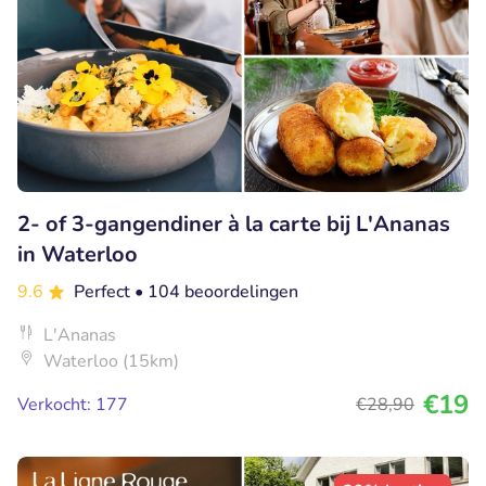
2- of 3-gangendiner à la carte bij L'Ananas
in Waterloo
9.6
Perfect
• 104 beoordelingen
L'Ananas
Waterloo (15km)
€19
Verkocht: 177
€28
,90