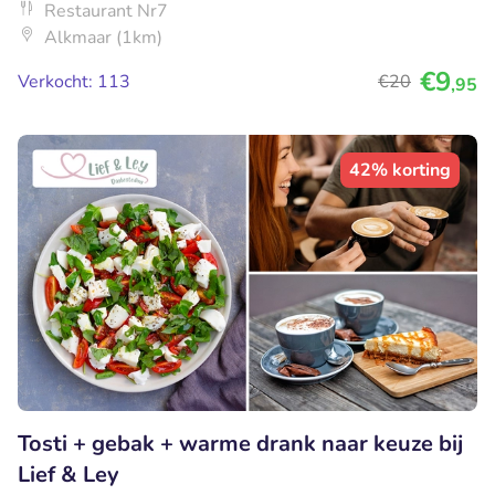
Restaurant Nr7
Alkmaar (1km)
€9
Verkocht: 113
€20
,95
42% korting
Tosti + gebak + warme drank naar keuze bij
Lief & Ley