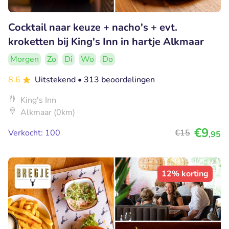
Cocktail naar keuze + nacho's + evt.
kroketten bij King's Inn in hartje Alkmaar
Morgen
Zo
Di
Wo
Do
8.6
Uitstekend
• 313 beoordelingen
King's Inn
Alkmaar (0km)
€9
Verkocht: 100
€15
,95
12% korting