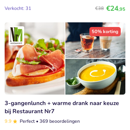
€24
Verkocht: 31
€38
,95
50% korting
3-gangenlunch + warme drank naar keuze
bij Restaurant Nr7
9.9
Perfect
• 369 beoordelingen