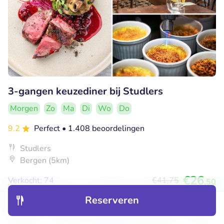
3-gangen keuzediner bij Studlers
Morgen
Zo
Ma
Di
Wo
Do
9.2
Perfect
• 1.408 beoordelingen
Studlers
Bergen (5km)
€26
Verkocht: 74
€41
,75
,50
Reserveren
Ontdek
Hotels
Restaurants
Boekingen
Menu
52% korting