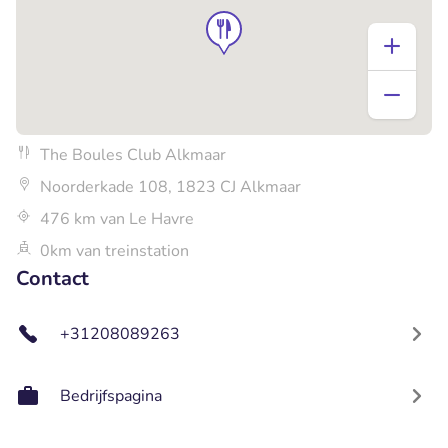
The Boules Club Alkmaar
Noorderkade 108, 1823 CJ Alkmaar
476 km van Le Havre
0km van treinstation
Contact
+31208089263
Bedrijfspagina