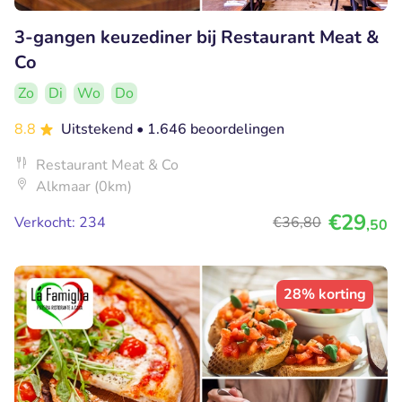
3-gangen keuzediner bij Restaurant Meat &
Co
Zo
Di
Wo
Do
8.8
Uitstekend
• 1.646 beoordelingen
Restaurant Meat & Co
Alkmaar (0km)
€29
Verkocht: 234
€36
,80
,50
28% korting