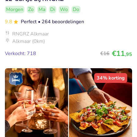
Morgen
Zo
Ma
Di
Wo
Do
9.8
Perfect
• 264 beoordelingen
RNGRZ Alkmaar
Alkmaar (0km)
€11
Verkocht: 718
€16
,95
34% korting