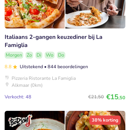
Italiaans 2-gangen keuzediner bij La
Famiglia
Morgen
Zo
Di
Wo
Do
8.8
Uitstekend
• 844 beoordelingen
Pizzeria Ristorante La Famiglia
Alkmaar (0km)
€15
Verkocht: 48
€21
,50
,50
38% korting