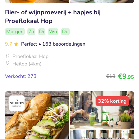
Bier- of wijnproeverij + hapjes bij
Proeflokaal Hop
Morgen
Zo
Di
Wo
Do
9.7
Perfect
• 163 beoordelingen
Proeflokaal Hop
Heiloo (4km)
€9
Verkocht: 273
€18
,95
32% korting