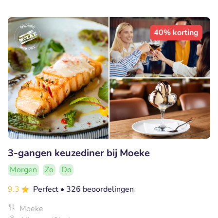
40% korting
3-gangen keuzediner bij Moeke
Morgen
Zo
Do
9.3
Perfect
• 326 beoordelingen
Moeke