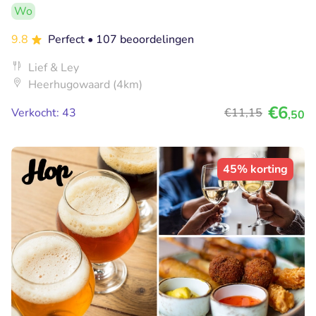
Wo
9.8
Perfect
• 107 beoordelingen
Lief & Ley
Heerhugowaard (4km)
€6
Verkocht: 43
€11
,15
,50
45% korting