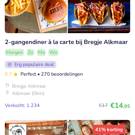
2-gangendiner à la carte bij Bregje Alkmaar
Morgen
Zo
Ma
Wo
Erg populaire deal
9.7
Perfect
• 270 beoordelingen
Bregje Alkmaar
Alkmaar (0km)
€14
Verkocht: 1.234
€17
,95
41% korting