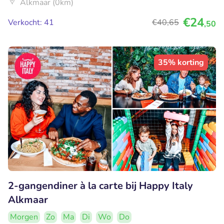
Alkmaar (0km)
€24
Verkocht: 41
€40
,65
,50
35% korting
2-gangendiner à la carte bij Happy Italy
Alkmaar
Morgen
Zo
Ma
Di
Wo
Do