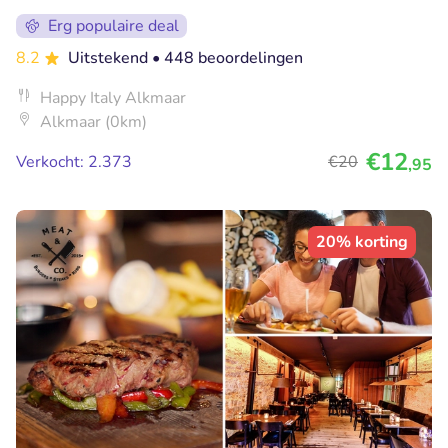
Erg populaire deal
8.2
Uitstekend
• 448 beoordelingen
Happy Italy Alkmaar
Alkmaar (0km)
€12
Verkocht: 2.373
€20
,95
20% korting