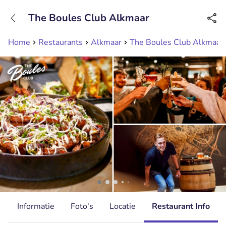
+31208089263
The Boules Club Alkmaar
Bereikbaar tot 23:00 uur
Home
Restaurants
Alkmaar
The Boules Club Alkmaar
d
Informatie
Foto's
Locatie
Restaurant Info