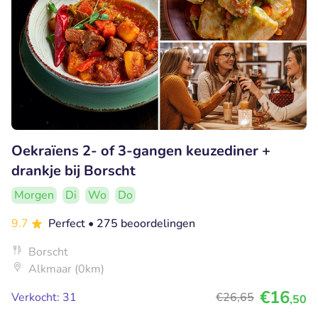
Oekraïens 2- of 3-gangen keuzediner +
drankje bij Borscht
Morgen
Di
Wo
Do
9.7
Perfect
• 275 beoordelingen
Borscht
Alkmaar (0km)
€16
Verkocht: 31
€26
,65
,50