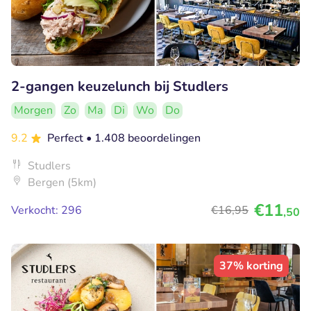
2-gangen keuzelunch bij Studlers
Morgen
Zo
Ma
Di
Wo
Do
9.2
Perfect
• 1.408 beoordelingen
Studlers
Bergen (5km)
€11
Verkocht: 296
€16
,95
,50
37% korting