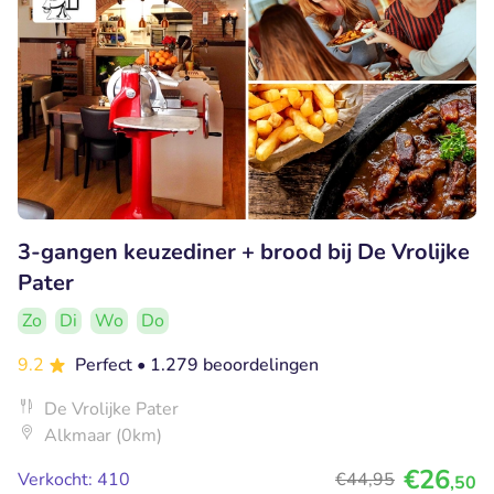
3-gangen keuzediner + brood bij De Vrolijke
Pater
Zo
Di
Wo
Do
9.2
Perfect
• 1.279 beoordelingen
De Vrolijke Pater
Alkmaar (0km)
€26
Verkocht: 410
€44
,95
,50